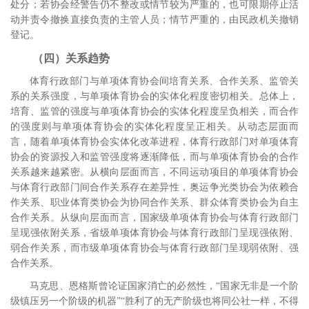
处分；若协会经警告仍不整改或情节较为严重的，也可限期停止活
动并责令撤换直接负责的主管人员；情节严重的，由民政机关撤销
登记。
（四）关系趋势
体育行政部门与单项体育协会间培育关系、合作关系、监管关
系的关系强度，与单项体育协会的实体化程度密切相关。总体上，
培育、监管的强度与单项体育协会的实体化程度呈负相关，而合作
的强度则与单项体育协会的实体化程度呈正相关。从动态层面而
言，随着单项体育协会实体化改革进程，体育行政部门对单项体育
协会的资源投入和监管强度将逐渐降低，而与单项体育协会的合作
关系越来越紧密。从横向层面而言，不同运动项目的单项体育协会
与体育行政部门间合作关系存在差异性，奥运争光类协会为依赖合
作关系、职业体育类协会为协同合作关系、群众体育类协会为自主
合作关系。
从纵向层面而言，国家级单项体育协会与体育行政部门
呈现强依附关系，省级单项体育协会与体育行政部门呈现强依附、
弱合作关系，而市级单项体育协会与体育行政部门呈现弱依附、强
合作关系。
马克思、恩格斯曾论证国家消亡的必然性，
“
国家无非是一个阶
级镇压另一个阶级的机器
”“
胜利了的无产阶级也将同公社一样，不得