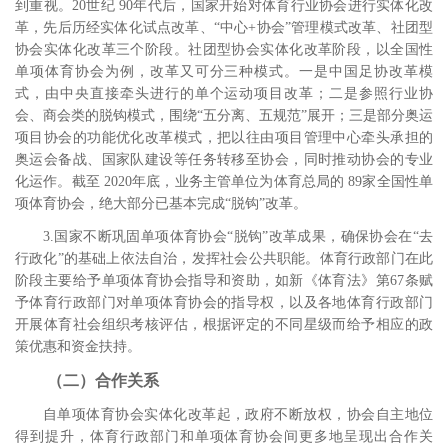
到重视。
20
世纪
90
年代后，国家开始对体育行业协会进行实体化改
革，先后历经实体化试点改革、
“
中心
+
协会
”
管理模式改革、社团型
协会实体化改革三个阶段。
社团型协会实体化改革阶段，以全国性
单项体育协会为例，改革又可分三种模式。一是中国足协改革模
式，由中央直接牵头进行的单个运动项目改革；二是参照行业协
会、商会类的脱钩模式，围绕
“
五分离、五规范
”
展开；三是部分奥运
项目协会的功能优化改革模式，把以往由项目管理中心牵头承担的
奥运会备战、国家队建设等任务转移至协会，同时推动协会的专业
化运作。
截至
2020
年底，业务主管单位为体育总局的
89
家全国性单
项体育协会，绝大部分已基本完成
“
脱钩
”
改革。
3.
国家不断巩固单项体育协会
“
脱钩
”
改革成果，确保协会在
“
去
行政化
”
的基础上依法自治，发挥社会公共职能。体育行政部门在此
阶段主要给予单项体育协会指导和资助，如新《体育法》第
67
条赋
予体育行政部门对单项体育协会的指导权，以及各地体育行政部门
开展体育社会组织考核评估，根据评定的不同星级而给予相应的政
策优惠和资金扶持。
（二）合作关系
自单项体育协会实体化改革起，政府不断放权，协会自主地位
得到提升，体育行政部门和单项体育协会间更多地呈现出合作关