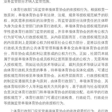
业务监管部分才纳入监管范围。
1.
体育行政部门应监管单项体育协会的依授权行为。根据权责一
致原则，单项体育协会享有法律、法规、规章等授权规范赋予的职
权，则其需承担相应的法律责任，而监管该部分法律责任的主体即
为身为业务主管部门的体育行政机关。单项体育协会授权规范的科
学性是体育行政部门监管的前提，并非单项体育协会的所有公权力
行为皆可纳入行政授权规范。从内容层面而言，行政授权规范涉及
的内容原则上是国家公权力转移至社会公权力部分，是将以往体育
行政机关负责的公共体育管理和服务事务交由单项体育协会的部
分，而非协会成员权利让渡形成的公权力行为。正如，社团罚本就
属于依据单项体育协会成员权利让渡而新形成的公权力，无需再纳
入授权规范。而如运动员技术等级认证、裁判员技术等级认证等原
由体育行政机关负责的事务，待单项体育协会实体化成熟，可通过
授权规范而转移至单项体育协会。从程序层面而言，行政授权规范
的制定应遵循民主参与原则，由体育行政部门、单项体育协会、其
他体育组织和个人等利益相关方共同参与，基于政府与社会现状而
合意决定体育行政部门和单项体育协会的职能分配。在科学的行政
授权规范下，体育行政部门可通过行政检查、行政处罚、行政处分
等措施监管单项体育协会的依授权行为。
2.
体育行政部门应监管单项体育协会的依政府委托行为。在行政