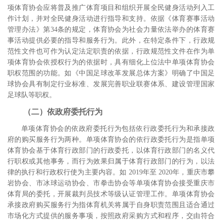
项体育协会应将普及推广体育项目和组织开展全民健身活动列入工
作计划，并对全民健身活动进行指导和支持。依据《体育赛事活动
管理办法》第
34
条的规定，体育协会为社会力量依法举办的体育赛
事活动提供必要的指导和服务行为。此外，在特定条件下，行政规
范性文件也可作为认定法定职责的依据，
行政规范性文件在作为单
项体育协会依授权行为的依据时，具有细化上位法中单项体育协会
职权范围的功能。如《中国足球改革发展总体方案》明确了中国足
球协会具有制定行业标准、发展完善职业联赛体系、建设管理国家
足球队等职权。
（二）依政府委托行为
单项体育协会的依政府委托行为包括依行政委托行为和承接政
府的购买服务行为两种。单项体育协会的依行政委托行为是指单项
体育协会基于体育行政部门的行政委托，以体育行政部门的名义代
行职权或其他事务，而行为效果归属于体育行政部门的行为，以法
律的执行和行政权行使为主要内容。如
2019
年至
2020
年，重庆市攀
岩协会、市冰球运动协会、市拳击协会等单项体育协会接受重庆市
体育局的委托，开展裁判员技术等级认证管理工作。
单项体育协会
承接政府购买服务行为指体育机关将属于自身职责范围且适合通过
市场化方式提供的服务事项，按照政府采购方式和程序，交由符合