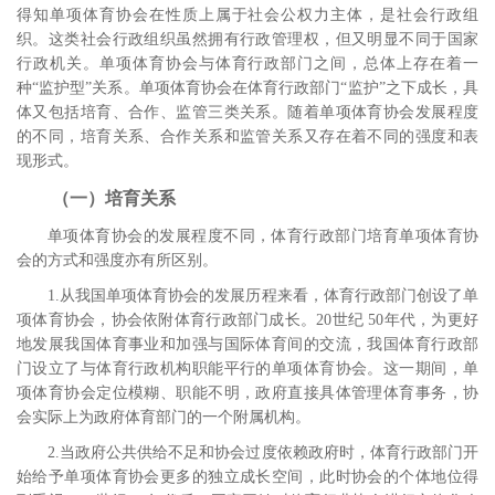
得知单项体育协会在性质上属于社会公权力主体，是社会行政组
织。这类社会行政组织虽然拥有行政管理权，但又明显不同于国家
行政机关。单项体育协会与体育行政部门之间，总体上存在着一
种
“
监护型
”
关系。单项体育协会在体育行政部门
“
监护
”
之下成长，具
体又包括培育、合作、监管三类关系。随着单项体育协会发展程度
的不同，培育关系、合作关系和监管关系又存在着不同的强度和表
现形式。
（一）培育关系
单项体育协会的发展程度不同，体育行政部门培育单项体育协
会的方式和强度亦有所区别。
1.
从我国单项体育协会的发展历程来看，体育行政部门创设了单
项体育协会，协会依附体育行政部门成长。
20
世纪
50
年代，为更好
地发展我国体育事业和加强与国际体育间的交流，我国体育行政部
门设立了与体育行政机构职能平行的单项体育协会。
这一期间，单
项体育协会定位模糊、职能不明，政府直接具体管理体育事务，协
会实际上为政府体育部门的一个附属机构。
2.
当政府公共供给不足和协会过度依赖政府时，体育行政部门开
始给予单项体育协会更多的独立成长空间，此时协会的个体地位得