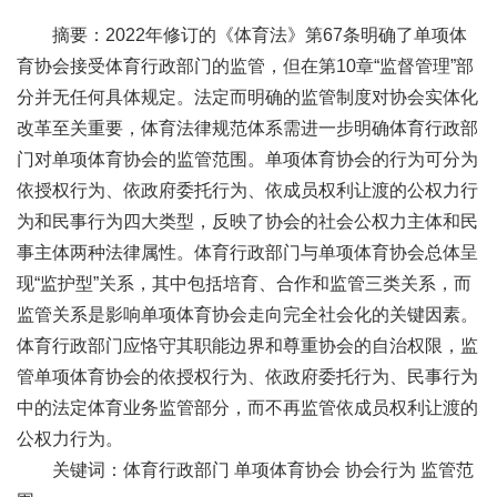
摘要：2022年修订的《体育法》第67条明确了单项体
育协会接受体育行政部门的监管，但在第10章“监督管理”部
分并无任何具体规定。法定而明确的监管制度对协会实体化
改革至关重要，体育法律规范体系需进一步明确体育行政部
门对单项体育协会的监管范围。单项体育协会的行为可分为
依授权行为、依政府委托行为、依成员权利让渡的公权力行
为和民事行为四大类型，反映了协会的社会公权力主体和民
事主体两种法律属性。体育行政部门与单项体育协会总体呈
现“监护型”关系，其中包括培育、合作和监管三类关系，而
监管关系是影响单项体育协会走向完全社会化的关键因素。
体育行政部门应恪守其职能边界和尊重协会的自治权限，监
管单项体育协会的依授权行为、依政府委托行为、民事行为
中的法定体育业务监管部分，而不再监管依成员权利让渡的
公权力行为。
关键词：体育行政部门 单项体育协会 协会行为 监管范