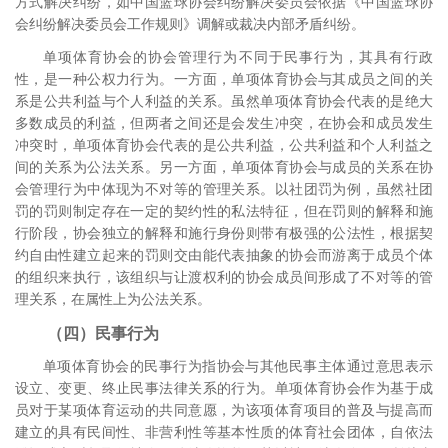
方式解决纠纷，如中国篮球协会纠纷解决委员会依据《中国篮球协
会纠纷解决委员会工作规则》调解或裁决内部矛盾纠纷。
单项体育协会的协会管理行为不同于民事行为，其具有行政
性，是一种公权力行为。一方面，单项体育协会与其成员之间的关
系是公共利益与个人利益的关系。虽然单项体育协会代表的是绝大
多数成员的利益，但两者之间还是会发生冲突，在协会和成员发生
冲突时，单项体育协会代表的是公共利益，公共利益和个人利益之
间的关系为公法关系。
另一方面，单项体育协会与成员的关系在协
会管理行为中体现为不对等的管理关系。以社团罚为例，虽然社团
罚的罚则制定存在一定的契约性的私法特征，但在罚则的解释和施
行阶段，协会独立的解释和施行身份则带有极强的公法性，根据契
约自由性建立起来的罚则交由能代表抽象的协会而游离于成员个体
的组织来执行，该组织与让渡权利的协会成员间形成了不对等的管
理关系，在属性上为公法关系。
（四）民事行为
单项体育协会的民事行为指协会与其他民事主体通过意思表示
设立、变更、终止民事法律关系的行为。单项体育协会作为基于成
员对于某项体育运动的共同意愿，为该项体育项目的普及与提高而
建立的具有民间性、非营利性等基本性质的体育社会团体，自依法