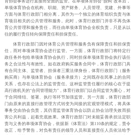
育协会事务进行直接而全面的监管。在单项体育协会
“
脱钩
”
改革后，
单项体育协会在机构、职能、资产财务、人员管理、党建、外事等
方面与体育行政部门相分离，其作为一个独立的体育组织负责与体
育项目相关的公共管理和服务。此时，体育行政部门并非不再负体
育公共管理和服务责任，而任由单项体育协会全权负责，只是从以
往的履行责任转向保障责任和担保责任。
体育行政部门因对体育公共管理和服务负有保障责任和担保责
任，而对单项体育协会进行监管。一方面，体育行政部门将特定行
政任务外包给单项体育协会执行，同时担保单项体育协会执行该任
务之合法性与有效性。如在政府购买服务合同中，体育行政部门具
有合同主体、监管者、担保者三重法律身份，体育行政部门（服务
购买商）与单项体育协会（服务承接方）之间既存在民事上的合同
关系，也存在公法上的监管责任。
这种监管责任履行的核心在于提
高行政机关的
“
合同管理能力
”
，体育行政部门以合同监管为重心，对
于合同缔结、签署、执行等环节加强监管。另一方面，体育行政部
门由原来的直接行政管理方式转变为间接的宏观管理模式，将具体
事务交由协会负责，其仍需监管体育协会以防止协会治理失效而损
害公共利益，起着兜底效果。体育行政部门对未能妥善承担法定职
责与义务的单项体育协会，依据新《体育法》第
110
条的规定，责令
改正，给予警告，对负有责任的领导人员和直接责任人员依法给予