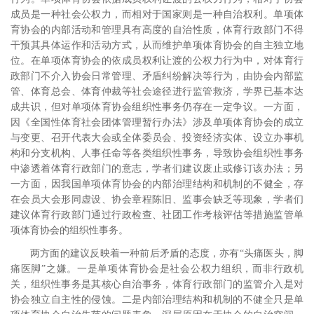
成员是一种社会公权力，而相对于国家则是一种自治权利。单项体
育协会的内部活动和管理具有高度的自治性质，体育行政部门不得
干预其具体运作和活动方式，从而维护单项体育协会的自主独立地
位。在单项体育协会的依成员权利让渡的公权力行为中，对体育行
政部门不介入协会日常管理、矛盾纠纷解决等行为，由协会内部监
管、体育总会、体育仲裁等社会途径进行监管救济，学界已基本达
成共识，但对单项体育协会组织性事务仍存在一定争议。一方面，
因《全国性体育社会团体管理暂行办法》涉及单项体育协会的成立
与变更、召开代表大会或全体委员会、投资经济实体、设立办事机
构和分支机构、人事任命等各类组织性事务，导致协会组织性事务
中渗透着体育行政部门的意志，学者们建议废止或修订该办法；另
一方面，因我国单项体育协会的内部治理结构和机制的不健全，存
在会员大会形同虚设、协会章程陈旧、监事会缺乏等现象，学者们
建议体育行政部门通过行政检查、社团工作考核评估等措施监管单
项体育协会的组织性事务。
两方面的建议反映着一种前后矛盾的态度，亦有
“
头痛医头，脚
痛医脚
”
之嫌。一是单项体育协会是社会公权力组织，而非行政机
关，组织性事务是其核心自治事务，体育行政部门的监管介入是对
协会独立自主性的侵蚀。二是内部治理结构和机制的不健全只是单