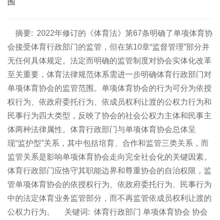
围
摘要:
2022年修订的《体育法》第67条明确了单项体育协
会接受体育行政部门的监管，但在第10章“监督管理”部分并
无任何具体规定。法定而明确的监管制度对协会实体化改革
至关重要，体育法律规范体系需进一步明确体育行政部门对
单项体育协会的监管范围。单项体育协会的行为可分为依授
权行为、依政府委托行为、依成员权利让渡的公权力行为和
民事行为四大类型，反映了协会的社会公权力主体和民事主
体两种法律属性。体育行政部门与单项体育协会总体呈
现“监护型”关系，其中包括培育、合作和监管三类关系，而
监管关系是影响单项体育协会走向完全社会化的关键因素。
体育行政部门应恪守其职能边界和尊重协会的自治权限，监
管单项体育协会的依授权行为、依政府委托行为、民事行为
中的法定体育业务监管部分，而不再监管依成员权利让渡的
公权力行为。
关键词:
体育行政部门 单项体育协会 协会