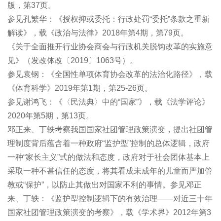
版，第37页。
参见孔繁华：《授权抑或委托：行政处罚“委托”条款之重新
解读》，载《政治与法律》2018年第4期，第79页。
《关于全面推开行业协会商会与行政机关脱钩改革的实施意
见》（发改体改〔2019〕1063号）。
参见袁钢：《全国性单项体育协会改革的法治化路径》，载
《体育科学》2019年第1期，第25-26页。
参见谢鸿飞：《〈民法典〉中的“国家”》，载《法学评论》
2020年第5期，第13页。
邓正来、丁轶考察我国国家社团管理政策演变，提出社团管
理制度背后蕴含着一种政府“监护型”控制的总体逻辑，政府
一种“家长主义”式的做法和态度，政府对于社会团体基本上
采取一种不甚信任的态度，将其看成未成年的儿童而严加管
教或“保护”，以防止其做出对国家不利的事情。参见邓正
来、丁轶：《监护型控制逻辑下的有效治理――对近三十年
国家社团管理政策演变的考察》，载《学术界》2012年第3