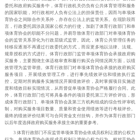
委托和政府购买服务中，体育行政机关仍负有公共体育管理和服务
的国家职能，对行政相对人负有公法上的担保责任，因而与单项体
育协会之间除合作关系外，亦存在公法上的监管关系。在现阶段而
言，行政委托因涉及国家公权力的行使，加剧了体育行政部门和单
项体育协会的职能不分问题，并易导致体育行政部门对单项体育协
会的监管关系异化为行政层级式监管。因此，体育公共管理任务的
转移应逐渐不再通过行政委托的方式，而应更多地以法律、法规、
规章授权的方式进行。体育行政部门监管单项体育协会承接政府购
买服务，主要围绕主体适格审查和履行购买合同情况两方面，以绩
效管理为监管举措。体育行政部门对单项体育协会承接的政府购买
服务项目，开展绩效管理工作，进行事先绩效评估和绩效执行监
控，定期对所购服务实施情况开展绩效评价，及时掌握项目实施进
度和绩效目标实现情况，从而督促单项体育协会严格履行合同。
此
外，体育行政部门也可将具备条件的项目委托第三方评价评估，形
成体育行政部门、单项体育协会及第三方机构组成的综合性评审机
制，对购买服务项目数量、质量和资金使用绩效等进行考核评价。
最终的绩效评价结果可与合同资金支付挂钩，并作为体育行政部门
以后年度选择政府购买服务承接主体的重要参考。
3.
体育行政部门不应监管单项体育协会依成员权利让渡的公权力
行为。单项体育协会依据成员权利让渡的公权力行为，相对于协会