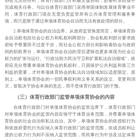
协会无法胜任时，体育行政部门才积极支援协助，必要时亲自接手
完成相关任务。与以往体育行政部门采用举国体制发展体育事业不
同，体育行政部门现在无需负责监管所有公共体育管理和服务事
项，而只是限于通过单项体育协会自治而无法有效处理的部分。
2.
单项体育协会的自治边界。从政府监管角度而言，单项体育协
会自治权包括社会公权力和私权利两部分，协会私权利部分要求政
府给予尊重而不过度干涉，而社会公权力部分则影响着协会与政府
间的职权界分，单项体育协会自治的背后逻辑也更多体现为社会公
权力的扩张与运行。
“
行政法助力民法守卫和扩展私法自治领域
”
，政
府应充分尊重单项体育协会的私权利，只因保护公共利益和第三方
利益的需要，才对单项体育协会的私法自治领域加以适度限定。原
则上，单项体育协会的一切民事权利和义务关系的设立、变更和消
灭，皆取决于协会本身的意志，而不受体育行政部门的干预。
（三）体育行政部门监管单项体育协会的内容
在体育行政部门对单项体育协会的监管边界下，体育行政部门
对单项体育协会的监管内容应恪守于体育业务范围，并尊重单项体
育协会的社会自治和私法自治。其中，单项体育协会的依授权行为
和依政府委托行为应纳入体育行政部门的监管范围，依成员权利让
渡的公权力行为则不应纳入监管范围，而民事行为中涉及法定体育