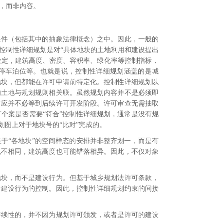
，而非内容。
条件（包括其中的抽象法律概念）之中。因此，一般的
控制性详细规划是对“具体地块的土地利用和建设提出
型设定，建筑高度、密度、容积率、绿化率等控制指标，
停车泊位等。
也就是说，控制性详细规划涵盖的是城
地块，但都能在许可申请前特定化。控制性详细规划以
的土地与规划规则相关联。虽然规划内容并不是必须即
对应并不必等到后续许可开发阶段。许可审查无需抽取
个案是否需要“符合”控制性详细规划，通常是没有规
划图上对于地块号的“比对”完成的
。
于“各地块”的空间样态的安排并非整齐划一，而是有
也不相同，建筑高度也可能错落相异。因此，不仅对象
地块，而不是建设行为
。但基于城乡规划法许可条款，
对建设行为的控制。因此，控制性详细规划约束的间接
持续性的，并不因为规划许可颁发，或者是许可的建设