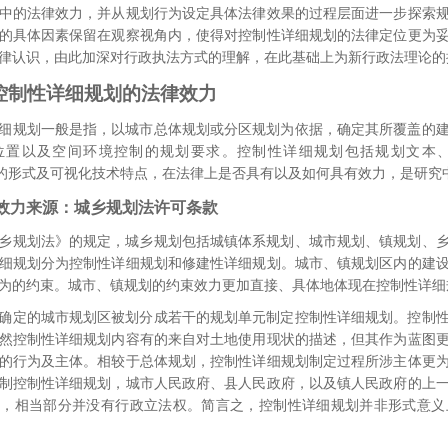
中的法律效力，并从规划行为设定具体法律效果的过程层面进一步探索
的具体因素保留在观察视角内，
使得对控制性详细规划的法律定位更为
律认识，由此加深对行政执法方式的理解，在此基础上为新行政法理论的
控制性详细规划的法律效力
细规划一般是指，以城市总体规划或分区规划为依据，确定其所覆盖的
位置以及空间环境控制的规划要求。
控制性详细规划包括规划文本
则”的形式及可视化技术特点，在法律上是否具有以及如何具有效力，是研究
效力来源：城乡规划法许可条款
乡规划法》的规定，城乡规划包括城镇体系规划、城市规划、镇规划、
细规划分为控制性详细规划和修建性详细规划。
城市、镇规划区内的建
为的约束。城市、镇规划的约束效力更加直接、具体地体现在控制性详细
确定的城市规划区被划分成若干的规划单元制定控制性详细规划。
控制
然控制性详细规划内容有的来自对土地使用现状的描述，但其作为蓝图
的行为及主体。相较于总体规划，控制性详细规划制定过程所涉主体更
制控制性详细规划，城市人民政府、县人民政府，以及镇人民政府的上
，相当部分并没有行政立法权。简言之，控制性详细规划并非形式意义