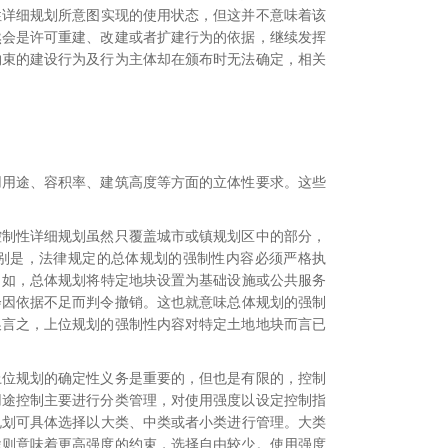
性详细规划所意图实现的使用状态，但这并不意味着该
然会是许可重建、改建或者扩建行为的依据，继续发挥
约束的建设行为及行为主体却在颁布时无法确定，相关
用用途、容积率、建筑高度等方面的立体性要求。这些
控制性详细规划虽然只覆盖城市或镇规划区中的部分，
别是，法律规定的总体规划的强制性内容
必须严格执
。
如，总体规划将特定地块设置为基础设施或公共服务
会因依据不足而判令撤销。
这也就意味总体规划的强制
换言之，上位规划的强制性内容对特定土地地块而言已
上位规划的确定性义务是重要的，但也是有限的，控制
用途控制主要进行分类管理，对使用强度以设定控制指
规划可具体选择以大类、中类或者小类进行管理
。大类
途则意味着更高强度的约束，选择自由较少。使用强度