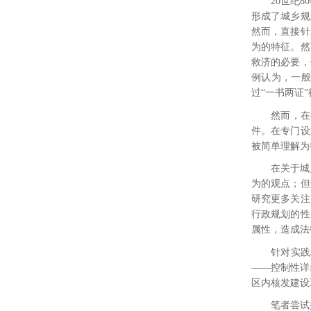
20
世纪
80
形成了城乡规
然而，直接针
为的特征
。然
救济的必要，
例认为，一般
过“一书两证
然而，在
件
。在专门设
被简单理解为
在关于城
为的观点；
但
研究更多关注
行政规划的性
属性，造成法
针对实践
――控制性详
区内核发建设
笔者尝试