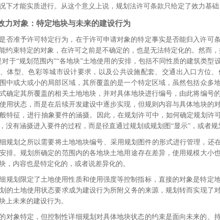
况下才能实质进行。从这个意义上说，规划法许可条款只给定了效力基础
效力对象：特定地块与未来的建设行为
是否准予许可特定行为，在于许可申请对象的特定事实是否能归入许可
能约束特定的对象，在许可之前是不确定的，也是无法特定化的。然而，
是对于“规划范围内”“各地块”土地使用的安排，包括不同性质的建筑类
量、体型、色彩等城市设计要求，以及公共设施配套、交通出入口方位、
围中或大或小的局部区域，其所覆盖的是一个特定区域，虽然包括众多
式确定其所覆盖的相关土地地块，并对具体地块进行编号，由此将编号
使用状态，而是在后续开发建设中逐步实现，但规则内容与具体地块的
般特征，进行抽象要件的涵摄。因此，在规划许可中，如何确定规划许可
，没有涵摄进入要件的过程，而是径直通过规划或规划图“显示”，
或者规
细规划之所以需要将土地地块编号、采用规划图件的形式进行管理，还在
安排。规划所确定的范围内的各地块土地用途存在差异，使用规模大小
块，内容也是特定化的，或者说差异化的。
细规划限定了土地使用性质和使用强度等控制指标，
直接的对象是特定
划的土地使用状态要求成为建设行为所附义务的来源，规划转而实现了
块上未来的建设行为。
的对象特定，但控制性详细规划对具体地块状态的约束是面向未来的、