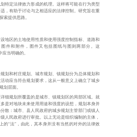
规划特定法律效力形成的机理。这样将可能在行为类型
妥适，有助于讨论与之相适应的法律控制。研究旨在重
探索提供思路。
建设地区的土地使用性质和使用强度控制指标、道路和
、图件和附件，图件又包括图纸与图则两部分。
这
中应当明确的。
乡规划和村庄规划。城市规划、镇规划分为总体规划和
设活动应当符合规划要求，
这从一般意义上确立了城乡
规划层面。
性详细规划所覆盖的是城市、镇规划区的局部区域。就
更多是对地块未来使用用途和强度的设想，规划本身并
为分散：城市、县人民政府的城乡规划主管部门或镇人
一级人民政府进行审批。
以上无论是组织编制的主体，
上的“法”，由此，其本身并没有当然的对外的法律效