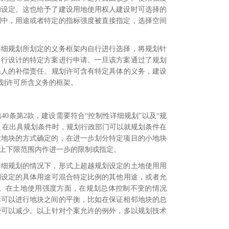
的设定。这也给予了建设用地使用权人建设时可选择的
划中，用途或者特定的指标强度被直接指定，选择空间
详细规划所划定的义务框架内自行进行选择，将规划针
自行设计的特定方案进行申请。一旦该方案通过了规划
系人的补偿责任。
规划许可含有特定具体的义务，建设
划许可所含义务的框架。
第
40
条第
2
款，建设需要符合“控制性详细规划”以及“规
。在出具规划条件时，规划行政部门可以就规划条件在
大地块的方式确定的，在进一步划分特定项目的小地块
上下限范围内作进一步的限制或指定。
详细规划的情况下，形式上超越规划设定的土地使用用
划设定的具体用途可混合特定比例的其他用途，或者允
。在土地使用强度方面，在规划总体控制不变的情况
标可以进行地块之间的平衡，比如在保证相邻地块的总
些可以减少。
以上针对个案允许的例外，多以规划技术