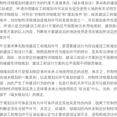
制性详细规划对建设行为的约束力直接来自《城乡规划法》第
40
条的建
2
款规定，申请办理建设工程规划许可证应当提交使用土地的有关证明文
性详细规划，对符合“控制性详细规划”和“规划条件”
的，核发建设工程
条件，
但控制性详细规划是规划许可的直接依据之一，并且规划条件也
。申请人提交的建设工程设计方案的总平面图标注有用地面积、建筑面
审查方案的以上内容，判断依方案建设后的地块使用是否在规划所设定
发许可。
不仅要求事先取得建设工程规划许可，更需要建设行为符合建设工程规
的建设工程设计方案。附图及附件作为规划许可的部分，是具有法律效
容。因此，依法审定的修建性详细规划、建设工程设计方案的总平面图
的修建性详细规划、建设工程设计方案的总平面图不得随意修改。
细规划原本只是规划制定者对未来土地使用状态的设想。换言之，控制性
合城乡规划的一般原则，以及规划法许可条款的援引，控制性详细规划
据，由此产生了对建设行为的约束；也是行政机关许可以及司法裁判的
控制性详细规划实质上意味着未来土地使用状态“应当是”什么。当然，
源于《城乡规划法》的规定。
于规划法许可条款没有为许可条件设定其他实质性的内容，脱离了控制
判断是否应当授予许可。具言之，在城市、镇规划区内尚未制定控制性
建设工程规划许可证就会被认定为主要依据或证据不足，进而构成违法