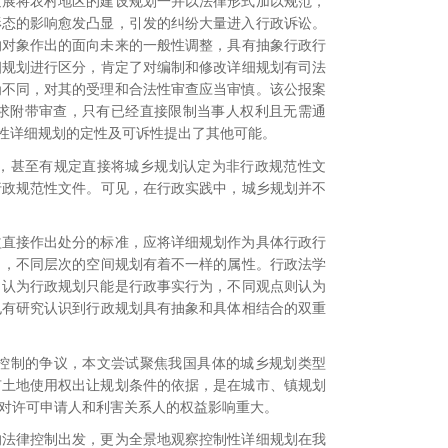
发展将农村地区的建设规划一并以法律形式加以规范，
形态的影响愈发凸显，引发的纠纷大量进入行政诉讼。
的对象作出的面向未来的一般性调整，
具有抽象行政行
细规划进行区分，肯定了对编制和修改详细规划有司法
为不同，对其的受理和合法性审查应当审慎。该公报案
请求附带审查，只有已经直接限制当事人权利且无需通
性详细规划的定性及可诉性提出了其他可能。
，
甚至有规定直接将城乡规划认定为非行政规范性文
行政规范性文件。
可见，在行政实践中，城乡规划并不
益直接作出处分的标准，应将详细规划作为具体行政行
出，不同层次的空间规划有着不一样的属性
。行政法学
，认为行政规划只能是行政事实行为，
不同观点则认为
也有研究认识到行政规划具有抽象和具体相结合的双重
控制的争议，本文尝试聚焦我国具体的城乡规划类型
有土地使用权出让规划条件的依据，是在城市、镇规划
对许可申请人和利害关系人的权益影响重大
。
的法律控制出发，更为全景地观察控制性详细规划在我