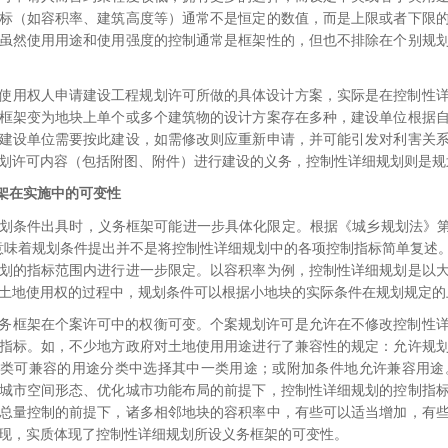
标（如容积率、建筑高度等）通常不是恒定的数值，而是上限或者下限
虽然使用用途和使用强度的控制通常是框架性的，但也不排除在个别规
使用权人申请建设工程规划许可所做的具体设计方案，实际是在控制性
框架变为地块上单个或多个建筑物的设计方案存在多种，建设单位根据
建设单位需要按此建设，如需修改则应重新申请，并可能引发对利害关
划许可内容（包括附图、附件）进行建设的义务，
控制性详细规划则是规
架在实施中的可变性
划条件出具时，义务框架可能进一步具体化限定。根据《城乡规划法》
意味着规划条件提出并不是将控制性详细规划中的各项控制指标简单复述
划的指标范围内进行进一步限定。以容积率为例，控制性详细规划是以
土地使用权的过程中，规划条件可以根据小地块的实际条件在规划规定的
务框架在个案许可中的权衡可变。个案规划许可是允许在不修改控制性
指标。
如，不少地方政府对土地使用用途进行了兼容性的规定：允许规
类可兼容的用途分类中选择其中一类用途；
或附加条件地允许兼容用途
城市空间形态、优化城市功能布局的前提下，控制性详细规划的控制指
总量控制的前提下，诸多相邻地块的容积率中，有些可以适当增加，有
现，实质体现了控制性详细规划所设义务框架的可变性。