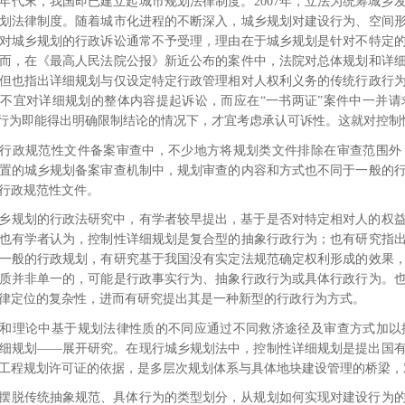
年代末，我国即已建立起城市规划法律制度。
2007
年，立法为统筹城乡
划法律制度。随着城市化进程的不断深入，城乡规划对建设行为、空间
对城乡规划的行政诉讼通常不予受理，理由在于城乡规划是针对不特定
而，在《最高人民法院公报》新近公布的案件中，法院对总体规划和详
但也指出详细规划与仅设定特定行政管理相对人权利义务的传统行政行
不宜对详细规划的整体内容提起诉讼，而应在“一书两证”案件中一并
”行为即能得出明确限制结论的情况下，才宜考虑承认可诉性。
这就对控制
行政规范性文件备案审查中，不少地方将规划类文件排除在审查范围外
置的城乡规划备案审查机制中，规划审查的内容和方式也不同于一般的
行政规范性文件。
乡规划的行政法研究中，有学者较早提出，基于是否对特定相对人的权
也有学者认为，控制性详细规划是复合型的抽象行政行为；
也有研究指
一般的行政规划，有研究基于我国没有实定法规范确定权利形成的效果
质并非单一的，可能是行政事实行为、抽象行政行为或具体行政行为
。
律定位的复杂性，
进而有研究提出其是一种新型的行政行为方式
。
和理论中基于规划法律性质的不同应通过不同救济途径及审查方式加以
细规划――展开研究。
在现行城乡规划法中，控制性详细规划是提出国
工程规划许可证的依据，
是多层次规划体系与具体地块建设管理的桥梁，
摆脱传统抽象规范、具体行为的类型划分，从规划如何实现对建设行为