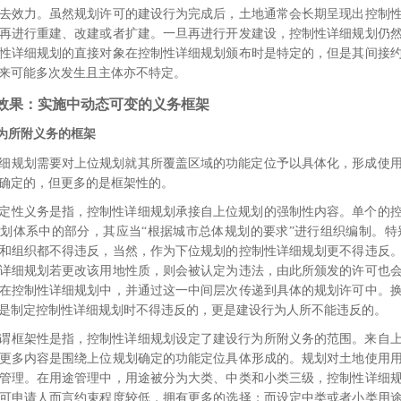
去效力。
虽然规划许可的建设行为完成后，土地通常会长期呈现出控制
再进行重建、改建或者扩建。一旦再进行开发建设，控制性详细规划仍
性详细规划的直接对象在控制性详细规划颁布时是特定的，但是其间接
来可能多次发生且主体亦不特定。
效果：实施中动态可变的义务框架
为所附义务的框架
细规划需要对上位规划就其所覆盖区域的功能定位予以具体化，形成使
确定的，但更多的是框架性的。
定性义务是指，控制性详细规划承接自上位规划的强制性内容。单个的
划体系中的部分，其应当“根据城市总体规划的要求”进行组织编制。
特
和组织都不得违反，当然，作为下位规划的控制性详细规划更不得违反
详细规划若更改该用地性质，则会被认定为违法，由此所颁发的许可也
在控制性详细规划中，并通过这一中间层次传递到具体的规划许可中。
是制定控制性详细规划时不得违反的，更是建设行为人所不能违反的。
谓框架性是指，控制性详细规划设定了建设行为所附义务的范围。来自
更多内容是围绕上位规划确定的功能定位具体形成的。规划对土地使用
管理。在用途管理中，用途被分为大类、中类和小类三级，
控制性详细
可申请人而言约束程度较低，拥有更多的选择；而设定中类或者小类用