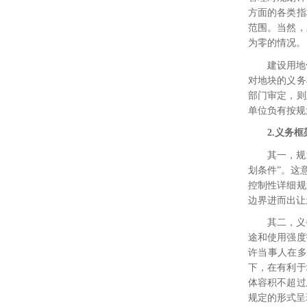
方面的各类指
范围。当然，
为零的情况。
建设用地
对地块的义务
部门审定，则
单位负有按规
2.
义务框
其一，规
划条件”。这
控制性详细规
边界进而出让
其二，义
途和使用强度
许当事人在多
下，在有利于
体容积不超过
规定的形式呈