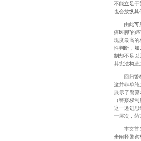
不能立足于
也会放纵其
由此可
痛医脚”的
现度最高的
性判断，加
制却不足以
其宪法构造
回归警
这并非单纯
展示了警察
（警察权制
这一递进思
一层次，药
本文首
步阐释警察