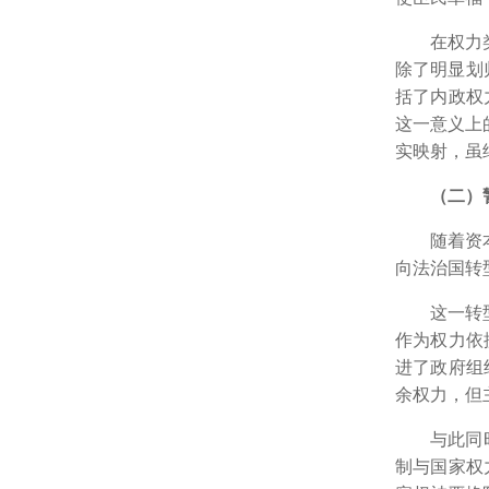
在权力
除了明显划
括了内政权
这一意义上
实映射，虽
（二）
随着资
向法治国转
这一转
作为权力依
进了政府组
余权力，但
与此同
制与国家权