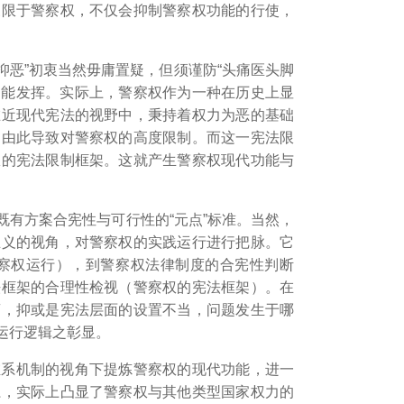
象限于警察权，不仅会抑制警察权功能的行使，
抑恶”初衷当然毋庸置疑，但须谨防“头痛医头脚
功能发挥。实际上，警察权作为一种在历史上显
在近现代宪法的视野中，秉持着权力为恶的基础
，由此导致对警察权的高度限制。而这一宪法限
权的宪法限制框架。这就产生警察权现代功能与
有方案合宪性与可行性的“元点”标准。当然，
主义的视角，对警察权的实践运行进行把脉。它
察权运行），到警察权法律制度的合宪性判断
法框架的合理性检视（警察权的宪法框架）。在
离，抑或是宪法层面的设置不当，问题发生于哪
运行逻辑之彰显。
维系机制的视角下提炼警察权的现代功能，进一
系，实际上凸显了警察权与其他类型国家权力的