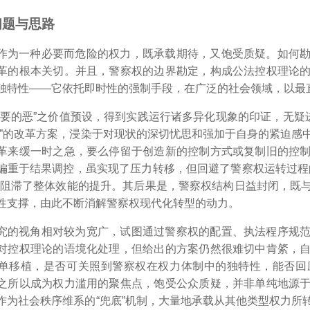
问题与思路
作为一种必要而危险的权力，既承载期待，又饱受质疑。如何
革的根本关切。并且，警察权的边界勘定，构成公法控权理论
独特性――它依托即时性的强制手段，在广泛的社会领域，以最
必要的恶”之价值预设，得到实践运行诸多异化现象的印证，无疑
化”的改革方案，浸染于对现状的深切忧思和强加于自身的紧迫感
革来缓一时之急
，要么停留于创造新的控制方式或复制旧的控
偏重于结果调控，虽实现了压力转移，但回避了警察权运转过程
，阻滞了整体效能的提升。
其后果是，警察权结构日益封闭，既
性支撑，由此不断消解警察权现代化转型的动力。
究的视角相对较为宽广，试图通过警察权的配置、执法程序规
对控权理论的语境化处理，但给出的方案仍然很难切中肯綮，
单移植，是否可关照到警察权在权力体制中的独特性，能否回
之所以成为权力滥用的聚焦点，饱受公众质疑，并非单纯地源
作为社会秩序维系的“兜底”机制，大量地承载从其他类型权力所