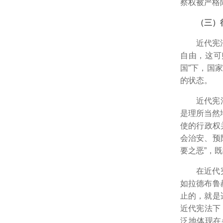
察权被严格
（三）
近代宪
自由，这可
国”下，国
的状态。
近代宪
是理所当然
使的行政权
会治安、预
要之恶”，
在近代
如拉德布鲁
止的，就是
近代宪法下
泛地体现在