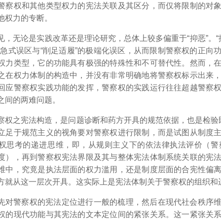
警察权和其他类型权力的宪法关联及其区分，而仅将限制的对
他权力的专断。
见，无论是实践改革还是理论研究，总体上较多偏重于“抑恶”。“
应急式误区与“削足适履”的极端化误区，从而限制警察权的正向
权力类型，它的功能具有极强的特殊性和不可替代性。然而，
之在权力体制的构造中，并没有非常明确地将警察权标示出来
回应警察权实践功能的发挥，警察权的实践运行往往超越警察
之间的两难问题。
察权之宪法构造，是问题诊断和药方开具的规范依据，也是检验既
立足于规范主义的视角要对警察权进行限制，而是试图从制度
权思考的递进思维，即，从规则主义下的依法律执法评价（警
度），再到警察权宪法界限及其与整体宪法体制系统关联的宪
维中，究竟是执法层面的权力滥用，还是制度层面的合宪性偏
方就从这一层次开具。这实际上是宪法体制关于警察权的组织和
先对警察权的宪法定位进行一般的梳理，然后在现代社会秩序
权的现代功能与其宪法的文本定位间的紧张关系。这一紧张关