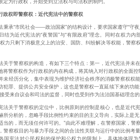
限定为行政权，开始受到立法权与司法权的制约。
行政权即警察权：近代宪法中的警察权
法秉承“市民社会――政治国家”的结构设计，要求国家遵守“守
归结为近代宪法的“夜警国”与“有限政府”理念。同时在权力内
家权力只剩下消极意义上的治安、国防、纠纷解决等权能，警察
法关于警察权的构造，有如下三个特点：第一，近代宪法并未
地将警察权作为行政权的内在构成，将其纳入对行政权的全面控制
并未经历分化，集中表现为维护经济社会秩序的消极警察权权
防犯罪、提供公共安全保护，这也是警察权一直延续下来的功能
既接受来自议会和司法的监督，同时也受到作为法治国基础理念
宪法关于警察权的定位中，比例原则的控制是核心，也是近代
赫所分析的，忽略手段比例性约束的目的主义导向，实际上是无
适当的，而无须任何许可的。”
由此不难理解，在警察国家，警
，警察权目的与暴力手段之间的合法性关联与运行中的比例考
各国宪法对公民权利的保护和公权力的限制上，具体地体现为