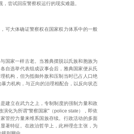
视，尝试回应警察权运行的现实难题。
络，可大体确证警察权在国家权力体系中的一般
察与国家一样古老。当雅典摆脱以氏族和胞族为
再各自选举代表组成议事会后，雅典国家便从氏
治理机构，但为抵御外敌和压制当时已占人口绝
的暴力机构，与正向的治理相配合，以反向状态
本是建立在武力之上，专制制度的强制力量和政
为所谓“警察国家”（police state），即依
国家管控力量来维系国族存续。
行政活动的多面
的显著特征。
在政治哲学上，此种理念主张，为
的规则网中。