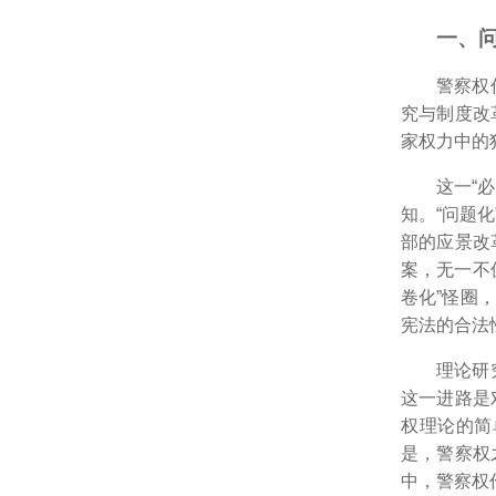
一、
警察权
究与制度改
家权力中的
这一“
知。“问题
部的应景改
案，无一不
卷化”怪圈
宪法的合法
理论研
这一进路是
权理论的简
是，警察权
中，警察权