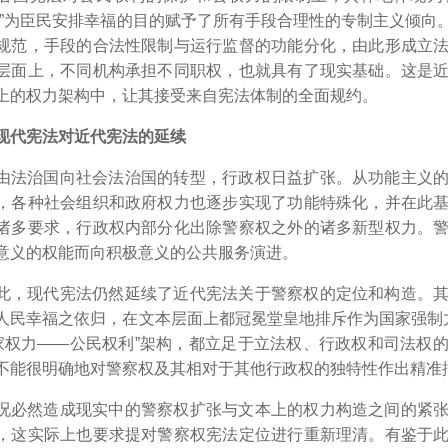
家”为臣民安排幸福的目的赋予了所有手段合理性的专制主义倾向
规范，手段的合法性限制与运行监督的功能分化，由此形成立
层面上，不同机构承担不同职权，也就具有了现实基础。这是
上的权力架构中，让其接受来自宪法体制的全面规约。
现代宪法对近代宪法的延续
由法治国向社会法治国的转型，行政权日益扩张。从功能主义
，各种社会组织和政府权力也逐步实现了功能特殊化，并在此
诸多要求，行政权内部分化出除警察权之外的诸多新型权力。
意义的权能而向积极意义的公共服务演进。
此，现代宪法仍然延续了近代宪法关于警察权的定位和构造。
人民幸福之依归，在文本层面上都冠冕堂皇地排斥作为国家强制力
国家权力――公民权利”架构，都立足于立法权、行政权和司法权
不能很明确地对警察权及其相对于其他行政权的独特性作出精准
况必然造成现实中的警察权扩张与文本上的权力构造之间的紧
，这实际上也要求提对警察权宪法定位进行重新理清。有鉴于