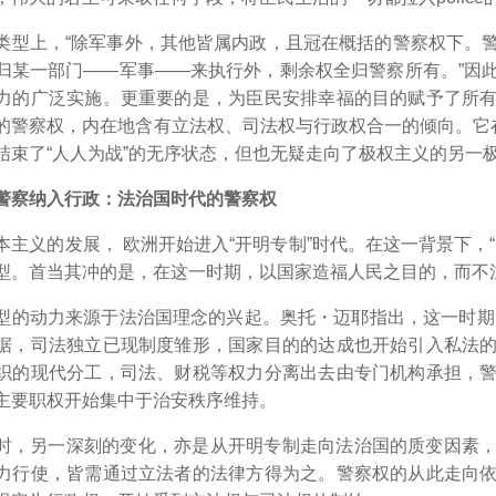
类型上，“除军事外，其他皆属内政，且冠在概括的警察权下。
归某一部门――军事――来执行外，剩余权全归警察所有。”
因
力的广泛实施。更重要的是，为臣民安排幸福的目的赋予了所
的警察权，内在地含有立法权、司法权与行政权合一的倾向。它在
结束了“人人为战”的无序状态，但也无疑走向了极权主义的另一
警察纳入行政：法治国时代的警察权
本主义的发展， 欧洲开始进入“开明专制”时代。在这一背景下，
型。首当其冲的是，在这一时期，以国家造福人民之目的，而不
型的动力来源于法治国理念的兴起。奥托・迈耶指出，这一时期的
据，司法独立已现制度雏形，国家目的的达成也开始引入私法
织的现代分工，司法、财税等权力分离出去由专门机构承担，
主要职权开始集中于治安秩序维持。
时，另一深刻的变化，亦是从开明专制走向法治国的质变因素
力行使，皆需通过立法者的法律方得为之。
警察权的从此走向