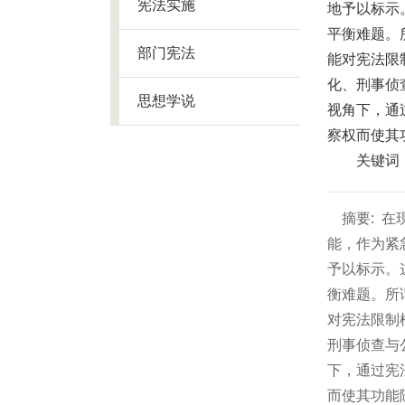
宪法实施
地予以标示
平衡难题。
部门宪法
能对宪法限
化、刑事侦
思想学说
视角下，通
察权而使其
关键词
摘要:
在
能，作为紧
予以标示。
衡难题。所
对宪法限制
刑事侦查与
下，通过宪
而使其功能