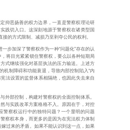
勘定抑恶扬善的权力边界，一直是警察权理论研
的实践切入口。这深刻地源于警察权在诸类型国
直接的方式限制、减损乃至剥夺公民的权利。
进一步加深了警察权作为一种“问题化”存在的认
中，将目光紧紧锁住警察权，要么以各种短期局
制方式继续强化对基层执法的压力输送。
上述方
的机制障碍和功能衰退，导致内部控制陷入“内
与宪法设置的监督体系相隔绝，也因此失去来自
范与外部控制，构建对警察权的全面控制体系。
自然与实践改革方案格格不入。原因在于，对控
应警察权运行中的独特问题？一个显明的问题
于警察权本身，而更多的是因为在宪法权力体制
转嫁过来的矛盾。如果不能认识到这一点，如果