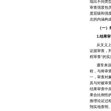
现出不同类
审查强度包
度层级和强
次的内涵构
（一）
1.
结果审
从文义
证据审查，
程审查”的
通常来
程，与将审
一，审查对
其与对被审
结果审查中
果合比例性
推理论证过
翔实地查明