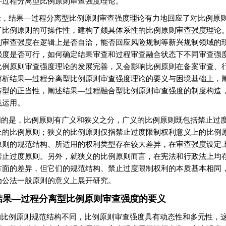
—过程分离型比例原则审查强度理论。
论，结果—过程分离型比例原则审查强度理论有力地回应了对比例原
了比例原则的可操作性，建构了颇具体系性的比例原则审查强度理论
则审查强度在逻辑上是否自洽，能否回应风险规制等新兴规制领域的
强度是否可行，如何确定结果审查和过程审查融合状态下不同审查强
比例原则审查强度理论的发展完善，又会影响比例原则在备案审查、
解析结果—过程分离型比例原则审查强度理论的要义与困境基础上，
转型的正当性，阐述结果—过程融合型比例原则审查强度的制度构造
践运用。
明的是，比例原则有广义和狭义之分，广义的比例原则既包括禁止过
上的比例原则；狭义的比例原则仅指禁止过度限制权利意义上的比例
原则的规范结构、所适用的权利类型存在较大差异，在审查强度设定
禁止过度原则。另外，就狭义的比例原则而言，在宪法和行政法上均
方面的差异，但它们的规范结构、禁止过度限制权利的本质基本相同
为公法一般原则的意义上展开研究。
结果—过程分离型比例原则审查强度的要义
的比例原则规范结构不同，比例原则审查强度具有动态性和多元性，