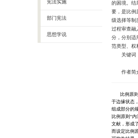
宪法实施
的困境。结
要，是比例
部门宪法
级选择等制
过程审查融
思想学说
分，分别适
范类型、权
关键词
作者简
比例原
于边缘状态
组成部分的
比例原则“内
文献，形成
而设定比例