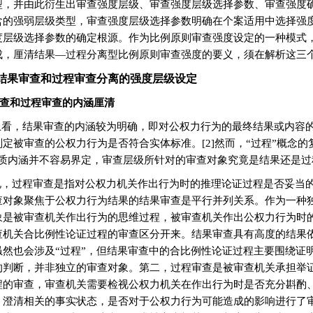
型，并由此衍生出审查强度层级、审查强度层级选择参数、审查强度
含的强弱层级类型，审查强度层级选择参数明确在个案适用中选择强
度层级选择参数的确定根源。作为比例原则审查强度设定的一种模式
成，厘清结果—过程分离型比例原则审查强度的要义，须在解析这三
结果审查和过程审查分离的强度层级设定
查和过程审查的内涵厘清
上看，结果审查的内涵较为明确，即对公权力行为的最终结果或内容
判定被审查的公权力行为是否符合实体标准。
[2]
然而，“过程”概念的
实质内涵并不容易界定，审查层级所针对的审查对象究竟是结果还是过
说，过程审查是指对公权力机关作出行为时的推理论证过程是否妥当
查对象聚焦于公权力行为结果的结果审查是平行并列关系。作为一种
象是被审查机关作出行为的思维过程，被审查机关作出公权力行为时
查机关合比例性论证过程的审查区分开来。结果审查具有高度的结果
虽然也会涉及“过程”，但结果审查中的合比例性论证过程主要围绕证
的判断，并非独立的审查对象。第二，过程审查是被审查机关承担举
程的审查，审查机关需要检视公权力机关在作出行为时是否充分斟酌
、澄清相关的事实状态，是否对于公权力行为可能造成的影响进行了