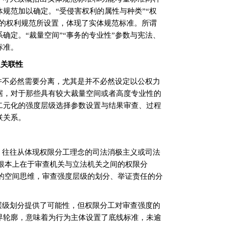
规范加以确定。“受侵害权利的属性与种类”“权
中的权利规范所设置，体现了实体规范标准。所谓
确定。“裁量空间”“事务的专业性”参数与宪法、
标准。
定关联性
并不必然需要分离，尤其是并不必然设定以公权力
据，对于那些具有较大裁量空间或者高度专业性的
二元化的强度层级选择参数设置与结果审查、过程
联关系。
，往往从体现权限分工理念的司法消极主义或司法
根本上在于审查机关与立法机关之间的权限分
的空间思维，审查强度层级的划分、举证责任的分
层级划分提供了可能性，但权限分工对审查强度的
界轮廓，意味着为行为主体设置了底线标准，未逾