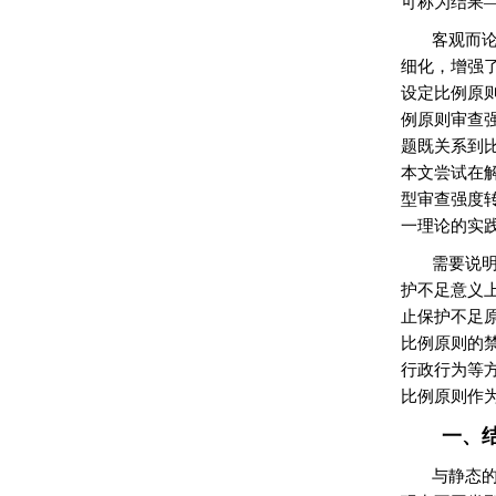
可称为结果
客观而
细化，增强
设定比例原
例原则审查
题既关系到
本文尝试在
型审查强度
一理论的实
需要说
护不足意义
止保护不足
比例原则的
行政行为等
比例原则作
一、
与静态