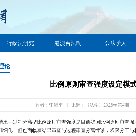
行政法研究
港澳台法制
公法学人
理论
比例原则审查强度设定模
作者：李海平
|
来源：《法学》2026年第4期
|
结果—过程分离型比例原则审查强度是目前我国比例原则审查强
精细化，但也面临着结果审查与过程审查分离悖谬，权限分工与