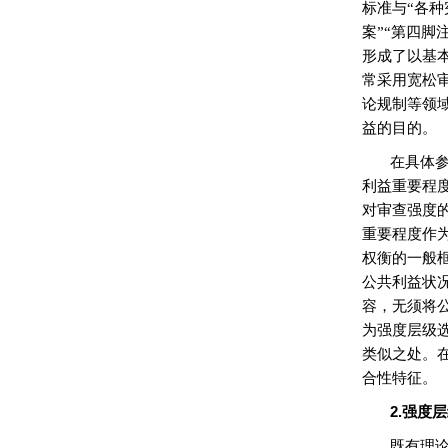
标准与“各种
案”“第四脚
形成了以基
常采用宽松
论规制等领
益的目的。
在具体
利益重要程
对审查强度
重要程度作
权衡的一般
公共利益状
容，无须将
为强度层级
类似之处。
合性特征。
2.
强度层
既有理