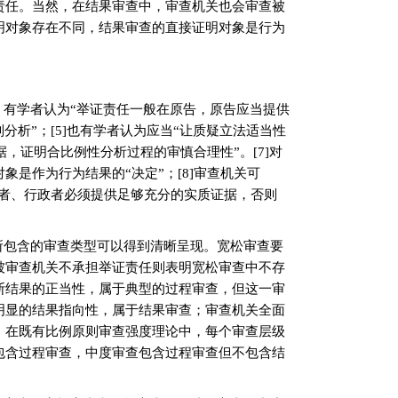
责任。当然，在结果审查中，审查机关也会审查被
明对象存在不同，结果审查的直接证明对象是行为
有学者认为“举证责任一般在原告，原告应当提供
分析”；
[5]
也有学者认为应当“让质疑立法适当性
据，证明合比例性分析过程的审慎合理性”。
[7]
对
象是作为行为结果的“决定”；
[8]
审查机关可
法者、行政者必须提供足够充分的实质证据，否则
所包含的审查类型可以得到清晰呈现。宽松审查要
被审查机关不承担举证责任则表明宽松审查中不存
断结果的正当性，属于典型的过程审查，但这一审
明显的结果指向性，属于结果审查；审查机关全面
。在既有比例原则审查强度理论中，每个审查层级
包含过程审查，中度审查包含过程审查但不包含结