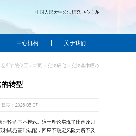
中国人民大学公法研究中心主办
中心机构
关于我们
您所在的位置：
首页
宪法研究
宪法基本理论
式的转型
日期：2026-05-07
度理论的基本模式。这一理论实现了比例原则
权利规范基础错配，回应不确定风险力所不及