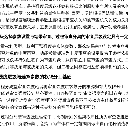
实体规范标准，是指强度层级选择参数根据比例原则审查所涉及的实体
的方式与程度”“公共利益的属性与种类”因素，便是根据宪法和法律
准，是指强度层级选择参数主要根据审查机关和被审查机关的权力关系
体规范没有直接关系，主要源自权力分工的功能属性，属于功能考量
级选择参数设置与结果审查、过程审查分离的审查层级设定具有一
考量权利类型、权利干预强度等实体参数，那么结果审查与过程审查
审查对象的中度审查。功能考量标准为中度审查的设定提供了参考依
便可以仅将行为过程作为审查对象，从而确立中度审查的审查方式。
虽然并非决定与被决定的关系，但二者之间存在相互影响和制约的关
强度层级与选择参数的权限分工基础
过程分离型审查强度论者将审查强度层级划分的根源归结为权限分工
发阐述审查强度设定的必要性，
[17]
甚至直言“审查强度之所以存在，
果—过程分离型审查强度理论的背后渗透着不同公权力主体权界划分
择参数的设置都与这种权界划分的空间思维密不可分。
—过程分离型审查强度理论中，比例原则的框架秩序性质为审查强度
定性作用。所谓框架，意指行为主体在一定范围内做出自由选择的边