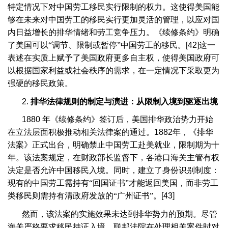
特定情况下对中国劳工移民实行限制的权力。这使得美国能
够在未来对中国劳工的移民实行更加灵活的管理，以应对国
内日益增长的排华情绪和劳工竞争压力。《续修条约》明确
了美国可以“调节、限制或暂停”中国劳工的移民。
[42]
这一
表述在实质上赋予了美国政府更多自主权，使得美国政府可
以根据国家利益或社会秩序的需求，在一定情况下采取更为
强硬的移民政策。
2.
排华法律规则的制定与演进：从限制入境到驱逐出境
1880
年《续修条约》签订后，美国排华政治势力开始
在立法层面积极推动相关法律案的通过。
1882
年，《排华
法案》正式出台，明确禁止中国劳工赴美就业，限制期为十
年。该法案规定，在财政部长监督下，各港口海关主管有权
决定是否允许中国移民入境。同时，建立了身份识别制度：
现有的中国劳工需持有“回国证书”才能返回美国，而非劳工
类移民则需持有清政府发放的“广州证书”。
[43]
然而，该法案的实施效果未达到排华势力的预期。尽管
海关严格要求移民持证入境，联邦法院在处理相关案件时对