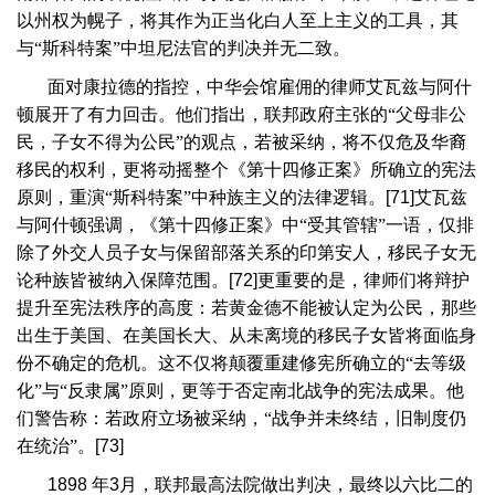
以州权为幌子，将其作为正当化白人至上主义的工具，其
与“斯科特案”中坦尼法官的判决并无二致。
面对康拉德的指控，中华会馆雇佣的律师艾瓦兹与阿什
顿展开了有力回击。他们指出，联邦政府主张的“父母非公
民，子女不得为公民”的观点，若被采纳，将不仅危及华裔
移民的权利，更将动摇整个《第十四修正案》所确立的宪法
原则，重演“斯科特案”中种族主义的法律逻辑。
[71]
艾瓦兹
与阿什顿强调，《第十四修正案》中“受其管辖”一语，仅排
除了外交人员子女与保留部落关系的印第安人，移民子女无
论种族皆被纳入保障范围。
[72]
更重要的是，律师们将辩护
提升至宪法秩序的高度：若黄金德不能被认定为公民，那些
出生于美国、在美国长大、从未离境的移民子女皆将面临身
份不确定的危机。这不仅将颠覆重建修宪所确立的“去等级
化”与“反隶属”原则，更等于否定南北战争的宪法成果。他
们警告称：若政府立场被采纳，“战争并未终结，旧制度仍
在统治”。
[73]
1898
年
3
月，联邦最高法院做出判决，最终以六比二的