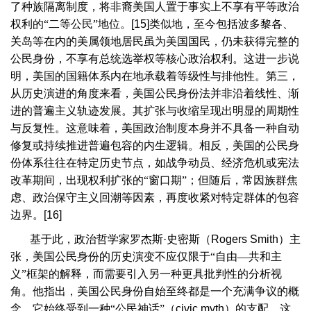
了种族隔离制度，将非裔美国人置于事实上不享有平等政治
权利的“二等公民”地位。
[15]
类似地，至今包括波多黎各、
关岛等在内的美属领地居民虽为美国国民，仍未获得完整的
公民身份，不享有总统选举权等核心政治权利。这进一步说
明，美国的国籍体系内在地承载着等级性与排他性。第三，
从历史演进的角度来看，美国公民身份法并非沿着线性、渐
进的普遍主义轨迹发展。其扩张与收缩呈现出明显的周期性
与反复性。这意味着，美国政治制度本身并不具备一种自动
修复或持续推进普遍包容的内生逻辑。相反，美国的公民身
份体系往往在特定历史节点，如战争动员、经济危机或宪法
改革期间，出现权利扩张的“窗口期”；但随后，常因族群焦
虑、政治保守主义回潮等因素，再度收紧对特定群体的包容
边界。
[16]
基于此，政治哲学家罗杰斯·史密斯（
Rogers Smith
）主
张，美国公民身份的历史演变不应仅限于“自由—共和主
义”框架的解释，而需要引入另一种更具批判性的分析视
角。他指出，美国公民身份自始至终都是一个充满争议的概
念，它始终受到一种“公民神话”（
civic myth
）的支配。这