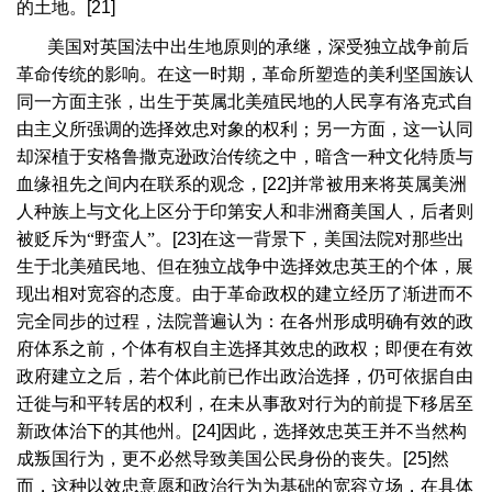
的土地。
[21]
美国对英国法中出生地原则的承继，深受独立战争前后
革命传统的影响。在这一时期，革命所塑造的美利坚国族认
同一方面主张，出生于英属北美殖民地的人民享有洛克式自
由主义所强调的选择效忠对象的权利；另一方面，这一认同
却深植于安格鲁撒克逊政治传统之中，暗含一种文化特质与
血缘祖先之间内在联系的观念，
[22]
并常被用来将英属美洲
人种族上与文化上区分于印第安人和非洲裔美国人，后者则
被贬斥为“野蛮人”。
[23]
在这一背景下，美国法院对那些出
生于北美殖民地、但在独立战争中选择效忠英王的个体，展
现出相对宽容的态度。由于革命政权的建立经历了渐进而不
完全同步的过程，法院普遍认为：在各州形成明确有效的政
府体系之前，个体有权自主选择其效忠的政权；即便在有效
政府建立之后，若个体此前已作出政治选择，仍可依据自由
迁徙与和平转居的权利，在未从事敌对行为的前提下移居至
新政体治下的其他州。
[24]
因此，选择效忠英王并不当然构
成叛国行为，更不必然导致美国公民身份的丧失。
[25]
然
而，这种以效忠意愿和政治行为为基础的宽容立场，在具体