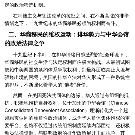
定的政治筛选机制。
在种族主义与宪法改革的拉扯之间、在不断高涨的排华
情绪之下，十九世纪末的华裔移民必须为权利而奋斗。
二、华裔移民的维权运动：排华势力与中华会馆
的政治法律之争
十九世纪下半叶，在排华情绪日趋激烈的社会环境下，
华裔移民的社会生活与法定权利面临极大挑战。从最初试图
依赖中美两国的条约体系争取权利，到最终面临禁止入境与
驱逐出境的困境，美国的排华立法对华人形成了一种系统性
的排斥，不断强化着华人的“他者”身份。
然而，在美国宪法共同体的边缘，华人通过有组织的抵
抗，积极地维护自身权利。位于加州的中华会馆（
Chinese
Consolidated Benevolent Association
）逐渐转化为一个超
越籍贯认同的族群性政治团体，成为华人群体集体维权的重
要平台。会馆不仅通过传统组织制度延续内部团结，还积极
动员法律资源，与联邦政府的排华政策展开正面抗争。其