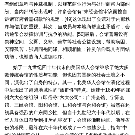
有组织章程与仲裁机制，以规范商业行为与处理商帮内部纠
纷。当内部纠纷出现时，许多会馆有“未经会馆审议而擅自
诉诸官府者需罚款”的规定，
[49]
这体现出了会馆对于内部秩
序与信用的重视。其次，当成员与本地商帮发生矛盾时，会
馆通常会发挥协调与抗争的功能。
[50]
最后，会馆普遍设有
祭神空间、义冢、义塾、善堂等社会公益设施，帮助病困、
安葬孤苦，强调同袍同泽、相顾相恤；神灵信仰既具有团结
功能，也塑造商人道德秩序。
始于十九世纪四十年代末的美国华人会馆继承了绝大多
数传统会馆的性质与功能，但也因其置身的社会土壤之不
同，演化出了自身的特点。其一，北美华人会馆在演化过程
中呈现出了超越地域性的“族群性”特点。始建于
1849
年的加
州六大会馆组织（即俗称“六大公司”：广州会馆、宁阳会
馆、三邑会馆、阳和会馆、仁和会馆与合和会馆）虽然在起
初具备强烈的广东同乡性，但自十九世纪六十年代以后，在
华人群体日渐受到排斥的境况下，会馆逐渐吸纳闽、浙等省
份的移民，最终在六十年代形成了一个超越乡土，指向“中