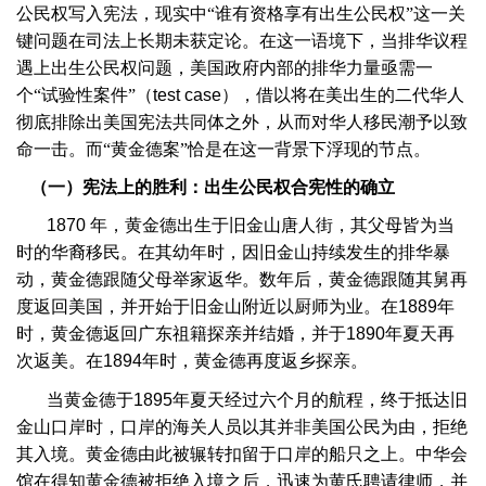
公民权写入宪法，现实中“谁有资格享有出生公民权”这一关
键问题在司法上长期未获定论。在这一语境下，当排华议程
遇上出生公民权问题，美国政府内部的排华力量亟需一
个“试验性案件”（
test case
），借以将在美出生的二代华人
彻底排除出美国宪法共同体之外，从而对华人移民潮予以致
命一击。而“黄金德案”恰是在这一背景下浮现的节点。
（一）宪法上的胜利：出生公民权合宪性的确立
1870
年，黄金德出生于旧金山唐人街，其父母皆为当
时的华裔移民。在其幼年时，因旧金山持续发生的排华暴
动，黄金德跟随父母举家返华。数年后，黄金德跟随其舅再
度返回美国，并开始于旧金山附近以厨师为业。在
1889
年
时，黄金德返回广东祖籍探亲并结婚，并于
1890
年夏天再
次返美。在
1894
年时，黄金德再度返乡探亲。
当黄金德于
1895
年夏天经过六个月的航程，终于抵达旧
金山口岸时，口岸的海关人员以其并非美国公民为由，拒绝
其入境。黄金德由此被辗转扣留于口岸的船只之上。中华会
馆在得知黄金德被拒绝入境之后，迅速为黄氏聘请律师，并