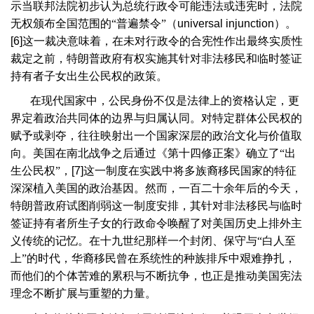
示当联邦法院初步认为总统行政令可能违法或违宪时，法院
无权颁布全国范围的“普遍禁令”（
universal injunction
）。
[6]
这一裁决意味着，在未对行政令的合宪性作出最终实质性
裁定之前，特朗普政府有权实施其针对非法移民和临时签证
持有者子女出生公民权的政策。
在现代国家中，公民身份不仅是法律上的资格认定，更
界定着政治共同体的边界与归属认同。对特定群体公民权的
赋予或剥夺，往往映射出一个国家深层的政治文化与价值取
向。美国在南北战争之后通过《第十四修正案》确立了“出
生公民权”，
[7]
这一制度在实践中将多族裔移民国家的特征
深深植入美国的政治基因。然而，一百二十余年后的今天，
特朗普政府试图削弱这一制度安排，其针对非法移民与临时
签证持有者所生子女的行政命令唤醒了对美国历史上排外主
义传统的记忆。在十九世纪那样一个封闭、保守与“白人至
上”的时代，华裔移民曾在系统性的种族排斥中艰难挣扎，
而他们的个体苦难的累积与不断抗争，也正是推动美国宪法
理念不断扩展与重塑的力量。