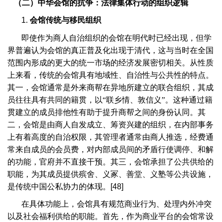
（二）中华会馆的抗争：法律集体行动的组织逻辑
1.
会馆传统与移民组织
即使作为商人自治组织的会馆在明代时已经出现，但学
界普遍认为会馆的真正普及化出现于清代，这与当时在全国
范围内形成的更大的统一市场的经济发展密切相关。从性质
上来看，传统的会馆具有地域性、自治性与公共性的特点。
其一，会馆通常是外来商帮在异地所建立的联合组织，其成
员往往具有共同的籍贯，以“联乡情、敦信义”。这种通过籍
贯建立的成员排他性有助于提升商帮之间的身份认同。其
二，会馆是由商人自发成立、筹资兴建的组织，在内部事务
上有着高度的自治权限，其管理者通常由商人推选，经费通
常来自成员的会员费，对内部成员间的矛盾行使调停、和解
的功能，官府并不直接干预。其三，会馆承担了公共供给的
职能，为其成员提供殡舍、义冢、善堂、义塾等公共设施，
是传统中国公私协力的体现。
[48]
在具体功能上，会馆具有规范商业行为、处理内外冲突
以及社会福利供给的职能。首先，作为商业平台的会馆常设