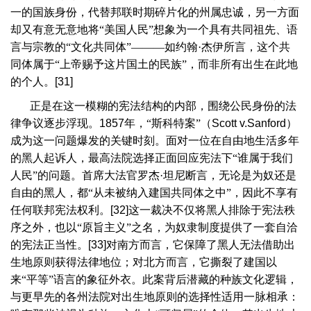
一的国族身份，代替邦联时期碎片化的州属忠诚，另一方面
却又有意无意地将“美国人民”想象为一个具有共同祖先、语
言与宗教的“文化共同体”———如约翰·杰伊所言，这个共
同体属于“上帝赐予这片国土的民族”，而非所有出生在此地
的个人。
[31]
正是在这一模糊的宪法结构的内部，围绕公民身份的法
律争议逐步浮现。
1857
年，“斯科特案”（
Scott v.Sanford
）
成为这一问题爆发的关键时刻。面对一位在自由地生活多年
的黑人起诉人，最高法院选择正面回应宪法下“谁属于我们
人民”的问题。首席大法官罗杰·坦尼断言，无论是为奴还是
自由的黑人，都“从未被纳入建国共同体之中”，因此不享有
任何联邦宪法权利。
[32]
这一裁决不仅将黑人排除于宪法秩
序之外，也以“原旨主义”之名，为奴隶制度提供了一套自洽
的宪法正当性。
[33]
对南方而言，它保障了黑人无法借助出
生地原则获得法律地位；对北方而言，它撕裂了建国以
来“平等”语言的象征外衣。此案背后潜藏的种族文化逻辑，
与更早先的各州法院对出生地原则的选择性适用一脉相承：