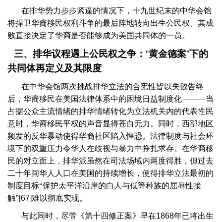
在排华势力步步紧逼的情况下，十九世纪末的中华会馆
将捍卫华裔移民权利斗争的最后阵地转向出生公民权。其成
败直接决定了华裔是否能够成为美国共同体的一员。
三、排华议程遇上公民权之争：
“
黄金德案
”
下的
共同体再定义及其限度
在中华会馆两次挑战排华立法的合宪性皆以失败告终
后，华裔移民在美国法律体系中的困境日益制度化———当
占据公众主流情绪的排华情绪转化为立法机关内的代表性民
意时，华裔移民平权的声音显得苍白无力。同时，西部地区
频发的反华暴动使得华裔社区陷入惶恐。法律制度与社会环
境下的双重压力令华人在歧视与暴力中挣扎求存。在华裔移
民的对立面上，排华派虽然在司法场域内两度得胜，但过去
二十年间华人人口在美国的持续增长，使得排华立法最初的
制度目标“保护太平洋沿岸的白人与低等种族的屈辱性接
触”
[67]
难以彻底实现。
与此同时，尽管《第十四修正案》早在
1868
年已将出生