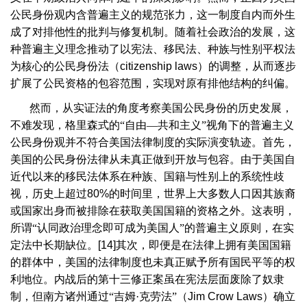
公民身份观内含普遍主义的规范张力，这一制度自内而外生
成了对排他性的批判与修复机制。随着社会政治的发展，这
种普遍主义理念推动了以宪法、移民法、种族与性别平权法
为核心的公民身份法（
citizenship laws
）的调整，从而逐步
扩展了公民资格的包容范围，实现对原有排他结构的纠偏。
然而，从实证法的角度考察美国公民身份的历史发展，
不难发现，格里森式的“自由—共和主义”视角下的普遍主义
公民身份观并不符合美国法律制度的实际演变轨迹。首先，
美国的公民身份法律从未真正做到开放与包容。由于美国自
近代以来的移民法体系在种族、国籍与性别上的系统性歧
视，历史上超过
80%
的时间里，世界上大多数人口因其族裔
或国家出身而被排除在获取美国国籍的资格之外。这表明，
所谓“认同政治理念即可成为美国人”的普遍主义原则，在实
定法中长期缺位。
[14]
其次，即便是在法律上拥有美国国籍
的群体中，美国的法律制度也未真正赋予所有国民平等的权
利地位。内战后的第十三修正案虽在宪法层面废除了奴隶
制，但南方诸州通过“吉姆·克劳法”（
Jim Crow Laws
）确立