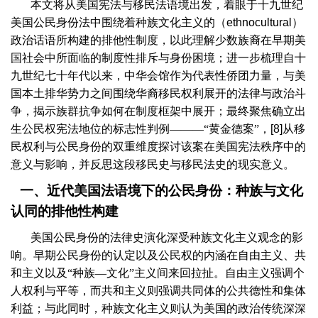
本文将从美国宪法与移民法语境出发，着眼于十九世纪
美国公民身份法中围绕着种族文化主义的（
ethnocultural
）
政治话语所构建的排他性制度，以此理解少数族裔在早期美
国社会中所面临的制度性排斥与身份困境；进一步梳理自十
九世纪七十年代以来，中华会馆作为代表性侨团力量，与美
国本土排华势力之间围绕华裔移民权利展开的法律与政治斗
争，揭示族群抗争如何在制度框架中展开；最终聚焦确立出
生公民权宪法地位的标志性判例———“黄金德案”，
[8]
从移
民权利与公民身份的双重维度探讨该案在美国宪法秩序中的
意义与影响，并反思这段移民史与移民法史的现实意义。
一、近代美国法语境下的公民身份：种族与文化
认同的排他性构建
美国公民身份的法律史演化深受种族文化主义观念的影
响。早期公民身份的认定以及公民权的内涵在自由主义、共
和主义以及“种族—文化”主义间来回拉扯。自由主义强调个
人权利与平等，而共和主义则强调共同体的公共德性和集体
利益；与此同时，种族文化主义则认为美国的政治传统深深