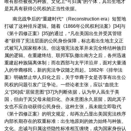
唯有那些被视为种族、文化上“可归属”的个体，其出生地才
是其具有获得公民权的正当性依据。
南北战争后的“重建时代”（
Reconstruction era
）短暂地
打破了这种排斥逻辑。随着《
1866
年公民权利法案》
[34]
与
《第十四修正案》
[35]
的通过，“凡在美国出生并受其管辖
者”获得了宪法层面的公民身份保障，标志着出生地主义正
式被写入国家根本法。但这项宪法改革并未完全终结种族归
属的逻辑。在重建终结、联邦军队撤出南方之后，各州迅速
重建起种族隔离体制；而在西部与太平洋沿岸，面对大量涌
入的华裔移民，新的宪法争议随之而起。
1882
年《排华法
案》明确禁止华人归化之后，关于华裔子女是否享有出生公
民权的问题引发广泛争论。一些论者主张，应以“血统主
义”
[36]
或“居留意图”
[37]
为判断依据，认为华人虽生于美
国，但由于其父母未能归化、亦未意图永久居留，因此其子
女也不应自动获得公民身份。这种主张，虽未能立即取代
《第十四修正案》的明文规定，却再次凸显出美国宪法秩序
内部长期存在的双重标准：出生地原则的效力始终与种族、
文化、忠诚与归属这些隐性标准相互缠绕，成为国家身份认