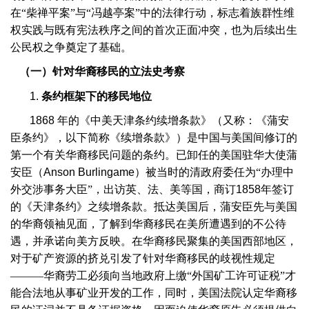
在“柴禅平案”与“冯越亭案”中的法律行动，标志着族群性维
权实践与既有宪法秩序之间的首次正面冲突，也为后续出生
公民权之争奠定了基础。
（一）针对华裔移民的立法史考察
1.
条约框架下的移民地位
1868
年的《中美天津条约续增条款》（又称：《蒲安
臣条约》，以下简称《续增条款》）是中国与美国间修订的
第一个有关华裔移民问题的条约。已卸任的美国驻华大使蒲
安臣（
Anson Burlingame
）被当时的清政府委任为“办理中
外交涉事务大臣”，出访英、法、美等国，商订
1858
年签订
的《天津条约》之续增条款。抵达美国后，蒲安臣先与美国
的华裔领袖见面，了解到华裔移民在美所遭遇到的不公待
遇，并承诺向美方反映。在华裔移民聚集的美国西部地区，
对于矿产资源的挤兑引发了针对华裔移民的歧视性规定
———华裔劳工必须向当地政府上缴“外国矿工许可证税”才
能合法地从事矿业开发的工作，同时，美国法院认定华裔移