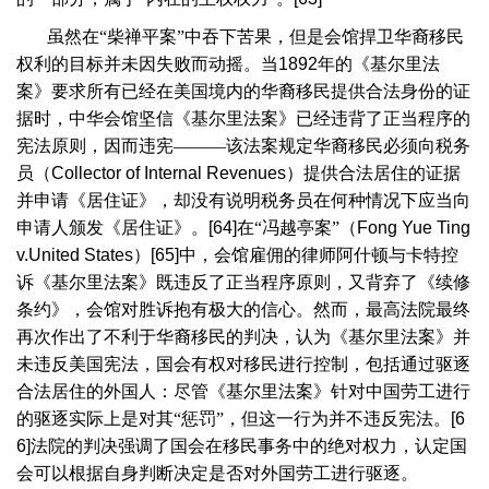
虽然在“柴禅平案”中吞下苦果，但是会馆捍卫华裔移民
权利的目标并未因失败而动摇。当
1892
年的《基尔里法
案》要求所有已经在美国境内的华裔移民提供合法身份的证
据时，中华会馆坚信《基尔里法案》已经违背了正当程序的
宪法原则，因而违宪———该法案规定华裔移民必须向税务
员（
Collector of Internal Revenues
）提供合法居住的证据
并申请《居住证》，却没有说明税务员在何种情况下应当向
申请人颁发《居住证》。
[64]
在“冯越亭案”（
Fong Yue Ting
v.United States
）
[65]
中，会馆雇佣的律师阿什顿与卡特控
诉《基尔里法案》既违反了正当程序原则，又背弃了《续修
条约》，会馆对胜诉抱有极大的信心。然而，最高法院最终
再次作出了不利于华裔移民的判决，认为《基尔里法案》并
未违反美国宪法，国会有权对移民进行控制，包括通过驱逐
合法居住的外国人：尽管《基尔里法案》针对中国劳工进行
的驱逐实际上是对其“惩罚”，但这一行为并不违反宪法。
[6
6]
法院的判决强调了国会在移民事务中的绝对权力，认定国
会可以根据自身判断决定是否对外国劳工进行驱逐。