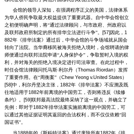
会馆的领导人深知，在强调程序正义的美国，法律体系
为华人侨民争取最大权益提供了重要武器。自中华会馆创立
之初便明确声明，将“通过法律顾问，与市政府、州政府以
及联邦政府所制定的所有排华立法进行斗争”。
[57]
因此，
1
882
年《排华法案》通过后，中华会馆的斗争场域就从国会
转向了法院。当华裔移民被海关拒绝入境时，会馆聘请的律
师便通过向联邦法院申请“人身保护令”，争取暂时入境的权
利，并对海关的拒绝入境决定进行司法审查。在此过程中，
时任会馆法律顾问托马斯·利尔丹（
Thomas Riordan
）发挥
了重要作用。在“周衡案”（
Chew Yeong v.United States
）
[58]
中，利尔丹坚决主张，
1882
年《排华法案》不应溯及既
往地适用于
1882
年前离境的中国劳工，否则将违反《续修
条约》。
[59]
联邦最高法院最终采纳了这一观点，并确立了
先例：即对于
1882
年排华法案实施前离境的中国劳工，可
以通过其他证据证明其返回的合法权利，而不仅仅依赖“回
国证书”。
当
1888
年的《斯科特法案》通过废除所有
1882
年《排