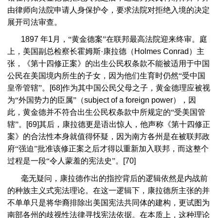
由律师向法院申请人身保护令，要求法院对拒绝入境的决定
展开司法审查。
1897
年
1
月，“黄金德案”在联邦最高法院迎来终审。庭
上，美国副总检察长霍姆斯·康拉德（
Holmes Conrad
）主
张，《第十四修正案》的出生公民权条款不能被适用于中国
公民在美国境内所生的子女，因为他们生育时仍然“受中国
皇帝管辖”。
[68]
作为其中国公民父母之子，黄金德理应被视
为“外国势力的臣属”（
subject of a foreign power
），因
此，黄金德并不符合出生公民权条款中所规定的“受美国管
辖”。
[69]
其后，康拉德更是语出惊人，他声称《第十四修正
案》的合法性本身就值得怀疑，因为南方各州是在被联邦政
府“强迫”批准该修正案之后才得以重新加入联邦，而这整个
过程是一段“令人蒙羞的宪法史”。
[70]
毫无疑问，康拉德作出的指控背后的逻辑依然是内战前
的种族主义式宪法理论。在这一逻辑下，康拉德所主张的并
不单单只是将华裔排除出美国宪法共同体的建构，更试图为
南部各州的歧视性法律寻找宪法依据。在本质上，这种理论