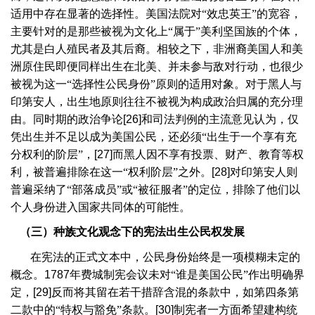
适用中存在显著的选择性。美国法院对“效忠英王”的宽容，
主要针对的是那些被视为文化上“属于”美利坚国族的个体，
尤其是白人殖民者及其后裔。相较之下，非洲裔美国人和美
洲原住民即便同样出生在北美、并未参与敌对行动，也很少
被视为这一“选择性公民身份”原则的适用对象。对于黑人与
印第安人，出生地原则往往不被视为构成政治归属的充分理
由。同时期的政治争论
[26]
和司法判例的主流意见认为，仅
凭出生并不足以成为美国公民，还必须“出生于一个享有充
分权利的阶层”，
[27]
而黑人因不享有投票、财产、教育等权
利，被普遍排除在这一“权利阶层”之外。
[28]
对印第安人则
普遍采纳了“部落成员”或“被征服者”的定位，排除了他们以
个人身份进入国家共同体的可能性。
（三）种族文化观念下的宪法出生公民权发展
在宪法的正式文本中，公民身份始终是一项模糊未定的
概念。
1787
年费城制宪会议未对“谁是美国公民”作出明确界
定，
[29]
反而将其留在若干措辞含混的条款中，如第四条第
二款中的“特权与豁免”条款。
[30]
制宪者一方面希望建构统