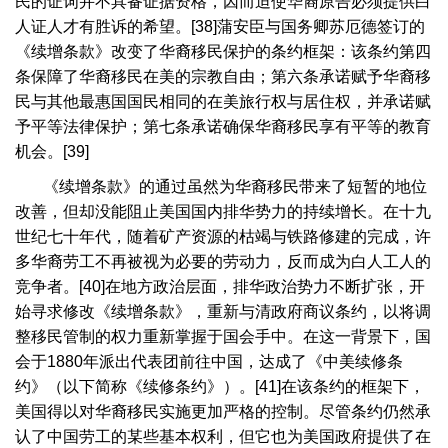
民的证词并不具备证据资格，因而迫使华裔原告必须提供白
人证人才有胜诉的希望。
[38]
蒲安臣与国务卿苏厄德签订的
《续增条款》改变了华裔移民保护的条约框架：该条约第四
条保障了华裔移民在美的宗教自由；第六条承诺赋予华裔移
民与其他最惠国国民相同的在美旅行权与居住权，并承诺赋
予平等法律保护；第七条承诺确保华裔移民享有平等的教育
机会。
[39]
《续增条款》的通过虽然为华裔移民带来了短暂的地位
改善，但却没能阻止美国国内排华势力的持续增长。在十九
世纪七十年代，随着矿产资源的枯竭与铁路修建的完成，许
多华裔劳工不再被视为必要的劳动力，反而成为白人工人的
竞争者。
[40]
在地方政治层面，排华政治势力不断扩张，开
始寻求修改《续增条款》，重新与清政府商议条约，以将调
整移民管制的权力重新掌握于国会手中。在这一背景下，国
会于
1880
年派出代表团前往中国，达成了《中美续修条
约》（以下简称《续修条约》）。
[41]
在该条约的框架下，
美国得以对华裔移民实施更加严格的控制。尽管条约仍然承
认了中国劳工的某些基本权利，但它也为美国政府提供了在