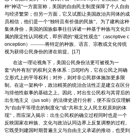
种“神话”一方面宣称，美国的自由民主制度保障了个人自由
与经济繁荣；但另一方面，它又试图让美国政治共同体的成
员相信，他们是一个“独特且有价值的民族”。为了建构这种
集体身份，美国的国族叙事往往诉诸一种基于种族与文化归
属的限定性认同模式，即所谓的“规定性观念”（
ascriptive c
onception
）———将特定的种族、语言、宗教或文化传统
视为获得公民身份的潜在前提。
[17]
在这一理论视角下，美国公民身份法更可被视为一
套“内外有别”的权利义务体系：
[18]
对内，它在公民之间确
立形式上的平等权利；对外，则对非公民群体施加更多限
制。在这一架构中，政治精英的统治合法性正是建立在区分
与排他性叙事的基础之上。因此，对出生公民权与其背后的
出生地主义（
jus soli
）的法律史进行分析，便不应仅仅理解
为“自由平等理念的制度化”或“共和主义人民主权原则的体
现”，而应深入揭示：出生公民权的确立过程同时也是一个
反映国家在种族、文化与政治认同边界上反复调整的过程。
它既受到建国时期普遍主义与自由主义承诺的推动，也受到