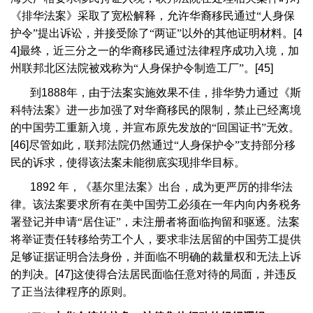
《排华法案》采取了宽松解释，允许华裔移民通过“人身保
护令”提出诉讼，并接受除了“两证”以外的其他证明材料。
[4
4]
最终，近三分之一的华裔移民通过法律程序成功入境，加
州联邦北区法院被戏称为“人身保护令制造工厂”。
[45]
到
1888
年，由于法案实施效果不佳，排华势力通过《斯
科特法案》进一步加强了对华裔移民的限制，禁止已经离境
的中国劳工重新入境，并宣布原先发放的“回国证书”无效。
[46]
尽管如此，联邦法院仍然通过“人身保护令”支持部分移
民的诉求，使得该法案未能彻底实现排华目标。
1892
年，《基尔里法案》出台，成为更严厉的排华法
律。该法案要求所有在美中国劳工必须在一年内向内务税务
署登记并申请“居住证”，未注册者将面临拘留和驱逐。法案
将举证责任转移给劳工个人，要求非法居留的中国劳工提供
足够证据证明合法身份，并面临不明确的裁量权和无法上诉
的判决。
[47]
这使得合法居民面临任意对待的局面，并违反
了正当法律程序的原则。