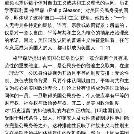
避免地需诉诸个体对自由主义或共和主义理念的认同。历史
学家菲利普·格里森（
Philip Gleason
）对美国公民身份的阐
释，即体现了这种“自由—共和主义”视角。他指出：“一个
人无需具备特定的民族、语言、宗教或族裔背景；所需的，
仅是对一套以自由、平等与共和主义为核心的抽象政治理念
的承诺。因此，美国国族认同的普遍主义特征意味着，任何
有意愿成为美国人的人，都可以成为美国人。”
[12]
格里森所提出的美国公民身份认同，蕴含着两个具有规
范性的重要维度。其一，是公民身份的普遍主义取向。在这
一理念下，公民身份被视为开放且平等的制度安排：无论性
别、肤色或族裔背景，只要个体认同以自由、平等与共和主
义为核心的美国政治理念，理论上皆有资格成为美国政治共
同体的一员。一旦取得美国公民身份，个人便应享有平等的
财产权、社会权与政治参与权。其二，是美国政治制度
对“历史遗留”的排他机制的内在纠正功能。
[13]
建国初期，
受限于时代条件，黑人、印第安人及女性曾被制度性地排除
在完整公民身份之外。这种排他性反映了种族主义与性别主
义在早期政治共同体构建中的深刻影响。然而，正因为美国