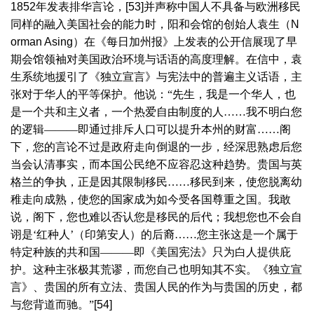
1852
年发表排华言论，
[53]
并声称中国人不具备与欧洲移民
同样的融入美国社会的能力时，阳和会馆的创始人袁生（
N
orman Asing
）在《每日加州报》上发表的公开信展现了早
期会馆领袖对美国政治环境与话语的高度理解。在信中，袁
生系统地援引了《独立宣言》与宪法中的普遍主义话语，主
张对于华人的平等保护。他说：“先生，我是一个华人，也
是一个共和主义者，一个热爱自由制度的人……我不明白您
的逻辑———即通过排斥人口可以提升本州的财富……阁
下，您的言论不过是政府走向倒退的一步，经深思熟虑后您
当会认清事实，而本国公民绝不应容忍这种趋势。贵国与英
格兰的争执，正是因其限制移民……移民到来，使您脱离幼
稚走向成熟，使您的国家成为如今受各国尊重之国。我敢
说，阁下，您也难以否认您是移民的后代；我想您也不会自
诩是‘红种人’（印第安人）的后裔……您主张这是一个属于
特定种族的共和国———即《美国宪法》只为白人提供庇
护。这种主张极其荒谬，而您自己也明知其不实。《独立宣
言》、贵国的所有立法、贵国人民的作为与贵国的历史，都
与您背道而驰。”
[54]