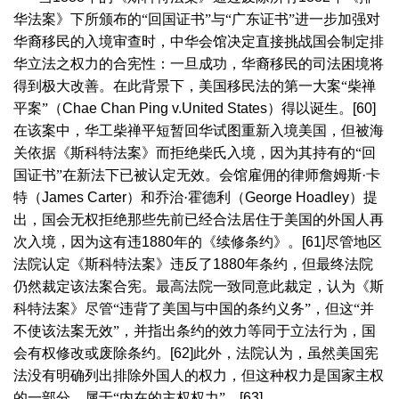
华法案》下所颁布的“回国证书”与“广东证书”进一步加强对
华裔移民的入境审查时，中华会馆决定直接挑战国会制定排
华立法之权力的合宪性：一旦成功，华裔移民的司法困境将
得到极大改善。在此背景下，美国移民法的第一大案“柴禅
平案”（
Chae Chan Ping v.United States
）得以诞生。
[60]
在该案中，华工柴禅平短暂回华试图重新入境美国，但被海
关依据《斯科特法案》而拒绝柴氏入境，因为其持有的“回
国证书”在新法下已被认定无效。会馆雇佣的律师詹姆斯·卡
特（
James Carter
）和乔治·霍德利（
George Hoadley
）提
出，国会无权拒绝那些先前已经合法居住于美国的外国人再
次入境，因为这有违
1880
年的《续修条约》。
[61]
尽管地区
法院认定《斯科特法案》违反了
1880
年条约，但最终法院
仍然裁定该法案合宪。最高法院一致同意此裁定，认为《斯
科特法案》尽管“违背了美国与中国的条约义务”，但这“并
不使该法案无效”，并指出条约的效力等同于立法行为，国
会有权修改或废除条约。
[62]
此外，法院认为，虽然美国宪
法没有明确列出排除外国人的权力，但这种权力是国家主权
的一部分，属于“内在的主权权力”。
[63]