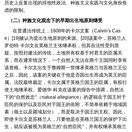
历史上反复出现的排他性政治、种族主义实践与文化身份焦
虑的限制。
（二）种族文化观念下的早期出生地原则继受
在普通法传统上，
1608
年的卡尔文案（
Calvin's Cas
e
）
[19]
被认为是出生地原则的来源。
[20]
该案中，苏格兰人
罗伯特·卡尔文在英格兰主张继承权，但其合法性受到质
疑。按照封建法的传统，土地所有权基于对君主的臣属关
系，而在通常情况下，一个自然人无法在两个王国同时享有
该资格。卡尔文出生于詹姆斯一世继承英格兰与苏格兰王位
之后，因此，该案的关键在于他是否因出生而成为英王的臣
属。法院最终裁定，卡尔文属于英格兰国王的臣属，有权行
使土地继承权。爱德华·科克在该案的报告中强调，自然法
下的“自然效忠”（
natural allegiance
）的逻辑在于国王对于
臣民的保护以及臣民对于国王的依附，不简单依赖于地域因
素（领土以及疆域划分），而是取决于国王的主权。因此，
即使卡尔文是苏格兰人，只要他是在英格兰国王的保护下出
生，就应该被视为英格兰的“自然臣民”，并有权继承英格兰