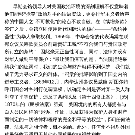
早期会馆领导人对美国政治环境的深刻理解不仅意味着
他们能够“抢夺”政治对手的话语资源，更令排华主义者所声
称的中国人之“不可教化”的论点不攻自破。在《续增条款》
签订之后，会馆立即使用近代国际法的核心———“条约神
圣性”为华人争取权利。
1869
年，中华会馆的代表冯棠在联
邦众议员筹款委员会前谴责矿工税“不符合我们与贵国政府
所订立的条约”，因此毫无正当性可言。同时，法律并没有
对华人做到平等保护：“最让我们痛苦的是，当法院拒绝采
纳我们的证词时，我们的生命与财产就得不到保护，我们就
成了无力寻求正义的群体。”冯棠的批评影响到了国会内的
进步主义者。
1869
年
12
月，内华达州参议员威廉·斯图尔特
呼吁国会对各州行使调查权，以确定各州是否对某一类人群
剥夺了平等保护，违反了条约以及《第十四修正案》。
[55]
1870
年的《民权法案》强调，美国境内的所有人都拥有与
白人公民同样的“起诉、作证，以及获得为保护人身和财产
而制定的一切法律和程序的完全和平等的权益”，
[56]
任何法
律、法规与之相悖者，概不采纳。此外，任何州不得对外国
移民征收不适用于其他外国移民的歧视性税收。