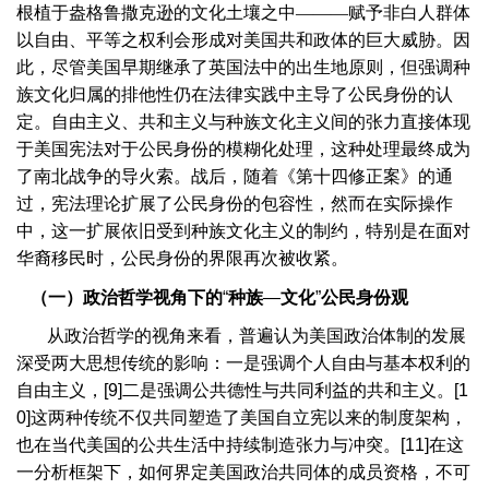
根植于盎格鲁撒克逊的文化土壤之中———赋予非白人群体
以自由、平等之权利会形成对美国共和政体的巨大威胁。因
此，尽管美国早期继承了英国法中的出生地原则，但强调种
族文化归属的排他性仍在法律实践中主导了公民身份的认
定。自由主义、共和主义与种族文化主义间的张力直接体现
于美国宪法对于公民身份的模糊化处理，这种处理最终成为
了南北战争的导火索。战后，随着《第十四修正案》的通
过，宪法理论扩展了公民身份的包容性，然而在实际操作
中，这一扩展依旧受到种族文化主义的制约，特别是在面对
华裔移民时，公民身份的界限再次被收紧。
（一）政治哲学视角下的
“
种族
—
文化
”
公民身份观
从政治哲学的视角来看，普遍认为美国政治体制的发展
深受两大思想传统的影响：一是强调个人自由与基本权利的
自由主义，
[9]
二是强调公共德性与共同利益的共和主义。
[1
0]
这两种传统不仅共同塑造了美国自立宪以来的制度架构，
也在当代美国的公共生活中持续制造张力与冲突。
[11]
在这
一分析框架下，如何界定美国政治共同体的成员资格，不可