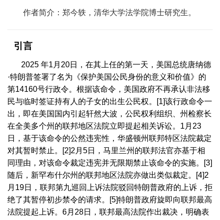
作者简介：郑今轶，清华大学法学院博士研究生。
引言
2025
年
1
月
20
日，在其上任的第一天，美国总统唐纳德
·
特朗普签署了名为《保护美国公民身份的意义和价值》的
第
14160
号行政令。根据该命令，美国政府不再承认非法移
民与临时签证持有人的子女的出生公民权。
[1]
该行政命令一
出，即在美国国内引起轩然大波，公民权利组织、州检察长
在全美多个州的联邦地区法院立即提起相关诉讼。
1
月
23
日，基于该命令的公然违宪性，华盛顿州联邦特区法院裁定
对其暂时禁止。
[2]2
月
5
日，马里兰州的联邦法官亦基于相
同理由，对该命令裁定违宪并无限期禁止该命令的实施。
[3]
随后，新罕布什尔州的联邦地区法院亦做出类似裁定。
[4]2
月
19
日，联邦第九巡回上诉法院驳回特朗普政府的上诉，拒
绝了其暂停初步禁令的请求。
[5]
特朗普政府旋即向联邦最高
法院提起上诉。
6
月
28
日，联邦最高法院作出裁决，明确表