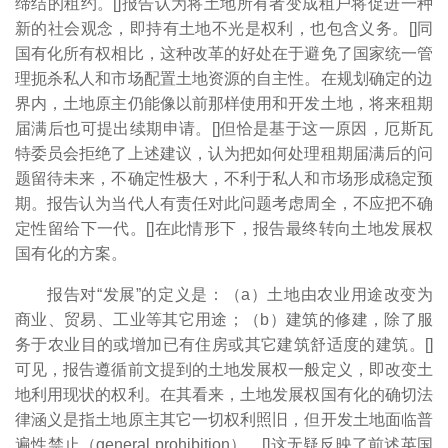
缔结的租约。[
]报告认为将土地所有者变成租户将促进一种
新的社会观念，即持有土地不光是权利，也包含义务。[
]同
国有化所有权相比，这种改革的好处在于避免了国家统一管
理扼杀私人和市场配置土地资源的自主性。在规划确定的边
界内，土地原主仍能像以前那样使用和开发土地，将来租期
届满后也可提出续期申请。[
]但恰是基于这一原因，厄斯瓦
特委员会拒绝了上述建议，认为把如何处理租期届满后的问
题留待未来，不确定性极大，不利于私人和市场形成稳定预
期。报告认为当代人有责任对此问题考虑周全，不应把不确
定性留给下一代。[
]在此情形下，报告最终转向土地发展权
国有化的方案。
报告对“发展”的定义是：（a）土地由农业用途改变为
商业、贸易、工业等其它用途；（b）建筑的修建，除了服
务于农业目的或增加已有住房或其它建筑舒适度的建筑。[
]
可见，报告遵循前文提到的土地发展权一般定义，即改变土
地利用现状的权利。在其看来，土地发展权国有化的确切法
律涵义是指土地原主其它一切权利照旧，但开发土地面临普
遍性禁止（general prohibition）。[
]这无疑反映了前述英国