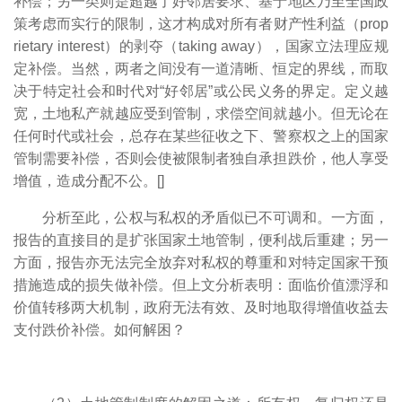
补偿；另一类则是超越了好邻居要求、基于地区乃至全国政
策考虑而实行的限制，这才构成对所有者财产性利益（prop
rietary interest）的剥夺（taking away），国家立法理应规
定补偿。当然，两者之间没有一道清晰、恒定的界线，而取
决于特定社会和时代对“好邻居”或公民义务的界定。定义越
宽，土地私产就越应受到管制，求偿空间就越小。但无论在
任何时代或社会，总存在某些征收之下、警察权之上的国家
管制需要补偿，否则会使被限制者独自承担跌价，他人享受
增值，造成分配不公。[
]
分析至此，公权与私权的矛盾似已不可调和。一方面，
报告的直接目的是扩张国家土地管制，便利战后重建；另一
方面，报告亦无法完全放弃对私权的尊重和对特定国家干预
措施造成的损失做补偿。但上文分析表明：面临价值漂浮和
价值转移两大机制，政府无法有效、及时地取得增值收益去
支付跌价补偿。如何解困？