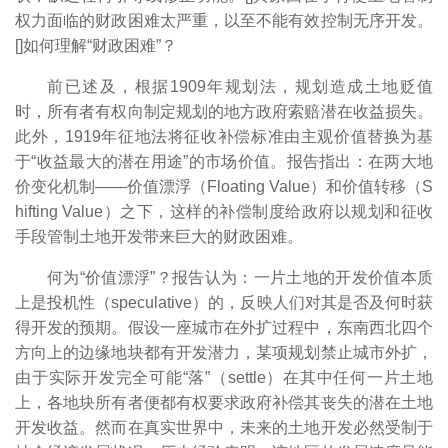
权力面临的财政困难太严重，以至不能有效控制无序开发。
[
]如何理解“财政困难”？
前已述及，根据1909年规划法，规划造成土地贬值
时，所有者有权向制定规划的地方政府索赔潜在收益损失。
此外，1919年征地法将征收补偿标准由主观价值替换为基
于“收益最大的潜在用途”的市场价值。报告指出：在两大地
价变化机制――价值漂浮（Floating Value）和价值转移（S
hifting Value）之下，这样的补偿制度给政府以规划和征收
手段管制土地开发带来巨大的财政困难。
何为“价值漂浮”？报告认为：一片土地的开发价值本质
上是投机性（speculative）的，反映人们对其是否及何时获
得开发的预期。假设一座城市在外扩过程中，东南西北四个
方向上的边缘地块都有开发潜力，某项规划禁止城市外扩，
由于实际开发完全可能“落”（settle）在其中任何一片土地
上，各地块所有者便都有权要求政府补偿其丧失的潜在土地
开发收益。然而在真实世界中，未来的土地开发必然受制于