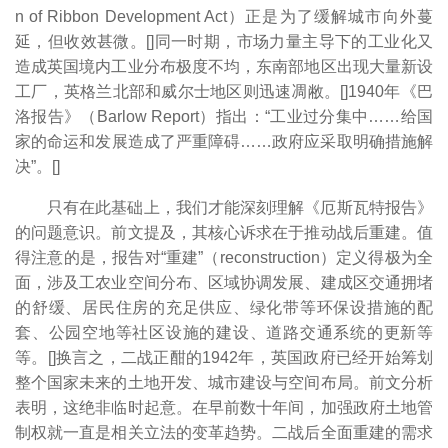
n of Ribbon Development Act）正是为了缓解城市向外蔓
延，但收效甚微。[
]同一时期，市场力量主导下的工业化又
造成英国境内工业分布极度不均，东南部地区出现大量新设
工厂，英格兰北部和威尔士地区则迅速凋敝。[
]1940年《巴
洛报告》（Barlow Report）指出：“工业过分集中……给国
家的命运和发展造成了严重障碍……政府应采取明确措施解
决”。[
]
只有在此基础上，我们才能深刻理解《厄斯瓦特报告》
的问题意识。前文提及，其核心诉求在于推动战后重建。值
得注意的是，报告对“重建”（reconstruction）定义得极为全
面，涉及工农业空间分布、区域协调发展、建成区交通拥堵
的舒缓、居民住房的充足供应、绿化带等环保设措施的配
套、公园空地等社区设施的建设、道路交通系统的更新等
等。[
]换言之，二战正酣的1942年，英国政府已经开始筹划
整个国家未来的土地开发、城市建设与空间布局。前文分析
表明，这绝非临时起意。在早前数十年间，加强政府土地管
制权就一直是相关立法的变革趋势。二战后全面重建的需求