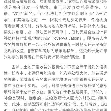
社会经济发展状况。历史经验表明，该地区的发展速度只能
满足每年开发一个地块。由于开发收益总是潜在、期
得、“漂浮”着的，当下无法判断它在特定时间会“花落谁
家”。在其落地之前，一旦限制性规划决定做出，各地块所
有者就可以同时、分散地向地方政府求偿。从弥补个人潜在
损失的角度，这一做法固然无可厚非，但其无疑会造成计算
补偿数额时出现“估值过高”（over-valuation）。即所有人声
索的补偿额加在一起，必然超过将来某一时刻实际开发所能
兑现的收益。[
]曾有学者颇为形象地指出，这类似于允许每
张彩票的持有者在开奖前要求获得全部奖金。[
]
当然，土地开发收益的投机性并不完全等于博彩的投机
性。博彩中，永远只可能有唯一的彩券获得大奖。但在遥远
的将来，某城市所有的未开发地块确有可能都被实际开发，
潜在收益全部实现。此时，对漂浮价值进行分散补偿的总额
最终将等于总开发收益。但问题在于收益是将来、或然的，
补偿是现时、确定的，这给政府带来巨大的财政压力和风
险。此外，价值漂浮机制也影响征收补偿。如前所述，191
9年《征地法》的市价补偿标准反映的是“价值最高的潜在用