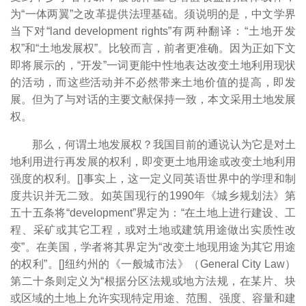
为“一体两翼”之改革提供法理基础。须说明的是，中文学界
当下对“land development rights”有两种翻译：“土地开发
权”和“土地发展权”。比较而言，前者更准确。因为正如下文
即将展示的，“开发”一词更能中性地表达改变土地利用现状
的活动，而这些活动并不必然带来土地价值的提高，即发
展。但为了与对话的主要文献保持一致，本文采用土地发展
权。
那么，何谓土地发展权？我国目前的通说认为它是对土
地利用进行再发展的权利，即变更土地用途或改变土地利用
强度的权利。[
]事实上，这一定义同英语世界中的学理和制
度共识并无二致。如英国现行的1990年《城乡规划法》第
五十五条将“development”界定为：“在土地上进行建设、工
程、采矿或其它工程，或对土地或建筑用途做出实质性改
变”。在美国，学者将其界定为“改变土地现用途为其它用途
的权利”。[
]纽约州的《一般城市法》（General City Law）
第二十条则定义为“根据分区法规或地方法规，在某片、块
或区域的土地上允许实现特定用途、范围、强度、容量和建