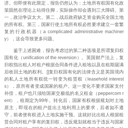
济。但即便有此限定，报告仍然认为：土地所有权国有化政
策固然在理论上站得住脚，实际操作却会遇到三大障碍。第
一，政治争议太大。第二，战后政府缺乏资金购买全国土地
的所有权。第三，国家行使土地所有权必然要求建立一套繁
复的行政机器（a complicated administrative machiner
y），这会导致更多问题。
鉴于上述困难，报告考虑过的第二种选项是所谓复归权
国有化（unification of the reversion）。英国财产法上，复
归权指出租人对租户根据合同条件进入租地以及在租期届满
后收回土地的权利。[
]复归权国有化的法律含义是英国境内
的私人土地所有权统一转变为租赁权（leasehold interest
s），原所有者变成国家的租户。这一变化不要求国家支付
补偿，租户也只须给国家交极低的名义租金（peppercorn r
ent），租期定为99年。转化后，国家有权根据规划对土地
原主，即现在的租户提出土地利用上的要求，后者如不遵
守，前者便有权进入土地实施干预。这就好比出租人根据租
赁合同对租户享有的复归权，违反规划就相当于违反与国家