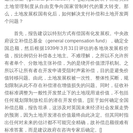
土地管理制度从自由竞争向国家管制时代的重大转变。那
么，土地发展权国有化后，如何解决支付补偿和土地开发两
个问题？
首先，报告建议以特别方式有偿国有化发展权。中央政
府设立补偿总基金（general compensation fund），确定全
国总额，然后根据1939年3月31日评估的各地块发展权价
值，按比例切分补偿各土地主。不难理解，之所以不允许所
有者单个、分散地主张补偿，为的是绕开价值漂浮机制。之
所以不让所有者在开发申请受阻时声索补偿，目的是避免价
值转移问题。由此，土地发展权被一次性、整体性买断，规
划限制从此不存在补偿潜在增值损失的问题。同时，征收补
偿标准调整为一般性开发禁止下的土地现用途价值，不包括
任何规划限制放松后的潜在开发价值。[
]至于如何确定全国
补偿总额，报告坦承，这涉及对英国未来经济社会发展走势
的预测，因为土地开发潜在价值最终由此决定。但其同时指
出任何对未来的估计都不可能完全精确，故补偿总额很难有
标准答案，而是建议政府在咨询专家后确定。[
]