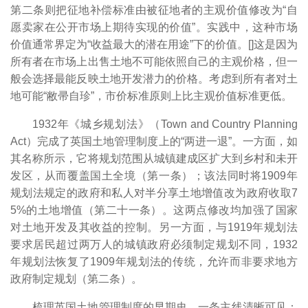
第二条则把征地补偿标准由被征地者的主观价值修改为“自
愿卖家在公开市场上期待实现的价值”。实践中，这种市场
价值通常界定为“收益最大的潜在用途”下的价值。[
]这是因为
所有者在市场上出售土地不可能依照自己的主观价格，但一
般会选择最能反映土地开发潜力的价格。考虑到所有者对土
地可能“敝帚自珍”，市价标准原则上比主观价值标准更低。
1932年《城乡规划法》（Town and Country Planning
Act）完成了英国土地管理制度上的“两进一退”。一方面，如
其名称所示，它将规划范围从城镇建成区扩大到乡村和未开
发区，从而覆盖国土全境（第一条）；该法同时将1909年
规划法规定的政府和私人对半分享土地增值改为政府收取7
5%的土地增值（第二十一条）。这两点修改均加强了国家
对土地开发及其收益的控制。另一方面，与1919年规划法
要求居民超过两万人的城镇政府必须制定规划不同，1932
年规划法恢复了1909年规划法的传统，允许而非要求地方
政府制定规划（第二条）。
梳理英国土地管理制度的早期史，一条主线清晰可见：