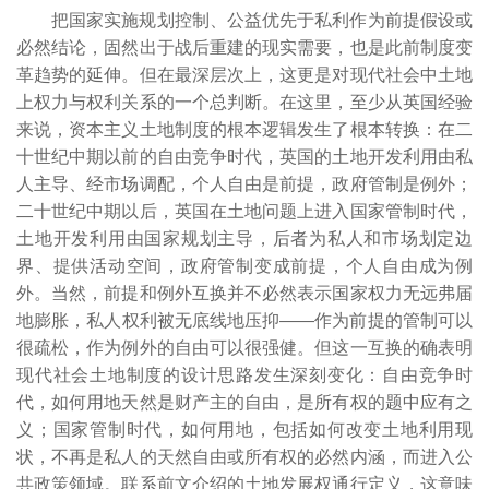
把国家实施规划控制、公益优先于私利作为前提假设或
必然结论，固然出于战后重建的现实需要，也是此前制度变
革趋势的延伸。但在最深层次上，这更是对现代社会中土地
上权力与权利关系的一个总判断。在这里，至少从英国经验
来说，资本主义土地制度的根本逻辑发生了根本转换：在二
十世纪中期以前的自由竞争时代，英国的土地开发利用由私
人主导、经市场调配，个人自由是前提，政府管制是例外；
二十世纪中期以后，英国在土地问题上进入国家管制时代，
土地开发利用由国家规划主导，后者为私人和市场划定边
界、提供活动空间，政府管制变成前提，个人自由成为例
外。当然，前提和例外互换并不必然表示国家权力无远弗届
地膨胀，私人权利被无底线地压抑――作为前提的管制可以
很疏松，作为例外的自由可以很强健。但这一互换的确表明
现代社会土地制度的设计思路发生深刻变化：自由竞争时
代，如何用地天然是财产主的自由，是所有权的题中应有之
义；国家管制时代，如何用地，包括如何改变土地利用现
状，不再是私人的天然自由或所有权的必然内涵，而进入公
共政策领域。联系前文介绍的土地发展权通行定义，这意味