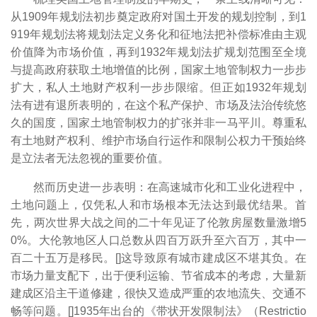
从1909年规划法初步奠定政府对国土开发的规划控制，到1
919年规划法将规划法定义务化和征地法把补偿标准由主观
价值降为市场价值，再到1932年规划法扩规划范围至全境
与提高政府获取土地增值的比例，国家土地管制权力一步步
扩大，私人土地财产权利一步步限缩。但正如1932年规划
法有进有退所表明的，在这个私产保护、市场及法治传统悠
久的国度，国家土地管制权力的扩张并非一马平川。尊重私
有土地财产权利、维护市场自行运作和限制公权力干预始终
是立法者无法忽视的重要价值。
然而历史进一步表明：在高速城市化和工业化进程中，
土地问题上，仅凭私人和市场根本无法达到最优结果。首
先，两次世界大战之间的二十年见证了伦敦房屋数量激增5
0%。大伦敦地区人口总数从四百万跃升至六百万，其中一
百二十五万是移民。[
]这导致原有城市建成区不堪其负。在
市场力量支配下，出于便利运输、节省成本的考虑，大量新
建成区沿主干道修建，很快又造成严重的农地流失、交通不
畅等问题。[
]1935年出台的《带状开发限制法》（Restrictio