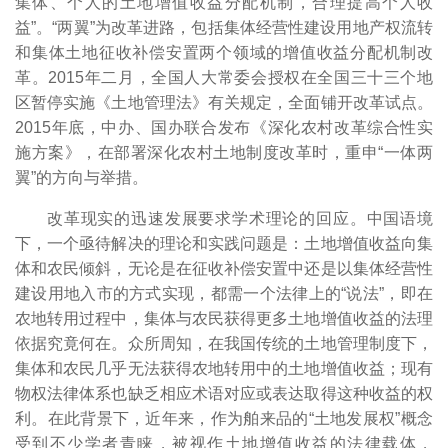
集体、个人的土地增值收益分配机制，合理提高个人收
益”。“两翼”为改革进路，包括集体经营性建设用地产权流转
和集体土地征收补偿安置两个领域的增值收益分配机制改
革。2015年二月，全国人大常委会授权在全国三十三个地
区暂停实施《土地管理法》有关规定，全面铺开改革试点。
2015年底，中办、国办联合发布《深化农村改革综合性实
施方案》，在部署深化农村土地制度改革时，重申“一体两
翼”的方向与举措。
改革现实的迅速发展要求学术理论的回应。中国语境
下，一个亟待解决的理论和实践问题是：土地增值收益向集
体和农民倾斜，无论是在征收补偿安置中还是以集体经营性
建设用地入市的方式实现，都需一个法律上的“说法”，即在
农地转用过程中，集体与农民获得更多土地增值收益的法理
依据究竟何在。众所周知，在我国传统的土地管理制度下，
集体和农民几乎无法获得农地转用中的土地增值收益；现有
物权法律体系也缺乏相应术语对应或表达取得这种收益的权
利。在此背景下，近年来，作为舶来品的“土地发展权”概念
受到不少学者青睐，被视作土地增值收益的法律载体，