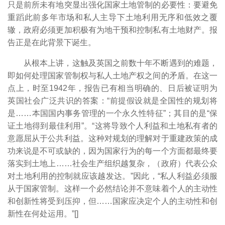
只是前所未有地突显出强化国家土地管制的必要性：要避免
重蹈此前多年市场和私人主导下土地利用无序和低效之覆
辙，政府必须更加积极有为地干预和控制私有土地财产。报
告正是在此背景下诞生。
从根本上讲，这触及英国之前数十年不断遇到的难题，
即如何处理国家管制权与私人土地产权之间的矛盾。在这一
点上，时至1942年，报告已有相当明确的、日后被证明为
英国社会广泛共识的答案：“前提假设就是全国性的规划将
是……本国国内事务管理的一个永久性特征”；其目的是“保
证土地得到最佳利用”。“这将导致个人利益和土地私有者的
意愿屈从于公共利益。这种对规划的理解对于重建政策的成
功来说是不可或缺的，因为国家行为的每一个方面都最终要
落实到土地上……社会生产组织越复杂，（政府）代表公众
对土地利用的控制就应该越发达。”因此，“私人利益必须服
从于国家管制。这样一个必然结论并不意味着个人的主动性
和创新性将受到压抑，但……国家应决定个人的主动性和创
新性在何处运用。”[
]