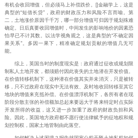
有机会收回增值，但必须马上补偿跌价。[
]金融学上，这是
典型的“短借长贷”，政府的财政压力和风险不言而喻。第
二，土地涨价原因千千万，哪一部分增值可归因于规划殊难
确定。日后真要收回增值时，中间发生的影响地价的因素恐
怕早已不计其数。以法学视角观之，这是典型的“不确定因
果关系”。多因一果下，精准确定规划贡献的增值几无可
能。
综上，英国当时的制度现实是：政府通过征收或规划限
制私人土地开发，都须赔付因此丧失的土地潜在开发价值。
在价值转移机制下，这种潜在价值其实并未消灭，只是被转
移，只不过政府在现实中无法有效、及时地收回转移至其它
地块的增值来充抵补偿。在价值漂浮机制下，各所有者在现
阶段分散主张的补偿额加总起来要远大于将来特定时点实际
开发所得的收益，这又进一步加重了政府的财政负担和风
险。因此，英国地方政府都不愿行使法律赋予的征地权和规
划控制权，国家土地管制由此落空。
如何解决上述困境？报告就国家公权干预土地私权如何