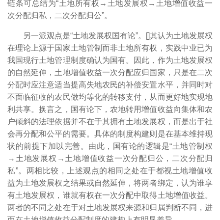
链条可总结为“土地所有权→土地发展权→土地增值收益一
次分配归私，二次分配归公”。
另一派观点是“土地发展权国有论”。[
]其认为土地发展权
在理论上源于国家土地管制而非土地所有权，实践中业已为
我国现行土地管理制度确认为国有。因此，作为土地发展权
的自然延伸，土地增值收益一次分配应归国家，只是在二次
分配时应注意适当提高失地农民的补偿安置水平，并同时对
不面临征收的农民做均等化的转移支付，从而更好地实现地
利共享。换言之，国有论下，农地转用增值收益向集体和农
户倾斜的法理依据并不在于其拥有土地发展权，而是出于社
会再分配和公平的需要。具体的制度构建则是在基本维持现
状的前提下加以完善。由此，国有论的逻辑是“土地管制权
→土地发展权→土地增值收益一次分配归公，二次分配归
私”。两相比较，上述观点的相同之处在于都视土地增值收
益为土地发展权之结果或自然延伸，将两者绑定，认为谁享
有土地发展权，谁就有权在一次分配中取得土地增值收益。
两者的不同之处在于对土地发展权来源和归属判断不同，进
而在土地增值收益分配制度的建构上有明显差异。