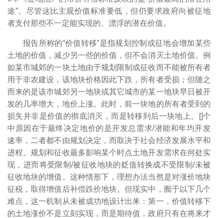
途”。尽管这比主观价值标准要低，但仍要求政府向被征地
者支付那些不一定能实现的、漂浮的潜在价值。
报告所称的“价值转移”是指规划控制或征地会增加某些
土地的价值，减少另一些的价值，但不会消灭土地价值。例
如某市城郊的一块土地由于规划限制或征收而不能被所有者
用于非农建设，该地块价格因此下跌，所有者受损；但随之
而来的是该市城郊另一地块或其它城市的某一地块早日被开
发的几率增大，地价上涨。此时，前一块地的所有者受到的
损失并非是价值的彻底消灭，而是转移到后一块地上。[
]个
中原因在于最终决定地价的是开发总需求/潜能和年均开发
速率，二者都不由规划决定，而取决于社会经济发展水平和
进程。规划和征收最多影响某个时点土地开发需求在何处实
现，进而将受限制/被征收地块的贬值转换成不受限制/未被
征收地块的增值。这种情形下，理想办法当然是对涨价地块
征税，取得增值后补偿跌价地块。但现实中，囿于以下几个
难点，这一机制从未被成功地设计出来：第一，价值转移下
的土地涨价不是立刻实现，而是期待值，政府只有在将来才