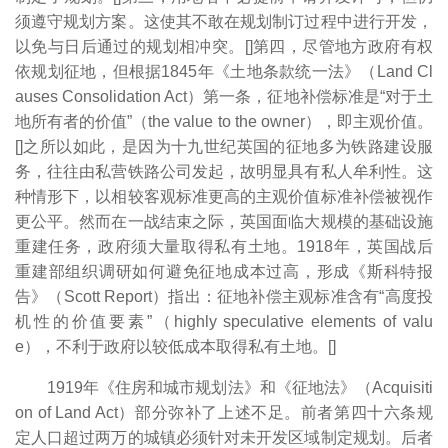
须遵守规划方案。这使其不敢在规划制订过程中进行开发，
以免与日后通过的规划相冲突。[
]第四，尽管地方政府有权
依规划征地，但根据1845年《土地条款统一法》（Land Cl
auses Consolidation Act）第一条，征地补偿标准是“对于土
地所有者的价值”（the value to the owner），即主观价值。
[
]之所以如此，是因为十九世纪英国的征地多为铁路建设服
务，往往由私营铁路公司发起，故明显具有私人牟利性。这
种情形下，以相较客观标准更高的主观价值标准补偿被视作
更公平。然而在一战结束之际，英国面临大规模的基础设施
重建任务，政府须大量取得私有土地。1918年，英国战后
重建部组织调研如何避免征地成本过高，形成《斯科特报
告》（Scott Report）指出：征地补偿主观标准含有“高度投
机性的价值要素”（highly speculative elements of valu
e），不利于政府以较低成本取得私有土地。[
]
1919年《住房和城市规划法》和《征地法》（Acquisiti
on of Land Act）部分弥补了上述不足。前者第四十六条规
定人口超过两万的城镇必须针对未开发区域制定规划。后者