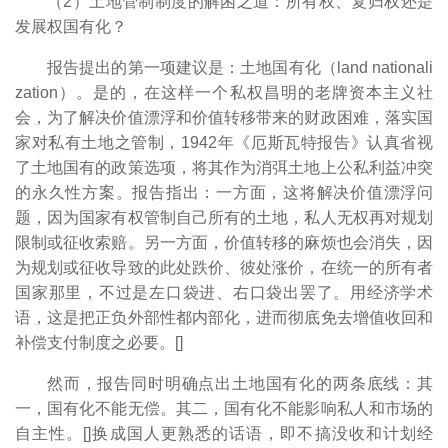
（2）土地管制制度的解困之道：所有权、复归权还是
发展权国有化？
报告提出的第一项建议是：土地国有化（land nationali
zation）。是的，在这样一个私权昌明的老牌资本主义社
会，为了解决价值漂浮和价值转移带来的财政困难，落实国
家对私有土地之管制，1942年《厄斯瓦特报告》认真省视
了土地国有的政策选项，将其作为消弭土地上公私利益冲突
的永久性方案。报告指出：一方面，这将解决价值漂浮问
题，因为国家有权管制自己所有的土地，私人无权再对规划
限制或征收索赔。另一方面，价值转移的麻烦也会消失，因
为规划或征收导致的此处跌价、彼处涨价，在统一的所有者
国家那里，不过是左口袋进、右口袋出罢了。用经济学术
语，这是把正负外部性都内部化，进而彻底免去增值收回和
补偿支付制度之必要。[
]
然而，报告同时明确点出土地国有化的两条底线：其
一，国有化不能无偿。其二，国有化不能影响私人和市场的
自主性。[
]换成国人更熟悉的话语，即不搞没收和计划经