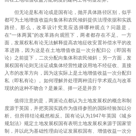
但无论是私有论或是国有论，抛开具体路径区别，似乎
都可为土地增值收益向集体和农民倾斜提供法理依据和实践
路径。那么，改革设计究竟应选择哪种观点？问题是，
在“一体两翼”的改革路向观照下，两者都存在不足。一方
面，发展权私有论无法解释提高农地征收安置补偿水平的改
革进路，因为这是在土地增值收益一次分配归公（即国有
论）之前提下，二次分配向集体和农民倾斜；另一方面，发
展权国有论则无法证成集体经营性建设用地不经征收、直接
入市的改革方向，因为这实际上是土地增值收益一次分配归
私（即私有论）。如何理解并处理两种流行学术观点与改革
现状的这种不吻合？是兼采、择一还是并弃？
值得注意的是，两派论点都认为土地发展权的概念和制
度源于英国，并把英国实践作为值得参照的国际经验加以分
析。但所得结论截然相反。国有论认为1947年英国《城乡
规划法》规定土地发展权国有表明土地发展权来源于国家管
制，并以此为基础性理由论证发展权国有、增值收益一次分