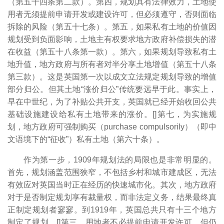
（第五十四条第二款）。第四，规划具有法律效力，土地使
用者无须提前申请开发或建设许可，但必须遵守，否则面临
拆除的风险（第五十七条）。第五，如果私有土地的价值因
规划受到负面影响，土地主有权要求地方政府补偿损失的潜
在收益（第五十八条第一款）。第六，如果规划导致私有土
地升值，地方政府与所有者对半分享土地增值（第五十八条
第三款）。这是英国第一次以成文立法规定规划导致的增值
部分归公。但其土地“涨价归公”传统要远早于此。事实上，
早在中世纪，为了补贴公共开支，英国就已经开始收回公共
基础设施建设给私有土地带来的涨价。[
]第七，为实施规
划，地方政府可强制购买（purchase compulsorily）（即中
文语境下的“征收”）私有土地（第六十条）。
作为第一步，1909年规划法的局限也是非常明显的。
首先，规划涵盖范围狭窄，不包括乡村和城市建成区，无法
有效应对英国当时正在经历的快速城市化。其次，地方政府
对于是否制定规划享有裁量权，而非法定义务，结果最终真
正制定规划者寥寥。到1919年，英国总共只有十三个地方
制定了规划。[
]第三，用地者不必提前申请开发许可，但仍