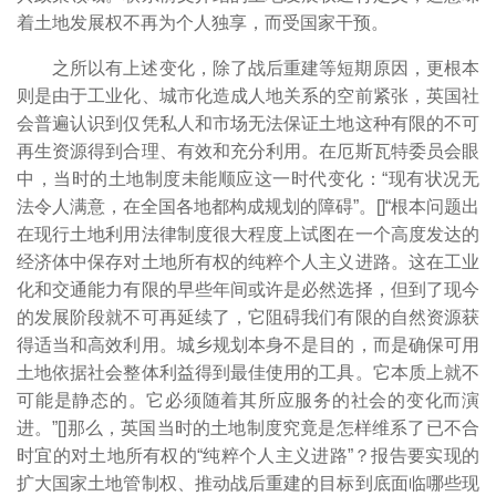
着土地发展权不再为个人独享，而受国家干预。
之所以有上述变化，除了战后重建等短期原因，更根本
则是由于工业化、城市化造成人地关系的空前紧张，英国社
会普遍认识到仅凭私人和市场无法保证土地这种有限的不可
再生资源得到合理、有效和充分利用。在厄斯瓦特委员会眼
中，当时的土地制度未能顺应这一时代变化：“现有状况无
法令人满意，在全国各地都构成规划的障碍”。[
]“根本问题出
在现行土地利用法律制度很大程度上试图在一个高度发达的
经济体中保存对土地所有权的纯粹个人主义进路。这在工业
化和交通能力有限的早些年间或许是必然选择，但到了现今
的发展阶段就不可再延续了，它阻碍我们有限的自然资源获
得适当和高效利用。城乡规划本身不是目的，而是确保可用
土地依据社会整体利益得到最佳使用的工具。它本质上就不
可能是静态的。它必须随着其所应服务的社会的变化而演
进。”[
]那么，英国当时的土地制度究竟是怎样维系了已不合
时宜的对土地所有权的“纯粹个人主义进路”？报告要实现的
扩大国家土地管制权、推动战后重建的目标到底面临哪些现