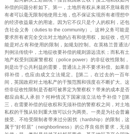
补偿的问题分析如下。第一，土地所有权从来就不意味着所
有者可以毫无限制地使用土地，也不保证实现所有者理想中
的经济收益最大的用途。因为它不仅只是个人的权利，还包
含社会义务（duties to the community）。这种义务可能是
要求所有者完全交出对土地的占有和使用权，如征收，也可
能是对占有和使用的限制，如规划控制。在英格兰普通法/
判例法传统中，土地征收要补偿的规则源远流长；而私有土
地产权受到国家警察权（police power）的非征收性限制，
则是出于公共利益的需要，普通法上并不要求补偿。如果非
得补偿，也应由成文立法规定。[
]第二，在过去的一百年
间，英国政府对土地私产的干预范围和强度在不断扩大。这
些非征收性限制是否都可被界定为警察权？带来的成本是否
都应由私人承担？何种情况下国家须立法给予补偿？[
]第
三，在需要补偿的征收权和无须补偿的警察权之间，对土地
私权的干预从轻到重大致可以分为两类。一类是为社会普遍
接受、不给受限制者带来过分困扰（hardship）的限制，这
属于“好邻居”（neighborliness）的公序良俗所要求，无须