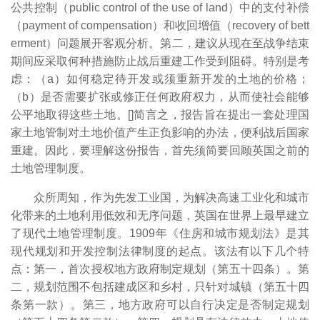
公共控制（public control of the use of land）中的支付补偿
（payment of compensation）和收回增值（recovery of bett
erment）问题展开客观分析。第二，建议从现在至战争结束
期间应采取何种措施防止战后重建工作受到阻碍。特别是考
虑：（a）如何稳定待开发或须重新开发的土地的价格；
（b）是否需要扩张或修正任何政府权力，从而使社会能够
公平地取得这些土地。[
]简言之，报告旨在提出一套处理国
家土地管制对土地价值产生正负影响的办法，便利战后国家
重建。因此，要理解这份报告，首先须简要回顾英国之前的
土地管理制度。
众所周知，作为先发工业国，为解决高速工业化和城市
化带来的土地利用低效和无序问题，英国在世界上最早建立
了现代土地管理制度。1909年《住房和城市规划法》是其
现代规划和开发控制法律制度的起点。该法有以下几个特
点：第一，首次授权地方政府制定规划（第五十四条）。第
二，规划范围不包括建成区和乡村，只针对城镇（第五十四
条第一款）。第三，地方政府可以自行决定是否制定规划