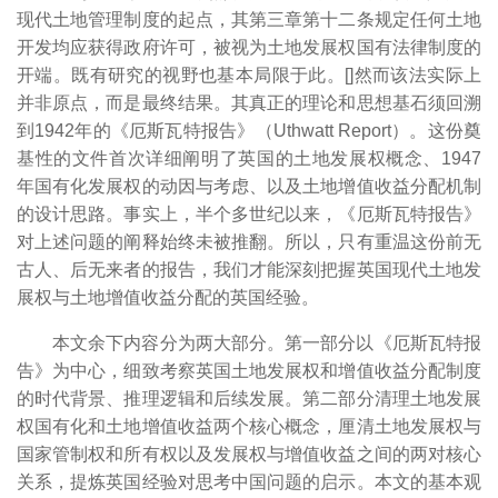
现代土地管理制度的起点，其第三章第十二条规定任何土地
开发均应获得政府许可，被视为土地发展权国有法律制度的
开端。既有研究的视野也基本局限于此。[
]然而该法实际上
并非原点，而是最终结果。其真正的理论和思想基石须回溯
到1942年的《厄斯瓦特报告》（Uthwatt Report）。这份奠
基性的文件首次详细阐明了英国的土地发展权概念、1947
年国有化发展权的动因与考虑、以及土地增值收益分配机制
的设计思路。事实上，半个多世纪以来，《厄斯瓦特报告》
对上述问题的阐释始终未被推翻。所以，只有重温这份前无
古人、后无来者的报告，我们才能深刻把握英国现代土地发
展权与土地增值收益分配的英国经验。
本文余下内容分为两大部分。第一部分以《厄斯瓦特报
告》为中心，细致考察英国土地发展权和增值收益分配制度
的时代背景、推理逻辑和后续发展。第二部分清理土地发展
权国有化和土地增值收益两个核心概念，厘清土地发展权与
国家管制权和所有权以及发展权与增值收益之间的两对核心
关系，提炼英国经验对思考中国问题的启示。本文的基本观