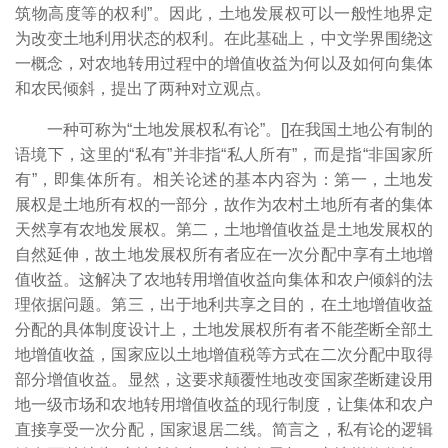
筑物高度等的权利”。因此，土地发展权可以一般性地界定
为改变土地利用状态的权利。在此基础上，中文学界围绕这
一概念，对农地转用过程中的增值收益为何以及如何向集体
和农民倾斜，提出了两种对立观点。
一种可称为“土地发展权私有论”。[
]在我国土地公有制的
语境下，这里的“私有”并非指“私人所有”，而是指“非国家所
有”，即集体所有。相关论述的基本内容为：第一，土地发
展权是土地所有权的一部分，故作为农村土地所有者的集体
天然享有农地发展权。第二，土地增值收益是土地发展权的
自然延伸，故土地发展权所有者应在一次分配中享有土地增
值收益。这解决了农地转用增值收益向集体和农户倾斜的法
理依据问题。第三，出于地利共享之目的，在土地增值收益
分配的具体制度设计上，土地发展权所有者不能垄断全部土
地增值收益，国家应以土地增值税等方式在二次分配中取得
部分增值收益。显然，这要求颠覆性地改变国家垄断建设用
地一级市场和农地转用增值收益的现行制度，让集体和农户
直接享受一次分配，国家退居二线。简言之，私有论的逻辑