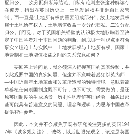
配归公、二次分配归私等结论。[
]私有论则主张这种解读存
在偏差，指出在英国历史上，土地发展权并非源自国家管
制，而一直是“土地所有权的重要组成部分”，故土地发展权
属于土地所有权人，土地增值收益一次分配归私、二次分配
归公。[
]可见，对于英国相关经验的认识极大地影响甚至决
定了中国学者对于本国问题的判断。到底哪一种观点更符合
事实？理论上与实践中，土地发展权与土地所有权、国家土
地管制和土地增值收益之间的关系究竟如何？
要回答上述问题，就必须深入把握英国的真实经验，并
以此观照中国的真实问题。但这并不意味着必须以英为师―
―中国近百年土地革命和改革所造就的独特情境，意味着简
单移植任何别国制度既不可行，也不可欲。需要做的，是还
原英国制度的生成场景，历史性地理解英国经验，抽象出那
些可能具有普遍意义的问题、理念和逻辑，为思考中国改革
提供智识参考。
因此，本文并不会聚焦于既有研究关注更多的英国194
7年《城乡规划法》。诚然，以后世眼光观之，该法是英国