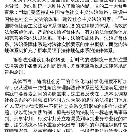
大背景，为法制统一原则注入了新的内涵。党的二十大鲜明
宣示：“我们要坚持走中国特色社会主义法治道路，建设中
[18]
国特色社会主义法治体系、建设社会主义法治国家。”
中
国特色社会主义法治体系包括完备的法律规范体系、高效的
法治实施体系、严密的法治监督体系、有力的法治保障体系
和完善的党内法规体系。其中，法治实施体系、法治监督体
系、法治保障体系是对法律实践要素的集中概括，而党内法
规体系则扩充了原本局限于法律规范体系的法律体系。
随着法治建设目标的转变，新时代的法制统一更加注重
法律实践中各要素之间的协调，并要求重新反思法律体系的
建构原则。
具体而言，随着社会分工的专业化与科学化程度不断加
深，仅从逻辑一致性角度来理解法律体系已经无法满足法律
实践中各要素之间的协调需求，这主要反映在，原本以调整
社会关系的不同领域和不同方法为依据建立的法律部门体系
难以应对法律实践中不同社会关系交织形成的多样法律问
题。仅以司法实践为例，原先被视为法制统一标志的民事审
判、刑事审判、行政审判分立格局受到审判业务专业化的冲
击，法院系统不得不重新分化出专门类型的审判组织集中管
辖特定案件，家事审判法庭（院）、环境资源法庭等专业化