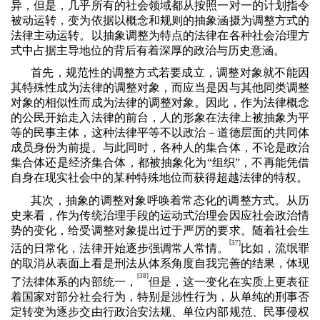
异，但是，几乎所有的社会领域都从按照一对一的计划指令
被动运转，变为依据以概念和规则的抽象涵摄为调整方式的
法律主动运转。以抽象调整为特点的法律在各种社会治理方
式中占据主导地位的背后有着深厚的政治与历史意涵。
首先，规范性的调整方式若要成立，调整对象就不能因
其特殊性成为法律的调整对象，而应当是因与其他同类调整
对象的相似性而成为法律的调整对象。因此，作为法律概念
的公民开始走入法律的前台，人的形象在法律上被抽象为平
等的民事主体，这种法律平等不以政治－道德层面的共同体
成员身份为前提。与此同时，各种人的集合体，不论是政治
集合体还是经济集合体，都被抽象化为“组织”，不再能凭借
自身在现实社会中的某种特殊地位而获得超越法律的特权。
其次，抽象的调整对象呼唤着常态化的调整方式。从历
史来看，作为传统治理手段的运动式治理会因应社会政治情
势的变化，给受调整对象提出过于严厉的要求。随着社会生
[
37]
活的日常化，法律开始逐步强调常人常情。
比如，流氓罪
的取消从表面上看是刑法从体系角度自我完善的结果，体现
[
38]
了法律体系的内部统一，
但是，这一变化在实质上更表征
着国家对部分社会行为，特别是涉性行为，从单纯的刑事否
定转变为逐步交由行政治安法规、单位内部规范、民事侵权