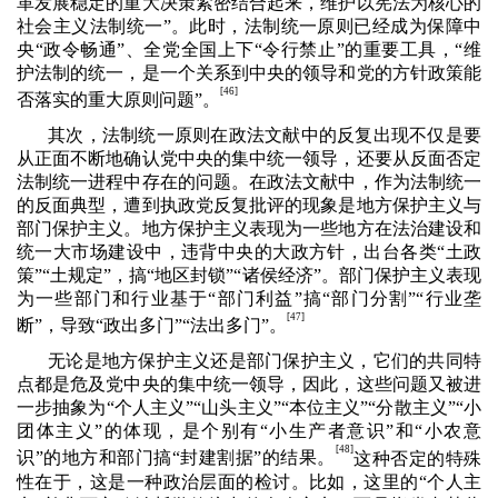
革发展稳定的重大决策紧密结合起来，维护以宪法为核心的
社会主义法制统一”。此时，法制统一原则已经成为保障中
央“政令畅通”、全党全国上下“令行禁止”的重要工具，“维
护法制的统一，是一个关系到中央的领导和党的方针政策能
[46]
否落实的重大原则问题”。
其次，法制统一原则在政法文献中的反复出现不仅是要
从正面不断地确认党中央的集中统一领导，还要从反面否定
法制统一进程中存在的问题。在政法文献中，作为法制统一
的反面典型，遭到执政党反复批评的现象是地方保护主义与
部门保护主义。地方保护主义表现为一些地方在法治建设和
统一大市场建设中，违背中央的大政方针，出台各类“土政
策”“土规定”，搞“地区封锁”“诸侯经济”。部门保护主义表现
为一些部门和行业基于“部门利益”搞“部门分割”“行业垄
[47]
断”，导致“政出多门”“法出多门”。
无论是地方保护主义还是部门保护主义，它们的共同特
点都是危及党中央的集中统一领导，因此，这些问题又被进
一步抽象为“个人主义”“山头主义”“本位主义”“分散主义”“小
团体主义”的体现，是个别有“小生产者意识”和“小农意
[48]
识”的地方和部门搞“封建割据”的结果。
这种否定的特殊
性在于，这是一种政治层面的检讨。比如，这里的“个人主