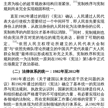
[
11]
主席为核心的超常规政体结构日渐紧张。
宪制秩序与宪制
规则尚未完全实现稳固和统一。
直至
1982
年通过的现行《宪法》确认，人民通过人民代
表大会行使权力需要经过一个中间环节，即人民首先要实现
身份上的转换，从政治身份的人民转化为法律身份的公民，
[12]
宪制秩序的内部划分才基本得以消除。
同时，宪制规则也
经由宪法序言对党的地位的规范化表达，获得了可期的稳
[
]
13
定。
“依照人民主权理论所建立的人民代表大会制
度”与“依照先锋队理论所建立的中国共产党代表最广大人民
群众制度”最终得以形成相互补充之关系。宪制秩序和宪法
规则的统一为法制统一原则在
1982
年《宪法》第
5
条中正式
出场奠定了政治基础。
（二）法律体系的统一：
1982
年至
2012
年
1981
年通过的《关于建国以来党的若干历史问题的决
议》和
1982
年通过的现行《宪法》确立了基本统一的宪法秩
序与宪法规则。执政党认识到，国家的宪法和法律是任何人
和组织都必须严格遵守的不可侵犯的力量，有必要实现社会
各领域的法制化，而在党和国家工作重心转移的背景下，法
制统一首先体现为经济法制领域的先行体系化。从
1982
年彭