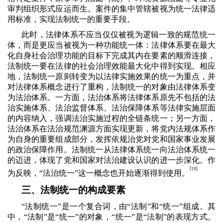
审判组织形式应运而生。案件的集中管辖被视为统一法律适
用标准，实现法制统一的重要手段。
此时，法律体系不应当仅仅被视为逻辑一致的规范统一
体，而是更应当被视为一种功能统一体：法律体系要在最大
化自身社会治理功能的目标下完成其内在要素的顺滑连接，
法制统一要在法律的社会治理效能最大化中得到实现。相应
地，法制统一原则转变为以法律实施效果的统一为重点，并
对法律体系概念进行了重构，法制统一的对象由法律体系变
为法治体系。一方面，法治体系将法律体系原先不包括的法
治实施体系、法治监督体系、法治保障体系等法律实施层面
的内容纳入，强调法治实施过程的全链条统一；另一方面，
法治体系在法治规范渊源方面实现更新，将党内法规体系作
为自身的重要组成部分，发挥依规治党对党和国家事业发展
的政治保障作用。法制统一从法律体系统一向法治体系统一
的迈进，体现了党和国家对法治建设认识的进一步深化。作
[
19]
为反映，“法治统一”这一概念也开始逐渐得到使用。
三、法制统一的构成要素
“法制统一”是一个复合词，由“法制”和“统一”组成。其
中，“法制”是“统一”的对象，“统一”是“法制”的表现方式。