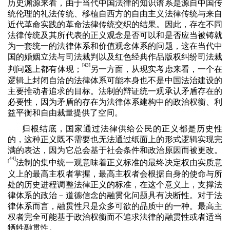
历史渊源来看，由于当代中国法律的知识谱系是源自中国传
统伦理的礼法传统、移植自西方的自由主义法律传统与来自
近代革命实践的革命法律传统交织的结果。因此，存在不同
法律传统及其所代表的正义观念是否可以和是否应当被铸就
为一套统一的法律体系和价值观念体系的问题，这在当代中
国的婚姻立法与司法裁判以及红色经典作品版权纠纷司法裁
[43]
判问题上都有体现；
另一方面，从现实考虑来看，一个在
逻辑上封闭自洽的法律体系可能本身也不是中国法治建设的
主要推动者追求的目标。法制的辩证统一观承认矛盾存在的
必要性，因为矛盾的存在为法律体系建构中的政治权衡、利
益平衡和自由裁量提供了空间。
归根结底，国家通过法律供给公民的正义都是历史性
的，这种正义既不需要也无法通过纸面上的形式逻辑实现完
满的表达，因为它总会基于社会条件和政治原因而被更改。
44]
[
法制的集中统一观意味着正义标准的最终决定权由实质意
义上的最高主权者掌握，最高主权者会根据自身的使命与所
处的历史进程调整法律正义的标准，在这个意义上，支撑法
律体系的政治－道德信念的融贯化问题具有决断性。对于法
律体系而言，融贯性只是众多可欲的品质中的一种。最高主
权者完全可能基于政治权衡而不追求法律的融贯性或者适当
牺牲融贯性。