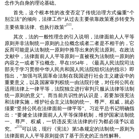
念作为自身的理论基础。
首先，这个根本性的改变否定了传统治理方式偏重“个
别立法”的倾向，法律工作“从过去主要依靠政策逐步转变为
]
[52
主要依靠法律、也执行政策”
。
其次，法的一般性理念的引入说明，法律面前人人平等
原则并非法制统一原则的上位概念或者二者是不相干的，它
反而可能是从法制统一原则中推导出来的宪法原则。在政法
文献中，法律面前人人平等原则一直被视为法制统一原则的
内容之一或者下位概念。早在
1954
年，《最高人民法院司法
部关于学习贯彻中华人民共和国人民法院组织法的指示》即
指出，“加强与巩固革命法制在我国进行社会主义建设中的
重要意义，以及国家审判权统一由法院行使，对任何公民在
适用法律上一律平等，法院独立进行审判只服从法律等法制
统一原则的意义”。而当前共识性的认识是，若要加强宪法
和法律实施，维护社会主义法制的统一、尊严、权威，就必
须要“坚持公民在法律面前一律平等”。习近平总书记明确指
出：“要健全法律面前人人平等保障机制，维护国家法制统
一、尊严、权威，一切违反宪法法律的行为都必须予以追
[53]
究。”
可以说，现行《宪法》第
5
条规定的法制统一原则为
法律面前人人平等原则提供了基于历史的正当性解释。