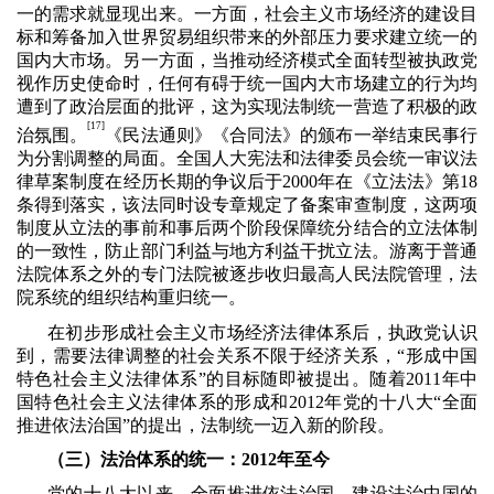
一的需求就显现出来。一方面，社会主义市场经济的建设目
标和筹备加入世界贸易组织带来的外部压力要求建立统一的
国内大市场。另一方面，当推动经济模式全面转型被执政党
视作历史使命时，任何有碍于统一国内大市场建立的行为均
遭到了政治层面的批评，这为实现法制统一营造了积极的政
[
17]
治氛围。
《民法通则》《合同法》的颁布一举结束民事行
为分割调整的局面。全国人大宪法和法律委员会统一审议法
律草案制度在经历长期的争议后于
2000
年在《立法法》第
18
条得到落实，该法同时设专章规定了备案审查制度，这两项
制度从立法的事前和事后两个阶段保障统分结合的立法体制
的一致性，防止部门利益与地方利益干扰立法。游离于普通
法院体系之外的专门法院被逐步收归最高人民法院管理，法
院系统的组织结构重归统一。
在初步形成社会主义市场经济法律体系后，执政党认识
到，需要法律调整的社会关系不限于经济关系，“形成中国
特色社会主义法律体系”的目标随即被提出。随着
2011
年中
国特色社会主义法律体系的形成和
2012
年党的十八大“全面
推进依法治国”的提出，法制统一迈入新的阶段。
（三）法治体系的统一：
2012
年至今
党的十八大以来，全面推进依法治国，建设法治中国的