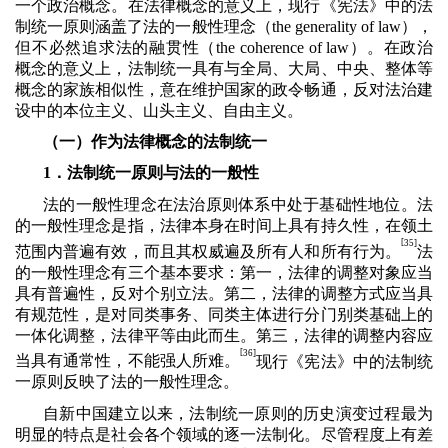
一个政治概念。在法律概念的意义上，现行《宪法》中的法
制统一原则涵盖了法的一般性理念（
the generality of law
），
但不必然追求法的融贯性（
the coherence of law
）。在政治
概念的意义上，法制统一具有与全局、大局、中央、整体等
概念的家族相似性，意在维护国家的政令畅通，反对法治建
设中的本位主义、山头主义、自由主义。
（一）作为法律概念的法制统一
1．法制统一原则与法的一般性
法的一般性理念在法治原则体系中处于基础性地位。法
的一般性理念是指，法律本身在时间上具有持久性，在领土
[
35]
范围内普遍有效，而且其权威遍及所有人和所有行为。
法
的一般性理念有三个基本要求：第一，法律的调整对象应当
具有普遍性，反对个别立法。第二，法律的调整方式应当具
有规范性，是对同类事务、同类主体进行分门别类基础上的
一体化调整，法律平等由此而生。第三，法律的调整内容应
[
36]
当具有通常性，不能强人所难。
现行《宪法》中的法制统
一原则反映了法的一般性理念。
自新中国建立以来，法制统一原则的历史演变过程最为
明显的特点是社会各个领域的逐一法制化。尽管程度上有差