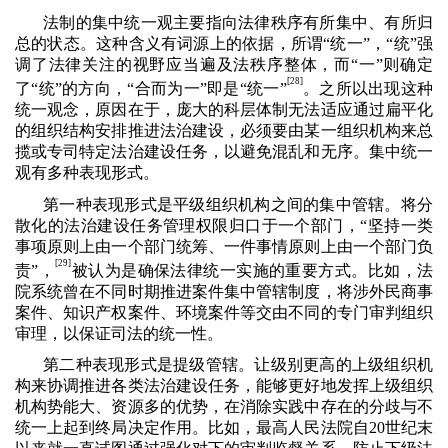
法制的集中统一观主要指向法律秩序有所集中、有所归
总的状态。这种含义有词源上的依据，所谓“统一”，“统”强
调了法律关注的视野应当遍及法秩序整体，而“一”则确定
[28]
了“统”的方向，“合而为一”即是“统一”
。之所以出现这种
统一观念，原因在于，庞大的科层体制无法适应通过扁平化
的组织结构安排推进法治建设，必须要由某一组织机构来总
揽或专司特定法治建设任务，以避免混乱和无序。集中统一
观有多种表现形式。
第一种表现形式是平级组织机构之间的集中管辖。将分
散化的法治建设任务管理权限归口于一个部门，“坚持一类
事项原则上由一个部门统筹、一件事情原则上由一个部门负
[29]
责”，
被认为是确保法律统一实施的重要方式。比如，法
院系统曾在不同时期推进案件集中管辖制度，将涉外民商事
案件、知识产权案件、环境案件等交由不同的专门审判组织
审理，以保证司法的统一性。
第二种表现形式是提级管辖。让级别更高的上级组织机
构来协调推进各类法治建设任务，能够更好地发挥上级组织
机构势能大、资源多的优势，在消除实践中存在的分歧与不
统一上起到终局决定作用。比如，最高人民法院自
20
世纪末