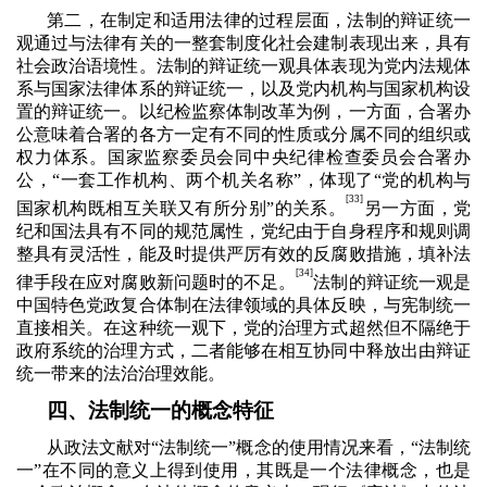
第二，在制定和适用法律的过程层面，法制的辩证统一
观通过与法律有关的一整套制度化社会建制表现出来，具有
社会政治语境性。法制的辩证统一观具体表现为党内法规体
系与国家法律体系的辩证统一，以及党内机构与国家机构设
置的辩证统一。以纪检监察体制改革为例，一方面，合署办
公意味着合署的各方一定有不同的性质或分属不同的组织或
权力体系。国家监察委员会同中央纪律检查委员会合署办
公，“一套工作机构、两个机关名称”，体现了“党的机构与
[
33]
国家机构既相互关联又有所分别”的关系。
另一方面，党
纪和国法具有不同的规范属性，党纪由于自身程序和规则调
整具有灵活性，能及时提供严厉有效的反腐败措施，填补法
[
34]
律手段在应对腐败新问题时的不足。
法制的辩证统一观是
中国特色党政复合体制在法律领域的具体反映，与宪制统一
直接相关。在这种统一观下，党的治理方式超然但不隔绝于
政府系统的治理方式，二者能够在相互协同中释放出由辩证
统一带来的法治治理效能。
四、法制统一的概念特征
从政法文献对“法制统一”概念的使用情况来看，“法制统
一”在不同的意义上得到使用，其既是一个法律概念，也是