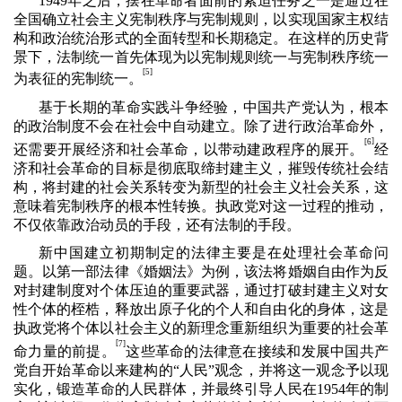
1949
年之后，摆在革命者面前的紧迫任务之一是通过在
全国确立社会主义宪制秩序与宪制规则，以实现国家主权结
构和政治统治形式的全面转型和长期稳定。在这样的历史背
景下，法制统一首先体现为以宪制规则统一与宪制秩序统一
[5]
为表征的宪制统一。
基于长期的革命实践斗争经验，中国共产党认为，根本
的政治制度不会在社会中自动建立。除了进行政治革命外，
]
[6
还需要开展经济和社会革命，以带动建政程序的展开。
经
济和社会革命的目标是彻底取缔封建主义，摧毁传统社会结
构，将封建的社会关系转变为新型的社会主义社会关系，这
意味着宪制秩序的根本性转换。执政党对这一过程的推动，
不仅依靠政治动员的手段，还有法制的手段。
新中国建立初期制定的法律主要是在处理社会革命问
题。以第一部法律《婚姻法》为例，该法将婚姻自由作为反
对封建制度对个体压迫的重要武器，通过打破封建主义对女
性个体的桎梏，释放出原子化的个人和自由化的身体，这是
执政党将个体以社会主义的新理念重新组织为重要的社会革
[
7]
命力量的前提。
这些革命的法律意在接续和发展中国共产
党自开始革命以来建构的“人民”观念，并将这一观念予以现
实化，锻造革命的人民群体，并最终引导人民在
1954
年的制