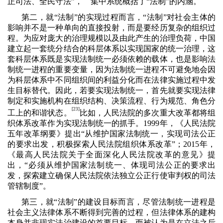
正司法、全民守法”，
集中系统概括了“法制”的内涵。
第二，就“法制”的实现过程而言，“法制”对社会主体的
影响并不是一种单向的直接投射，而是要经历复杂的组织过
程。为应对庞大的治理规模以及由此产生的治理负荷，中国
建立起一套统分结合的科层体系以实现国家的统一治理，这
套科层体系既是实现法制统一必须依赖的载体，也是影响法
制统一进程的重要变量，因为法制统一进程不可避免地会因
为科层体系中不同组织间的利益分化而在法律实施过程中发
生目标替代。因此，若要实现法制统一，首先就要实现法律
制定和实施机构在组织结构、决策流程、行为规范、角色分
[23]
工上的和谐状态。
比如，人民法院的多次重大改革都将组
织体系改革作为实现法制统一的抓手。
1999
年，《人民法院
五年改革纲要》提出“从维护国家法制统一，实现司法公正
的要求出发，积极探索人民法院组织体系改革”；
2015
年，
《最高人民法院关于全面深化人民法院改革的意见》提
出，“必须从维护国家法制统一、体现司法公正的要求出
发，探索建立确保人民法院依法独立公正行使审判权的司法
管辖制度”。
第三，就“法制”的建设目标而言，尽管法制统一进程是
社会主义法律体系不断得到完善的过程，但法律体系的建构
本身并非现实法治建设的首要目标，而被认为是在立法之后