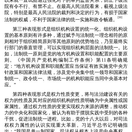
以来就一直试图通过强化对下的审判监督关系，防止下级法
院有令不行、有禁不止。在最高人民法院看来，藐视上级法
院，特别是最高人民法院的裁判和决定的行为，有损于国家
[30]
法制的权威，不利于国家法律的统一实施和政令畅通。
第三种表现形式是组织机构设置的统一化。组织机构设
置的基本原则有许多种，通过赋予与法制统一理念相符的原
则相对于组织精简原则等其他原则的优势地位，乃至最终实
行部门的垂直管理，可以实现组织机构层面的法制统一。比
如，法制统一原则是党的地方机构设置和职能配置的主要原
则。《中国共产党机构编制工作条例》第
11
条明确规
定：“地方机构设置和职能配置应当保证有效实施党中央方
针政策和国家法律法规，涉及党中央集中统一领导和国家法
制统一、政令统一、市场统一的机构职能应当同中央基本对
应。”
第四种表现形式是权力性质变更，将与法治建设有关的
权力的性质及其对应的组织机构的性质明确为中央属性或国
家属性。通过权力性质的变更实现权力来源的调整，推动权
力的中央化和国家化，被认为有助于摆脱实践中受到的各种
干扰，促进法制统一进程。比如，党的十八大以后，对司法
权权力属性的认识实现重大革新。习近平总书记明确指
出：“我国是单一制国家，司法权从根本上说是中央事权。