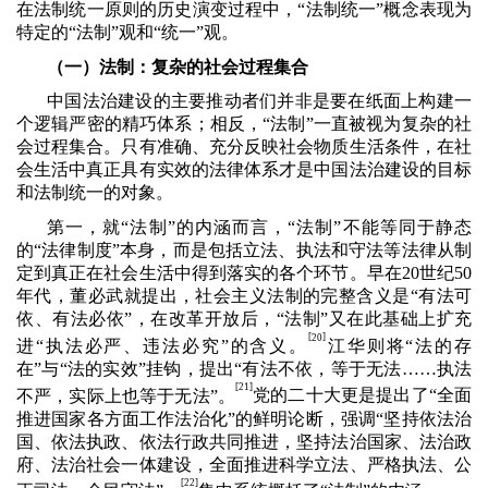
在法制统一原则的历史演变过程中，“法制统一”概念表现为
特定的“法制”观和“统一”观。
（一）法制：复杂的社会过程集合
中国法治建设的主要推动者们并非是要在纸面上构建一
个逻辑严密的精巧体系；相反，“法制”一直被视为复杂的社
会过程集合。只有准确、充分反映社会物质生活条件，在社
会生活中真正具有实效的法律体系才是中国法治建设的目标
和法制统一的对象。
第一，就“法制”的内涵而言，“法制”不能等同于静态
的“法律制度”本身，而是包括立法、执法和守法等法律从制
定到真正在社会生活中得到落实的各个环节。早在
20
世纪
50
年代，董必武就提出，社会主义法制的完整含义是“有法可
依、有法必依”，在改革开放后，“法制”又在此基础上扩充
[
]
20
进“执法必严、违法必究”的含义。
江华则将“法的存
在”与“法的实效”挂钩，提出“有法不依，等于无法……执法
[21]
不严，实际上也等于无法”。
党的二十大更是提出了“全面
推进国家各方面工作法治化”的鲜明论断，强调“坚持依法治
国、依法执政、依法行政共同推进，坚持法治国家、法治政
府、法治社会一体建设，全面推进科学立法、严格执法、公
[22]