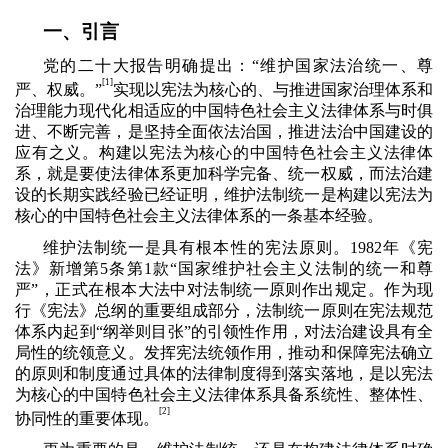
一、引言
党的二十大报告明确提出：“维护国家法治统一、尊
[1]
严、权威。”
实现以宪法为核心的、与推进国家治理体系和
治理能力现代化相适应的中国特色社会主义法律体系与时俱
进、不断完善，是坚持全面依法治国，推进法治中国建设的
应有之义。构建以宪法为核心的中国特色社会主义法律体
系，就是要使法律体系更加科学完备、统一权威，而法治建
设的长期实践经验已经证明，维护法制统一是构建以宪法为
核心的中国特色社会主义法律体系的一条基本经验。
维护法制统一是具有根本性的宪法原则。
1982
年《宪
法》新增第
5
条第
1
款“国家维护社会主义法制的统一和尊
严”，正式在根本大法中对法制统一原则作出规定。作为现
行《宪法》总纲的重要组成部分，法制统一原则在宪法规范
体系内起到“纲举则目张”的引领性作用，对法治建设具有全
局性的统领意义。发挥宪法统领作用，推动和保障宪法确立
的原则和制度通过具体的法律制度得到落实落地，是以宪法
为核心的中国特色社会主义法律体系具备系统性、整体性、
[2]
协同性的重要体现。