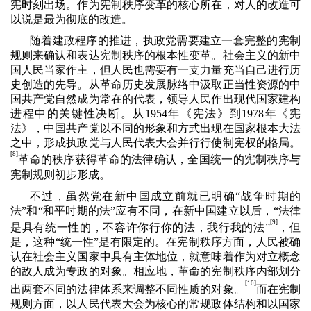
宪时刻出场。作为宪制秩序变革的核心所在，对人的改造可
以说是最为彻底的改造。
随着建政程序的推进，执政党需要建立一套完整的宪制
规则来确认和表达宪制秩序的根本性变革。社会主义的新中
国人民当家作主，但人民也需要有一支力量充当自己进行历
史创造的先导。从革命历史发展脉络中汲取正当性资源的中
国共产党自然成为常在的代表，领导人民作出现代国家建构
进程中的关键性决断。从
1954
年《宪法》到
1978
年《宪
法》，中国共产党以不同的形象和方式出现在国家根本大法
之中，形成执政党与人民代表大会并行行使制宪权的格局。
[8]
革命的秩序获得革命的法律确认，全国统一的宪制秩序与
宪制规则初步形成。
不过，虽然党在新中国成立前就已明确“战争时期的
法”和“和平时期的法”应有不同，在新中国建立以后，“法律
[9]
是具有统一性的，不容许你行你的法，我行我的法”
，但
是，这种“统一性”是有限定的。在宪制秩序方面，人民被确
认在社会主义国家中具有主体地位，就意味着作为对立概念
的敌人成为专政的对象。相应地，革命的宪制秩序内部划分
[
]
10
出两套不同的法律体系来调整不同性质的对象。
而在宪制
规则方面，以人民代表大会为核心的常规政体结构和以国家