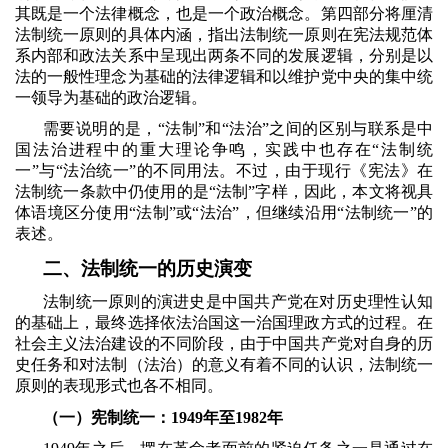
其既是一个法律概念，也是一个政治概念。第四部分将厘清
法制统一原则的具体内涵，指出法制统一原则在宪法规范体
系内部和政法关系中呈现出两条不同的发展逻辑，分别是以
法的一般性理念为基础的法律逻辑和以维护党中央的集中统
一领导为基础的政治逻辑。
需要说明的是，“法制”和“法治”之间的区别与联系是中
国法治进程中的重大理论争鸣，实践中也存在“法制统
一”与“法治统一”的不同用法。不过，由于现行《宪法》在
法制统一条款中仍使用的是“法制”字样，因此，本文将视具
体语境区分使用“法制”或“法治”，但继续沿用“法制统一”的
表述。
二、法制统一的历史演变
法制统一原则的演进史是中国共产党在对历史理性认知
的基础上，最终选择依法治国这一治国理政方式的过程。在
社会主义法治建设的不同阶段，由于中国共产党对自身的历
史任务和对法制（法治）的意义有着不同的认识，法制统一
原则的表现形式也各不相同。
（一）宪制统一：
1949
年至
1982
年