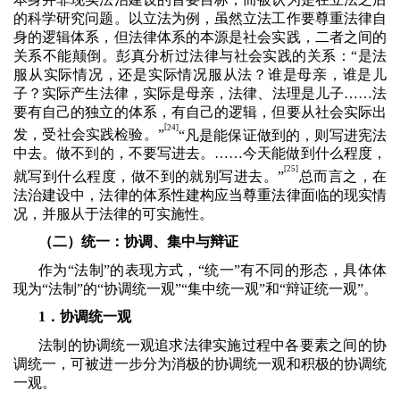
的科学研究问题。以立法为例，虽然立法工作要尊重法律自
身的逻辑体系，但法律体系的本源是社会实践，二者之间的
关系不能颠倒。彭真分析过法律与社会实践的关系：“是法
服从实际情况，还是实际情况服从法？谁是母亲，谁是儿
子？实际产生法律，实际是母亲，法律、法理是儿子……法
要有自己的独立的体系，有自己的逻辑，但要从社会实际出
[
24]
发，受社会实践检验。”
“凡是能保证做到的，则写进宪法
中去。做不到的，不要写进去。……今天能做到什么程度，
]
[25
就写到什么程度，做不到的就别写进去。”
总而言之，在
法治建设中，法律的体系性建构应当尊重法律面临的现实情
况，并服从于法律的可实施性。
（二）统一：协调、集中与辩证
作为“法制”的表现方式，“统一”有不同的形态，具体体
现为“法制”的“协调统一观”“集中统一观”和“辩证统一观”。
1．协调统一观
法制的协调统一观追求法律实施过程中各要素之间的协
调统一，可被进一步分为消极的协调统一观和积极的协调统
一观。