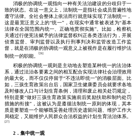
消极的协调统一观指向一种有关法治建设的分歧归于一
致的状态。在这一意义上，法制统一是指社会成员普遍性地
遵守法律。全社会整体上依法而行就意味实现了法制统一，
这是最宽泛意义上的“统一”，在现实中通常被表述为“基本
法律在全国范围内统一、正确地贯彻实施”。比如，检察机
关通过行使宪法赋予的法律监督权纠正各类违法行为，开展
侦查监督、审判监督以及执行刑事判决和监管改造工作监
督，就是在消极的协调统一观意义上被视作是在履行维护法
[
26]
制统一的职能。
积极的协调统一观则是主动地去塑造某种统一的法治体
系，通过法治各要素之间的相互配合实现法律社会治理效用
的最大化，而不仅仅停留于“不违法即统一”的消极层面。比
如，三孩生育政策出台后，国家卫生健康委员会就要求各地
及时修改人口与计划生育条例，清理和废止相关处罚规定，
特别是要“做好三孩生育政策实施前后奖励扶助和制约处罚
措施的衔接”，这被认为是遵循法制统一原则的体现，其本
质是要塑造一个能够既妥善处理历史遗留问题、维护工作大
局稳定，又能维护人民群众合法权益的计划生育法治体系。
[
27]
2．集中统一观