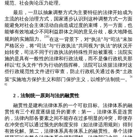
规范、社会舆论压力处理。
最后，一旦以抽象调整方式为主要特征的法律开始成为
主流的社会治理方式，国家逐步认识到这种调整方式一方面
能避免对社会主体活动自由造成过度的束缚，另一方面，也
能够有效地减少不同利益群体之间的意见分歧，极大地降低
[39]
规则的实施阻力。
在这一背景下，对“执法”与“司法”未加
严格区分，将“司法”与“行政执法”共同视为“执法”的状况开
始转变，司法不同于行政执法的特殊性开始被重视：法院实
施的是具有一般性的法律和行政法规，而不是像行政机关那
样以“红头文件”作为行动的指挥棒。法院可以依据法律对这
些行政规范性文件进行审查，防止行政机关通过各类“土政
[
4
策”实施地方保护主义和部门保护主义，以维护法制统一。
0]
2．法制统一原则与法的融贯性
融贯性是建构法律体系的一个可欲目标。法律体系的融
贯性有三个程度逐级提升的要求：第一，法律体系是连贯
的，法律内部各要素之间不能存在过多明显的冲突，即便存
在冲突也可以通过预先的制度安排（如法律适用规则）得到
有效化解。第二，法律体系具有体系上的融贯性。单个法律