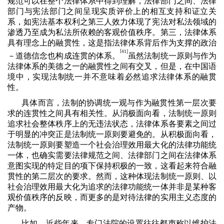
规范可以在整个法律体系中得到理解，法律部门之间、法律
部门与宪法部门之间呈现实质评价上的相互支持和证立关
系，如宪法基本权利之第三人效力体现了宪法对私法领域的
渗透乃至成为私法所依赖的客观价值秩序。第三，法律体系
具有理念上的融贯性，这是指法律体系背后作为支撑的政治
[
41]
－道德信念也构成连贯的体系。
虽然法制统一原则与作为
法律体系的美德之一的融贯性之间有交叉，但是，在中国语
境中，实现法制统一并不意味着必然追求法律体系的融贯
性。
具体而言，法制的协调统一观与作为融贯性第一层次要
求的连贯性之间具有相关性。从消极面向看，法制统一原则
追求社会整体秩序上的无违法状态，法律体系各要素之间过
于明显的冲突正是法制统一原则要避免的。从积极面向看，
法制统一原则要塑造一个社会治理效用最大化的法律功能统
一体，也确实需要法律规范之间、法律部门之间在法律体系
意图实现的特定目的项下保持积极的一致，这看起来符合融
贯性的第二层次的要求。然而，这种体现法制统一原则、以
社会治理效用最大化为追求的法律功能统一体并非是某种客
观价值秩序的反映，而更多的是对待法律的实用主义态度的
产物。
比如，近些年来，专门法院的设置往往都声称以维护法