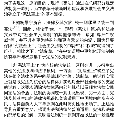
为了实现这一原初目的，现行《宪法》通过在总纲部分规定
法制统一原则，为在改革开放新时期建设和发展社会主义法
治确立了“宪法至上”的基本遵循。
正如杨景宇所言，法律及其实践“统一到哪里？统一到
[
]
51
宪法”
。因此，相较于“统一”，现行《宪法》第
5
条和法律
实践中对“社会主义法制”的其他修饰语，诸如“尊严”“权
威”等，并不具有更为特殊的和更有意义的内涵，因为只要
保障“宪法至上”，社会主义法制的“尊严”和“权威”就得到了
维护。相比之下，“法制统一”在中文语境中更能体现法制的
所有尊严与权威集中于宪法的宪制规则。
以“宪法至上”作为内核的法制统一原则会进一步衍生出
其他的宪法原则和法律原则。一方面，“宪法至上”确立了宪
法在整个法律体系中的基础规范地位，法制统一的过程实际
上就是以宪法为核心的法律体系实现对全部社会领域的支配
的过程，这要求消除法律体系内部的规范以及现实法律实践
同宪法的矛盾，法制的协调统一观由此出现。另一方面，宪
法及其派生出的法律法规得以普遍适用于中国境内的所有公
民，法律面前人人平等原则在此时历史性地出场了。上述推
导具有重要意义。强调宪法和法律的普遍适用、宪法和法律
内部矛盾的消解，意味着法制统一原则开始以法的一般性理