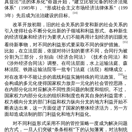
真提出“法的体系化”命题开始，“建立比较完备的经济法规
体系”（
1985
年）、“形成社会主义市场经济法律体系”（
199
[
14]
3
年）先后成为法治建设的目标。
改革开放初期，旧的社会关系的异变和新的社会关系的
引入使得社会不断分化出新的子领域和利益形式。各种新生
的经济现象和经济行为要求人们不能再用计划经济的旧眼光
]
[15
看待新事物，对不同的利益形式要采取不同的保护措施。
比如，在立法层面，依据对待计划的要求不同，合同行为被
分割为三部分，分别由《经济合同法》《技术合同法》和
《涉外经济合同法》调整。在司法层面，水上运输法庭、森
林法院、铁路运输法院等一批专门法庭（法院）相继成立，
[
16]
对在改革中不能让步的底线利益实施特殊的司法政策。
社
会构成的多元化使得国家权力放弃一元化的社会管控思路，
在内部分化出对应解决不同性质问题的制度和组织。不过，
国家权力内部分化出的组织和制度也有其自身的利益需求，
权力横向分支的部门利益和权力纵向分支的地方利益开始不
断表达出来，这一方面促进了国家的整体经济活力，另一方
面却造成法制的部门利益化和地方利益化。
对不同利益形式采用不同的管控策略一度成为解决问题
的方式，一旦人们突破“条条框框”下的认知藩篱，对法制统