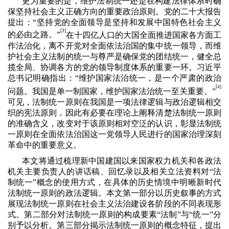
更为重要的是，维护法制统一还是在构建法律体系时确
保坚持社会主义正确方向的重要政治原则。党的二十大报告
提出：“坚持党的全面领导是坚持和发展中国特色社会主义
[3]
的必由之路。”
在十四亿人口的大国全面推进国家各方面工
作法治化，离不开党对全面依法治国的集中统一领导，而维
护社会主义法制的统一与尊严是确保党的团结统一，健全总
揽全局、协调各方的党的领导制度体系的重要一环。习近平
总书记明确指出：“维护国家法治统一，是一个严肃的政治
[
4]
问题。我国是单一制国家，维护国家法治统一至关重要。”
可见，法制统一原则在我国是一项法律逻辑与政治逻辑相交
织的宪法原则，因此有必要在理论上阐释清楚法制统一原则
的准确含义，改变对于该原则相对空泛的认识，彰显法制统
一原则在全面依法治国这一党领导人民进行的国家治理深刻
革命中的重要意义。
本文将通过梳理新中国建国以来国家权力机关和各政法
机关主要负责人的讲话稿、回忆录以及相关立法资料对“法
制统一”概念的使用方式，在具体的历史情境中明晰新时代
法制统一原则的政法逻辑。本文第一部分以历史叙事的方式
展现法制统一原则在社会主义法治建设各阶段的不同表现形
式。第二部分对法制统一原则的构成要素“法制”与“统一”分
别予以分析。第三部分揭示法制统一原则的概念特征，提出