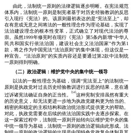
由此，法制统一原则的法律逻辑逐步明晰。在宪法规范
体系内，法制统一原则是制宪者基于对历史经验教训的反思
引入现行《宪法》的。该原则最初表达的是“宪法至上”，却
在有意或无意之间将法的一般性理念作为理论基础，实现了
法治建设理念的根本性变革，正式确立了对现代法治的尊
崇。虽然
1999
年修宪时在现行《宪法》第
5
条内新增“中华人
民共和国实行依法治国，建设社会主义法治国家”作为第
1
款，将之作为中国宪法“法治原则”的集中体现，但这仅是一
种宣告。“法治原则”的实质内容还是要通过第
2
款中法制统
一原则得到明确。
（二）政治逻辑：维护党中央的集中统一领导
以法的一般性理念为基础，强调“宪法至上”的法制统一
原则是执政党对过去历史经验教训进行反思的结果，意在通
[
]
54
过诉诸宪法确证自身的正当性。
这种宪制安排虽然有重大
的历史意义，却无法更进一步地为执政党建构更为恰当的、
精密的和稳定的主权结构和政治统治形式提供更大的帮助。
对此，执政党需要在后续的依法治国实践中去逐步探索。在
这一探索过程中，法制统一原则开始转向以维护党中央的集
中统一领导为基础，法制统一原则的政治逻辑由此形成。法
制统一原则的政治逻辑的出现是中国特色党政复合体制及其