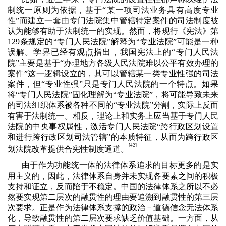
制统一原则为依据，基于“某一项司法业务具有高度专业
性”而建立一套由专门法院集中管辖特定案件的司法制度被
认为能够有助于法制统一的实现。然而，将现行《宪法》第
129
条规定的“专门人民法院”解释为“专业法院”可能是一种
误解。学界已经有观点指出，我国宪法上的“专门人民法
院”主要是基于“办理地方各级人民法院难以公平有效办理的
案件”这一逻辑设立的，其可以管辖某一类专业性强的司法
案件，但“专业性强”只是专门人民法院的一个特点。如果
将“专门人民法院”固化理解为“专业法院”，将可能导致未来
的司法组织体系被各种不同的“专业法院”分割，实际上反而
有害于法制统一。相反，理论上和实务上应当基于专门人民
法院的中央事权属性，激活专门人民法院“跨行政区划设置
和进行跨行政区划司法管辖”的本质特征，从而为跨行政区
[42]
划法院改革提供合宪性制度通道。
由于作为功能统一体的法律体系追求的目标更多的是实
用主义的，因此，法律体系自身并未实现各要素之间的积极
支持和证立，反而陷于不稳定。中国的法律体系之所以不必
然要实现第二层次的融贯性的理由要追溯到融贯性的第三层
次要求。正是作为法律体系支撑的政治－道德信念无法体系
化，导致融贯性的第二层次要求缺乏价值基础。一方面，从