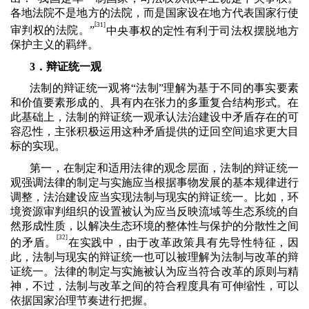
各地法院不是地方的法院，而是国家设在地方代表国家行使
[
31]
审判权的法院。”
中央事权的定性有利于司法权摆脱地方
保护主义的羁绊。
3．辩证统一观
法制的辩证统一观将“法制”理解为基于不同的事实要素
和价值要素形成的、具有内在张力的多重复合结构形式。在
此基础上，法制的辩证统一观承认法治建设中矛盾存在的可
容忍性，主张积极运用这种矛盾提供的迂回空间追求更大目
标的实现。
第一，在制定和适用法律的观念层面，法制的辩证统一
观强调法律的制定与实施应当根据事物发展的基本规律进行
调整，法治建设应当实现法制与现实的辩证统一。比如，环
境资源审判组织的设置被认为应当反映流域等生态系统的自
然形成性质，以解决生态环境的整体性与保护的分散性之间
[32]
的矛盾。
在实践中，由于改革政策具有先导性特征，因
此，法制与现实的辩证统一也可以被理解为法制与改革的辩
证统一。法律的制定与实施被认为应当符合改革的原则与精
神，不过，法制与改革之间的符合程度具有可伸缩性，可以
依据国家治理节奏进行把握。