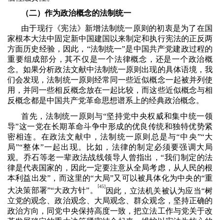
（二）作为政治概念的法制统一
由于现行《宪法》新增法制统一原则的初衷是为了在国
家根本大法中固定新中国建国以来制定和执行宪法的正反两
方面历史经验，因此，“法制统一”是中国共产党建政过程的
重要组成部分，其不仅是一个法律概念，还是一个政治概
念。如果分析政法文献中法制统一原则出现的具体语境，我
们会发现，法制统一原则经常同一些近似概念一起被并列使
用，并同一些相反概念放在一起比较，而这些近似概念与相
反概念都是中国共产党革命思想谱系上的经典政治概念。
首先，法制统一原则与“坚持党中央权威和集中统一领
导”这一党在长期革命斗争中形成的优良传统和独特优势紧
密相连。在政法文献中，法制统一原则总是与“中央”“大
局”“整体”一起出现。比如，法律的制定必须要强调大局
观。乔石等老一辈政法战线领导人曾指出，“我们制定的法
律是代表国家的，因此一定要注意从全局考虑，从人民的根
本利益出发”，而这里的“大局”又可以被具体化为中央的“重
[
45]
大决策部署”“大政方针”。
因此，立法机关被认为应当“树
立党的观念、政治观念、大局观念、群众观念，坚持正确的
政治方向，同党中央保持高度一致，把立法工作与党关于改