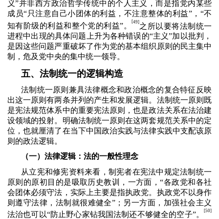
义”并非西方政治哲学传统中的个人主义，而是指党内某些
成员“只注意自己小团体的利益，不注意整体的利益”，“不
[
49]
知有阶级的利益和整个党的利益”。
之所以要将法制统一
进程中出现的具体问题上升为各种错误的“主义”加以批判，
是因这些问题严重破坏了作为党的基本组织原则的民主集中
制，危及党中央的集中统一领导。
五、法制统一的逻辑构造
法制统一原则兼具法律概念和政治概念的复合特征反映
出这一原则有两条并列的产生和发展逻辑。法制统一原则既
是宪法规范体系中的重要宪法原则，也是政法关系在法治建
设领域的投射。明确法制统一原则在这两套规范关系中的定
位，也就厘清了在当下中国政治实践与法律实践中支配该原
则的政法逻辑。
（一）法律逻辑：法的一般性理念
从立宪和修宪资料来看，制宪者在宪法中规定法制统一
原则的原初目的是吸取历史教训，一方面，“各政党和各社
会团体必须守法，实际上主要是指执政党。执政党不以身作
则遵守法律，法制就很难健全”；另一方面，加强社会主义
[50]
法治也可以“防止野心家钻我国法制还不够健全的空子”。