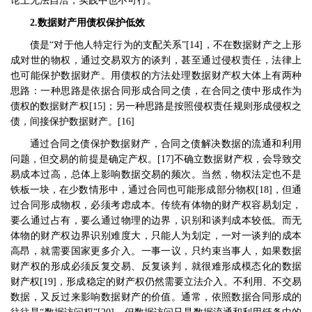
论上无法自洽，实践中也不可行。
2.
数据财产用债权保护低效
债是
“
对于他人特定行为的支配关系
”[14]
，不在数据财产之上形
成对世的物权，通过交易双方的谈判，甚至通过侵权责任，法律上
也可能保护数据财产。用债权的方法处理数据财产权大体上有两种
思路：一种思路是依据合同形成合同之债，在合同之债中形成作为
债权的数据财产权
[15]
；另一种思路是按照侵权责任规则形成侵权之
债，间接保护数据财产。
[16]
通过合同之债保护数据财产，合同之债解决数据的流通和利用
问题，但交易的前提是确定产权。
[17]
不确立数据财产权，会导致交
易成本过高，总体上影响数据交易的频次。当然，物权法定也不是
铁板一块，在少数情形中，通过合同也可能形成部分物权
[18]
，但通
过合同形成物权，必须考虑成本。传统有体物的财产权容易划定，
要么通过占有，要么通过物理的边界，识别和谈判成本较低。而无
体物的财产权边界识别难度大，只能人为划定，一对一谈判的成本
高昂，就需要国家更多介入。一事一议，只约束当事人，如果数据
财产权的形成必须反复交易、反复谈判，就很难形成模态化的数据
财产权
[19]
，形成稳定的财产权仍然需要立法介入。不利用、不交易
数据，又反过来影响数据财产的价值。通常，依照数据合同形成的