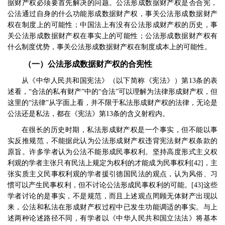
据财产权必须要首先解决的问题。公法形成数据财产权是否合宪，
公法通过自身的什么功能形成数据财产权，事关公法形成数据财产
权在制度上的可能性；中国法上有没有公法形成财产权的历史，事
关公法形成数据财产权在事实上的可能性；公法形成数据财产权有
什么制度优势，事关公法形成数据财产权在制度成本上的可能性。
（一）公法形成数据财产权的合宪性
从《中华人民共和国宪法》（以下简称《宪法》）第
13
条的表
述看，
“
合法的私有财产
”
中的
“
合法
”
可以理解为法律形成财产权，但
这里的
“
法律
”
从字面上看，并不限于私法形成财产权的法律，无论是
公法还是私法，都在《宪法》第
13
条的含义射程内。
在很长的历史时期，私法形成财产权是一个事实，但不能以事
实反推规范，不能据此认为公法形成财产权违背宪法财产权条款的
原旨。许多学者认为公法不能形成民事权利。坚持高度形式主义权
利观的学者主张只有民法上规定为权利的才能成为民事权利
[42]
，主
张实质主义民事权利观的学者援引德国民法的观点，认为风俗、习
惯可以产生民事权利，但不讨论公法形成民事权利的可能。
[43]
这些
学者讨论的是事实，不是规范，而且上述观点罔顾无体财产出现以
来，公法和私法在形成财产权过程中已发生功能调适的事实。与上
述两种论述路径不同，有学者以《中华人民共和国立法法》将基本