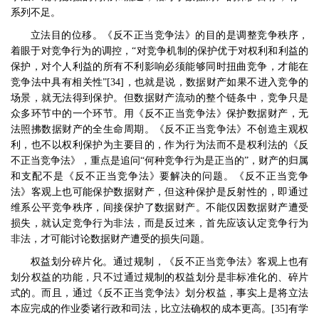
系列不足。
立法目的位移。《反不正当竞争法》的目的是调整竞争秩序，
着眼于对竞争行为的调控，
“
对竞争机制的保护优于对权利和利益的
保护，对个人利益的所有不利影响必须能够同时扭曲竞争，才能在
竞争法中具有相关性
”[34]
，也就是说，数据财产如果不进入竞争的
场景，就无法得到保护。但数据财产流动的整个链条中，竞争只是
众多环节中的一个环节。用《反不正当竞争法》保护数据财产，无
法照拂数据财产的全生命周期。《反不正当竞争法》不创造主观权
利，也不以权利保护为主要目的，作为行为法而不是权利法的《反
不正当竞争法》，重点是追问
“
何种竞争行为是正当的
”
，财产的归属
和支配不是《反不正当竞争法》要解决的问题。《反不正当竞争
法》客观上也可能保护数据财产，但这种保护是反射性的，即通过
维系公平竞争秩序，间接保护了数据财产。不能仅因数据财产遭受
损失，就认定竞争行为非法，而是反过来，首先应该认定竞争行为
非法，才可能讨论数据财产遭受的损失问题。
权益划分碎片化。通过规制，《反不正当竞争法》客观上也有
划分权益的功能，只不过通过规制的权益划分是非标准化的、碎片
式的。而且，通过《反不正当竞争法》划分权益，事实上是将立法
本应完成的作业委诸行政和司法，比立法确权的成本更高。
[35]
有学