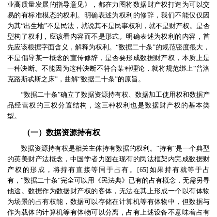
业高质量发展的指导意见》，都在力图将数据财产权打造为可以交
易的有标准模态的权利。明确表述为权利的修辞，我们不能仅仅因
为其
“
出生地
”
不是民法，就说其不是民事权利，就不是财产权。是否
型构了权利，应该看内容而不是形式。明确表述为权利的内容，首
先应该根据字面含义，解释为权利。
“
数据二十条
”
的规范密度很大，
不是倡导某一概念的宣传修辞，是否要形成数据财产权，本质上是
一种决断。不能因为这种决断不符合某种理论，就将规范绑上
“
普洛
克路斯忒斯之床
”
，曲解
“
数据二十条
”
的原旨。
“
数据二十条
”
确立了数据资源持有权、数据加工使用权和数据产
品经营权的三权分置结构，这三种权利也是数据财产权的基本类
型。
（一）数据资源持有权
数据资源持有权是相关主体持有数据的权利。
“
持有
”
是一个典型
的英美财产法概念，中国学者力图在现有的民法框架内完成数据财
产权的形成，将持有直接等同于占有。
[65]
如果持有就等于占
有，
“
数据二十条
”
完全可以用《民法典》已有的占有概念，无需另寻
他途。数据作为数据财产权的客体，无法在其上形成一个以有体物
为场景的占有权能，数据可以存储在计算机等有体物中，但数据与
作为载体的计算机等有体物可以分离，占有上述设备不意味着占有