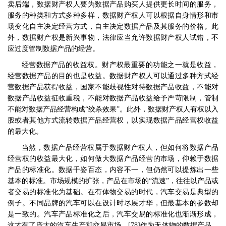
卖后端，数据财产权人要为数据产品购买人提供更长时间的服务，
服务的种类和方式多种多样，数据财产权人可以根据自身情形和市
场变化自主决定经营方式，自主决定数据产品及其服务的价格。此
外，数据财产权是新兴事物，法律应当允许数据财产权人试错，不
应过度管制数据产品的经营。
经营数据产品的收益权。财产权最重要的功能之一就是收益，
经营数据产品的目的也是收益。数据财产权人可以通过多种方式经
营数据产品获得收益，国家不能歧视性对待数据产品收益，不能对
数据产品收益征收重税，不能对数据产品收益给予严苛限制，管制
不能对数据产品经营构成
“
绞杀效果
”
。此外，数据财产权人有权以入
股或者其他方式流转数据产品经营权，以实现数据产品经营权收益
的最大化。
当然，数据产品经营权属于数据财产权人，但如何将数据产品
经营权的收益最大化，如何做大数据产品经营的市场，仰赖于数据
产品的标准化。数据千姿百态，内容不一，但仍然可以提炼出一些
基本的标准。市场规模的扩张，产品在市场的
“
流速
”
，往往以产品或
者交易的标准化为基础。在有体物交易的时代，汽车交易是典型的
例子。不同品牌的汽车可以在设计时尽展才华，但最基本的参数却
是一致的。汽车产品标准化之后，汽车交易的标准化也渐渐形成，
这才有了庞大的汽车生产和交易市场。
[78]
作为无体物的数据产品，