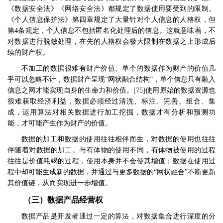
《数据安全法》《网络安全法》都规定了数据使用要受到的限制。
《个人信息保护法》第四章规定了大量针对个人信息的人格权，但
第
4
条规定，个人信息不包括匿名化处理后的信息。这就意味着，不
对数据进行脱敏处理，在先的人格权会极大限制在数据之上形成后
续的财产权。
不加工的数据很难有财产价值。单个的数据作为财产的价值几
乎可以忽略不计，数据财产呈现
“
网状融合结构
”
，单个信息只有融入
信息之网才能实现自身的生命力和价值。
[75]
使用原始的数据资源也
很难获取经济利益，数据必须经过清洗、标注、完善、组合、集
成，运用算法对相关数据进行加工挖掘，数据才有分析和预测功
能，才可能产生作为财产的价值。
数据的加工和数据的使用往往相伴而生，对数据的使用也往往
伴随着对数据的加工。与有体物的使用不同，有体物被使用的过程
往往是价值耗竭的过程，使用本身并不会使其增值；数据在使用过
程中却可能生成新的数据，并通过与更多数据的
“
网状融合
”
不断更新
其价值链，从而实现进一步增值。
（三）数据产品经营权
数据产品是开发者通过一定的算法，对数据集合进行深度的分