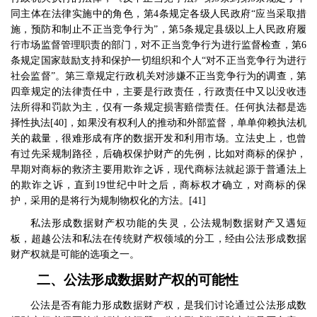
同主体在法律实施中的角色，第
4
条规定各级人民政府
“
应当采取措
施，预防和制止不正当竞争行为
”
，第
5
条规定县级以上人民政府履
行市场监督管理职责的部门，对不正当竞争行为进行监督检查，第
6
条规定国家鼓励支持和保护一切组织和个人
“
对不正当竞争行为进行
社会监督
”
。第三章规定行政机关对涉嫌不正当竞争行为的调查，第
四章规定的法律责任中，主要是行政责任，行政责任中又以没收违
法所得和罚款为主，仅有一条规定损害赔偿责任。任何执法都是选
择性执法
[40]
，如果没有权利人的推动和外部监督，单单仰赖执法机
关的裁量，很难形成有序的数据开发和利用市场。立法史上，也曾
有过先采规制路径，后确权保护财产的先例，比如对商标的保护，
早期对商标的救济主要用欺诈之诉，现代商标法就起源于普通法上
的欺诈之诉，直到
19
世纪中叶之后，商标权才确立，对商标的保
护，采用的是将行为规制物权化的方法。
[41]
私法形成数据财产权功能的失灵，公法规制数据财产又遇短
板，超越公法和私法在传统财产权领域的分工，经由公法形成数据
财产权就是可能的选项之一。
二、公法形成数据财产权的可能性
公法是否有能力形成数据财产权，是我们讨论通过公法形成数