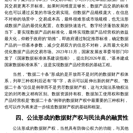
其交易更离不开标准。如果时间维度足够长，数据产品交易的标准
化也可以通过反复的市场交易实现。但数据产品规模庞大，在信息
不对称的场景中，交易成本高，最终很难形成市场规模，也无法形
成数据产品的最优化配置。在数据快速迭代、数字经济蓬勃发展的
当下，要实现数据产品的标准化，最终实现数据产品经营权的效益
最大化，仰赖于政府的
“
助推
”
，即政府通过制定推荐标准，确定数据
产品的一些基本参数，减少交易双方的信息不对称，从而最大化和
优化数据产品的交易市场。
2023
年
11
月，国家发展改革委等部门印
发了《国家数据标准体系建设指南》，提出到
2026
年底，
“
基本建成
国家数据标准体系
”
，这是实现数据产品经营权的基础工程。
当然，
“
数据二十条
”
形成的是开放而不是封闭的数据财产权体
系，列举三种权利后还有
“
等
”
字，表示可以延伸出新的财产权。
“
数
据二十条
”
仅仅是例举而不是穷尽数据财产权，这与大陆法系物权法
定的封闭教义稍有区别。数据资源持有权、数据加工使用权和数据
产品经营权是
“
数据二十条
”
例举的数据财产权中最重要的三种权利，
也可以作为将来进一步续造数据财产权的基础和框架。
四、公法形成的数据财产权与民法典的融贯性
公法形成的数据财产权，当然具有防御公权力的功能，与其他