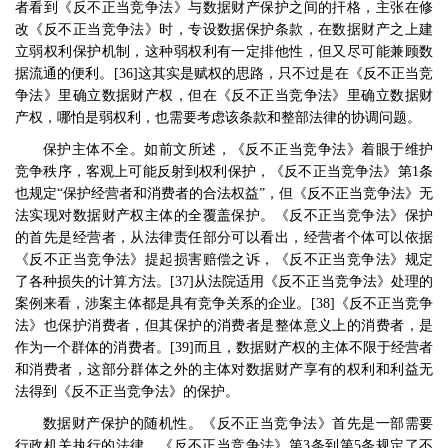
者看到《反不正当竞争法》与数据财产保护之间的扞格，主张在修
改《反不正当竞争法》时，专设数据保护条款，在数据财产之上建
立弱权利保护机制，这种弱权利有一定排他性，但又尽可能兼顾数
据流通的便利。
[36]
这其实是赋权的思路，只不过是在《反不正当竞
争法》里确立数据财产权，但在《反不正当竞争法》里确立数据财
产权，哪怕是弱权利，也需要考虑该条款和整部法律的协调问题。
保护主体不全。如前文所述，《反不正当竞争法》着眼于维护
竞争秩序，客观上可能反射到权利保护，《反不正当竞争法》第
1
条
也规定
“
保护经营者和消费者的合法权益
”
，但《反不正当竞争法》无
法实现对数据财产权主体的全覆盖保护。《反不正当竞争法》保护
的首先是经营者，从法律责任部分可以看出，经营者个体可以依据
《反不正当竞争法》提起损害赔偿之诉，《反不正当竞争法》规定
了各种损失的计算方法。
[37]
从法院适用《反不正当竞争法》处理的
案例来看，涉案主体都是具有竞争关系的企业。
[38]
《反不正当竞争
法》也保护消费者，但其保护的消费者是整体意义上的消费者，是
作为一个群体的消费者。
[39]
而且，数据财产权的主体不限于经营者
和消费者，这部分群体之外的主体对数据财产享有的权利和利益无
法得到《反不正当竞争法》的保护。
数据财产保护的随机性。《反不正当竞争法》首先是一部需要
行政机关执行的法律，《反不正当竞争法》第
3
条到第
5
条规定了不