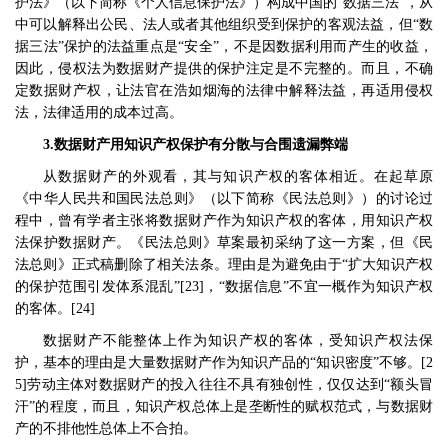
护法》（以下简称《个人信息保护法》）构成中国的
“
数据三法
”
，从
中可以解释出公民、法人或者其他组织受到保护的客观法益，但
“
数
据三法
”
保护的法益重点是
“
安全
”
，不是因数据利用而产生的收益，
因此，侵权法为数据财产提供的保护注定是不完整的。而且，不确
定数据财产权，让法官在浩如烟海的法律中解释法益，再适用侵权
法，法律适用的成本过高。
3.
数据财产用知识产权保护有分散与合围遗漏弊端
从数据财产的外观看，其与知识产权的客体相近。在起草原
《中华人民共和国民法总则》（以下简称《民法总则》）的讨论过
程中，曾有学者主张将数据财产作为知识产权的客体，用知识产权
法保护数据财产。《民法总则》草案最初采纳了这一方案，但《民
法总则》正式稿删除了相关法条。理由是为避免由于
“
扩大知识产权
的保护范围引发体系混乱
”[23]
，
“
数据信息
”
不宜一概作为知识产权
的客体。
[24]
数据财产不能整体上作为知识产权的客体，受知识产权法保
护，基本的理由是大量数据财产作为知识产品的
“
知识密度
”
不够。
[2
5]
劳动主体对数据财产的投入往往不具有独创性，仅仅达到
“
额头冒
汗
”
的程度，而且，知识产权总体上是垄断性的赋权范式，与数据财
产的不排他性总体上不合拍。