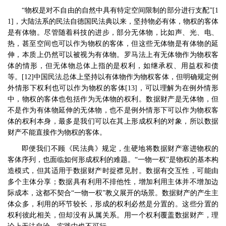
“
物权是对不自由的自然中具有特定空间限制的部分进行支配
”[1
1]
，大陆法系的民法自德国民法典以来，坚持物必有体，物权的客体
是有体物。尽管随着科技的进步，部分无体物，比如声、光、电、
热，甚至空间也可以作为物权的客体，但这些无体物是有体物的延
伸，本质上仍然可以被视为有体物。罗马法上有无体物作为物权客
体的情形，但无体物总体上指的是权利，如继承权、用益权和债
等。
[12]
中国民法总体上坚持以有体物作为物权客体，但明确规定例
外情形下权利也可以作为物权的客体
[13]
，可以理解为在例外情形
中，物权的客体也包括作为无体物的权利。数据财产是无体物，但
不是作为有体物延伸的无体物，也不是例外情形下可以作为物权客
体的权利本身，最多是我们可以在其上形成权利的对象，所以数据
财产不能直接作为物权的客体。
即便我们不顾《民法典》规定，生硬地将数据财产塞进物权的
客体序列，也面临如何形成权利的难题。
“
一物一权
”
是物权的基本构
造模式，但其适用于数据财产时捉襟见肘。数据有交互性，可能由
多个主体分享；数据具有利用不排他性，增加利用主体并不增加边
际成本，这都不契合
“
一物一权
”
教义展开的场景。数据财产的产生主
体众多，利用的环节较长，形成的权利必然是分置的。这些分置的
权利彼此相关，但却没有从属关系。用一个权利覆盖数据财产，理