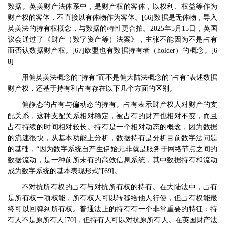
数据。英美财产法体系中，是财产权的客体，以权利、权益等作为
财产权的客体，不直接以有体物作为客体。
[66]
数据是无体物，导入
英美法的持有权概念，与数据的特性更合拍。
2025
年
5
月
15
日，英国
议会通过了《财产（数字资产等）法案》，主张不能因为不是占有
而否认数据财产权。
[67]
欧盟也有数据持有者（
holder
）的概念。
[6
8]
用偏英美法概念的
“
持有
”
而不是偏大陆法概念的
“
占有
”
表述数据
财产权，还基于持有和占有存在以下几个方面的区别。
偏静态的占有与偏动态的持有。占有表示财产权人对财产的支
配关系，这种支配关系相对稳定，被占有的财产也相对不变，而且
占有持续的时间相对较长。持有是一个相对动态的概念，因为数据
的流速很快，从基本功能上分析，数据持有是分析目前数字法问题
的基础，
“
因为数字系统自产生伊始无非就是服务于网络节点之间的
数据流动，是一种前所未有的高效信息系统，其中数据持有和流动
成为数字系统的基本表现形式
”[69]
。
不对抗所有权的占有与对抗所有权的持有。在大陆法中，占有
是所有权一项权能，所有权人可以转移给他人行使，但占有权能最
终可以回弹到所有权。普通法上的持有有一个非常重要的特征：持
有人不是原所有人
[70]
，但持有人可以对抗原所有人。在英国财产法