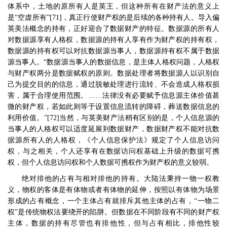
体系中，土地的原所有人是英王，但这种所有在财产法的意义上
是
“
空虚所有
”[71]
，真正行使财产权的是后续的各种持有人。导入偏
英美法概念的持有，正好迎合了数据财产的特征。数据源的所有人
对数据源享有人格权，数据源的持有人享有作为财产权的持有权，
数据源的持有权可以对抗数据源当事人，数据源持有权不属于数据
源当事人。
“
数据源当事人的数据信息，是主体人格权问题，人格权
与财产权两分是数据赋权的原则。数据处理者将数据源人以识别自
己为提交目的的信息，通过脱敏处理进行流转、不会造成人格权损
害，属于合理使用范围。
……
法律没有必要赋予信息源主体价值甚
微的财产权，若如此则等于设置信息流转的障碍，葬送数据信息的
利用价值。
”[72]
当然，与英美财产法稍有区别的是，个人信息源的
当事人的人格权可以适度延展到数据财产，数据财产权不能对抗数
据源所有人的人格权，《个人信息保护法》规定了个人信息访问
权，与之相关，个人还享有在数据访问权基础上升级的数据可携
权，但个人信息访问权和个人数据可携权作为财产权的意义较弱。
绝对排他的占有与相对排他的持有。大陆法秉持一物一权教
义，物权的客体是有体物或者有体物的延伸，按照以有体物为场景
形成的占有概念，一个主体占有就排斥其他主体的占有，
“
一物二
权
”
是传统物权法要绕开的陷阱。但数据在不同阶段有不同的财产权
主体，数据的持有尽管也有排他性，但与占有相比，排他性较