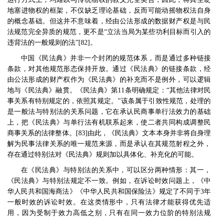
地塞进物权的框架，不仅缺乏理论基础，反而可能动摇物权法自身
的概念基础。但这并不意味着，经由公法形成的数据财产权是与民
法规范完全异质的规范，更不是
“
立法当局为某些功利目标而引入的
违背法的一般规则的法
”[82]
。
中国《民法典》并非一个封闭的规范体系，而是通过多种链接
条款，对其他规范形态保持开放。通过《民法典》的链接条款，经
由公法形成的财产权作为《民法典》的补充而不是例外，可以逻辑
地与《民法典》融贯。《民法典》第
11
条明确规定：
“
其他法律对民
事关系有特别规定的，依照其规定。
”
该条属于引致性规范，处理的
是一般法与特别法的关系问题，它在承认民商事单行法效力的基础
上，把《民法典》与单行法有机联系起来，使二者共同构成调整民
商事关系的法律整体。
[83]
由此，《民法典》文本本身并非将自身理
解为民事法律关系的唯一规范来源，而是承认在其规范射程之外，
存在通过特别法对《民法典》规则加以具体化、补充化的可能。
在《民法典》与特别法的关系中，可以区分两种情形：其一，
《民法典》与特别法规定不一致。例如，在诉讼时效问题上，《中
华人民共和国海商法》《中华人民共和国保险法》规定了不同于
3
年
一般时效的诉讼时效。在这类情形中，只有法律才能获得优先适
用，因为受制于效力高低之别，只有在同一效力位阶的特别法规