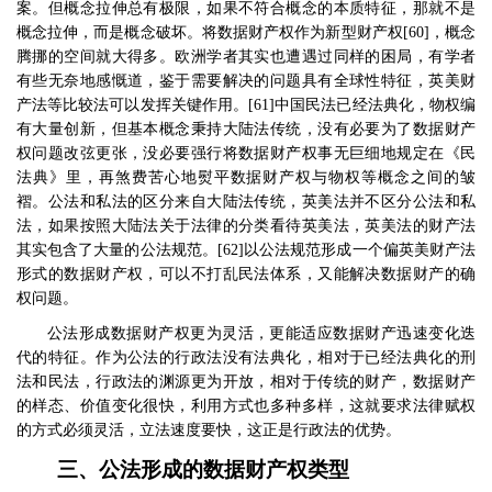
案。但概念拉伸总有极限，如果不符合概念的本质特征，那就不是
概念拉伸，而是概念破坏。将数据财产权作为新型财产权
[60]
，概念
腾挪的空间就大得多。欧洲学者其实也遭遇过同样的困局，有学者
有些无奈地感慨道，鉴于需要解决的问题具有全球性特征，英美财
产法等比较法可以发挥关键作用。
[61]
中国民法已经法典化，物权编
有大量创新，但基本概念秉持大陆法传统，没有必要为了数据财产
权问题改弦更张，没必要强行将数据财产权事无巨细地规定在《民
法典》里，再煞费苦心地熨平数据财产权与物权等概念之间的皱
褶。公法和私法的区分来自大陆法传统，英美法并不区分公法和私
法，如果按照大陆法关于法律的分类看待英美法，英美法的财产法
其实包含了大量的公法规范。
[62]
以公法规范形成一个偏英美财产法
形式的数据财产权，可以不打乱民法体系，又能解决数据财产的确
权问题。
公法形成数据财产权更为灵活，更能适应数据财产迅速变化迭
代的特征。作为公法的行政法没有法典化，相对于已经法典化的刑
法和民法，行政法的渊源更为开放，相对于传统的财产，数据财产
的样态、价值变化很快，利用方式也多种多样，这就要求法律赋权
的方式必须灵活，立法速度要快，这正是行政法的优势。
三、公法形成的数据财产权类型