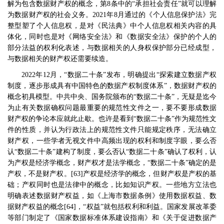
解为包含数据财产权的概念，第
8
条中的
“
承担社会责任
”
就可以理解
为数据财产权的社会义务。
2021
年
8
月通过的《个人信息保护法》完
整型塑了个人信息权，是对《民法典》中个人信息权相关内容的具
体化，同时也是对《网络安全法》和《数据安全法》保护的个人的
部分法益的权利化表述，与数据相关的人身权保护部分已经成型，
与数据相关的财产权还需要续造。
2022
年
12
月，
“
数据二十条
”
发布，明确提出
“
探索建立数据产权
制度，逐步形成具有中国特色的数据产权制度体系
”
，数据财产权的
概念初具模型。中共中央、国务院颁布的
“
数据二十条
”
，无疑是迄今
为止有关数据确权问题最重要的规范性文件之一，要不要形成数据
财产权的争论本应就此止歇。也许是看到
“
数据二十条
”
作为规范性文
件的性质，并认为行政法上的规范性文件只能规定秩序，无法确立
财产权，一些学者无视文件中高频出现的权利和制度字眼，要么否
认
“
数据二十条
”
建构了制度，要么否认
“
数据二十条
”
确认了权利，认
为产权是经济学概念，财产权才是法学概念，
“
数据二十条
”
确定的是
产权，不是财产权。
[63]
产权是经济学的概念，但财产权是产权的基
础；产权同时也是法律中的概念，比如知识产权。一些地方立法也
明确表述数据财产权益，如《上海市数据条例》使用数据权益、数
据财产权益的概念
[64]
，
“
权益
”
就包括权利和利益。国家发展改革委
等部门制定了《国家数据标准体系建设指南》和《关于促进数据产