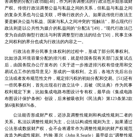
害调整的分配行政功能
[48]
，作为利害调整法的行政法也开始形成财
产权。传统行政法调整公益与私益之间的关系，但私益与私益之间
的复杂关系也与公益关联，呼唤行政的介入。如果说传统行政法主
要是解决公益与私益、国家与私人之间冲突的
“
抵触法
”
，那么现代行
政法则是以公共性为媒介的私益间的
“
分配法
”[49]
，
“
现代行政法已
变为自由防御型行政法与利害调整型行政法的结合
”[50]
，民事主体
之间权利的界分也成为行政法的内容之一。
行政法在界分民事主体权利的过程中，形成了部分民事权利。
比如涉及环境容量分配的排污权，就是经国务院有关部门反复试点
后，由国务院办公厅发布的《关于进一步推进排污权有偿使用和交
易试点工作的指导意见》形成的一项权利。之后，各地方先后出台
立法或者发布规范性文件，规定排污权的初始分配和交易。
[51]
还有
一些民事权利，首先出现在行政立法中，后被《民法典》作为民事
权利规定下来，比如集成电路布图设计专有权，最早由《集成电路
布图设计保护条例》创设，后来被吸收到《民法典》第
123
条第
2
款
第
6
项和第
876
条。
公法能否形成财产权，还涉及调整性规则和构成性规则二者的
关系。私法以调整性规则为主，公法以构成性规则为主，如果通过
公法形成数据财产权，会不会将通常作为调整性规则的财产权规范
改造为构成性规则。约翰
·
塞尔（
John R.Searle
）最早提出
“
调整性规