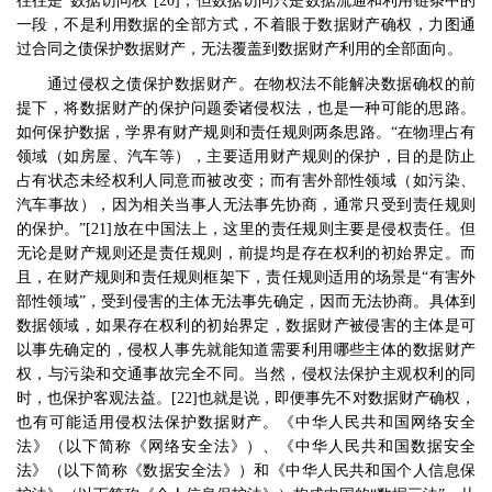
往往是
“
数据访问权
”[20]
，但数据访问只是数据流通和利用链条中的
一段，不是利用数据的全部方式，不着眼于数据财产确权，力图通
过合同之债保护数据财产，无法覆盖到数据财产利用的全部面向。
通过侵权之债保护数据财产。在物权法不能解决数据确权的前
提下，将数据财产的保护问题委诸侵权法，也是一种可能的思路。
如何保护数据，学界有财产规则和责任规则两条思路。
“
在物理占有
领域（如房屋、汽车等），主要适用财产规则的保护，目的是防止
占有状态未经权利人同意而被改变；而有害外部性领域（如污染、
汽车事故），因为相关当事人无法事先协商，通常只受到责任规则
的保护。
”[21]
放在中国法上，这里的责任规则主要是侵权责任。但
无论是财产规则还是责任规则，前提均是存在权利的初始界定。而
且，在财产规则和责任规则框架下，责任规则适用的场景是
“
有害外
部性领域
”
，受到侵害的主体无法事先确定，因而无法协商。具体到
数据领域，如果存在权利的初始界定，数据财产被侵害的主体是可
以事先确定的，侵权人事先就能知道需要利用哪些主体的数据财产
权，与污染和交通事故完全不同。当然，侵权法保护主观权利的同
时，也保护客观法益。
[22]
也就是说，即便事先不对数据财产确权，
也有可能适用侵权法保护数据财产。《中华人民共和国网络安全
法》（以下简称《网络安全法》）、《中华人民共和国数据安全
法》（以下简称《数据安全法》）和《中华人民共和国个人信息保