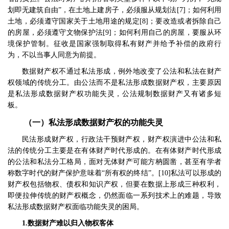
划即无建筑自由
”
，在土地上建房子，必须服从规划法
[7]
；如何利用
土地，必须遵守国家关于土地用途的规定
[8]
；要改造或者拆除自己
的房屋，必须遵守文物保护法
[9]
；如何利用自己的房屋，要服从环
境保护管制。征收是国家强制取得私有财产并给予补偿的政府行
为，不以当事人同意为前提。
数据财产权不通过私法形成，例外地改变了公法和私法在财产
权领域的传统分工。由公法而不是私法形成数据财产权，主要原因
是私法形成数据财产权功能失灵，公法规制数据财产又有诸多短
板。
（一）私法形成数据财产权的功能失灵
民法形成财产权，行政法干预财产权，财产权演进中公法和私
法的传统分工主要是在有体财产时代形成的。在有体财产时代形成
的公法和私法分工格局，面对无体财产可能方枘圆凿，甚至有学者
称数字时代的财产保护意味着
“
所有权的终结
”
。
[10]
私法可以形成的
财产权包括物权、债权和知识产权，但要在数据上形成三种权利，
即便拉伸传统的财产权概念，仍然面临一系列技术上的难题，导致
私法形成数据财产权面临功能失灵的困局。
1.
数据财产难以归入物权客体