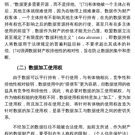
弱，
“
数据更多需要开源，而不是排他。
”[73]
有体物被一个主体占有
后，其他主体就很难使用，因为在物理上很难兼容。数据作为财产
权客体，一个主体持有不影响其他主体平行持有，在先的数据资源
持有权也不影响之后的数据资源持有权的行使。甚至只有在多主体
使用的前提下，数据作为财产的价值才能充分凸显。欧盟数据立法
甚至规定了有限度的
“
数据利他主义
”
（
data altruism
），即数据持有
人将数据用于法律规定的普遍利益目标，不要求超出其成本的补
偿。
[74]
强调数据财产权排他性的相对性，旨在防止数据的集中和垄
断。
（二）数据加工使用权
由于数据可以平行持有，平行使用，与有体物相比，竞争性和
排他性相对较弱，数据使用中的
“
搭便车
”
更为容易，但数据使用的收
益具有竞争性和排他性，因此，有必要对数据的加工使用赋权。与
作为物权权能的使用权不同，数据使用权前特意加上
“
加工
”
，变为加
工使用权，而且加工排在使用之前。将针对有体物的使用权改造为
针对数据的加工使用权，是基于数据加工与数据使用之间的密切关
系。
不经加工的数据往往不能被合法使用。如前文所述，作为财产
权的数据财产权，要受到在先人格权的限制，《个人信息保护法》