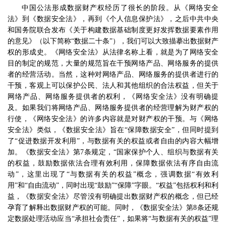
中国公法形成数据财产权经历了很长的阶段。从《网络安全
法》到《数据安全法》，再到《个人信息保护法》，之后中共中央
和国务院联合发布《关于构建数据基础制度更好发挥数据要素作用
的意见》（以下简称
“
数据二十条
”
），我们可以大致描摹出数据财产
权的形成史。《网络安全法》从法律名称上看，就是为了网络安全
目的制定的规范，大量的规范旨在干预网络产品、网络服务的提供
者的经营活动。当然，这种对网络产品、网络服务的提供者进行的
干预，客观上可以保护公民、法人和其他组织的合法权益，但关于
网络产品、网络服务提供者的权利，《网络安全法》没有明确提
及。如果我们将网络产品、网络服务提供者的经营理解为财产权的
行使，《网络安全法》的许多内容就是对财产权的干预。与《网络
安全法》类似，《数据安全法》旨在
“
保障数据安全
”
，但同时提到
了
“
促进数据开发利用
”
，与数据有关的权益或者自由的内容大幅增
加。《数据安全法》第
7
条规定，
“
国家保护个人、组织与数据有关
的权益，鼓励数据依法合理有效利用，保障数据依法有序自由流
动
”
，这里出现了
“
与数据有关的权益
”
概念，强调数据
“
有效利
用
”
和
“
自由流动
”
，同时出现
“
鼓励
”“
保障
”
字眼。
“
权益
”
包括权利和利
益，《数据安全法》尽管没有明确提出数据财产权的概念，但已经
孕育了解释出数据财产权的可能。同时，《数据安全法》第
8
条还规
定数据处理活动应当
“
承担社会责任
”
，如果将
“
与数据有关的权益
”
理