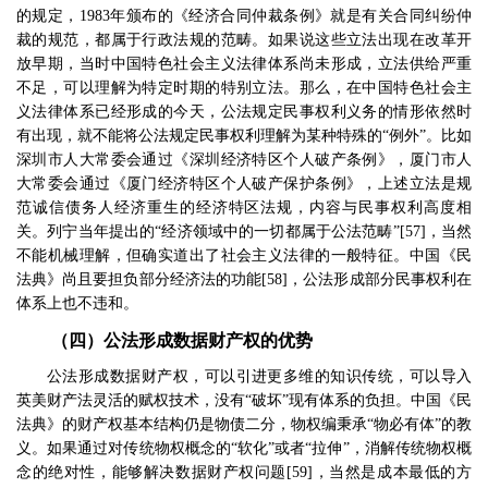
的规定，
1983
年颁布的《经济合同仲裁条例》就是有关合同纠纷仲
裁的规范，都属于行政法规的范畴。如果说这些立法出现在改革开
放早期，当时中国特色社会主义法律体系尚未形成，立法供给严重
不足，可以理解为特定时期的特别立法。那么，在中国特色社会主
义法律体系已经形成的今天，公法规定民事权利义务的情形依然时
有出现，就不能将公法规定民事权利理解为某种特殊的
“
例外
”
。比如
深圳市人大常委会通过《深圳经济特区个人破产条例》，厦门市人
大常委会通过《厦门经济特区个人破产保护条例》，上述立法是规
范诚信债务人经济重生的经济特区法规，内容与民事权利高度相
关。列宁当年提出的
“
经济领域中的一切都属于公法范畴
”[57]
，当然
不能机械理解，但确实道出了社会主义法律的一般特征。中国《民
法典》尚且要担负部分经济法的功能
[58]
，公法形成部分民事权利在
体系上也不违和。
（四）公法形成数据财产权的优势
公法形成数据财产权，可以引进更多维的知识传统，可以导入
英美财产法灵活的赋权技术，没有
“
破坏
”
现有体系的负担。中国《民
法典》的财产权基本结构仍是物债二分，物权编秉承
“
物必有体
”
的教
义。如果通过对传统物权概念的
“
软化
”
或者
“
拉伸
”
，消解传统物权概
念的绝对性，能够解决数据财产权问题
[59]
，当然是成本最低的方