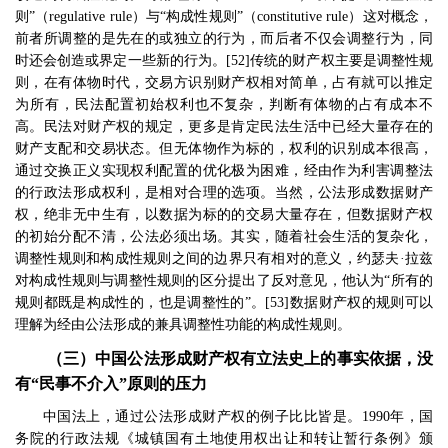
则
”
（
regulative rule
）与
“
构成性规则
”
（
constitutive rule
）这对概念，
前者所调整的是先在的或独立的行为，而后者不仅会调整行为，同
时还会创造或界定一些新的行为。
[52]
传统的财产权主要是调整性规
则，在有体物时代，交易方识别财产权相对简单，占有就可以推定
为所有，民法配置初始权利也不复杂，判断有体物的占有成本不
高。民法对财产权的规定，更多是肯定民法生活中已经大量存在的
财产支配和交易状态。但无体物作为标的，权利的识别成本很高，
通过交换正义实现权利配置的优化极为困难，经由作为利害调整法
的行政法形成权利，是相对合理的选项。当然，公法形成数据财产
权，绝非无中生有，以数据为标的的交易大量存在，但数据财产权
的初始分配不清，公法必须出场。其实，随着社会生活的复杂化，
调整性规则和构成性规则之间的边界只有相对的意义，约瑟夫
·
拉兹
对构成性规则与调整性规则的区分提出了反对意见，他认为
“
所有的
规则都既是构成性的，也是调整性的
”
。
[53]
数据财产权的规则可以
理解为经由公法形成的兼具调整性功能的构成性规则。
（三）中国公法形成财产权有立法史上的事实依据，没
有
“
民事不介入
”
原则的压力
中国法上，通过公法形成财产权的例子比比皆是。
1990
年，国
务院的行政法规《城镇国有土地使用权出让和转让暂行条例》颁