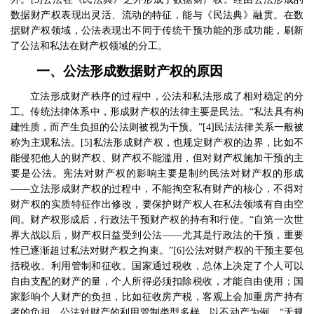
数据财产权表现出灵活、流动的特征，能与《民法典》融贯。在数
据财产权领域，公法表现出不同于传统干预功能的形成功能，刷新
了公法和私法在财产权领域的分工。
一、公法形成数据财产权的原因
立法形成财产秩序的过程中，公法和私法形成了相对稳定的分
工。传统法律体系中，形成财产权的法律主要是民法。
“
私法具有构
建性质，而产生负担的公法则被视为干预。
”[4]
民法法律关系一般被
称为主观私法。
[5]
私法形成财产权，也规定财产权的边界，比如不
能侵犯他人的财产权、财产权不能滥用，但对财产权施加干预的主
要是公法。宪法对财产权的影响主要是制约民法对财产权的形成
——
立法形成财产权的过程中，不能掏空私有财产的核心，不得对
财产权的实质特征作出修改，要保护财产权人在私法领域有自由空
间。财产权形成后，行政法干预财产权的持有和行使。
“
自第一次世
界大战以后，财产权日益受到公法
——
尤其是行政法的干预，重要
性已逐渐超过私法对财产权之拘束。
”[6]
公法对财产权的干预主要包
括税收、利用管制和征收。国家通过税收，总体上决定了个人可以
自由支配的财产的量，个人所得必须扣除税收，才能自由使用；国
家影响个人财产的负担，比如征收房产税，客观上会加重房产持有
者的负担。公法对财产的利用管制类型多样，以不动产为例，
“
无规