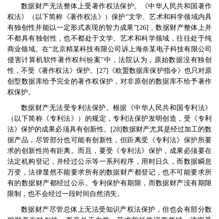
数据财产无法整体上受著作权法保护。《中华人民共和国著作
权法》（以下简称《著作权法》）保护
“
文学、艺术和科学领域内具
有独创性并能以一定形式表现的智力成果
”[26]
，数据财产整体上并
不都具有独创性，也不都处于文学、艺术和科学领域，往往处于纯
商业领域。在
“
北京精某科技有限公司诉上海奈某电子科技有限公司
侵害计算机软件著作权纠纷案
”
中，法院认为，原始数据没有独创
性，不受《著作权法》保护。
[27]
《欧盟数据库保护指令》也只对原
创型数据库给予完全的著作权保护，对非原创的数据库不给予著作
权保护。
数据财产无法受专利法保护。根据《中华人民共和国专利法》
（以下简称《专利法》）的规定，专利法保护发明创造，受《专利
法》保护的成果必须具有创新性。
[28]
数据财产尤其是经过加工的数
据产品，尽管部分也可能有创新性，但距离受《专利法》保护所要
求的创新性尚有距离。而且，要受《专利法》保护，成果必须要在
法定机构登记，并经过公示等一系列程序，用时日久，而数据瞬息
万变，法律显然不能要求所有的数据财产都登记，也不可能要求所
有的数据财产都经过公示。专利保护有期限，而数据财产没有期限
限制，也不会经过一段时间自然消失。
数据财产尽管总体上无法受知识产权法保护，但也会有部分数