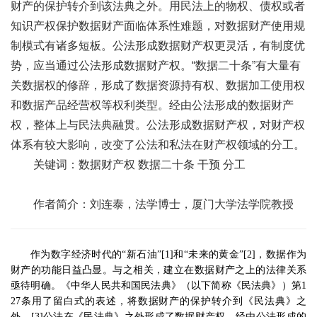
财产的保护转介到该法典之外。用民法上的物权、债权或者
知识产权保护数据财产面临体系性难题，对数据财产使用规
制模式有诸多短板。公法形成数据财产权更灵活，有制度优
势，应当通过公法形成数据财产权。“数据二十条”有大量有
关数据权的修辞，形成了数据资源持有权、数据加工使用权
和数据产品经营权等权利类型。经由公法形成的数据财产
权，整体上与民法典融贯。公法形成数据财产权，对财产权
体系有较大影响，改变了公法和私法在财产权领域的分工。
关键词：数据财产权 数据二十条 干预 分工
作者简介：刘连泰，法学博士，厦门大学法学院教授
作为数字经济时代的
“
新石油
”[1]
和
“
未来的黄金
”[2]
，数据作为
财产的功能日益凸显。与之相关，建立在数据财产之上的法律关系
亟待明确。《中华人民共和国民法典》（以下简称《民法典》）第
1
27
条用了留白式的表述，将数据财产的保护转介到《民法典》之
外。
[3]
公法在《民法典》之外形成了数据财产权。经由公法形成的