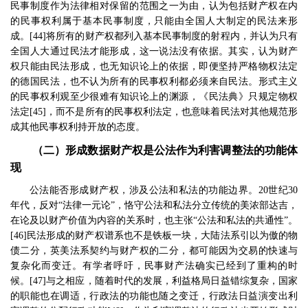
民事制度作为法律相对保留的范围之一为由，认为包括财产权在内
的民事权利属于基本民事制度，只能由全国人大制定的民法来形
成。
[44]
将所有的财产权都列入基本民事制度的射程内，并认为只有
全国人大通过民法才能形成，这一说法没有依据。其实，认为财产
权只能由民法形成，也无知识论上的依据，即便坚持严格物权法定
的德国民法，也不认为所有的民事权利都必须来自民法。形式主义
的民事权利观至少很难有知识论上的渊源，《民法典》只规定物权
法定
[45]
，而不是所有的民事权利法定，也意味着民法对其他规范形
成其他民事权利持开放的态度。
（二）形成数据财产权是公法作为利害调整法的功能体
现
公法能否形成财产权，涉及公法和私法的功能边界。
20
世纪
30
年代，反对
“
法律一元论
”
，恪守公法和私法分立传统的美浓部达吉，
在论及以财产价值为内容的关系时，也主张
“
公法和私法的共通性
”
。
[46]
民法形成的财产权谱系也不是铁板一块，大陆法系引以为傲的物
债二分，英美法系契约与财产权的二分，都可能因为交易的快速与
复杂化而变迁。有学者呼吁，民事财产法确实已经到了重构的时
候。
[47]
与之相应，随着时代的发展，利益格局日益错综复杂，国家
的职能也在调适，行政法的功能也随之变迁，行政法日益演变出利