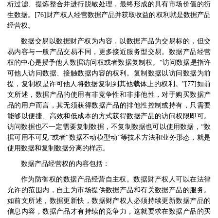
析过滤、提炼整合并进行脱敏处理，最终形成的具有市场价值的衍
生数据。
[76]
财产权人经营数据产品并获取收益的权利就是数据产品
经营权。
数据交易以数据财产权为内容，以数据产品为交易标的，但交
易内容与一般产品交易不同，更多接近服务型交易。数据产品经营
权的中心是授予他人数据访问权或者数据复制权。
“
访问数据是指许
可他人访问数据、接触数据内容的权利。复制数据以访问数据为前
提，复制权是许可他人将数据复制到其他载体上的权利。
”[77]
如前
文所述，数据产品的使用有非竞争性和非排他性，对于购买数据产
品的用户而言，其无须获得数据产品的排他性控制或持有，只需要
能够以便捷、高效和低成本的方式获得数据产品的访问权限即可。
访问数据也不一定需要复制数据，不复制数据也可以使用数据，
“
数
据可用不可见
”
或者
“
数据不动模型动
”
等技术方法和业务形态，就是
使用数据和复制数据分离的样态。
数据产品经营权的内容包括：
作为防御权的数据产品经营自主权。数据财产权人可以在法律
允许的范围内，自主为市场提供数据产品和有关数据产品的服务。
如前文所述，数据更新快，数据财产权人必须持续更新数据产品的
信息内容，数据产品才有持续的竞争力，这就要求在数据产品的买