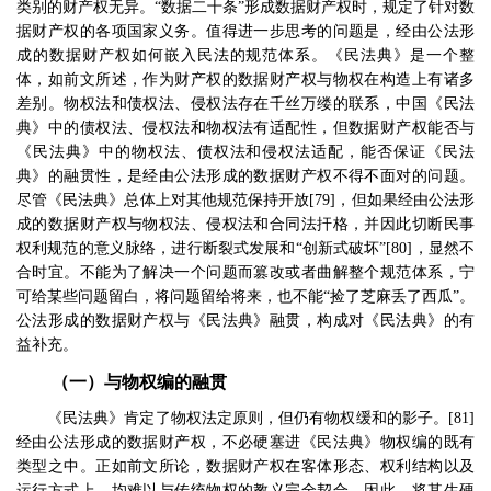
类别的财产权无异。
“
数据二十条
”
形成数据财产权时，规定了针对数
据财产权的各项国家义务。值得进一步思考的问题是，经由公法形
成的数据财产权如何嵌入民法的规范体系。《民法典》是一个整
体，如前文所述，作为财产权的数据财产权与物权在构造上有诸多
差别。物权法和债权法、侵权法存在千丝万缕的联系，中国《民法
典》中的债权法、侵权法和物权法有适配性，但数据财产权能否与
《民法典》中的物权法、债权法和侵权法适配，能否保证《民法
典》的融贯性，是经由公法形成的数据财产权不得不面对的问题。
尽管《民法典》总体上对其他规范保持开放
[79]
，但如果经由公法形
成的数据财产权与物权法、侵权法和合同法扞格，并因此切断民事
权利规范的意义脉络，进行断裂式发展和
“
创新式破坏
”[80]
，显然不
合时宜。不能为了解决一个问题而篡改或者曲解整个规范体系，宁
可给某些问题留白，将问题留给将来，也不能
“
捡了芝麻丢了西瓜
”
。
公法形成的数据财产权与《民法典》融贯，构成对《民法典》的有
益补充。
（一）与物权编的融贯
《民法典》肯定了物权法定原则，但仍有物权缓和的影子。
[81]
经由公法形成的数据财产权，不必硬塞进《民法典》物权编的既有
类型之中。正如前文所论，数据财产权在客体形态、权利结构以及
运行方式上，均难以与传统物权的教义完全契合，因此，将其生硬