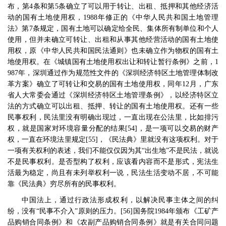
布，第
4
条和第
5
条确立了可以用于转让、出租、抵押和其他经济活
动的国有土地使用权，
1988
年修正的《中华人民共和国土地管理
法》第
7
条规定，国有土地可以确定给全民、集体所有制单位和个人
使用，但并未确立可转让、出租和从事其他经营活动的国有土地使
用权，原《中华人民共和国民法通则》也未确立作为物权的国有土
地使用权。在《城镇国有土地使用权出让和转让暂行条例》之前，
1
987
年，深圳通过作为规范性文件的《深圳经济特区土地管理体制改
革方案》确立了可转让和交易的国有土地使用权，同年
12
月，广东
省人大常委会通过《深圳经济特区土地管理条例》，以经济特区立
法的方式确立可以出租、抵押、转让的国有土地使用权。还有一些
民事权利，民法里没有明确出现过，一直出现在公法里，比如排污
权，就是国家对环境容量分配的结果
[54]
，是一项可以交易的财产
权，一直在环境法里规定
[55]
，《民法典》里就没有这项权利。对于
一项有关权利的表述，我们不能仅仅因为其
“
出生地
”
不是民法，就说
不是民事权利。是否型构了权利，应该看内容而不是形式，宪法生
活最为稳定，尚且有未列举权利一说，民法生活变动不居，不可能
靠《民法典》穷尽所有的民事权利。
中国法上，通过行政法形成权利，以解决民事主体之间的纠
纷，没有
“
民事不介入
”
原则的压力。
[56]
国务院
1984
年颁布《工矿产
品购销合同条例》和《农副产品购销合同条例》就是有关合同问题