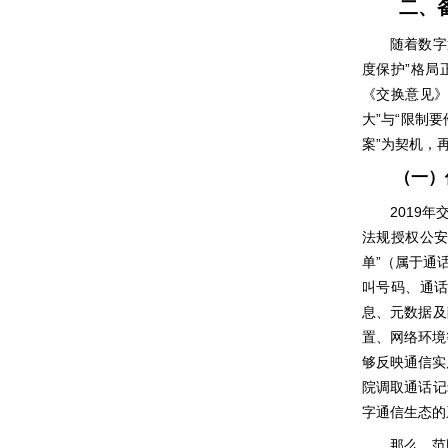
二、
随着数字
”
度保护
格局
《交换意见
”
“
大
与
限制要
”
案
为契机，
（一）
2019
年
法规授权公
”
单
（属于通
叫号码、通
息、元数据及
置、网络环境
够反映通信实
院调取通话记
字通信生态的
那么，范