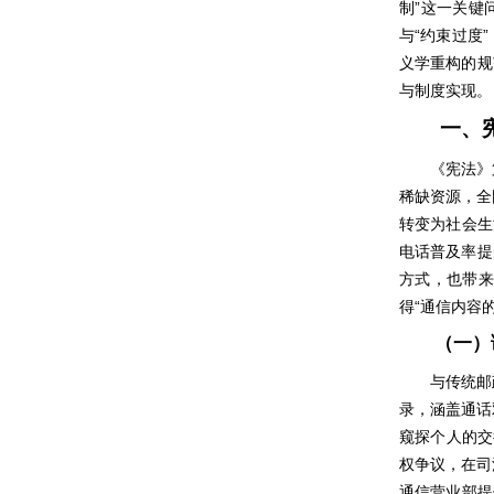
”
制
这一关键
“
”
与
约束过度
义学重构的规
与制度实现。
一、
《宪法》
稀缺资源，全
转变为社会生
电话普及率提
方式，也带来
“
得
通信内容
（一）
与传统邮
录，涵盖通话
窥探个人的交
权争议，在司
通信营业部提