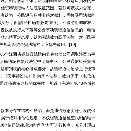
分歧。如有学者主张，法院的调查取证权是审判权的应
通信资料调取纳入法院取证范围，若认可该权力合宪，
学者认为，公民通信权并非绝对权利，需接受司法权的
“
”
忍义务，但需恪守
确有必要
原则，不得滥用调取权，
为查找被执行人下落等必要事项调取通信信息的，电信
者对此持否定态度，认为宪法效力高于法律，对《民事
[10]
关规定因契合宪法精神，应优先适用。
006
年江西省铜鼓县法院向宜春移动公司调取涉案当事
人民法院在复议决定中明确主张：公民通信权受宪法
权是审判权的核心组成部分，故调取通话记录是行使审
，《民事诉讼法》作为基本法律，效力优于《电信条
40
通过强调审判权的优先性，规避《宪法》第
条后句
条款本身存在结构性缺陷，而是通信形态变迁引发的保
定属于绝对排他性规定，不仅强调通信检查限制的唯一
”“
”
机关
依照法律规定的程序
方可进行检查，充分体现出