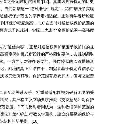
’
”[12]
检查之外无限制
的困局
。其成因具有特定的历史
“
”
“
障、专门新增这一
绝对排他性规定
，旨在
增强了实现
通信权保护范围的窄界定相适配。正如有学者所论证
”
[16]
，则其保护程度愈高
。
在当时对通信权保护范围的
“
—
预方式予以规制，实际上达成了
窄保护范围
高强度
“
”
纳入
通信内容
，正是对通信权保护范围予以扩张的规
、高强度保护模式所设计的严格限制要件，去规制调取
然。一方面，对许多必要的、强度较低的监管措施形
此，困境的真正症结在于，制宪者基于特定通信形态
被技术变迁所打破。保护范围有必要扩大，但与之配套
二者互动关系入手，将重建适配性视为破解困境的关
配格局，其严格主义立场要求推翻《交换意见》对保护
[17]
规范强度。
而反对者则认为，这种收缩保护范围的
40
《宪法》第
条进行教义学重构，建立分层级的保护与
[18]
范结构的新平衡。