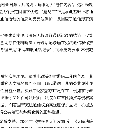
“
”
为检查对象，后者则明确限定为
电信内容
。这种模糊
“
”
宪法保护范围埋下伏笔。
意见二
正是在此基础上将通
映通信活动的信息均受宪法保护，既回应了通信形态演
”
三
并未直接得出法院无权调取通话记录的结论，仅笼
点意见存在逻辑断层：若通话记录确在宪法通信权保护
“
”
“
义务理应是
不得调取通话记录
，而非泛泛要求
不侵犯
革后的实施困境。随着电话等即时通信工具的普及，其
偏重私人交流的属性不同，现代通信工具的公共属性显
要性日益凸显。实践中此类需求广泛存在：例如在行政
定证据；又如在司法层面，法院在审查性骚扰等侵权案
[9]
依据。
若固守宪法通信权的高强度保护立场，机械适
碍公共治理与纠纷化解的正常推进。
2004
足够支持。
年《交换意见》发布后，《人民法院