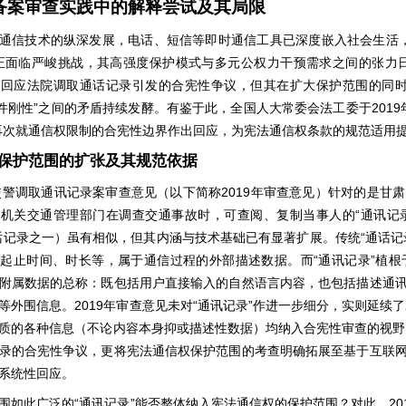
备案审查实践中的解释尝试及其局限
通信技术的纵深发展，电话、短信等即时通信工具已深度嵌入社会生活
正面临严峻挑战，其高强度保护模式与多元公权力干预需求之间的张力
》回应法院调取通话记录引发的合宪性争议，但其在扩大保护范围的同
”
2019
件刚性
之间的矛盾持续发酵。有鉴于此，全国人大常委会法工委于
再次就通信权限制的合宪性边界作出回应，为宪法通信权条款的规范适用
保护范围的扩张及其规范依据
2019
交警调取通讯记录案审查意见（以下简称
年审查意见）针对的是甘肃
“
安机关交通管理部门在调查交通事故时，可查阅、复制当事人的
通讯记
“
话记录之一）虽有相似，但其内涵与技术基础已有显著扩展。传统
通话记
“
”
话起止时间、时长等，属于通信过程的外部描述数据。而
通讯记录
植根
附属数据的总称：既包括用户直接输入的自然语言内容，也包括描述通
2019
“
”
等外围信息。
年审查意见未对
通讯记录
作进一步细分，实则延续了
质的各种信息（不论内容本身抑或描述性数据）均纳入合宪性审查的视野
录的合宪性争议，更将宪法通信权保护范围的考查明确拓展至基于互联
系统性回应。
“
”
20
围如此广泛的
通讯记录
能否整体纳入宪法通信权的保护范围？对此，