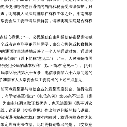
户依法使用电信进行通信的自由和秘密受法律保护，只
检查，明确将人民法院排除在有权主体之外。湖南省移
大常委会法工委申请法律解答，请求明确法院是否有权
“
点核心意见：
一、公民通信自由和通信秘密是宪法赋
安全或者追查刑事犯罪的需要，由公安机关或检察机关
中的通话详单清楚地反映了一个人的通话对象、通话时
”
“
”
“
秘密范畴
（以下简称
意见二
）；
三、人民法院依照
”
“
”
[7]
得侵犯公民的基本权利
（以下简称
意见三
）。
针
、民事诉讼法第六十五条、电信条例第六十六条问题的
了湖南省人大常委会法工委提出的上述三点意见。
中前两点意见更与电信企业的意见高度契合。值得注意
“
66
合，有学者甚至指出
《电信条例》第
条不过是《宪
》为由主张调查取证权优先，也无法回避《民事诉讼
底线，这正是《交换意见》作出前述判断的核心逻辑。
确宪法通信权基本权利属性的同时，将通信检查作为其
的限定具有宪法依据。此处需特别指出的是，《交换意