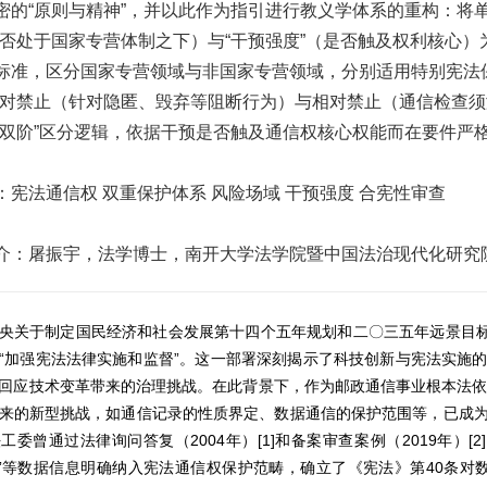
密的“原则与精神”，并以此作为指引进行教义学体系的重构：将单
是否处于国家专营体制之下）与“干预强度”（是否触及权利核心）
标准，区分国家专营领域与非国家专营领域，分别适用特别宪法
绝对禁止（针对隐匿、毁弃等阻断行为）与相对禁止（通信检查
“双阶”区分逻辑，依据干预是否触及通信权核心权能而在要件严
：宪法通信权 双重保护体系 风险场域 干预强度 合宪性审查
介：屠振宇，法学博士，南开大学法学院暨中国法治现代化研究
央关于制定国民经济和社会发展第十四个五年规划和二〇三五年远景目
“
”
加强宪法法律实施和监督
。这一部署深刻揭示了科技创新与宪法实施
回应技术变革带来的治理挑战。在此背景下，作为邮政通信事业根本法
来的新型挑战，如通信记录的性质界定、数据通信的保护范围等，已成
2004
[1]
2019
[2]
法工委曾通过法律询问答复（
年）
和备案审查案例（
年）
”
40
等数据信息明确纳入宪法通信权保护范畴，确立了《宪法》第
条对