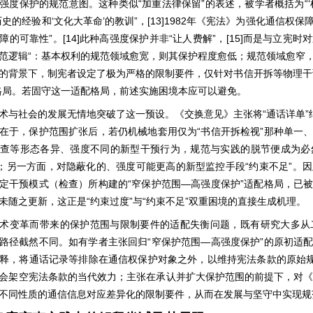
“
”
“‘
强度保护的规范意图。这种类似
加重法律保留
的表述，被学者概括为
‘
’
”
[13]1982
历史的经验和
文化大革命
的教训
，
年《宪法》为强化通信权保
”
[14]
“
”
[15]
障的可靠性
。
此种高强度保护并非
让人费解
，
而是与立宪时对
“
范逻辑
：基本权利的规范领域愈宽，则其保护程度愈低；规范领域愈窄
的背景下，制宪者设定了极为严格的限制要件，仅针对书信开拆等物理干
格局。若固守这一适配格局，前述实施困境本应可以避免。
“
”
术与社会的发展无情地突破了这一预设。《交换意见》主张将
通话详单
“
”
在于，保护范围扩张后，若仍机械地套用仅为
书信开拆检视
那种单一
查等形态各异、强度不同的新型干预行为，规范与实践的脱节便成为必
“
”
；另一方面，对隐蔽化的、强度可能更高的新型监控手段
约束不足
。因
“
—
”
定干预模式（检查）所构建的
窄保护范围
高强度保护
适配格局，已
“
”
“
”
未随之更新，这正是
约束过度
与
约束不足
双重困境的直接生成机理。
术变革而带来的保护范围与限制要件的适配失衡问题，既有研究大多从
“
—
”
路径截然不同。如有学者主张回归
窄保护范围
高强度保护
的原初适
释，将通话记录等排除在通信权保护对象之外，以维持宪法条款的原始
会架空宪法条款的当代效力；主张在承认并扩大保护范围的前提下，对
不同性质的通信信息对应差异化的限制要件，从而在发展与坚守中实现规