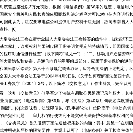
3
66
对该营业部处以
万元罚款。根据《电信条例》第
条的规定，电信用
国家安全机关和人民检察院依照职权和法定程序才可以对电信内容进行
司据此认为，法院要求电信公司提供用户资料于法无据，故向湖南省人
[6]
资料。
大常委会法工委在请示全国人大常委会法工委解答的函件中，提出以下三
基本权利，该项权利的限制仅限于宪法明文规定的特殊情形，即因国家
”
“
”
“
的程序对通信进行检查
（以下简称
意见一
）；
二、移动用户通信资料
等大量隐私和秘密，是通信内容的重要组成部分，应属于宪法保护的通信
和国民事诉讼法》第六十五条规定调查取证，应符合宪法的上述规定，不
2004
4
9
全国人大常委会法工委于
年
月
日以《关于如何理解宪法第四十条
2004
3
法工办复字〔
〕
号，以下简称《交换意见》）作出答复，完全认可
看，这则《交换意见》似乎否定了法院有调取公民通话记录的权力，其
66
40
企业所依据的《电信条例》第
条，与《宪法》第
条后句表述高度重
”
[8]
的翻版
。
这意味着，法院即便以《民事诉讼法》位阶高于《电信条例
——
的合宪性问题
审判权的行使终究不能突破宪法保护公民基本权利的
“
”
，《交换意见》首先澄清了宪法通信权条款的内涵：其中
意见一
在明
式并明确其严格的限制要件，客观上认可了《电信条例》关于检查主体