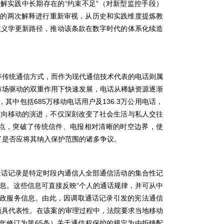
“
”
纾解实践中长期存在的
约束不足
（对新型监控手段）
委的两次解释进行重新审视，从历史和实践维度提炼教
教义学更新路径，推动该条款在数字时代的体系化续造
等传统通信方式，而作为现代通信技术代表的电话则属
市场驱动的双重作用下快速发展，电话从稀缺资源逐渐
685
136.3
，其中包括
万移动电话用户及
万公用电话，
定向移动的演进，不仅深刻改变了社会生活与私人交往
点，突破了传统信件、电报相对清晰的时空边界，使
了是否应将其纳入保护范围的诸多争议。
通话记录是特定时段内通信人全部通信活动的集合性记
“
息。这些信息可直接反映
个人的通话规律，并可从中
政服务信息。由此，因调取通话记录引发的宪法通信
颇具代表性。在该案的审理过程中，法院要求当地移动
65
年修订为第
条）关于通信权保护的规定为由拒绝配