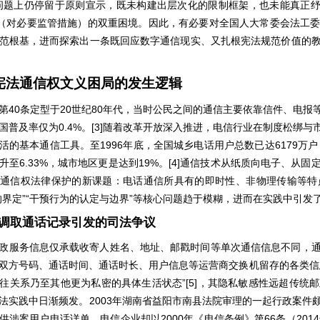
问题上仍停留于原则宣示，既未构建出层次化的限制框架，也未能真正
（对必要监管措施）的双重困境。因此，有必要对全国人大常委会法工
范根基，进而探索出一条既回应数字通信现实、又扎根宪法规范价值的
宪法通信权文义困局的发生逻辑
40
20
80
第
条定型于
世纪
年代，当时公民之间的通信主要依靠信件、电报
0.4%
[3]
国普及率仅为
。
随着改革开放深入推进，电信行业在制度松绑与
1996
6179
活的基本通信工具。至
年底，全国城乡电话用户总数已达
万户
6.33%
19%
[4]
升至
，城市地区更是达到
。
通信技术从纸质向电子、从固
通信权法律保护的新课题：电话通信所具有的即时性、非物理传输等特
”“
”
的界定
干预行为的认定与边界
等核心问题趋于模糊，进而在实践中引发
调取通话记录引发的司法争议
政服务信息仅承载收寄人姓名、地址、邮戳时间等单次通信信息不同，
双方号码、通话时间、通话时长、用户信息等运营商交换机留存的各类信
”[5]
往关系乃至其他更为私密的具体生活状态
，其隐私敏感性远超传统邮
2003
法实践中日渐频发。
年湖南省益阳市南县法院审理的一起行政案件
2000
66
2014
供涉案用户电话详单，电信企业却以
年《电信条例》第
条（