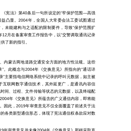
40
“
—
，《宪法》第
条后一句所设定的
窄保护范围
高强
2004
日益凸显。
年，全国人大常委会法工委试图通过
“
时，未能建构与之适配的限制要件，导致
保护范围扩
12
“
年
月在备案审查工作报告中，以
交警调取通讯记录
提供了新的指引。
、内蒙古两地道路交通安全方面的地方性法规。这些
”
2004
“
录
。此概念与
年《交换意见》所指向的
通话详
”
录
主要指电信网络系统中记录的呼叫元数据，如主被
于互联网数字通信技术，其外延更广，是通讯内容信
讯时间、过程、文件传输等状态的元数据，以及终端配
2004
年《交换意见》所蕴含的广义通信内容，即将能
2019
。因此，
年审查意见不仅全面覆盖了前述关于法
网的各类新型通信形态，体现了宪法通信权条款应对数
19
2004
年审查意见并未像
年《交换意见》那样采取直