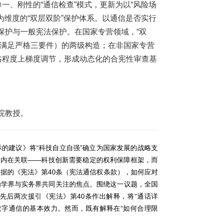
一、刚性的“通信检查”模式，更新为以“风险场
为维度的“双层双阶”保护体系。以通信是否实行
保护与一般宪法保护。在国家专营领域，“双
须满足严格三要件）的两级构造；在非国家专营
格程度上梯度调节，形成动态化的合宪性审查基
院教授。
“
”
标的建议》将
科技自立自强
确立为国家发展的战略支
——
的内在关联
科技创新需要稳定的权利保障框架，而
40
依据的《宪法》第
条（宪法通信权条款），如何应对
为学界与实务界共同关注的焦点。围绕这一议题，全国
40
“
先后两次援引《宪法》第
条作出解释，将
通话详
“
数字通信的基本效力。然而，既有解释在
如何合理限