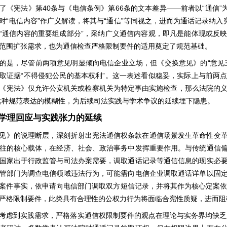
40
66
——
“
”
了《宪法》第
条与《电信条例》第
条的文本差异
前者以
通信
“
”
“
”
对
电信内容
作广义解读，将其与
通信
等同视之，进而为通话记录纳入
“
”
通信内容的重要组成部分
，采纳广义通信内容观，即凡是能体现或反
范围扩张需求，也为通信检查严格限制要件的适用奠定了规范基础。
“
的是，尽管前两项意见明显倾向电信企业立场，但《交换意见》的
意见
“
”
取证据
不得侵犯公民的基本权利
。这一表述看似稳妥，实际上与前两
《宪法》仅允许公安机关或检察机关为特定事由实施检查，那么法院的
这种规范表达的模糊性，为后续司法实践与学术争议的延续埋下隐患。
学理回应与实践张力的延续
见》的说理断层，深刻折射出宪法通信权条款在通信场景发生革命性变
往的核心载体，在经济、社会、政治事务中发挥重要作用。与传统通信
国家出于行政监管与司法办案需要，调取通话记录等通信信息的现实必
管部门为调查电信领域违法行为，可能需向电信企业调取通话详单以固
案件事实，依申请向电信部门调取双方短信记录，并将其作为核心定案
严格限制要件，此类具有合理性的公权力行为将面临合宪性质疑，进而阻
考虑到实践需求，严格落实通信权限制要件的观点在理论与实务界均缺乏