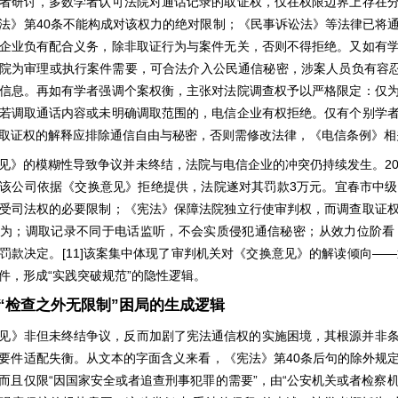
者研讨，多数学者认可法院对通话记录的取证权，仅在权限边界上存在
40
法》第
条不能构成对该权力的绝对限制；《民事诉讼法》等法律已将
企业负有配合义务，除非取证行为与案件无关，否则不得拒绝。又如有
院为审理或执行案件需要，可合法介入公民通信秘密，涉案人员负有容
信息。再如有学者强调个案权衡，主张对法院调查权予以严格限定：仅
若调取通话内容或未明确调取范围的，电信企业有权拒绝。仅有个别学
取证权的解释应排除通信自由与秘密，否则需修改法律，《电信条例》相
2
见》的模糊性导致争议并未终结，法院与电信企业的冲突仍持续发生。
3
该公司依据《交换意见》拒绝提供，法院遂对其罚款
万元。宜春市中级
受司法权的必要限制；《宪法》保障法院独立行使审判权，而调查取证
为；调取记录不同于电话监听，不会实质侵犯通信秘密；从效力位阶看
[11]
——
罚款决定。
该案集中体现了审判机关对《交换意见》的解读倾向
“
”
件，形成
实践突破规范
的隐性逻辑。
“
检查之外无限制
”
困局的生成逻辑
见》非但未终结争议，反而加剧了宪法通信权的实施困境，其根源并非
40
要件适配失衡。从文本的字面含义来看，《宪法》第
条后句的除外规
“
”
“
而且仅限
因国家安全或者追查刑事犯罪的需要
，由
公安机关或者检察