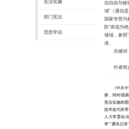
宪法实施
信自由与秘
域”（通信
部门宪法
国家专营为
阶”表现为
思想学说
领域，参照
准。
关键词
作者简
《中共中
撑，同时强调
宪法实施则需
技术迭代所带
人大常委会
”“
单
通讯记录