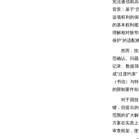
宪法通信权高
“
背景：基于
这项权利的保
的基本权利规
理解相对狭窄
”
保护
的适配
然而，技
范确认。问题
记录、数据筛
“
”
成
过度约束
（书信）与特
的限制要件却
对于因技
键，但提出的
范围的扩大解
方案在实质上
审查框架，使