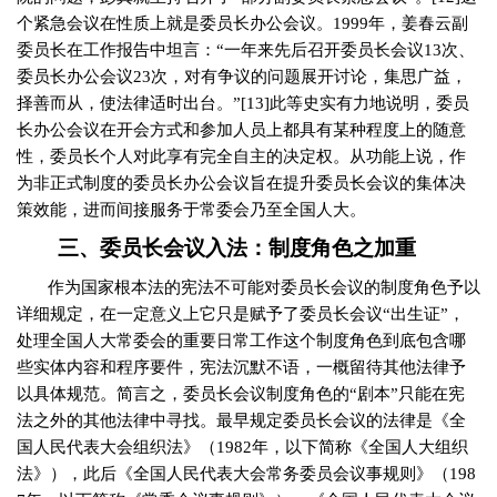
个紧急会议在性质上就是委员长办公会议。
1999
年，姜春云副
委员长在工作报告中坦言：“一年来先后召开委员长会议
13
次、
委员长办公会议
23
次，对有争议的问题展开讨论，集思广益，
择善而从，使法律适时出台。”
[13]
此等史实有力地说明，委员
长办公会议在开会方式和参加人员上都具有某种程度上的随意
性，委员长个人对此享有完全自主的决定权。从功能上说，作
为非正式制度的委员长办公会议旨在提升委员长会议的集体决
策效能，进而间接服务于常委会乃至全国人大。
三、委员长会议入法：制度角色之加重
作为国家根本法的宪法不可能对委员长会议的制度角色予以
详细规定，在一定意义上它只是赋予了委员长会议“出生证”，
处理全国人大常委会的重要日常工作这个制度角色到底包含哪
些实体内容和程序要件，宪法沉默不语，一概留待其他法律予
以具体规范。简言之，委员长会议制度角色的“剧本”只能在宪
法之外的其他法律中寻找。最早规定委员长会议的法律是《全
国人民代表大会组织法》（
1982
年，以下简称《全国人大组织
法》），此后《全国人民代表大会常务委员会议事规则》（
198