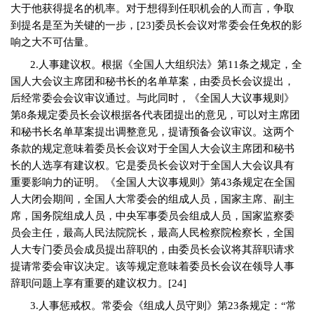
大于他获得提名的机率。对于想得到任职机会的人而言，争取
到提名是至为关键的一步，
[23]
委员长会议对常委会任免权的影
响之大不可估量。
2.
人事建议权。根据《全国人大组织法》第
11
条之规定，全
国人大会议主席团和秘书长的名单草案，由委员长会议提出，
后经常委会会议审议通过。与此同时，《全国人大议事规则》
第
8
条规定委员长会议根据各代表团提出的意见，可以对主席团
和秘书长名单草案提出调整意见，提请预备会议审议。这两个
条款的规定意味着委员长会议对于全国人大会议主席团和秘书
长的人选享有建议权。它是委员长会议对于全国人大会议具有
重要影响力的证明。《全国人大议事规则》第
43
条规定在全国
人大闭会期间，全国人大常委会的组成人员，国家主席、副主
席，国务院组成人员，中央军事委员会组成人员，国家监察委
员会主任，最高人民法院院长，最高人民检察院检察长，全国
人大专门委员会成员提出辞职的，由委员长会议将其辞职请求
提请常委会审议决定。该等规定意味着委员长会议在领导人事
辞职问题上享有重要的建议权力。
[24]
3.
人事惩戒权。常委会《组成人员守则》第
23
条规定：“常