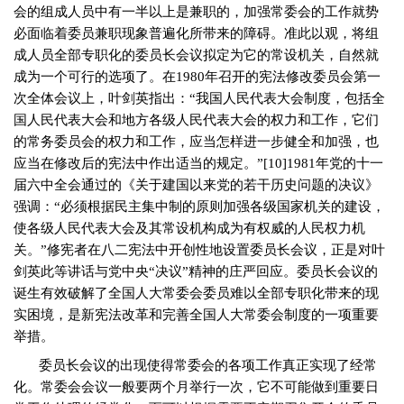
会的组成人员中有一半以上是兼职的，加强常委会的工作就势
必面临着委员兼职现象普遍化所带来的障碍。准此以观，将组
成人员全部专职化的委员长会议拟定为它的常设机关，自然就
成为一个可行的选项了。在
1980
年召开的宪法修改委员会第一
次全体会议上，叶剑英指出：“我国人民代表大会制度，包括全
国人民代表大会和地方各级人民代表大会的权力和工作，它们
的常务委员会的权力和工作，应当怎样进一步健全和加强，也
应当在修改后的宪法中作出适当的规定。”
[10]1981
年党的十一
届六中全会通过的《关于建国以来党的若干历史问题的决议》
强调：“必须根据民主集中制的原则加强各级国家机关的建设，
使各级人民代表大会及其常设机构成为有权威的人民权力机
关。”修宪者在八二宪法中开创性地设置委员长会议，正是对叶
剑英此等讲话与党中央“决议”精神的庄严回应。委员长会议的
诞生有效破解了全国人大常委会委员难以全部专职化带来的现
实困境，是新宪法改革和完善全国人大常委会制度的一项重要
举措。
委员长会议的出现使得常委会的各项工作真正实现了经常
化。常委会会议一般要两个月举行一次，它不可能做到重要日