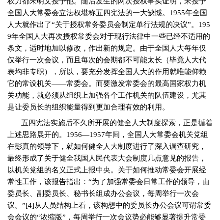
权力都未明文授予他。随后发生的两次授权事实证明，未授予
全国人大常委会立法权堪称五四宪法的一大缺憾。
1955
年全国
人大就作出了“关于授权常务委员会制定单行法规的决议”。
195
9
年全国人大再次授权常委会对于现行法律中一些已经不适用的
条文，适时地加以修改，作出新的规定。由于全国人大每年仅
仅举行一次会议，而且每次的会期都不可能太长（毕竟人大代
表均非专职），所以，要充分发挥全国人大的作用就唯能仰赖
它的常设机关——常委会。而要激发常委会的最高国家权力机
关功能，就必须从组织上加强各个工作机关的队伍建设，尤其
是让委员长的组织能量得到更加合理有效的利用。
五四宪法实施后不久所开展的健全人大制度探索，正是循着
上述思路展开的。
1956
—
1957
年间，全国人大常委会机关党组
在彭真的领导下，就如何健全人大制度进行了深入调查研究，
最终形成了关于健全我国人民代表大会制度几点意见的报告，
以机关党组的名义正式上报中央。关于如何推动常委会开展经
常性工作，该报告指出：“为了加强常委会日常工作的领导，由
委员长、副委员长、秘书长组成办公会议，每周举行一次会
议。”
[4]
从人员结构上看，该构想中的委员长办公会议可谓常委
会会议的“浓缩版”，每周举行一次会议势必能够显著提升常委