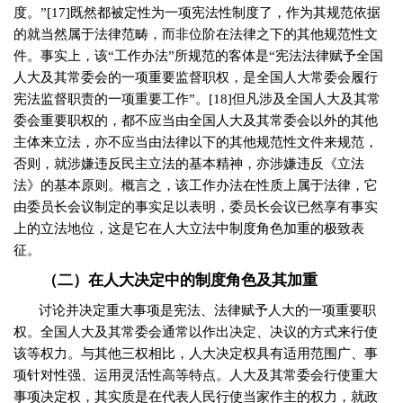
度。”
[17]
既然都被定性为一项宪法性制度了，作为其规范依据
的就当然属于法律范畴，而非位阶在法律之下的其他规范性文
件。事实上，该“工作办法”所规范的客体是“宪法法律赋予全国
人大及其常委会的一项重要监督职权，是全国人大常委会履行
宪法监督职责的一项重要工作”。
[18]
但凡涉及全国人大及其常
委会重要职权的，都不应当由全国人大及其常委会以外的其他
主体来立法，亦不应当由法律以下的其他规范性文件来规范，
否则，就涉嫌违反民主立法的基本精神，亦涉嫌违反《立法
法》的基本原则。概言之，该工作办法在性质上属于法律，它
由委员长会议制定的事实足以表明，委员长会议已然享有事实
上的立法地位，这是它在人大立法中制度角色加重的极致表
征。
（二）在人大决定中的制度角色及其加重
讨论并决定重大事项是宪法、法律赋予人大的一项重要职
权。全国人大及其常委会通常以作出决定、决议的方式来行使
该等权力。与其他三权相比，人大决定权具有适用范围广、事
项针对性强、运用灵活性高等特点。人大及其常委会行使重大
事项决定权，其实质是在代表人民行使当家作主的权力，就政