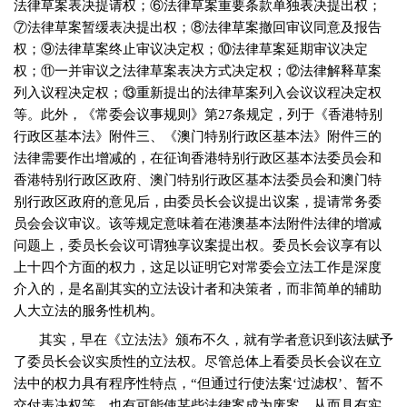
法律草案表决提请权；⑥法律草案重要条款单独表决提出权；
⑦法律草案暂缓表决提出权；⑧法律草案撤回审议同意及报告
权；⑨法律草案终止审议决定权；⑩法律草案延期审议决定
权；
⑪
一并审议之法律草案表决方式决定权；
⑫
法律解释草案
列入议程决定权；
⑬
重新提出的法律草案列入会议议程决定权
等。此外，《常委会议事规则》第
27
条规定，列于《香港特别
行政区基本法》附件三、《澳门特别行政区基本法》附件三的
法律需要作出增减的，在征询香港特别行政区基本法委员会和
香港特别行政区政府、澳门特别行政区基本法委员会和澳门特
别行政区政府的意见后，由委员长会议提出议案，提请常务委
员会会议审议。该等规定意味着在港澳基本法附件法律的增减
问题上，委员长会议可谓独享议案提出权。委员长会议享有以
上十四个方面的权力，这足以证明它对常委会立法工作是深度
介入的，是名副其实的立法设计者和决策者，而非简单的辅助
人大立法的服务性机构。
其实，早在《立法法》颁布不久，就有学者意识到该法赋予
了委员长会议实质性的立法权。尽管总体上看委员长会议在立
法中的权力具有程序性特点，“但通过行使法案‘过滤权’、暂不
交付表决权等，也有可能使某些法律案成为废案，从而具有实