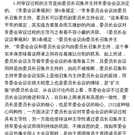
1.
对审议过程的主导是由委员长召集并主持常委会会议决定
的。《常委会议事规则》第
6
条规定：“常务委员会会议由委员
长召集并主持。委员长可以委托副委员长主持会议。”这条看似
平常的规定，其实蕴含着复杂而又微妙的内涵，委员长会议对
常委会审议过程的主导与之有着不容小觑的关联。《委员长会
议议事规则》第
3
条规定：“委员长会议由委员长召集并主
持。”常委会会议和委员长会议均由委员长召集并主持，这个事
实本身意味着这两者之间存在着难以分割的联系。如上所述，
委员长会议主导着常委会会议的各项筹备工作，且委员长会议
同样是由委员长召集并主持的，由此不难推断，委员长召集和
主持常委会会议实际上是他召集与主持委员长会议的延续，而
常委会会议在很大程度上也是委员长会议的继续，是“扩大
版”的委员长会议。从会议讨论内容上看，常委会会议不过是委
员长会议的推进和深入，在目标上两者具有高度的一致性。委
员长是委员长会议的核心，也是常委会会议的核心。
[32]
这种核
心同构性，一方面决定了委员长会议对常委会会议的审议过程
具有主导性，另一方面也使得这种主导性通过委员长召集并主
持常委会会议而得到持续的巩固。不难设想的是，假如常委会
会议也像全国人大会议那样，是由主席团推选主席团成员若干