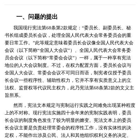
一、问题的提出
我国现行宪法第
68
条第
2
款规定：“委员长、副委员长、秘
书长组成委员长会议，处理全国人民代表大会常务委员会的重
要日常工作。”此等规定意味着委员长会议像全国人民代表大会
会议（以下简称“全国人大会议”）、全国人民代表大会常务委
员会会议（以下简称“常委会会议”）一样，属于一种享有宪法
地位的人大会议制度。不过，在权力配置方面，委员长会议与
全国人大会议、常委会会议不可同日而语，制宪者仅授予委员
长会议一些程序性、辅助性权力，它并不享有实质意义上的立
法权、监督权等代议民主权力，此乃宪法第
68
条第
2
款的文义主
旨所系。
然而，宪法文本规定与宪制运行实践之间难免出现某种程度
上的不对称。现行宪法实施四十余年来的宪制实践表明，委员
长会议的制度角色发生了较为明显的嬗变。宪法文本上的委员
长会议主要是负责处理常委会的程序性工作，没有实体性的决
定权，不能作出涉及公民、法人和其他组织权利义务的决定、