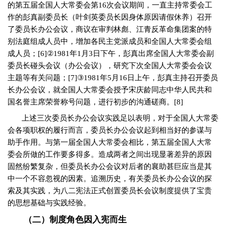
的第五届全国人大常委会第
16
次会议期间，一直主持常委会工
作的彭真副委员长（叶剑英委员长因身体原因请假休养）召开
了委员长办公会议，商议在审判林彪、江青反革命集团案的特
别法庭组成人员中，增加各民主党派成员和全国人大常委会组
成人员；
[6]
②
1981
年
1
月
3
日下午，彭真出席全国人大常委会副
委员长碰头会议（办公会议），研究下次全国人大常委会会议
主题等有关问题；
[7]
③
1981
年
5
月
16
日上午，彭真主持召开委员
长办公会议，就全国人大常委会授予宋庆龄同志中华人民共和
国名誉主席荣誉称号问题，进行初步的沟通磋商。
[8]
上述三次委员长办公会议实践足以表明，对于全国人大常委
会各项职权的履行而言，委员长办公会议起到相当好的参谋与
助手作用。与第一届全国人大常委会相比，第五届全国人大常
委会所做的工作要多得多。造成两者之间出现显著差异的原因
固然纷繁复杂，但委员长办公会议对后者的襄助甚巨应当是其
中一个不容忽视的因素。追溯历史，有关委员长办公会议的探
索及其实践，为八二宪法正式创置委员长会议制度提供了宝贵
的思想基础与实践经验。
（二）制度角色因入宪而生