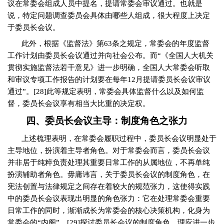
议在常委会组成人员中提名，提请常委会审议通过。也就是
说，特定问题调查委员会具体由哪些人组成，很大程度上决定
于委员长会议。
此外，根据《监督法》第
63
条之规定，常委会的年度监督
工作计划由委员长会议通过并向社会公布。而“《全国人大机关
贯彻实施监督法若干意见》进一步明确，全国人大常委会听取
和审议专项工作报告的计划要在每年
12
月提请委员长会议审议
通过”。
[28]
此等规定表明，常委会具体监督什么以及如何监
督，委员长会议享有相当大比重的决定权。
四、委员长会议主导：制度角色之张力
上述梳理表明，在常委会履职过程中，委员长会议明显处于
主导地位，扮演着主导者角色。对于常委会而言，委员长会议
并非居于纯粹负责处理其重要日常工作的从属地位，不再单纯
扮演辅助者角色。毋庸讳言，关于委员长会议的制度角色，在
宪法创置与法律规定之间存在着较大的规范张力，这使得实践
中的委员长会议表现出明显的角色张力：它在处理常委会重要
日常工作的同时，渐渐成长为常委会的核心决策机构，化身为
常委会的“内阁”。
[29]
探讨委员长会议的制度角色，理应进一步