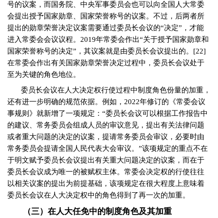
号的议案，而国务院、中央军事委员会也可以向全国人大常委
会提出授予国家勋章、国家荣誉称号的议案。不过，后两者所
提出的勋章荣誉决定议案需要通过委员长会议的“决定”，才能
进入常委会会议议程。
2019
年常委会作出“关于授予国家勋章和
国家荣誉称号的决定”，其议案就是由委员长会议提出的。
[22]
在常委会作出有关国家勋章荣誉决定过程中，委员长会议处于
至为关键的角色地位。
委员长会议在人大决定权行使过程中制度角色份量的加重，
还有进一步明确的规范依据。例如，
2022
年修订的《常委会议
事规则》就新增了一项规定：“委员长会议可以根据工作报告中
的建议、常务委员会组成人员的审议意见，提出有关法律问题
或者重大问题的决定的议案，提请常务委员会审议，必要时由
常务委员会提请全国人民代表大会审议。”该项规定的重点不在
于明文赋予委员长会议提出有关重大问题决定的议案，而在于
委员长会议成为唯一的被赋权主体。常委会决定权的行使往往
以相关议案的提出为前提基础，该项规定在很大程度上意味着
委员长会议在人大决定权中的角色得到了再一次的加重。
（三）在人大任免中的制度角色及其加重