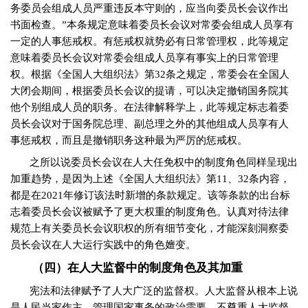
务委员会组成人员严重违反本守则的，应当向委员长会议作出
书面检查。”本条规定意味着委员长会议对常委会组成人员享有
一定的人事惩戒权。有惩戒权就势必有日常管理权，此等规定
意味着委员长会议对常委会组成人员享有事实上的日常管理
权。根据《全国人大组织法》第
32
条之规定，常委会在全国人
大闭会期间，根据委员长会议的提请，可以决定撤销国务院其
他个别组成人员的职务。在法律解释学上，此等规定标志着委
员长会议对于国务院总理、副总理之外的其他组成人员享有人
事惩戒权，而且是撤销职务这种最为严厉的惩戒权。
之所以说委员长会议在人大任免权中的制度角色同样呈现出
加重趋势，是因为上述《全国人大组织法》第
11
、
32
条内容，
都是在
2021
年修订该法时新增的条款规定。该等条款的出台标
志着委员长会议被赋予了更大权重的制度角色。认真对待法律
规范上有关委员长会议职权的所有细节变化，才能深刻洞察委
员长会议在人大运行实践中的角色嬗变。
（四）在人大监督中的制度角色及其加重
宪法和法律赋予了人大广泛的监督权。人大监督从根本上说
是人民当家作主、管理国家事务的政治需要。不尊重人大监督