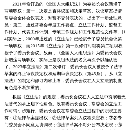
2021
年修订后的《全国人大组织法》为委员长会议新增了
两项职权：第一，决定是否将议案和决定草案、决议草案提请
常委会全体会议表决，对暂不交付表决的，提出下一步处理意
见；第二，通过常委会年度工作要点、立法工作计划、监督工
作计划、代表工作计划、专项工作规划和工作规范性文件等。
[1
4]
实际上，
2000
年通过的《立法法》已经赋予了委员长会议第
一项职权，而
2015
年《立法法》第一次修订时就将第二项职权
授予了委员长会议。故而，《全国人大组织法》为委员长会议
新增这两项职权，实际上是以组织法的名义再次予以确认罢
了。
2023
年立法法》第二次修订，委员长会议又被授予了法律
草案的终止审议决定权和延期审议决定权（第
45
条）。从《立
法法》的制定和修订内容上看，委员长会议在人大立法的制度
角色是不断加重的。
根据《立法法》的规定，委员长会议在人大立法中扮演着无
法替代的承上启下性角色。没有委员长会议，常委会的立法工
作可谓寸步难行。委员长会议在常委会立法过程中的职权主要
有：①法律草案提出权；②法律草案列入议程决定权；③各专
门委员会不同意见协调权；④法律草案不对外公布决定权；⑤