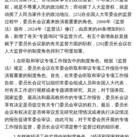
权，就是不尊重人民的政治权力；而动摇了人大监督权，就是
动摇了人民当家作主的政治地位。
[25]
在全国人大常委会的监督
过程中，委员长会议素来扮演着重要的角色。
2006
年《监督
法》颁布，
2024
年《监督法》修订，由原来的
48
条增加到
65
条，新增了有关“专题询问”等监督方式。有五个新增条款直接
赋予了委员长会议新的有关监督方面的职权，
[26]
委员长会议在
人大监督中的制度角色得到了明显加重。
1.
在听取和审议专项工作报告中的制度角色。根据《监督
法》规定，委员长会议在常委会听取和审议专项工作报告中扮
演着重要的制度角色。首先，在常委会听取和审议专项工作报
告前，委员长会议可以组织常委会组成人员和全国人大代表，
对有关工作进行视察或者专题调查研究。其次，对于国务院、
国家监委、最高法和最高检所作的专项工作报告，委员长会议
享有决定是否提交有关专门委员会审议的权力。最后，委员长
会议有权决定是否将审议意见研究处理情况或者执行决议情况
的报告提请常委会审议。由此可知，对于常委会所开展的专项
工作报告监督，委员长会议可谓是整个监督过程的组织者。
2.
在财政经济工作监督中的制度角色。“经济和国家财政的