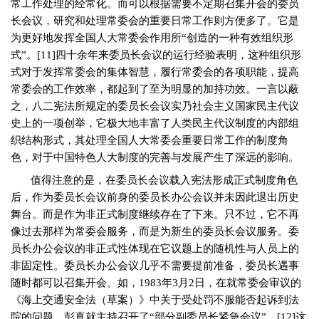
常工作处理的经常化。而可以根据需要不定期召集开会的委员
长会议，研究和处理常委会的重要日常工作则方便多了。它是
为更好地发挥全国人大常委会作用所“创造的一种有效组织形
式”。
[11]
四十余年来委员长会议的运行经验表明，这种组织形
式对于发挥常委会的集体智慧，履行常委会的各项职能，提高
常委会的工作效率，都起到了至为明显的加持功效。一言以蔽
之，八二宪法所规定的委员长会议实乃社会主义国家民主代议
史上的一项创举，它极大地丰富了人类民主代议制度的内部组
织结构形式，其处理全国人大常委会重要日常工作的制度角
色，对于中国特色人大制度的完善与发展产生了深远的影响。
值得注意的是，在委员长会议载入宪法形成正式制度角色
后，作为委员长会议前身的委员长办公会议并未因此退出历史
舞台。而是作为非正式制度继续存在了下来。只不过，它不再
像过去那样为常委会服务，而是为新生的委员长会议服务。委
员长办公会议的非正式性体现在它议题上的随机性与人员上的
非固定性。委员长办公会议几乎不需要提前准备，委员长遇事
随时都可以召集开会。如，
1983
年
3
月
2
日，在就常委会审议的
《海上交通安全法（草案）》中关于受处罚不服能否起诉到法
院的问题，彭真就主持召开了“部分副委员长紧急会议”。
[12]
这