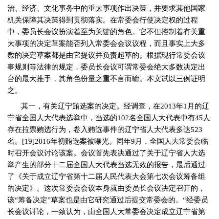
治、经济、文化事务中的重大事项作出决策，并要求其他国家
机关保障其决策得到贯彻落实。在常委会行使决定权的过程
中，委员长会议扮演着至为关键的角色。它不但控制着有关重
大事项的决定草案能否列入常委会会议议程，而且事实上大多
数的决定草案都是由它提议并负责起草的。根据现行常委会议
事规则等法律的规定，委员长会议可谓常委会绝大多数决定出
台的最大推手，其角色份量之重不言而喻。本文试以三例证明
之。
其一，有关辽宁贿选案的决定。经调查，在
2013
年
1
月的辽
宁省全国人大代表选举中，当选的
102
名全国人大代表中有
45
人
存在拉票贿选行为，卷入贿选事件的辽宁省人大代表多达
523
名。
[19]2016
年初贿选案被曝光。同年
9
月，全国人大常委会临
时召开会议讨论该案。会议首先表决通过了关于辽宁省人大选
举产生的部分十二届全国人大代表当选无效的报告，最后通过
了《关于成立辽宁省第十二届人民代表大会第七次会议筹备组
的决定》。这次常委会会议本身就由委员长会议决定召开的，
该“筹备决定”草案也是由它研究通过后提交常委会的。“经委员
长会议讨论，一致认为，由全国人大常委会决定成立辽宁省第