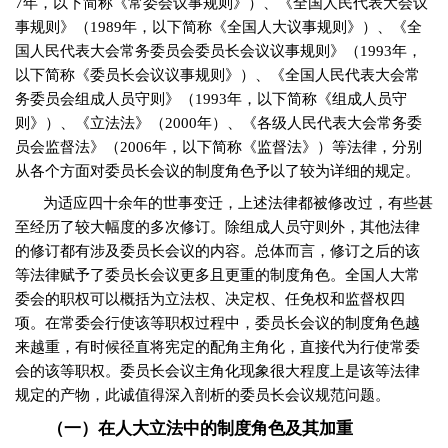
7
年，以下简称《常委会议事规则》）、《全国人民代表大会议
事规则》（
1989
年，以下简称《全国人大议事规则》）、《全
国人民代表大会常务委员会委员长会议议事规则》（
1993
年，
以下简称《委员长会议议事规则》）、《全国人民代表大会常
务委员会组成人员守则》（
1993
年，以下简称《组成人员守
则》）、《立法法》（
2000
年）、《各级人民代表大会常务委
员会监督法》（
2006
年，以下简称《监督法》）等法律，分别
从各个方面对委员长会议的制度角色予以了较为详细的规定。
为适应四十余年的世事变迁，上述法律都被修改过，有些甚
至经历了较大幅度的多次修订。除组成人员守则外，其他法律
的修订都有涉及委员长会议的内容。总体而言，修订之后的该
等法律赋予了委员长会议更多且更重的制度角色。全国人大常
委会的职权可以概括为立法权、决定权、任免权和监督权四
项。在常委会行使该等职权过程中，委员长会议的制度角色越
来越重，有时候径直将宪定的配角主角化，直接代为行使常委
会的该等职权。委员长会议主角化现象很大程度上是该等法律
规定的产物，此诚值得深入剖析的委员长会议规范问题。
（一）在人大立法中的制度角色及其加重