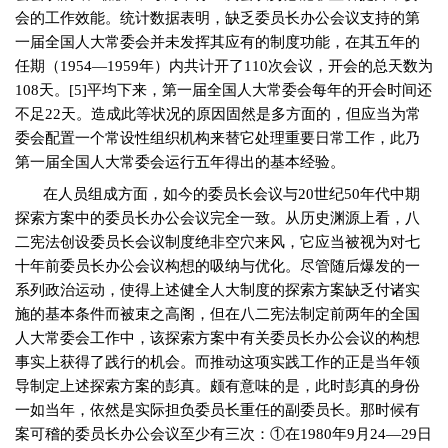
会的工作效能。统计数据表明，缺乏委员长办公会议支持的第
一届全国人大常委会并未发挥其应有的制度功能，在其五年的
任期（
1954
—
1959
年）内共计开了
110
次会议，开会的总天数为
108
天。
[5]
平均下来，第一届全国人大常委会每年的开会时间还
不足
22
天。造成此等状况的原因固然是多方面的，但应当为常
委会配置一个常设性组织机构来替它处理重要日常工作，此乃
第一届全国人大常委会运行五年得出的基本经验。
在人员组成方面，如今的委员长会议与
20
世纪
50
年代中期
探索方案中的委员长办公会议完全一致。从历史渊源上看，八
二宪法创设委员长会议制度绝非空穴来风，它应当被视为对七
十年前委员长办公会议构想的吸纳与优化。尽管随后爆发的一
系列政治运动，使得上述健全人大制度的探索方案缺乏付诸实
施的基本条件而被束之高阁，但在八二宪法制定前两年的全国
人大常委会工作中，该探索方案中有关委员长办公会议的构想
事实上获得了践行的机会。而推动这项实践工作的正是当年领
导制定上述探索方案的彭真。颇有意味的是，此时彭真的身份
一如当年，依然是实际担负委员长重任的副委员长。那时候有
案可稽的委员长办公会议至少有三次：①在
1980
年
9
月
24
—
29
日