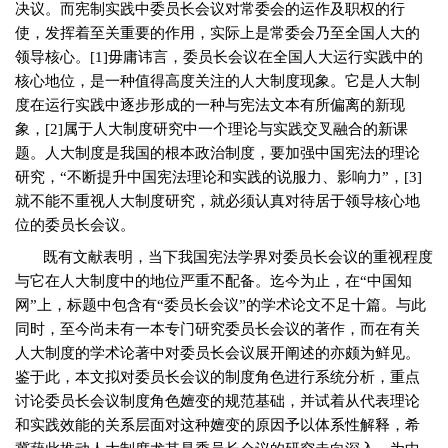
决议。而宪制实践中委员长会议对常委会的运作及职权的行
使，发挥着至关重要的作用，实际上是常委会乃至全国人大的
领导核心。
[1]
毋庸讳言，委员长会议在全国人大运行实践中的
核心地位，是一种值得高度关注的人大制度现象。它是人大制
度在运行实践中逐步形成的一种与宪法文本有所偏离的新现
象，
[2]
属于人大制度研究中一个理论与实践交叉融合的新课
题。人大制度是我国的根本政治制度，要加强中国宪法的理论
研究，“不断提升中国宪法理论和实践的说服力、影响力”，
[3]
就不能不重视人大制度研究，就必须认真对待居于领导核心地
位的委员长会议。
既有文献表明，当下我国宪法学界对委员长会议的重视程度
与它在人大制度中的地位严重不配备。迄今为止，在“中国知
网”上，标题中包含有“委员长会议”的学术论文不足十篇。与此
同时，至今尚未有一本专门研究委员长会议的著作，而在有关
人大制度的学术论著中对委员长会议展开阐述的亦颇为鲜见。
鉴于此，本文拟对委员长会议的制度角色进行系统分析，重点
讨论委员长会议制度角色嬗变的规范基础，并试着从代表理论
和实践效能的关系层面对这种嬗变的原因予以体系性解释，希