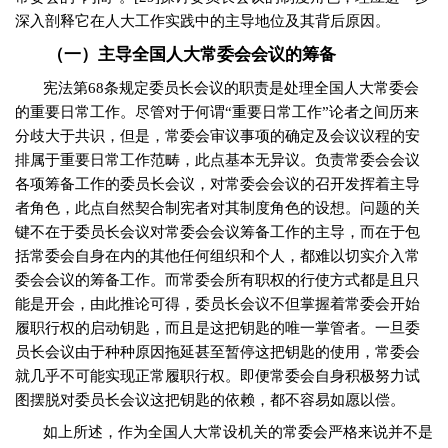
深入剖释它在人大工作实践中的主导地位及其背后原因。
（一）主导全国人大常委会会议的筹备
宪法第
68
条规定委员长会议的职责是处理全国人大常委会
的重要日常工作。尽管对于何谓“重要日常工作”论者之间历来
分歧大于共识，但是，常委会审议事项的确定及会议议程的安
排属于重要日常工作范畴，此点基本无异议。负责常委会会议
各项筹备工作的委员长会议，对常委会会议的召开发挥着主导
者角色，此点自然契合制宪者对其制度角色的设想。问题的关
键不在于委员长会议对常委会会议筹备工作的主导，而在于包
括常委会自身在内的其他任何组织和个人，都难以切实介入常
委会会议的筹备工作。而常委会所有职权的行使方式都是且只
能是开会，由此推论可得，委员长会议不但掌握着常委会开始
履职行权的启动钥匙，而且是这把钥匙的唯一掌管者。一旦委
员长会议由于种种原因拖延甚至暂停这把钥匙的使用，常委会
就几乎不可能实现正常履职行权。即便常委会自身积极努力试
图摆脱对委员长会议这把钥匙的依赖，都不容易如愿以偿。
如上所述，作为全国人大常设机关的常委会严格来说并不是