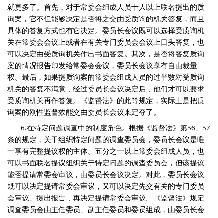
就更多了。首先，对于常委会组成人员十人以上联名提出的质
询案，它不但能够决定是否将之交由受质询的机关答复，而且
具体的答复方式也有它决定。委员长会议既可以选择受质询机
关在常委会会议上或者在有关专门委员会会议上口头答复，也
可以决定由受质询机关作出书面答复。其次，是否将答复质询
案的情况报告印发给常委会会议，委员长会议享有自由裁量
权。最后，如果提质询案的常委会组成人员的过半数对受质询
机关的答复不满意，经过委员长会议决定后，他们才可以要求
受质询机关再作答复。《监督法》的此等规定，实际上是把质
询案的刚性监督效能交由委员长会议来定夺了。
6.
在特定问题调查中的制度角色。根据《监督法》第
56
、
57
条的规定，关于组织特定问题的调查委员会，委员长会议是唯
一享有完整提议权的主体。五分之一以上常委会组成人员，也
可以书面联名提议组织关于特定问题的调查委员会，但该提议
能否提请常委会审议，由委员长会议决定。对此，委员长会议
既可以决定提请常委会审议，又可以决定先交有关的专门委员
会审议、提出报告，再决定提请常委会审议。《监督法》规定
调查委员会由主任委员、副主任委员和委员组成，由委员长会