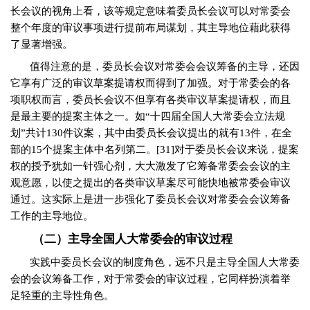
长会议的视角上看，该等规定意味着委员长会议可以对常委会
整个年度的审议事项进行提前布局谋划，其主导地位藉此获得
了显著增强。
值得注意的是，委员长会议对常委会会议筹备的主导，还因
它享有广泛的审议草案提请权而得到了加强。对于常委会的各
项职权而言，委员长会议不但享有各类审议草案提请权，而且
是最主要的提案主体之一。如“十四届全国人大常委会立法规
划”共计
130
件议案，其中由委员长会议提出的就有
13
件，在全
部的
15
个提案主体中名列第二。
[31]
对于委员长会议来说，提案
权的授予犹如一针强心剂，大大激发了它筹备常委会会议的主
观意愿，以使之提出的各类审议草案尽可能快地被常委会审议
通过。这实际上是进一步强化了委员长会议对常委会会议筹备
工作的主导地位。
（二）主导全国人大常委会的审议过程
实践中委员长会议的制度角色，远不只是主导全国人大常委
会的会议筹备工作，对于常委会的审议过程，它同样扮演着举
足轻重的主导性角色。