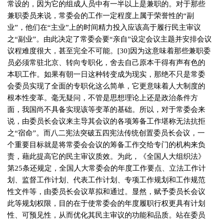
常设的，因为它的组成人员中有一半以上是兼职的。对于那些
兼职委员来说，常委会的工作一定程度上属于荣誉性的“副
业”，他们在“主业”上的时间精力投入应该高于履行民主审议
之“副业”。由此决定了常委会要“亲自”设定会议主题并安排会议
议程难度很大，甚至完全不可能。
[30]
因为这意味着那些兼职委
员必须常驻北京、转向专职化，舍去自己原本干得有声有色的
本职工作。如果有朝一日这种转变成为现实，那绝不只是常委
会委员实现了全面的专职化这么简单，它更意味着人大制度的
根本性变革。毫无疑问，不管是思想理论上还是政治条件方
面，我国尚不具备实现该等变革的基础。所以，对于常委会来
说，由委员长会议来主导其会议的各项筹备工作堪称无法抗拒
之“宿命”。而八二宪法突破五四宪法传统创置委员长会议，一
个重要目标就是将常委会会议的筹备工作交给专门的机构来负
责，藉此提高它的民主审议质效。为此，《全国人大组织法》
第
25
条还规定，全国人大常委会的年度工作要点、立法工作计
划、监督工作计划、代表工作计划、专项工作规划和工作规范
性文件等，由委员长会议草拟和通过。显然，赋予委员长会议
此等规划权限，目的在于使常委会的年度履职行权更具有计划
性、可预见性，从而优化其民主审议的功能和品质。站在委员