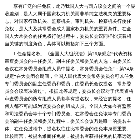
享有广泛的任免权，此乃我国人大与西方议会之间的一个显
著差别，是人大属于国家权力机关而非单纯立法机关的重要标
志。对国家行政机关、监察机关、审判机关、检察机关行使任
免权，是人大及其常委会成为国家权力机关的重要条件。在全
国人大常委会的任免权行使过程中，委员长会议同样扮演着相
当关键的制度角色，具体可以概括如下三个方面。
1.
任命提名权。《全国人大组织法》第
26
条规定“代表资格
审查委员会的主任委员、副主任委员和委员的人选，由委员长
会议在常务委员会组成人员中提名，常务委员会任免”；第
34
条
规定“在大会闭会期间，全国人民代表大会常务委员会可以任免
专门委员会的副主任委员和委员，由委员长会议提名，常务委
员会会议表决通过”。根据此等规定，委员长会议对于代表资格
审查委员会的所有组成人员都享有提名权，未经它的提名，任
何人都不可能成为该委员会的组成人员。全国人大如今有监察
和司法委员会等十个专门委员会。在常委会任免该等专门委员
会的副主任委员和委员过程中，委员长会议乃是唯一的提名主
体。在任免过程中，提名权往往比常委会的任免本身更重要。
比较而言，被提名难而任免易，被提名者获得任免的机率远远