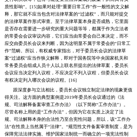
质性影响”。
[15]
如果对处理“重要日常工作”作一般性的文义解
释，那它就不应当包含对法律草案的“过滤权”，而只能对提交
的法律草案作形式审查。至于法律草案本身是否成熟，它里面
是否存在需要进一步研究的重大问题等等，都属于作为立法者
的常委会会议审议内容，它们应当由常委会自己来决定，而不
应交由委员长会议来判断，因为这明显不属于常委会的“日常工
作”范畴。所以，有权威专家指出，对于委员长会议的法律草
案“过滤权”应当作狭义解释，即对于国务院等中央国家机关和
常务委员会组成人员十人以上联名所提出的法律草案，委员长
会议应当决定列入议程，不应决定不列入议程，但委员长会议
有权决定列入哪次会议的议程。
[16]
跟深度参与立法相比，委员长会议独立制定法律的现象更值
得关注。这方面的典型案例是
2019
年委员长会议通过的《法
规、司法解释备案审查工作办法》（以下简称“工作办法”）。
尽管名称上用的是“工作办法”，但因为它在实质上决定了法
规、司法解释本身的合法性乃至合宪性问题，所以，该“工作办
法”在性质上当然属于“法律”。“规范性文件备案审查制度，是为
保障宪法法律实施、维护国家法制统一而确立的一项宪法性制