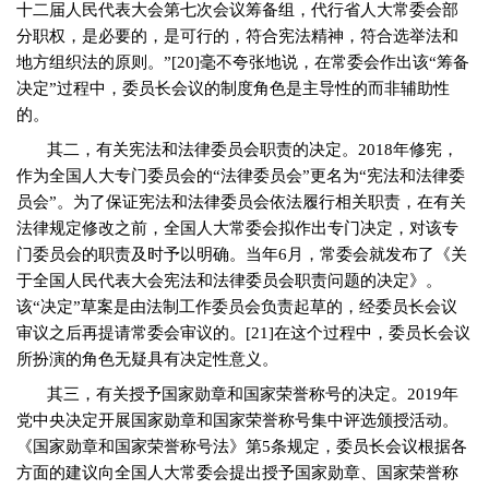
十二届人民代表大会第七次会议筹备组，代行省人大常委会部
分职权，是必要的，是可行的，符合宪法精神，符合选举法和
地方组织法的原则。”
[20]
毫不夸张地说，在常委会作出该“筹备
决定”过程中，委员长会议的制度角色是主导性的而非辅助性
的。
其二，有关宪法和法律委员会职责的决定。
2018
年修宪，
作为全国人大专门委员会的“法律委员会”更名为“宪法和法律委
员会”。为了保证宪法和法律委员会依法履行相关职责，在有关
法律规定修改之前，全国人大常委会拟作出专门决定，对该专
门委员会的职责及时予以明确。当年
6
月，常委会就发布了《关
于全国人民代表大会宪法和法律委员会职责问题的决定》。
该“决定”草案是由法制工作委员会负责起草的，经委员长会议
审议之后再提请常委会审议的。
[21]
在这个过程中，委员长会议
所扮演的角色无疑具有决定性意义。
其三，有关授予国家勋章和国家荣誉称号的决定。
2019
年
党中央决定开展国家勋章和国家荣誉称号集中评选颁授活动。
《国家勋章和国家荣誉称号法》第
5
条规定，委员长会议根据各
方面的建议向全国人大常委会提出授予国家勋章、国家荣誉称