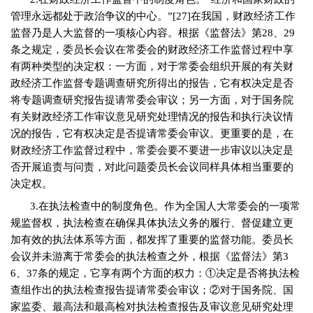
管理永远都处于政治争议的中心。”
[27]
在我国，财政经济工作
监督乃是人大监督的一项核心内容。根据《监督法》第
28
、
29
条之规定，委员长会议在常委会的财政经济工作监督过程中享
有两种类型的决定权：一方面，对于常委会组织开展的有关财
政经济工作监督专题调查研究所得出的报告，它有权决定是否
将专题调查研究报告提请常委会审议；另一方面，对于国务院
有关财政经济工作审议意见研究处理情况的报告和执行决议情
况的报告，它有权决定是否提请常委会审议。更重要的是，在
财政经济工作监督过程中，常委会要不要进一步审议以决定是
否开展追责与问责，对此问题委员长会议同样具体相当重要的
决定权。
3.
在执法检查中的制度角色。作为全国人大常委会的一项常
规监督权，执法检查在确保具体执法义务的履行、督促建立更
加有效的执法体系等方面，都发挥了重要的监督功能。委员长
会议并未游离于常委会的执法检查之外，根据《监督法》第
3
6
、
37
条的规定，它享有两个方面的权力：①决定是否将执法检
查组作出的执法检查报告提请常委会审议；②对于国务院、国
家监委、最高法和最高检对执法检查报告及审议意见研究处理