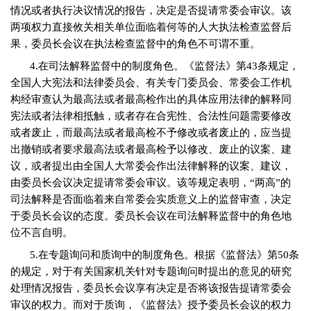
情况或者执行决议情况的报告，决定是否提请常委会审议。该
两项权力直接攸关相关单位面临着何等的人大执法检查监督后
果，委员长会议在执法检查监督中的角色不可谓不重。
4.
在司法解释监督中的制度角色。《监督法》第
43
条规定，
全国人大宪法和法律委员会、有关专门委员会、常委会工作机
构经审查认为最高法或者最高检作出的具体应用法律的解释同
宪法或者法律相抵触，或者存在合宪性、合法性问题需要修改
或者废止，而最高法或者最高检不予修改或者废止的，应当提
出撤销或者要求最高法或者最高检予以修改、废止的议案、建
议，或者提出由全国人大常委会作出法律解释的议案、建议，
由委员长会议决定提请常委会审议。该等规定表明，“两高”的
司法解释是否面临着来自常委会实质意义上的监督审查，决定
于委员长会议的态度。委员长会议在司法解释监督中的角色地
位不言自明。
5.
在专题询问和质询中的制度角色。根据《监督法》第
50
条
的规定，对于有关国家机关针对专题询问时提出的意见的研究
处理情况报告，委员长会议享有决定是否将该报告提请常委会
审议的权力。而对于质询，《监督法》授予委员长会议的权力