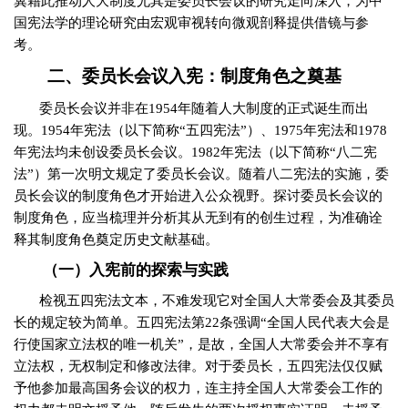
冀藉此推动人大制度尤其是委员长会议的研究走向深入，为中
国宪法学的理论研究由宏观审视转向微观剖释提供借镜与参
考。
二、委员长会议入宪：制度角色之奠基
委员长会议并非在
1954
年随着人大制度的正式诞生而出
现。
1954
年宪法（以下简称“五四宪法”）、
1975
年宪法和
1978
年宪法均未创设委员长会议。
1982
年宪法（以下简称“八二宪
法”）第一次明文规定了委员长会议。随着八二宪法的实施，委
员长会议的制度角色才开始进入公众视野。探讨委员长会议的
制度角色，应当梳理并分析其从无到有的创生过程，为准确诠
释其制度角色奠定历史文献基础。
（一）入宪前的探索与实践
检视五四宪法文本，不难发现它对全国人大常委会及其委员
长的规定较为简单。五四宪法第
22
条强调“全国人民代表大会是
行使国家立法权的唯一机关”，是故，全国人大常委会并不享有
立法权，无权制定和修改法律。对于委员长，五四宪法仅仅赋
予他参加最高国务会议的权力，连主持全国人大常委会工作的