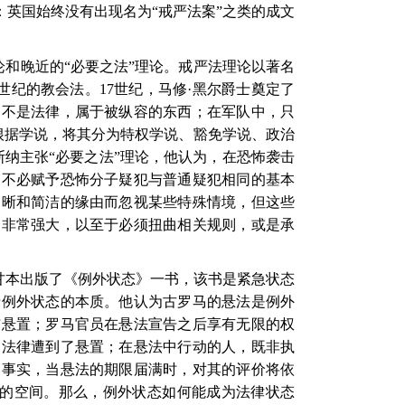
：英国始终没有出现名为“戒严法案”之类的成文
论和晚近的“必要之法”理论。戒严法理论以著名
世纪的教会法。
17
世纪，马修·黑尔爵士奠定了
中不是法律，属于被纵容的东西；在军队中，只
根据学说，将其分为特权学说、豁免学说、政治
斯纳主张“必要之法”理论，他认为，在恐怖袭击
，不必赋予恐怖分子疑犯与普通疑犯相同的基本
明晰和简洁的缘由而忽视某些特殊情境，但这些
会非常强大，以至于必须扭曲相关规则，或是承
甘本出版了《例外状态》一书，该书是紧急状态
清例外状态的本质。他认为古罗马的悬法是例外
与悬置；罗马官员在悬法宣告之后享有无限的权
的法律遭到了悬置；在悬法中行动的人，既非执
的事实，当悬法的期限届满时，对其的评价将依
的空间。那么，例外状态如何能成为法律状态