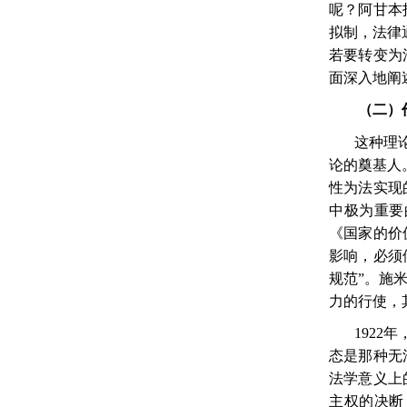
呢？阿甘本
拟制，法律
若要转变为
面深入地阐
（二）
这种理
论的奠基人
性为法实现
中极为重要
《国家的价
影响，必须
规范”。施
力的行使，
1922
年
态是那种无
法学意义上
主权的决断