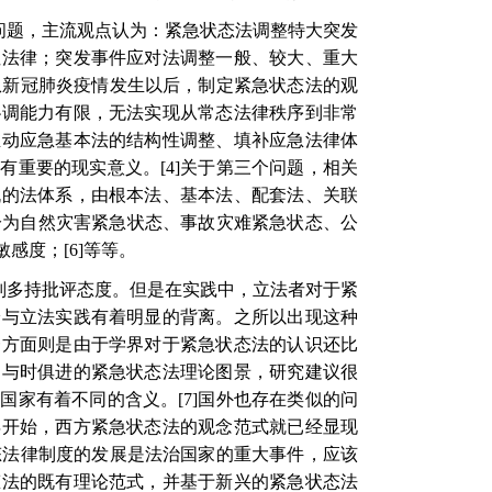
问题，主流观点认为：紧急状态法调整特大突发
性法律；突发事件应对法调整一般、较大、重大
从新冠肺炎疫情发生以后，制定紧急状态法的观
协调能力有限，无法实现从常态法律秩序到非常
推动应急基本法的结构性调整、填补应急法律体
具有重要的现实意义。
[4]
关于第三个问题，相关
机的法体系，由根本法、基本法、配套法、关联
分为自然灾害紧急状态、事故灾难紧急状态、公
敏感度；
[6]
等等。
则多持批评态度。但是在实践中，立法者对于紧
论与立法实践有着明显的背离。之所以出现这种
一方面则是由于学界对于紧急状态法的认识还比
、与时俱进的紧急状态法理论图景，研究建议很
同国家有着不同的含义。
[7]
国外也存在类似的问
年开始，西方紧急状态法的观念范式就已经显现
态法律制度的发展是法治国家的重大事件，应该
态法的既有理论范式，并基于新兴的紧急状态法