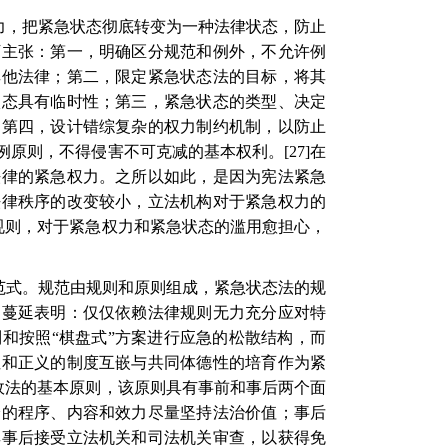
力，把紧急状态彻底转变为一种法律状态，防止
下主张：第一，明确区分规范和例外，不允许例
其他法律；第二，限定紧急状态法的目标，将其
状态具有临时性；第三，紧急状态的类型、决定
；第四，设计错综复杂的权力制约机制，以防止
例原则，不得侵害不可克减的基本权利。
[27]
在
法律的紧急权力。之所以如此，是因为宪法紧急
法律秩序的改变较小，立法机构对于紧急权力的
规则，对于紧急权力和紧急状态的滥用愈担心，
范式。规范由规则和原则组成，紧急状态法的规
和蔓延表明：仅仅依赖法律规则无力充分应对特
和按照“棋盘式”方案进行应急的松散结构，而
性和正义的制度互嵌与共同体德性的培育作为紧
政法的基本原则，该原则具有事前和事后两个面
身的程序、内容和效力尽量坚持法治价值；事后
其事后接受立法机关和司法机关审查，以获得免