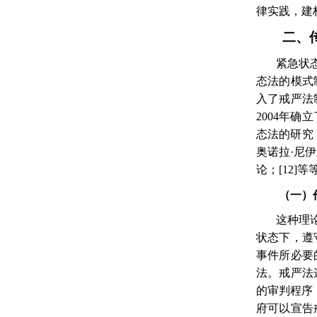
律实践，建
二、
紧急状
态法的模式
入了戒严法
2004
年确立
态法的研究
奥诺拉·尼
论；
[12]
等
（一）
这种理
状态下，遵
事件所必要
法。戒严法
的审判程序
府可以宣告