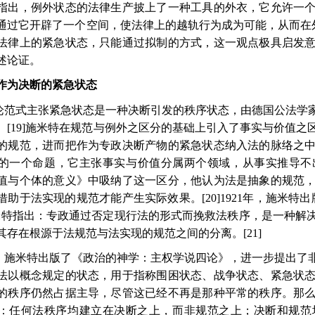
指出，例外状态的法律生产披上了一种工具的外衣，它允许一
通过它开辟了一个空间，使法律上的越轨行为成为可能，从而在
法律上的紧急状态，只能通过拟制的方式，这一观点极具启发
述论证。
作为决断的紧急状态
论范式主张紧急状态是一种决断引发的秩序状态，由德国公法学
。
[19]
施米特在规范与例外之区分的基础上引入了事实与价值之
的规范，进而把作为专政决断产物的紧急状态纳入法的脉络之
的一个命题，它主张事实与价值分属两个领域，从事实推导不
值与个体的意义》中吸纳了这一区分，他认为法是抽象的规范
借助于法实现的规范才能产生实际效果。
[20]1921
年，施米特出
米特指出：专政通过否定现行法的形式而挽救法秩序，是一种解
其存在根源于法规范与法实现的规范之间的分离。
[21]
，施米特出版了《政治的神学：主权学说四论》，进一步提出了
法以概念规定的状态，用于指称围困状态、战争状态、紧急状
的秩序仍然占据主导，尽管这已经不再是那种平常的秩序。那
：任何法秩序均建立在决断之上，而非规范之上；决断和规范