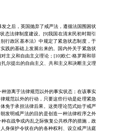
爆发之后，英国抛弃了戒严法，遵循法国围困状
急状态法律制度建设。
[9]
我国在清末民初时期引
特别行政区基本法》中规定了紧急状态制度，于
律实践的基础上发展出来的。国内外关于紧急状
相对主义和自由主义理论；
[10]
欧仁·格罗斯和菲
·拉扎尔提出的自由主义、共和主义和决断主义理
一种游离于法律规范以外的事实状态；在该事实
法律规范以外的行动，只要这些行动是处理紧急
主体免于承担法律后果。这类理论范式始于戒严
王朝发明戒严法的目的是创造一种法律程序之外
一种在战争或内乱之际恢复公共秩序的措施，政
括人身保护令状在内的各种权利、设立戒严法庭