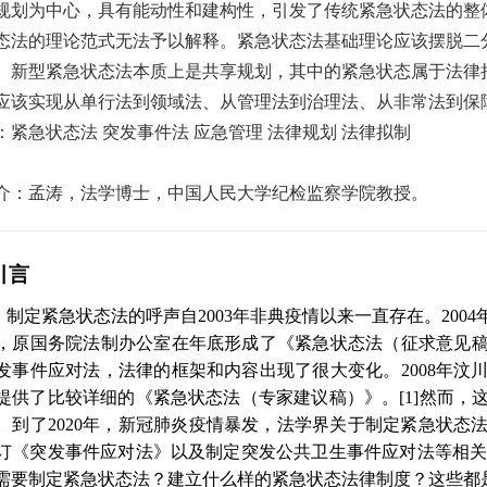
规划为中心，具有能动性和建构性，引发了传统紧急状态法的整
态法的理论范式无法予以解释。紧急状态法基础理论应该摆脱二
。新型紧急状态法本质上是共享规划，其中的紧急状态属于法律
应该实现从单行法到领域法、从管理法到治理法、从非常法到保
：紧急状态法 突发事件法 应急管理 法律规划 法律拟制
介：孟涛，法学博士，中国人民大学纪检监察学院教授。
引言
，制定紧急状态法的呼声自
2003
年非典疫情以来一直存在。
2004
，原国务院法制办公室在年底形成了《紧急状态法（征求意见
发事件应对法，法律的框架和内容出现了很大变化。
2008
年汶
提供了比较详细的《紧急状态法（专家建议稿）》。
[1]
然而，
。到了
2020
年，新冠肺炎疫情暴发，法学界关于制定紧急状态
订《突发事件应对法》以及制定突发公共卫生事件应对法等相
需要制定紧急状态法？建立什么样的紧急状态法律制度？这些都