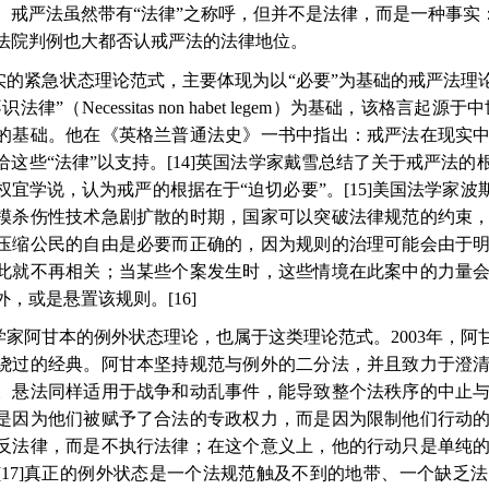
。戒严法虽然带有“法律”之称呼，但并不是法律，而是一种事实
法院判例也大都否认戒严法的法律地位。
实的紧急状态理论范式，主要体现为以“必要”为基础的戒严法理
不识法律”（
Necessitas non habet legem
）为基础，该格言起源于中
的基础。他在《英格兰普通法史》一书中指出：戒严法在现实
给这些“法律”以支持。
[14]
英国法学家戴雪总结了关于戒严法的
权宜学说，认为戒严的根据在于“迫切必要”。
[15]
美国法学家波
模杀伤性技术急剧扩散的时期，国家可以突破法律规范的约束
压缩公民的自由是必要而正确的，因为规则的治理可能会由于
此就不再相关；当某些个案发生时，这些情境在此案中的力量
外，或是悬置该规则。
[16]
学家阿甘本的例外状态理论，也属于这类理论范式。
2003
年，阿
绕过的经典。阿甘本坚持规范与例外的二分法，并且致力于澄
。悬法同样适用于战争和动乱事件，能导致整个法秩序的中止
是因为他们被赋予了合法的专政权力，而是因为限制他们行动
反法律，而是不执行法律；在这个意义上，他的行动只是单纯
[17]
真正的例外状态是一个法规范触及不到的地带、一个缺乏法