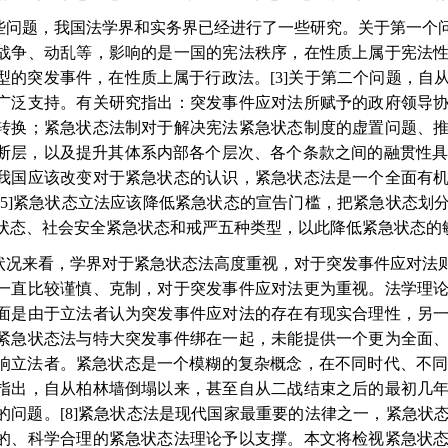
些问题，我国法学界和实务界已经进行了一些研究。关于第一个
战争、动乱等，影响的是一国的宪法秩序，在性质上属于宪法
型的突发事件，在性质上属于行政法。
[3]
关于第二个问题，自
广泛支持。有关研究指出：突发事件应对法所赋予的政府领导
转换；紧急状态法制对于解决宪法紧急状态制度的虚置问题、
断层，以及提升其体系内部各个层次、各个条款之间的融贯性
我国应该改变对于紧急状态的认识，紧急状态法是一个全面有
[5]
紧急状态立法应该降低紧急状态的宣告门槛，把紧急状态划
状态、社会安全紧急状态和戒严五种类型，以此降低紧急状态的
状况来看，学界对于紧急状态法高度重视，对于突发事件应对法
一直比较谨慎、克制，对于突发事件应对法更为重视。法学理
面是由于立法者认为突发事件应对法的存在有现实合理性，另
紧急状态法与特大突发事件绑在一起，未能提供一个更为全面
响立法者。紧急状态是一个模糊的复杂概念，在不同时代、不
指出，自从柏林墙倒塌以来，甚至自从二战结束之后的最初几
的问题。
[8]
紧急状态法是现代国家最重要的法律之一，紧急状
的、科学合理的紧急状态法理论予以支撑。本文将检视紧急状