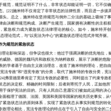
于规范，规范证明不了什么，非常状态却能证明一切，它不仅
态。
[22]
施米特不仅肯定了非常状态的法律性质，而且进一步拔
源头。总之，施米特在坚持规范与例外二分法的基础上吸纳了
律由决断和规范构成、决断产生规范，国家拥有决断性的主权
，紧急权力成为紧急状态法律理论的核心。如今，施米特开创
状态理论范式，与“以宪法为中心”的紧急状态理论范式并驾齐驱。
作为规范的紧急状态
的理论影响深远，但争议也很大：他过于强调决断的优先地位，
的威胁。德国的魏玛共和政权沦为纳粹政权，展示了决断的危险
表的学者基于自由主义政治理念，改造了施米特的理论，把自
“宪法专政”和“违宪专政”的分类，取代了施米特的专政分类，
[24]
弗里德里希肯定了宪法专政的必要性，同时提出了约束专政
状态的决定权、精确的时间限制；后者则寄托于人民，正如他所
用于保护宪法的目的。只有人民自己意愿它们被如此运用的决心
全面梳理了德国、法国、英国和美国等国家的相关历史事实，从
了紧急状态法的原则体系，实现了紧急状态从事实到规范的转
专政理论相比，宪法专政理论的特点在于引入了自由与安全的二