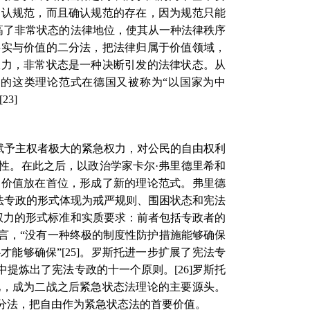
确认规范，而且确认规范的存在，因为规范只能
高了非常状态的法律地位，使其从一种法律秩序
事实与价值的二分法，把法律归属于价值领域，
权力，非常状态是一种决断引发的法律状态。从
的这类理论范式在德国又被称为“以国家为中
[23]
赋予主权者极大的紧急权力，对公民的自由权利
性。在此之后，以政治学家卡尔·弗里德里希和
由价值放在首位，形成了新的理论范式。弗里德
宪法专政的形式体现为戒严规则、围困状态和宪法
权力的形式标准和实质要求：前者包括专政者的
言，“没有一种终极的制度性防护措施能够确保
才能够确保”
[25]
。罗斯托进一步扩展了宪法专
中提炼出了宪法专政的十一个原则。
[26]
罗斯托
化，成为二战之后紧急状态法理论的主要源头。
分法，把自由作为紧急状态法的首要价值。