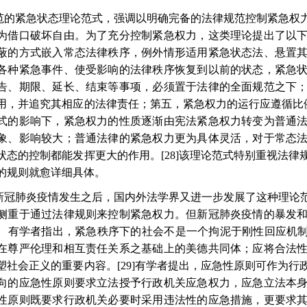
范的紧急状态理论范式，强调以明确完备的法律规范控制紧急权
为借口破坏自由。为了充分控制紧急权力，这类理论提出了以
蔽的方式嵌入常态法律秩序，例外情形适用紧急状态法、悬置
各种紧急事件、使受影响的法律秩序恢复到以前的状态，紧急
告、期限、延长、结束等事项，必须置于法律的全面规范之下
用，并追究其相应的法律责任；第五，紧急权力的运行应遵循比
式的影响下，紧急权力的性质逐渐由宪法紧急权力转变为普通
象、影响较大；普通法律的紧急权力更为具体灵活，对于常态
状态的控制都能发挥更大的作用。
[28]
该理论范式特别重视法律
的规则就愈详细具体。
新冠肺炎疫情发生之后，国内外法学界又进一步发展了这种理论
侧重于通过法律规则来控制紧急权力。但新冠肺炎疫情的暴发
。有学者指出，紧急秩序下的社会不是一个拘泥于刚性回应机制
在尊严伦理和相互责任关系之基础上的美德共同体；应将合法
塑社会正义的重要内容。
[29]
有学者提出，应急性原则可作为行
向的应急性原则要求立法授予行政机关应急权力，应急立法本
性原则既要求行政机关必要时采用违法性的应急措施，更要求