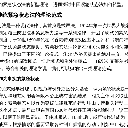
构紧急状态法的新型理论，进而探讨中国紧急状态法如何转型。
传统紧急状态法的理论范式
态法是一种现代法律，其前身是戒严法。
1914
年第一次世界大战
制定领土防卫法和紧急权力法等一系列法律，开启了现代的紧
制度，于
20
世纪
90
年代在《香港特别行政区基本法》和《澳门
了宪法紧急状态制度。紧急状态法理论是在相关法律文本和法
，已经提出了不同的理论模式：朱尔斯·洛贝提出的绝对主义、
伊兰提出的调适模式、惯常模式和例外法模式；
[11]
诺米·克莱尔
等。综合相关的理论学说，我们可以归纳出三类理论范式。
作为事实的紧急状态
论范式最早出现，以规范与例外之区分为基础，认为紧急状态是
守法律规范可能会导致不公正或有害的结果，相关主体可采取
的；紧急状态可以作为突破法律规范的行动理由，使相关行动
这个术语，最早出现在英国
1530
年代都铎王朝的统治时期，该
，以便于给臣民定罪、促使其服从。
[13]
此后，戒严法逐渐成为
戒严，根据情形的需要采取各种制止骚乱的行动，例如中止包