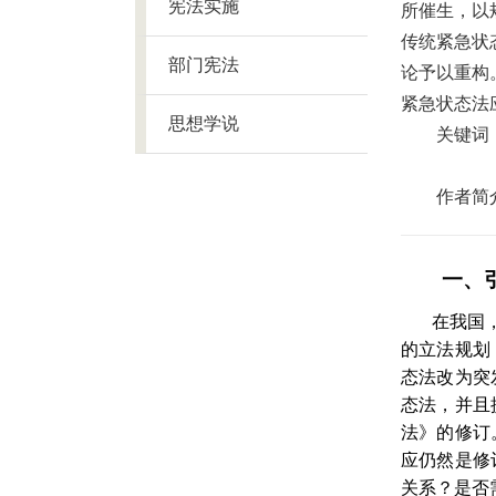
宪法实施
所催生，以
传统紧急状
部门宪法
论予以重构
紧急状态法
思想学说
关键词
作者简
一、
在我国
的立法规划
态法改为突
态法，并且
法》的修订
应仍然是修
关系？是否