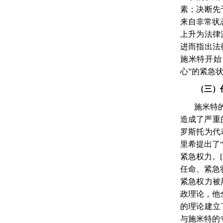
素；决断先
来自非常状
上升为法律
进而指出法
施米特开始
心”的紧急
（三）
施米特
造成了严重
罗斯托为代
里希提出了
紧急权力。
任命、紧急
紧急权力被
政理论，他
的理论建立
与施米特的