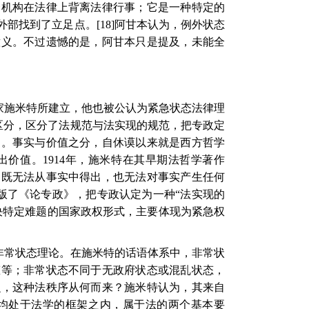
个机构在法律上背离法律行事；它是一种特定的
外部找到了立足点。
[18]
阿甘本认为，例外状态
意义。不过遗憾的是，阿甘本只是提及，未能全
家施米特所建立，他也被公认为紧急状态法律理
区分，区分了法规范与法实现的规范，把专政定
中。事实与价值之分，自休谟以来就是西方哲学
出价值。
1914
年，施米特在其早期法哲学著作
，既无法从事实中得出，也无法对事实产生任何
版了《论专政》，把专政认定为一种“法实现的
决特定难题的国家政权形式，主要体现为紧急权
非常状态理论。在施米特的话语体系中，非常状
态等；非常状态不同于无政府状态或混乱状态，
么，这种法秩序从何而来？施米特认为，其来自
均处于法学的框架之内，属于法的两个基本要