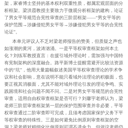
架，家睿博士坚持的基本权利双重性质，都属宏观层面的分
析框架。梁洪霞教授主要致力于微观分析框架的建构，论证
了男女平等规范合宪性审查的三阶层框架——“男女平等的
保护范围→涉嫌侵犯男女平等→涉嫌侵犯男女平等的合宪性
论证”。
本单元评议人不乏对梁老师报告的赞美，但质疑之声也
如涨潮的黄河，波涛汹涌。一是平等权审查框架如何本土
化？刘练军教授直言：在援引域外理论时，需加强与中国特
有宪制架构的深度融合。路平新博士提醒需避开比较法资源
中的“坑”，他用大量篇幅叙述美国平等权审查理论的学术争
议和社会影响，意在说明不能只看域外法理论的积极面，也
要正视其消极面，尤其不能对域外理论引发的理论争鸣、实
践困境和社会问题不闻不问。二是对男女平等规范的合宪性
审查，适用自由权审查框架是否可行？刘馨宇老师认为，梁
老师三阶层审查框架第一层的保护范围审查并非必要，平等
权审查通过二阶审查即可完成，且须考虑国家保护义务下平
等权审查的特殊性。三是如何避免比例原则审查框架的空
洞？梁老师对精细化比例原则可谓不遗余力，但评议老师仍