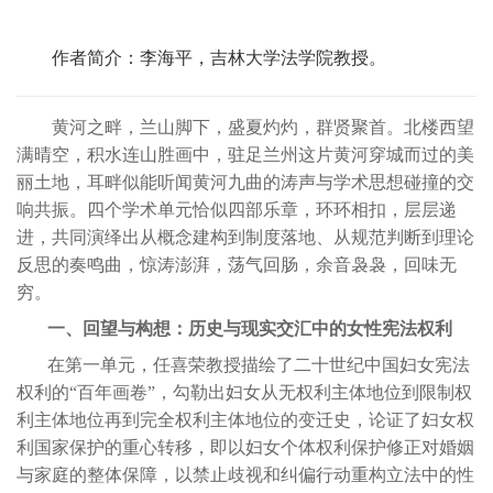
作者简介：李海平，吉林大学法学院教授。
黄河之畔，兰山脚下，盛夏灼灼，群贤聚首。北楼西望
满晴空，积水连山胜画中，驻足兰州这片黄河穿城而过的美
丽土地，耳畔似能听闻黄河九曲的涛声与学术思想碰撞的交
响共振。四个学术单元恰似四部乐章，环环相扣，层层递
进，共同演绎出从概念建构到制度落地、从规范判断到理论
反思的奏鸣曲，惊涛澎湃，荡气回肠，余音袅袅，回味无
穷。
一、回望与构想：历史与现实交汇中的女性宪法权利
在第一单元，任喜荣教授描绘了二十世纪中国妇女宪法
权利的“百年画卷”，勾勒出妇女从无权利主体地位到限制权
利主体地位再到完全权利主体地位的变迁史，论证了妇女权
利国家保护的重心转移，即以妇女个体权利保护修正对婚姻
与家庭的整体保障，以禁止歧视和纠偏行动重构立法中的性