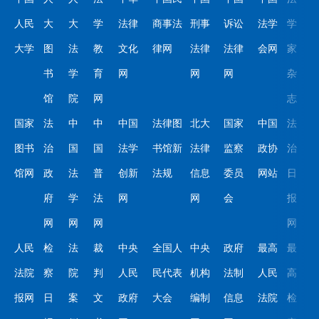
人民
大
大
学
法律
商事法
刑事
诉讼
法学
学
大学
图
法
教
文化
律网
法律
法律
会网
家
书
学
育
网
网
网
杂
馆
院
网
志
国家
法
中
中
中国
法律图
北大
国家
中国
法
图书
治
国
国
法学
书馆新
法律
监察
政协
治
馆网
政
法
普
创新
法规
信息
委员
网站
日
府
学
法
网
网
会
报
网
网
网
网
人民
检
法
裁
中央
全国人
中央
政府
最高
最
法院
察
院
判
人民
民代表
机构
法制
人民
高
报网
日
案
文
政府
大会
编制
信息
法院
检