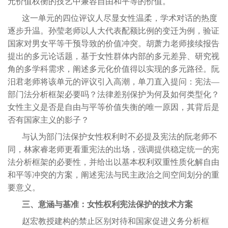
元价值权衡的技艺中兼容自由和平等的价值。
这一单元的四位评议人尽显女性温柔，学术对话的热度
逐步升温。孙莹老师以人大代表配额比例的变迁为例，验证
国家对男女平等干预导致的价值冲突。胡萧力老师接续报告
提出的多元论话题，基于女性群体内部的多元差异、研究视
角的多学科需求，阐述多元化价值得以实现的多元路径。阮
汨君老师将该单元的评议引入高潮，单刀直入提问：宪法—
部门法分析框架必要吗？法律差别保护为何及如何类型化？
女性主义是否是自由与平等价值失衡的唯一原因，其背后是
否有国家主义的影子？
与认为部门法保护女性权利时不必提及宪法的阮老师不
同，林家睿老师更看重宪法的出场，强调提供稳定统一的宪
法分析框架的必要性，并给出以基本权利双重性质化解自由
和平等冲突的方案，阐述宪法与民主政治之间空间划分的重
要意义。
三、意涵与基准：女性权利宪法保护的技术方案
赵宏教授建构的禁止区别对待和国家促进义务分析框