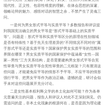
现代性、正义性、包容性维度的理解。在体会思想的深邃、
领略论辩的魅力、感悟对话的智慧之余，不禁产生了灵魂三
问。
一是何为男女形式平等与实质平等？多数报告和评议提
到我国宪法确立的男女平等是“形式平等基础上的实质平
等”。问题是：形式平等和实质平等区分的原理在性别领域
是否有特殊性？基于先天生理差异的“不同情况不同对待”属
于形式平等还是实质平等？国家保护男女实质平等的范围和
界限在哪里？男女实质平等的国家保护中蕴涵着“女性—国
家—男性”三方关系结构，是否需要建构男女形式平等合宪
性审查与男女实质平等合宪性审查的二元框架？只有厘清这
些问题，才能避免应平等的情形不予平等、不应平等的情形
强行平等、把男女平等作为政治正确。遗憾的是，研讨会似
乎未对这些问题展开充分讨论。
二是女性基本权利释义学的本土化如何可能？作为各单
元普遍关注的问题，报告人和评议人对此不乏深刻洞见。仍
需追问的是，非本土化现象的根源何在，是否是因为理论建