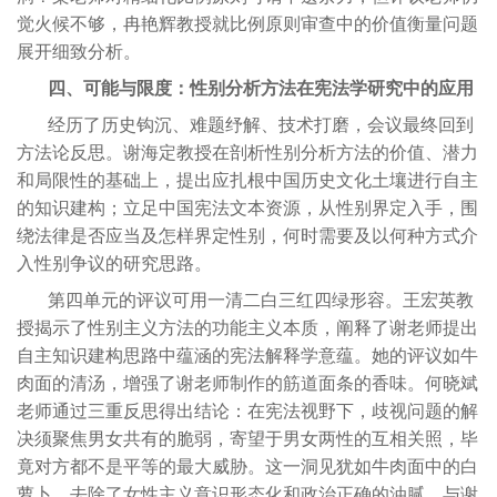
觉火候不够，冉艳辉教授就比例原则审查中的价值衡量问题
展开细致分析。
四、可能与限度：性别分析方法在宪法学研究中的应用
经历了历史钩沉、难题纾解、技术打磨，会议最终回到
方法论反思。谢海定教授在剖析性别分析方法的价值、潜力
和局限性的基础上，提出应扎根中国历史文化土壤进行自主
的知识建构；立足中国宪法文本资源，从性别界定入手，围
绕法律是否应当及怎样界定性别，何时需要及以何种方式介
入性别争议的研究思路。
第四单元的评议可用一清二白三红四绿形容。王宏英教
授揭示了性别主义方法的功能主义本质，阐释了谢老师提出
自主知识建构思路中蕴涵的宪法解释学意蕴。她的评议如牛
肉面的清汤，增强了谢老师制作的筋道面条的香味。何晓斌
老师通过三重反思得出结论：在宪法视野下，歧视问题的解
决须聚焦男女共有的脆弱，寄望于男女两性的互相关照，毕
竟对方都不是平等的最大威胁。这一洞见犹如牛肉面中的白
萝卜，去除了女性主义意识形态化和政治正确的油腻，与谢