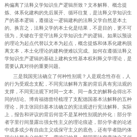
构偏离了法释义学知识生产逻辑所致？文本解释、概念提
炼、体系化建构的先后展开、循环往复，是法释义学知识生
产的基本逻辑，遵循这一逻辑建构的法释义学自然是本土
的。换言之，法释义学的本土化是结果，不是目的，更不可
强为，关键在于坚守法释义学知识生产的逻辑。如果以预设
的理论为起点代替以文本为起点，概念提炼和体系化建构脱
离文本，本土化理论的建构便难以完成。如何在遵循法释义
学知识生产逻辑的基础上建构女性基本权利释义学理论，是
需要认真对待的重要问题。
三是我国宪法确立了何种性别观？人是观念性存在，人
的行为受观念支配，不同宪法解释方案的背后具有宪法观的
支撑，不同宪法观下对同一文本、同一条文的解释会得出不
同的结论。博肯福德曾经梳理了支配德国基本法解释的五种
理论，并主张回归基本法确立的宪法观进行宪法解释。实际
上，报告和评议的背后何尝不是某种性别观的外化：部分学
者字里行间显露出强女性主义的理论痕迹，部分学者的论述
中或多或少有自由主义或保守主义的底色，还有学者隐约体