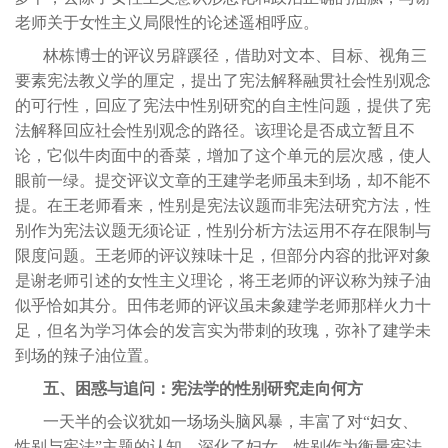
老师关于女性主义局限性的论述遥相呼应。
林栋博士的评议另辟蹊径，借助对文本、目标、视角三
要素宪法教义学的厘定，提出了宪法解释融贯社会性别观念
的可行性，回应了宪法中性别研究的自主性问题，提供了宪
法解释回应社会性别观念的路径。该理论是否成立暂且不
论，它似牛肉面中的香菜，增加了这个单元的层次感，使人
眼前一绿。提交评议文章的王建学老师虽未到场，却不能不
提。在王老师看来，性别是宪法议题而非宪法研究方法，性
别作为宪法议题无须论证，性别分析方法运用不存在限制与
限度问题。王老师的评议辣味十足，但部分内容的批评对象
是谢老师引述的女性主义理论，将王老师的评议称为辣子油
似乎恰如其分。田伟老师的评议虽未象建学老师那样火力十
足，但名为学习体会的发言实为带刺的玫瑰，弥补了建学未
到场的辣子油位置。
五、困惑与追问：宪法学的性别研究走向何方
一天半的会议犹如一场场头脑风暴，丰富了对“妇女、
性别与宪法”主题的认知，深化了妇女、性别作为衡量宪法