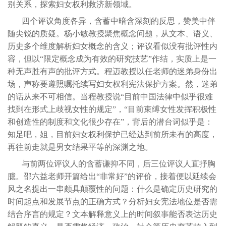
别关系，探索妇女权利救济新领域。
四个评议角度各异，含蓄中暗含深刻的反思，赞美中伴
随尖锐的质疑。杨小敏教授聚焦概念问题，从文本、语义、
历史多个维度解析妇女概念的含义；评议看似没有批评性内
容，但以“限定概念成为有效的研究技艺”作结，实质上是一
种无声胜有声的批评方式。程迈教授以任老师的迷弟身份出
场，声称要遵照嘱托续写妇女权利宪法保护方案。然，迷弟
的话从来不可相信。当程教授说“目前中国法律中似乎很难
找到在形式上歧视女性的规定”，“目前束缚女性发挥积极性
和创造性的制度和文化很少存在”，背后的潜台词似乎是：
知足吧，姐，目前妇女权利保护已经达到前所未有的高度，
再往前走就是男女结果平等的深渊之地。
与前两位评议人的含蓄谦抑不同，后三位评议人直抒胸
臆。邵六益老师开篇给出“非常好”的评价，接着便以延续会
风之名提出一串颇具颠覆性的问题：什么是确定历史研究的
时间起点和发展节点的正确方式？分析妇女宪法地位是否需
结合序言的规定？文本解释意义上的时间叙事能否表达历史