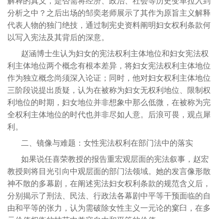
解释的真义，是否需将经济、政治、社会等历史变革拉入到
分析之中？之后出场的邹奕老师展示了其作为原旨主义解释
代表人物的独门绝技，通过制宪史资料阐明妇女权利条款何
以写入宪法及其背后的深意。
赵涵博士生认为妇女的宪法权利主体地位和妇女宪法权
利主体地位两个概念有根本差异，将妇女宪法权利主体地位
作为独立概念尚须深入论证；同时，他对妇女权利主体地位
三阶段说提出质疑，认为在被称为妇女无权利地位、限制权
利地位的时期，妇女地位并非想象中那么低微，在被称为完
全权利主体地位的时代也并非尽如人意。后浪可畏，观点犀
利。
二、镜像与难题：女性宪法权利在部门法中的落实
如果说任喜荣教授的报告重宏观层面的宪法叙事，赵宏
教授则将目光引向中观层面的部门法领域。她的发言像形散
神不散的多幕剧，在阐述宪法妇女权利条款的规范含义后，
分别揭示了刑法、民法、行政法各幕剧中平等干预面临的自
由和平等的张力，认为需破除女性主义一元论的窠臼，在多