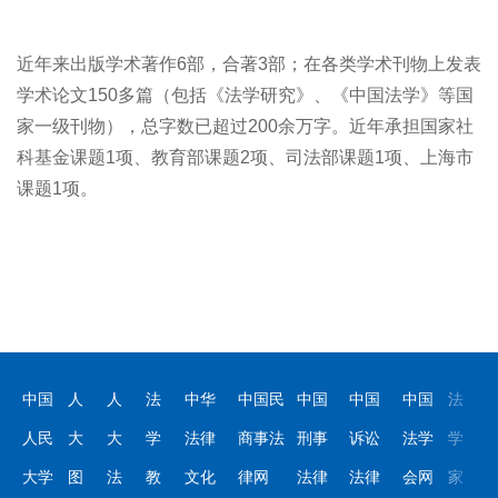
近年来出版学术著作6部，合著3部；在各类学术刊物上发表
学术论文150多篇（包括《法学研究》、《中国法学》等国
家一级刊物），总字数已超过200余万字。近年承担国家社
科基金课题1项、教育部课题2项、司法部课题1项、上海市
课题1项。
中国
人
人
法
中华
中国民
中国
中国
中国
法
人民
大
大
学
法律
商事法
刑事
诉讼
法学
学
大学
图
法
教
文化
律网
法律
法律
会网
家