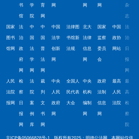
书
学
育
网
网
网
杂
馆
院
网
志
国家
法
中
中
中国
法律图
北大
国家
中国
法
图书
治
国
国
法学
书馆新
法律
监察
政协
治
馆网
政
法
普
创新
法规
信息
委员
网站
日
府
学
法
网
网
会
报
网
网
网
网
人民
检
法
裁
中央
全国人
中央
政府
最高
最
法院
察
院
判
人民
民代表
机构
法制
人民
高
报网
日
案
文
政府
大会
编制
信息
法院
检
报
例
书
网
网
网
察
网
库
网
院
京ICP备05066828号-1
版权所有2025：明德公法网
本网站仅供