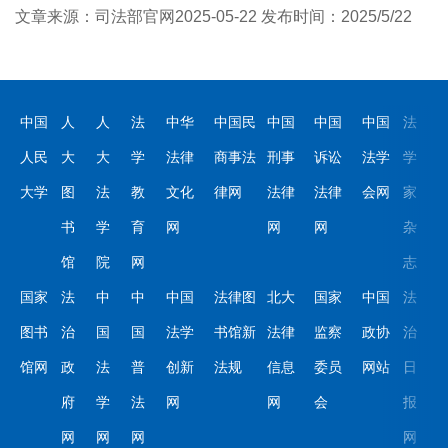
文章来源：司法部官网2025-05-22 发布时间：2025/5/22
中国
人
人
法
中华
中国民
中国
中国
中国
法
人民
大
大
学
法律
商事法
刑事
诉讼
法学
学
大学
图
法
教
文化
律网
法律
法律
会网
家
书
学
育
网
网
网
杂
馆
院
网
志
国家
法
中
中
中国
法律图
北大
国家
中国
法
图书
治
国
国
法学
书馆新
法律
监察
政协
治
馆网
政
法
普
创新
法规
信息
委员
网站
日
府
学
法
网
网
会
报
网
网
网
网