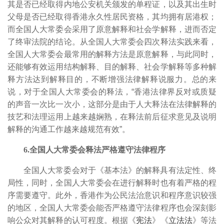
其是否已经取得内地公安机关颁发的单程证，以及其出生时
父母是否已经取得香港永久性居民资格，其均拥有居港权；
而全国人大常委会采用了原意解释和社会学解释，进而否定
了终审法院的结论。从全国人大常委会四次释法实践来看，
全国人大常委会最常用的解释方法是原意解释，与此同时，
还能够有效运用结构解释、目的解释、社会学解释等多种解
释方法达到解释目的，不断增强法律解释说服力。总的来
说，对于全国人大常委会的释法，“香港法律界反对或质疑
的声音一次比一次小，这部分是由于人大释法在法律解释的
技艺和法理运用上越来越娴熟，在释法前后征求意见及说明
解释的沟通工作越来越规范有效”。
6.全国人大常委会释法严格遵守法律程序
全国人大常委会对于《基本法》的解释具有法定性、终
局性，同时，全国人大常委会在进行解释时也有着严格的程
序需要遵守。此外，香港作为公民法治意识和程序意识较强
的地区，全国人大常委会能否严格遵守法律程序也会深刻影
响公众对其解释的认可程度。根据《
宪法
》《
立法法
》等法