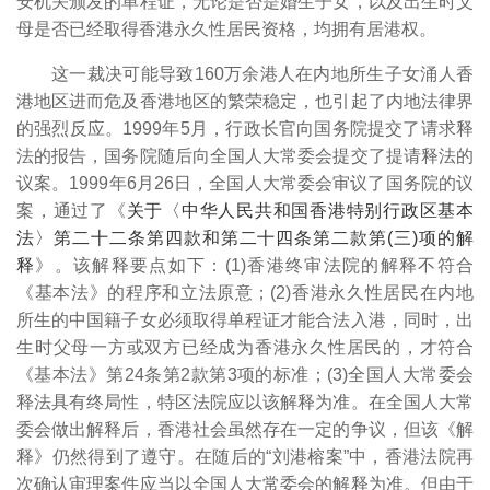
安机关颁发的单程证，无论是否是婚生子女，以及出生时父
母是否已经取得香港永久性居民资格，均拥有居港权。
这一裁决可能导致160万余港人在内地所生子女涌人香
港地区进而危及香港地区的繁荣稳定，
也引起了内地法律界
的强烈反应。
1999年5月，行政长官向国务院提交了请求释
法的报告，国务院随后向全国人大常委会提交了提请释法的
议案。1999年6月26日，全国人大常委会审议了国务院的议
案，通过了《
关于〈中华人民共和国香港特别行政区基本
法〉第二十二条第四款和第二十四条第二款第(三)项的解
释
》。
该解释要点如下：(1)香港终审法院的解释不符合
《基本法》的程序和立法原意；(2)香港永久性居民在内地
所生的中国籍子女必须取得单程证才能合法入港，同时，出
生时父母一方或双方已经成为香港永久性居民的，才符合
《基本法》第24条第2款第3项的标准；(3)全国人大常委会
释法具有终局性，特区法院应以该解释为准。在全国人大常
委会做出解释后，香港社会虽然存在一定的争议，但该《解
释》仍然得到了遵守。在随后的“刘港榕案”中，香港法院再
次确认审理案件应当以全国人大常委会的解释为准。
但由于