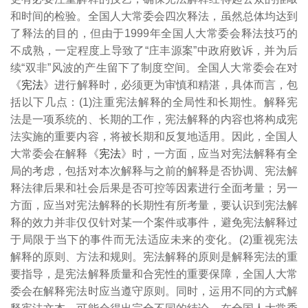
和时间的检验。全国人大常委会四次释法，虽然总体均达到
了释法的目的，但由于1999年全国人大常委会释法技巧的
不成熟，一定程度上导致了“庄丰源案”中政府败诉，并为后
续“双非”风波的产生留下了制度空间。
全国人大常委会在对
《
宪法
》进行解释时，必须更为审慎和精湛，具体而言，包
括以下几点：(1)注重宪法解释的全局性和长期性。解释宪
法是一项系统的、长期的工作，宪法解释的内容也将构成宪
法实施的重要内容，将被长期和反复地适用。因此，全国人
大常委会在解释《
宪法
》时，一方面，应当对宪法解释有全
局的考虑，包括对本次解释与之前的解释是否协调、宪法解
释法律后果和社会后果是否可控等因素进行全面考量；另一
方面，应当对宪法解释的长期性有所考量，要认识到宪法解
释的效力并非仅仅针对某一个案件或事件，避免宪法解释过
于局限于当下的事件而无法适应未来的变化。(2)重视宪法
解释的原则、方法和规则。宪法解释的原则是解释宪法的重
要指导，是宪法解释质量和合宪性的重要保障，全国人大常
委会在解释宪法时应当遵守原则。
同时，运用不同的方式解