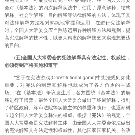
释宪法文本，可能会得出完全不同的结论。在全国人大常委
会对《基本法》的四次解释实践中，使用了原意解释、结构
解释、社会学解释、目的解释等法律解释的方法，体现了其
对法律解释方法相对熟练地掌握和运用。在进行宪法解释
时，全国人大常委会应当熟练运用各种解释方法和规则，提
高宪法解释的技术性，以更为精湛的解释技艺来实现想要达
的目的。
(五)全国人大常委会的宪法解释具有法定性、权威性，
必须得到严格实施和遵守
“鉴于在宪法游戏(Constitutional game)中宪法规则如此
重要，对宪法的制定和解释也就成为了各方角逐的主战
场。”
在《基本法》争议发生后，各方围绕《基本法》的解
释进行了博弈，最终全国人大常委会做出了终局解释，得到
了特区政府、终审法院等实施主体的尊重和执行，也逐渐树
立起全国人大常委会释法的权威。根据《
宪法
》的规定，全
国人大常委会是宪法解释主体，由全国人大常委会依法做出
的宪法解释具有法定性和权威性。其他国家国家机关、各政