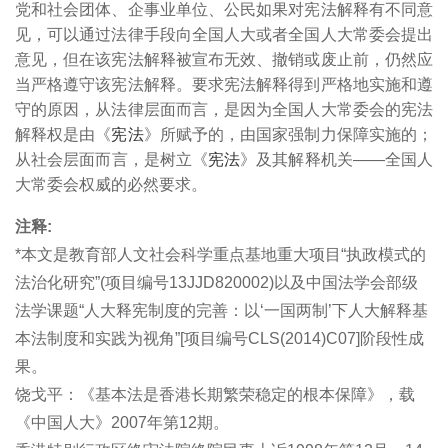
党和社会团体、企事业单位、公民如果对宪法解释有不同意
见，可以通过法律手段向全国人大或者全国人大常委会提出
意见，但在该宪法解释被宣布无效、撤销或废止前，仍然应
当严格遵守该宪法解释。要求宪法解释得到严格地实施和遵
守的原因，从法律层面而言，是因为全国人大常委会的宪法
解释权是由《
宪法
》所赋予的，由国家强制力保障实施的；
从社会层面而言，是树立《
宪法
》及其解释机关――全国人
大常委会权威的必然要求。
注释:
*本文是教育部人文社会科学重点基地重大项目“执政模式的
法治化研究”(项目编号13JJD820002)以及中国法学会部级
法学课题“人大释宪制度的完善：以‘一国两制’下人大解释基
本法制度和实践为视角”[项目编号CLS(2014)C07]阶段性成
果。
饶戈平：《基本法是香港长期繁荣稳定的根本保障》，载
《中国人大》2007年第12期。