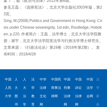
案”》，载《政治与法律》2012年第6期。
参见王磊：《选择宪法》，北京大学出版社2003年版，第2
3页。
Sing, M.(2008) Politics and Government in Hong Kong: Cri
sis under Chinese sovereignty, 1st edn, Routledge, Hobok
en, p.220. 作者简介：王磊，法学博士，北京大学法学院教
授；谢宇，北京大学法学院宪法学与行政法学博士研究生。
文章来源：《行政法论丛》第19卷（2016年第2期）。 发
布时间：2018/4/28
中国
人
人
法
中华
中国民
中国
中国
中国
法
人民
大
大
学
法律
商事法
刑事
诉讼
法学
学
大学
图
法
教
文化
律网
法律
法律
会网
家
书
学
育
网
网
网
杂