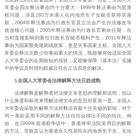
常委会四次释法事由均十分重大：1999年释法事由为居港
权问题，涉及160万余港人在内地所生子女能否获得居港
权；2004年释法事由为行政长官及立法会产生办法修改等
政改核心问题；2005年释法事由为行政长官剩余任期，在
当时直接影响到新任行政长官能否顺利产生；2011年释法
事由为国家豁免规则或政策，更是关系国家主权。
全国人大
常委会释法次数少但事由重大的情况，既能够有效适应全国
人大常委会的会期较短的现状，又能够保障《基本法》实施
中的争议及时得到权威且符合立法原意的解决。
5.全国人大常委会法律解释方法日趋成熟
法律解释是解释者对法律文本意思的理解和说明，但以
什么角度和标准来理解法律文本的意思却莫衷一是。
全国人
大常委会采取的解释方法对释法有着十分关键的影响，对于
同一条款采用不同的解释方法往往会得出不同的结论。例
如，在1999年居港权争议中，香港终审法院采用目的解释
的方法，导致其认为香港永久性居民在内地所生子女，无论