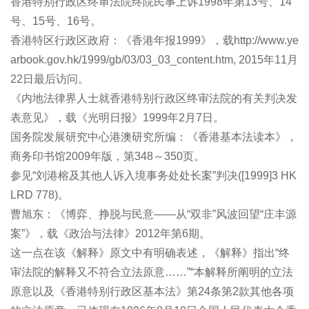
香港特别行政区终审法院终院民事上诉1998年第13号、14
号、15号、16号。
香港特区行政区政府：《香港年报1999》，载http://www.ye
arbook.gov.hk/1999/gb/03/03_03_content.htm, 2015年11月
22日最后访问。
《内地法律界人士就香港特别行政区终审法院的有关判决发
表意见》，载《光明日报》1999年2月7日。
国务院发展研究中心港澳研究所编：《香港基本法读本》，
商务印书馆2009年版，第348～350页。
参见“刘港榕及其他人诉入境事务处处长案”判决([1999]3 HK
LRD 778)。
曹旭东：《博弈、挣脱与民意――从“双非”风波回望“庄丰源
案”》，载《政治与法律》2012年第6期。
这一点在该《解释》原文中有明确表述，《解释》指出“终
审法院的解释又不符合立法原意……”“本解释所阐明的立法
原意以及《香港特别行政区基本法》第24条第2款其他各项