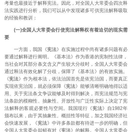
考量也最接近于解释宪法。因此，对全国人大常委会四次释
法实践进行分析，我们可以从中发现诸多可供宪法解释吸取
的经验和教训：
(一)全国人大常委会行使宪法解释权有着迫切的现实需
要
一方面，我国《
宪法
》在实施过程中尚有诸多问题有必
要通过解释进行阐明。《基本法》作为香港的宪制性法律，
当社会对其部分条文含义产生较大分歧时，全国人大常委会
通过释法有效化解了分歧，保障了《基本法》的有效实施。
《
宪法
》作为根本法，依法治国首先是依宪治国，
而要真正
实现依宪治国，就必须保障《
宪法
》能够清晰明确地得以适
用、关于宪法条文争议能够及时得到解决，而宪法规范与宪
法条款的模糊性、抽象性、开放性与广泛性实际上决定了宪
法解释的客观必要性与空间。
我国现行《
宪法
》自1982年
颁布以来，由于其抽象性、概括性等特征，加之我国经济社
会快速发展，《
宪法
》中许多条款都有待进一步的明确，但
全国人大常委会却鲜有对《
宪法
》的解释。全国人大常委会