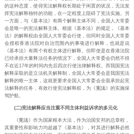
的这种态度，使得宪法解释权长期处于闲置的状况，无法发
挥宪法解释独特的功能，
在一定程度上阻碍了宪法实施。另
一方面，与《基本法》有两个解释主体不同，全国人大常委
会是唯一的宪法解释主体。根据《基本法》的规定，《基本
法》的解释权由全国人大常委会行使，但同时全国人大常委
会授权香港法院对自治范围内的事项进行解释，也就是说
《基本法》有两个有权主体进行解释。但即使是在香港法院
已经承担大量释法任务的情况下，全国人大常委会仍然不得
不在近17年的时间内先后四次行使法律解释权。而我国宪法
解释采取的是立法机关解释制，
全国人大常委会是我国宪法
解释的唯一主体，这就更要求全国人大常委会全面承担起宪
法解释的任务，有效行使宪法解释权，为《
宪法
》的实施保
驾护航。
(二)宪法解释应当注重不同主体利益诉求的多元化
《
宪法
》作为国家根本大法，作为治国安邦的总章程，
其重要性和影响力均超越了《基本法》，对其进行解释必然