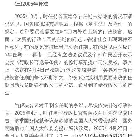
(三)2005年释法
2005年3月，时任特首董建华在任期未结束的情况下请
求辞职。国务院批准其辞职后，根据《基本法》及附件一的
规定，选举委员会需要在6个月内补选出新的行政长官。然
而，“对新的行政长官的任期的问题，香港社会出现两种不
同意见，有的意见支持应当是剩余任期，有的意见认为应是
5年任期……再者，已经有立法会议员及个别市民公开表示
会就《行政长官选举条例》的修订草案提出司法复核。事实
上，法庭在4月4日已收到1个司法复核申请。”
各界对于新行
政长官任期的争议不断扩大，部分反对派利用悬而未决的任
期问题故意阻碍行政长官的补选，危及到了新行政长官的产
生。
为解决各界对于剩余任期的争议，尽快依法补选行政长
官，2005年4月，时任署理行政长官曾荫权向国务院提交报
告，请求国务院就争议条款提请全国人大常委会解释，国务
院随后向全国人大常委会提出释法议案。2005年4月27日，
全国人大常委会通过了《
关于〈中华人民共和国香港特别行