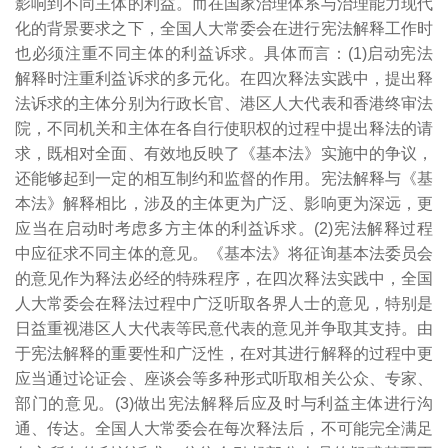
影响到不同主体的利益。而在国家治理体系与治理能力现代
化的背景要求之下，
全国人大常委会在进行宪法解释工作时
也必须注重不同主体的利益诉求。具体而言：(1)启动宪法
解释时注重利益诉求的多元化。在四次释法实践中，提出释
法诉求的主体分别为行政长官、港区人大代表和香港终审法
院，不同机关和主体在各自行使职权的过程中提出释法的请
求，既相对全面、有效地反映了《基本法》实施中的争议，
还能够起到一定的相互制约和监督的作用。
宪法解释与《基
本法》解释相比，涉及的主体更为广泛、影响更为深远，更
应当在启动时考虑多方主体的利益诉求。(2)宪法解释过程
中应征求不同主体的意见。《基本法》将征询基本法委员会
的意见作为释法必经的特殊程序，
在四次释法实践中，全国
人大常委会在释法过程中广泛听取各界人士的意见，特别是
日益重视港区人大代表等民意代表的意见并争取其支持。
由
于宪法解释的重要性和广泛性，在对其进行解释的过程中更
应当通过论证会、座谈会等多种形式听取相关公众、专家、
部门的意见。(3)做出宪法解释后应及时与利益主体进行沟
通、传达。全国人大常委会在每次释法后，不可能完全满足