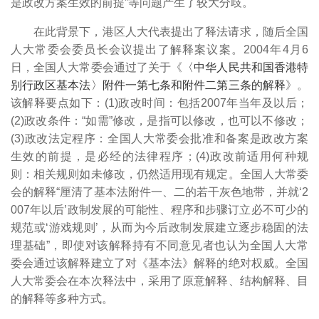
是政改方案生效的前提”等问题产生了较大分歧。
在此背景下，港区人大代表提出了释法请求，随后全国
人大常委会委员长会议提出了解释案议案。2004年4月6
日，全国人大常委会通过了关于《
〈中华人民共和国香港特
别行政区基本法〉附件一第七条和附件二第三条的解释
》。
该解释要点如下：(1)政改时间：包括2007年当年及以后；
(2)政改条件：“如需”修改，是指可以修改，也可以不修改；
(3)政改法定程序：全国人大常委会批准和备案是政改方案
生效的前提，是必经的法律程序；(4)政改前适用何种规
则：相关规则如未修改，仍然适用现有规定。全国人大常委
会的解释“厘清了基本法附件一、二的若干灰色地带，并就‘2
007年以后’政制发展的可能性、程序和步骤订立必不可少的
规范或‘游戏规则’，从而为今后政制发展建立逐步稳固的法
理基础”，
即使对该解释持有不同意见者也认为全国人大常
委会通过该解释建立了对《基本法》解释的绝对权威。
全国
人大常委会在本次释法中，采用了原意解释、结构解释、目
的解释等多种方式。