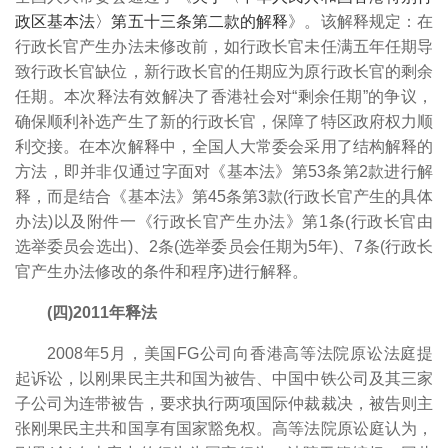
政区基本法〉第五十三条第二款的解释
》。该解释规定：在
行政长官产生办法未修改前，如行政长官未任满五年任期导
致行政长官缺位，新行政长官的任期应为原行政长官的剩余
任期。本次释法有效解决了香港社会对“剩余任期”的争议，
确保顺利补选产生了新的行政长官，保障了特区政府权力顺
利交接。在本次解释中，全国人大常委会采用了结构解释的
方法，即并非仅通过字面对《基本法》第53条第2款进行解
释，而是结合《基本法》第45条第3款(行政长官产生的具体
办法)以及附件一《行政长官产生办法》第1条(行政长官由
选举委员会选出)、2条(选举委员会任期为5年)、7条(行政长
官产生办法修改的条件和程序)进行解释。
(四)2011年释法
2008年5月，美国FG公司向香港高等法院原讼法庭提
起诉讼，以刚果民主共和国为被告、中国中铁公司及其三家
子公司为连带被告，要求执行两项国际仲裁裁决，被告则主
张刚果民主共和国享有国家豁免权。高等法院原讼庭认为，