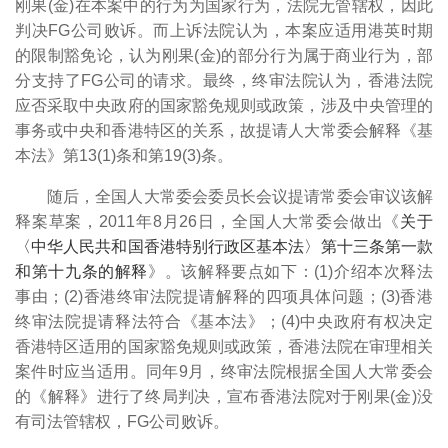
刚果(金)在本案中的行为为国家行为，法院无管辖权，因此
判决FG公司败诉。而上诉法院认为，本案应适用港英时期
的限制豁免论，认为刚果(金)的部分行为属于商业行为，部
分支持了FG公司的请求。最终，终审法院认为，香港法院
应否采取中央政府的国家豁免规则或政策，涉及中央管理的
事务或中央和香港特区的关系，故提请人大常委会解释《基
本法》第13(1)条和第19(3)条。
随后，全国人大常委会委员长会议提请常委会审议该解
释案草案，2011年8月26日，全国人大常委会做出《
关于
〈中华人民共和国香港特别行政区基本法〉第十三条第一款
和第十九条的解释
》。
该解释要点如下：(1)介绍本次释法
事由；(2)香港终审法院提请解释的四项具体问题；(3)香港
终审法院提请释法符合《基本法》；(4)中央政府有权决定
香港特区适用的国家豁免规则或政策，香港法院在审理相关
案件时应当适用。同年9月，终审法院根据全国人大常委会
的《解释》进行了终局判决，宣布香港法院对于刚果(金)没
有司法管辖权，FG公司败诉。