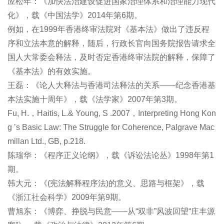
应松年：《加快法治建设促进国家治理体系和治理能力现代
化》，载《中国法学》2014年第6期。
例如，在1999年香港终审法院对《基本法》做出了违反程
序和立法本意的解释，随后，行政长官向国务院报告请求全
国人大常委会释法，及时否定香港终审法院的解释，保障了
《基本法》的有效实施。
王磊：《论人大释法与香港司法释法的关系――纪念香港基
本法实施十周年》，载《法学家》2007年第3期。
Fu, H.，Haitis, L.& Young, S .2007，Interpreting Hong Kon
g ’s Basic Law: The Struggle for Coherence, Palgrave Mac
millan Ltd., GB, p.218.
陈瑞华：《程序正义论纲》，载《诉讼法论丛》1998年第1
期。
韩大元：《(宪法解释程序法)的意义、思路与框架》，载
《浙江社会科学》2009年第9期。
曹旭东：《博弈、挣脱与民意――从“双非”风波回望“庄丰源