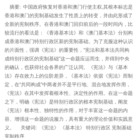
摘要:
中国政府恢复对香港和澳门行使主权,其根本标志是
香港和澳门的宪制基础发生了性质上的转变，并由此形成了
全新的宪制秩序。在香港和澳门回归前后的一段时间内，比
较流行的看法是：《香港基本法》和《澳门基本法》分别构
成香港和澳门特别行政区新的宪制基础。为了克服这种认识
的片面性，强调《宪法》的重要性，“宪法和基本法共同构
成特别行政区的宪制基础”这一命题应运而生，并得到中央
的确认，也获得社会各界的广泛认同。《宪法》与《基本
法》存在效力上的位阶差异，《基本法》依据《宪法》而制
定，在“共同构成”中两者并不是平行地、混合地发挥作用，
《宪法》在其中发挥着根本性、决定性的作用。在这一命题
之下，明确《宪法》是特别行政区的根本宪制基础，阐发
《宪法》根本性、独特性的作用，对于丰富这一命题的内
容、增强这一命题的说服力，具有重大的理论价值和实践意
义。
关键词:
《宪法》 《基本法》 特别行政区 宪制基础
宪制秩序