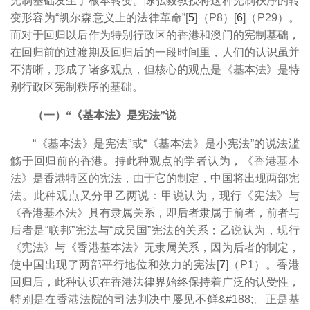
宪制基础发生了根本转变。陈弘毅教授将这种宪制秩序的转
变形容为“凯尔森意义上的法律革命”[
5
]（P8）[
6
]（P29）。
而对于回归以后作为特别行政区的香港和澳门的宪制基础，
在回归前的过渡期及回归后的一段时间里，人们的认识虽并
不清晰，形成了诸多观点，但核心的观点是《基本法》是特
别行政区宪制秩序的基础。
（一）“《基本法》是宪法”说
“《基本法》是宪法”或“《基本法》是小宪法”的说法滥
觞于回归前的香港。持此种观点的学者认为，《香港基本
法》是香港特区的宪法，由于它的制定，中国将出现两部宪
法。此种观点又分甲乙两说：甲说认为，现行《宪法》与
《香港基本法》具有隶属关系，即后者隶属于前者，前者与
后者是“联邦”宪法与“成员国”宪法的关系；乙说认为，现行
《宪法》与《香港基本法》无隶属关系，因为后者的制定，
使中国出现了两部平行地位和效力的宪法[
7
]（P1）。香港
回归后，此种认识在香港法律界始终保持着广泛的认受性，
特别是在香港法院的司法判决中屡见不鲜&#188;。正是基