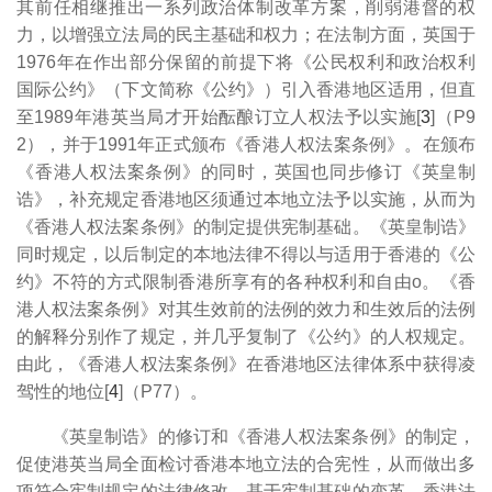
其前任相继推出一系列政治体制改革方案，削弱港督的权
力，以增强立法局的民主基础和权力；在法制方面，英国于
1976年在作出部分保留的前提下将《公民权利和政治权利
国际公约》（下文简称《公约》）引入香港地区适用，但直
至1989年港英当局才开始酝酿订立人权法予以实施[
3
]（P9
2），并于1991年正式颁布《香港人权法案条例》。在颁布
《香港人权法案条例》的同时，英国也同步修订《英皇制
诰》，补充规定香港地区须通过本地立法予以实施，从而为
《香港人权法案条例》的制定提供宪制基础。《英皇制诰》
同时规定，以后制定的本地法律不得以与适用于香港的《公
约》不符的方式限制香港所享有的各种权利和自由o。《香
港人权法案条例》对其生效前的法例的效力和生效后的法例
的解释分别作了规定，并几乎复制了《公约》的人权规定。
由此，《香港人权法案条例》在香港地区法律体系中获得凌
驾性的地位[
4
]（P77）。
《英皇制诰》的修订和《香港人权法案条例》的制定，
促使港英当局全面检讨香港本地立法的合宪性，从而做出多
项符合宪制规定的法律修改。基于宪制基础的变革，香港法