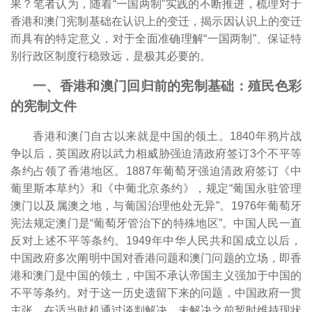
果？笔者认为，随着“一国两制”实践的不断推进，梳理对于
香港和澳门宪制基础在认识上的变迁，揭示因认识上的变迁
而具有的特定意义，对于全面准确理解“一国两制”、保证特
别行政区制度行稳致远，是极其必要的。
一、香港和澳门回归前的宪制基础：殖民色彩
的宪制文件
香港和澳门自古以来就是中国的领土。1840年鸦片战
争以后，英国政府以武力相威胁强迫清政府签订3个不平等
条约占领了香港地区。1887年葡萄牙强迫清政府签订《中
葡里斯本草约》和《中葡北京条约》，规定“葡国永驻管理
澳门以及属澳之地，与葡国治理他处无异”。1976年葡萄牙
宪法规定澳门是“葡萄牙管治下的特殊地区”。中国人民一直
反对上述不平等条约。1949年中华人民共和国成立以后，
中国政府多次阐明中国对香港问题和澳门问题的立场，即香
港和澳门是中国的领土，中国不承认帝国主义强加于中国的
不平等条约。对于这一历史遗留下来的问题，中国政府一贯
主张，在适当时机通过谈判解决，未解决之前暂时维持现状