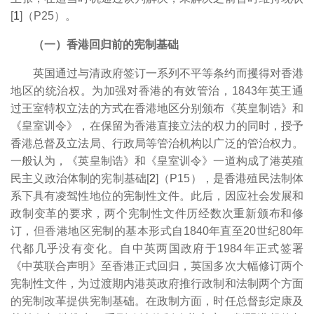
[
1
]（P25）。
（一）香港回归前的宪制基础
英国通过与清政府签订一系列不平等条约而攫得对香港
地区的统治权。为加强对香港的有效管治，1843年英王通
过王室特权立法的方式在香港地区分别颁布《英皇制诰》和
《皇室训令》，在保留为香港直接立法的权力的同时，授予
香港总督及立法局、行政局等管治机构以广泛的管治权力。
一般认为，《英皇制诰》和《皇室训令》一道构成了港英殖
民主义政治体制的宪制基础[
2
]（P15），是香港殖民法制体
系下具有凌驾性地位的宪制性文件。此后，因应社会发展和
政制变革的要求，两个宪制性文件历经数次重新颁布和修
订，但香港地区宪制的基本形式自1840年直至20世纪80年
代都几乎没有变化。自中英两国政府于1984年正式签署
《中英联合声明》至香港正式回归，英国多次大幅修订两个
宪制性文件，为过渡期内港英政府推行政制和法制两个方面
的宪制改革提供宪制基础。在政制方面，时任总督彭定康及