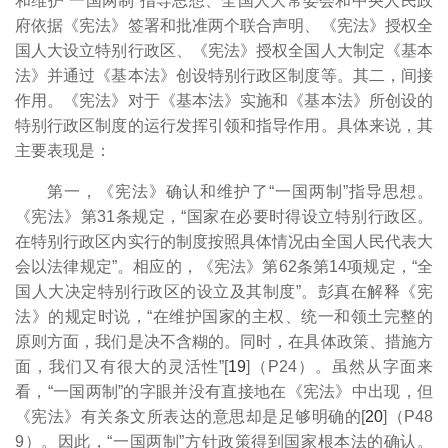
和维护“一国两制”指导思想、全国人大常委会和中央人民政
府依据《宪法》签署和批准两个联合声明、《宪法》授权全
国人大设立特别行政区、《宪法》授权全国人大制定《基本
法》并通过《基本法》创设特别行政区制度等。其二，间接
作用。《宪法》对于《基本法》实施和《基本法》所创设的
特别行政区制度的运行发挥引领和指导作用。具体来说，其
主要表现是：
第一，《宪法》确认和维护了“一国两制”指导思想。
《宪法》第31条规定，“国家在必要时得设立特别行政区。
在特别行政区内实行的制度按照具体情况由全国人民代表大
会以法律规定”。相应的，《宪法》第62条第14项规定，“全
国人大决定特别行政区的设立及其制度”。彭真在解释《宪
法》的规定时说，“在维护国家的主权、统一和领土完整的
原则方面，我们是决不含糊的。同时，在具体政策、措施方
面，我们又有很大的灵活性”[
19
]（P24）。虽然从字面来
看，“一国两制”的字眼并没有直接地在《宪法》中出现，但
《宪法》有关条文所表达的意思却是足够明确的[
20
]（P48
9）。因此，“一国两制”方针政策得到国家根本法的确认。