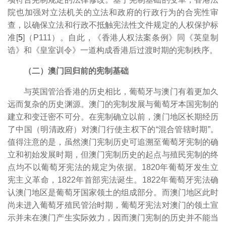
院也加强对立法机关的立法和政府的行政行为的合宪性审
查，以确保立法和行政不抵触宪法性文件规定的人权保护标
准[
5
]（P111）。自此，《香港人权法案条例》同《英皇制
诰》和《皇室训令》一道构成香港后过渡时期的宪制秩序。
（二）澳门回归前的宪制基础
与英国管治香港的历史相比，葡萄牙与澳门有着更加久
远而复杂的历史渊源。澳门的宪制发展与葡萄牙本国宪制的
建立和变迁密不可分。在宪制确立以前，澳门地区长期经历
了中国（明清政府）对澳门行使主权下的“混合管辖时期”。
值得注意的是，虽然澳门宪制历史可追溯至葡萄牙宪制的确
立和初始发展时期，但澳门宪制历史的起点与殖民宪制的终
点均不以葡萄牙宪法的规定为依据。1820年葡萄牙发生立
宪主义革命，1822年首部宪法诞生。1822年葡萄牙宪法确
认澳门地区是葡萄牙国家领土的组成部分。而澳门地区此时
尚未进入葡萄牙殖民管治时期，葡萄牙宪法对澳门的领土宣
示并未在澳门产生实际效力，因而澳门宪制的历史并不能当