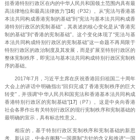
括香港特别行政区在内的中华人民共和国领土范围内具有最
高法律地位和最高法律效力”[
16
]（P32）。从“宪法与香港基
本法共同构成香港宪制的基础”到“宪法与基本法共同构成香
港特别行政区的宪制基础”，其表述的核心变化是从“香港宪
制的基础”到“香港的宪制基础”。这个变化体现了“宪法与基
本法共同构成特别行政区的宪制基础”这一命题不再局限于
特别行政区的政治制度及其发展，而是扩展至特别行政区的
整体宪制秩序，即宪法与基本法共同构成特别行政区宪制秩
序的基础。
2017年7月，习近平主席在庆祝香港回归祖国二十周年
大会上的讲话中明确指出“回归完成了香港宪制秩序的巨大
转变”，并强调“中华人民共和国宪法和香港基本法共同构成
香港特别行政区的宪制基础”[
17
]（P7）。这是中央向香港
社会各界作出有关特别行政区的现行宪制秩序和宪制基础的
最明确的宣示，具有标志性意义。
相应的，基于特别行政区宪制秩序和宪制基础的新思
考、新认识，中央在阐释“一国两制”方针的含义和推进“一国