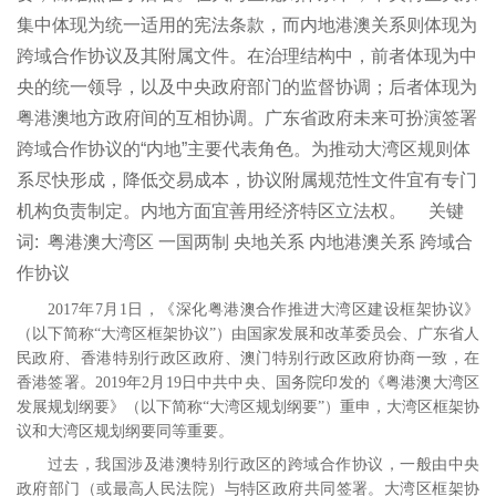
集中体现为统一适用的宪法条款，而内地港澳关系则体现为
跨域合作协议及其附属文件。在治理结构中，前者体现为中
央的统一领导，以及中央政府部门的监督协调；后者体现为
粤港澳地方政府间的互相协调。广东省政府未来可扮演签署
跨域合作协议的“内地”主要代表角色。为推动大湾区规则体
系尽快形成，降低交易成本，协议附属规范性文件宜有专门
机构负责制定。内地方面宜善用经济特区立法权。
关键
词:
粤港澳大湾区 一国两制 央地关系 内地港澳关系 跨域合
作协议
2017
年
7
月
1
日，《深化粤港澳合作推进大湾区建设框架协议》
（以下简称“大湾区框架协议”）由国家发展和改革委员会、广东省人
民政府、香港特别行政区政府、澳门特别行政区政府协商一致，在
香港签署。
2019
年
2
月
19
日中共中央、国务院印发的《粤港澳大湾区
发展规划纲要》（以下简称“大湾区规划纲要”）重申，大湾区框架协
议和大湾区规划纲要同等重要。
过去，我国涉及港澳特别行政区的跨域合作协议，一般由中央
政府部门（或最高人民法院）与特区政府共同签署。大湾区框架协