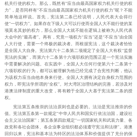
机关行使的权力。那么，既然有“应当由最高国家权力机关行使的权
力”，是否同样有“不应当由最高国家权力机关行使的权力”呢？不能
简单地这样说。首先，宪法第二条已经说明，人民代表大会得行
使“一切权力”。如果存在下级人大可以行使而全国人大不能行使的某
项莫名其妙的权力，那么全国人大就不能在逻辑上被称为人民代表
大会中的“最高者”。再有，究竟一项权力“应当”还是“不应当”由全国
人大行使，需要一个终极的裁决者。而根据宪法，这个裁决者恰恰
是全国人大自身。宪法第六十二条第二项规定了全国人大有权“监督
宪法的实施”，而第六十二条第十六项职权的范围正是一个宪法实施
中需要解决的问题。在实践中，全国人大任何行使第六十二条第十
六项职权的行为，都可以被理解为他已经完成了合宪性判断，他认
为该权力应当由他本身来行使。全国人大拥有决定自身权力范围的
权力，即宪法学所谓的“全权”。对大湾区治理结构的完善，若涉及对
港澳法律制度的重大改变，将有赖于全国人大基于宪法第二条的授
权。
宪法第五条推崇的法治原则也是必要的。法治是宪法推崇的价
值。宪法第五条第一款规定“中华人民共和国实行依法治国，建设社
会主义法治国家”；第五条第四款规定“一切国家机关和武装力量、各
政党和各社会团体、各企业事业组织都必须遵守宪法和法律”。港澳
回归以来，宪法和基本法为特区的法治体系和价值提供了充分的保