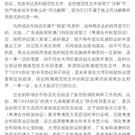
协议，也发布过系列规范性文件。这些规范性文件使用了“法释”字，
但严格来说并非狭义的“司法解释”，因为它们不属于狭义司法解释所
用形式的任意一种。
当跨域合作协议尚属于“框架”性质时，这种两步走的程序是可行
的。比如，广东省政府和澳门特区政府签订《粤澳合作框架协议》
后，按照协议第八章第二条的规定，双方每年提出实施协议的年度
重点工作，经过双方再次协商，共同或各自推动落实。但不可否认
的是，两步走的程序使政策的制定和实施效率都受到一定影响，适
合一事一议的需要，却不符合大湾区建设如火如荼开展后，及时出
台协议附属规范性文件的需要。
所谓协议附属规范性文件，类似
于“
CEPA
协议”的补充协议和子协议，是未来落实大湾区框架协议需
要制定的政策。协议附属规范性文件的制定如果仍采用两步走程
序，一事一议，会大大延宕它们的出台。
过去的跨域合作协议先后创设了某些协调机构和工作机构。比
如，两“
CEPA
协议”的第十九条都要求成立“联合指导委员会”，委员
会由双方官方高层代表或指定的官员组成，还下设联络办公室等。
《粤澳合作框架协议》要求粤澳双方高层适时举行会晤，完善粤澳
合作联席会议制度，设立或调整粤澳合作有关专责小组，强化粤澳
合作联络办公室职能。大湾区框架协议则要求，广东省和港澳特区
政府共同建立工作机制，发挥广东发展改革委、香港政制及内地事