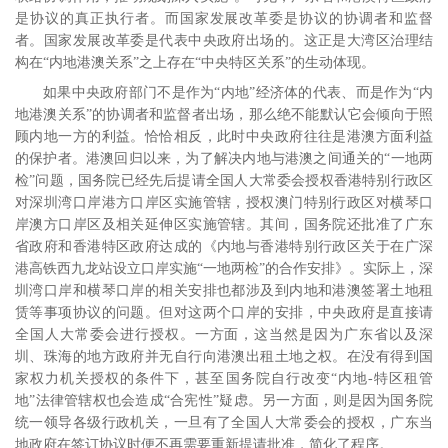
是协议的真正执行者。而国家发展改革委是协议的协调者和监督
者。国家发展改革委是代表中央政府出场的。这正是大湾区治理结
构在“内地港澳关系”之上存在“中央特区关系”的生动体现。
如果中央政府部门不是作为“内地”经济体的代表、而是作为“内
地港澳关系”的协调者和监督者出场，那么绝不能默认它会倾向于照
顾内地一方的利益。恰恰相反，此时中央政府往往是港澳方面利益
的保护者。港澳回归以来，为了解决内地与港澳之间通关的“一地两
检”问题，国务院已经先后提请全国人大常委会授权香港特别行政区
对深圳湾口岸港方口岸区实施管辖，授权澳门特别行政区对横琴口
岸澳方口岸区及相关延伸区实施管辖。其间，国务院还批准了广东
省政府和香港特区政府达成的《内地与香港特别行政区关于在广深
港高铁西九龙站设立口岸实施“一地两检”的合作安排》。实际上，深
圳湾口岸和横琴口岸的相关安排也都涉及到内地和港澳签署土地租
赁等事项协议的问题。但对这两个口岸的安排，中央政府是直接请
全国人大常委会进行授权。一方面，这当然是因为广东省以及深
圳、珠海的地方政府并无自行向港澳出租土地之权。在没有得到国
家权力机关授权的条件下，甚至国务院自行改变“内地
-
特区租管
地”法律管辖权也会造成“合宪性”疑虑。
另一方面，则是因为国务院
统一领导各级行政机关，一旦有了全国人大常委会的授权，广东当
地政府在签订协议时便不再需要重新提请批准，简化了程序。