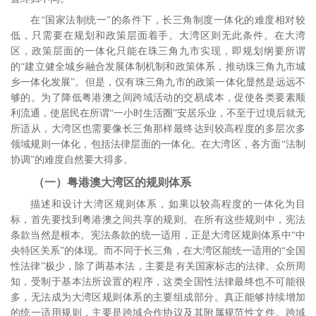
在“国家法制统一”的条件下，长三角制度一体化的难度相对较
低，只需要在规划和政策层面着手。大湾区则无此条件。在大湾
区，政策层面的一体化只能在珠三角九市实现，即规划纲要所谓
的“建立健全城乡融合发展体制机制和政策体系，推动珠三角九市城
乡一体化发展”。但是，仅有珠三角九市的政策一体化显然是远远不
够的。为了降低粤港澳之间跨域活动的交易成本，促使各类要素顺
利流通，使居民在所谓“一小时生活圈”安居乐业，不至于过境后就无
所适从，大湾区也需要像长三角那样最终达到较高程度的多层次多
领域规则一体化，包括法律层面的一体化。在大湾区，各方面“法制
协调”的难度自然要大得多。
（一）粤港澳大湾区的规则体系
描述和设计大湾区规则体系，如果以较高程度的一体化为目
标，首先要找到粤港澳之间共享的规则。在所有这些规则中，宪法
条款当然是根本。宪法条款的统一适用，正是大湾区规则体系中“中
央特区关系”的体现。而不同于长三角，在大湾区能统一适用的“全国
性法律”极少，除了两基本法，主要是有关国家标志的法律。众所周
知，受制于基本法所设置的程序，这类全国性法律最终也不可能很
多，无法成为大湾区规则体系的主要组成部分。真正能够持续增加
的统一适用规则，主要是跨域合作协议及其附属规范性文件。跨域