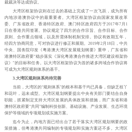
裁裁决等达成协议。
大湾区框架协议则在过去的基础上完成了一次飞跃，成为所有
内地涉港澳协议中的最重要者。大湾区框架协议由国家发展改革
委、广东省政府、香港特区政府、澳门特区政府四方于
2017
年
7
月
1
日在香港共同签署。协议规定了四方的合作宗旨、合作目标、合作
原则、合作重点领域，以及所需体制机制安排。协议有效期五年，
经四方协商同意，可对协议进行修正和展期。
2019
年
2
月
18
日，中共
中央、国务院印发《粤港澳大湾区发展规划纲要》重申，广东省和
港澳特区政府要“稳步落实《深化粤港澳合作推进大湾区建设框架协
议》”的目标和任务。以大湾区框架协议为首的诸多跨域合作协议将
可成为大湾区规则体系的基干。
3.
大湾区规则体系尚待完善
当前，大湾区的“规则体系”的根本和基干均已具备，但缺乏枝丫
和花叶，远未成型。大湾区规划纲要提出中央有关部门要结合自身
职能，抓紧制定支持大湾区发展的具体政策和措施，而广东省和港
澳特区政府要“共同”编制科技创新、基础设施、产业发展、生态环境
保护等领域的专项规划或实施方案。
迄今为止，内地方面已经出台了若干落实大湾区规划纲要的政
策措施，但粤港澳共同编制的专项规划和实施方案还不多。大湾区