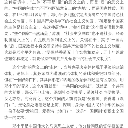
这种语境中，“主体”不再是“量”的意义上的，而是“质”的意义上
的。“中国的主体”也不再指区域意义上的“内地”，而是国家性质、国
体。在
1987
年
4
月谈话中，邓小平谈到坚持宪法所确立的中国特色社
会主义制度，即中国共产党领导下的社会主义制度，“确定整个国家
的主体是社会主义”。
在这种语境中，“整个国家”这个限定语极为重
要，“整个国家”当然涵盖了港澳；“社会主义制度”也不是社会、经济
制度意义上的，而是政治体制意义上的。关键在于，实行“一国两
制”后，国家政权本身必须坚持中国共产党领导下的社会主义制度。
这就是邓小平为何说，“要保持香港五十年繁荣和稳定，五十年以后
也繁荣和稳定，就要保持中国共产党领导下的社会主义制度”。
这个“质”的意义上的“主体”，当然也要决定并体现于港澳的政治
体制。逻辑上，其必须成为港澳政治体制的基础和关键组成部分。
但在“一国两制”下，其具体形态和内地的政治体制还是有区别的。用
邓小平的话说，这个东西就是“一个共同的大前提”。
既然是一个共同
的大前提，那么不但上海、深圳社会要接受，港澳社会也要接受。
反之亦然。究竟言之，这个共同的大前提就是“爱祖国、爱香港（澳
门）”。
无论身处港澳还是上海、深圳，身为中国人民和中华民族的
一份子都要“爱祖国、爱香港（澳门）”，这是“一国两制”所提出全国
统一的要求。
邓小平是中国伟大的马克思主义者，他分析问题的哲学框架是