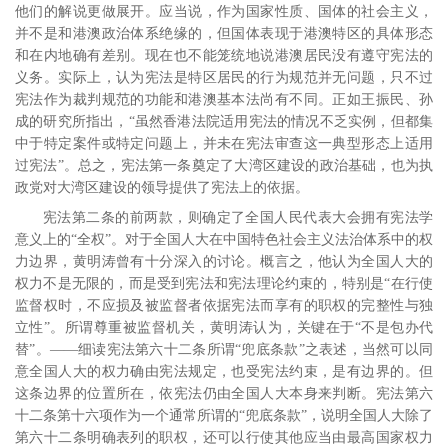
他们的解说更做展开。应当说，作为国家性质、国体的社会主义，
并不是和港澳政治体系绝缘的，但国体表现于港澳特区的具体形态
和在内地确有差别。现在也不能笼统地说港澳居民没有遵守宪法的
义务。实际上，认为宪法是特区居民的行为规范并无问题，只不过
宪法作为裁判规范的功能和港澳基本法尚有不同。
正如王振民、孙
成的研究所指出，“虽然香港法院适用宪法的情况不乏实例，但都集
中于特定案件或特定问题上，并未在宪法审查这一典型形态上适用
过宪法”。
总之，宪法第一条奠定了大湾区建设的政治基础，也为执
政党对大湾区建设的领导提供了宪法上的依据。
宪法第二条的前两款，则确定了全国人民代表大会拥有宪法学
意义上的“全权”。对于全国人大在中国特色社会主义法治体系中的权
力边界，黄明涛曾有十分深入的讨论。概言之，他认为全国人大的
权力不是无限的，而是受到宪法和宪法理论约束的，特别是“在行使
监督权时，不应损及被监督者依据宪法而享有的职权的完整性与独
立性”。
所谓尊重被监督机关，黄明涛认为，关键在于“不是包办代
替”。
――细读宪法第六十二条所谓“兜底条款”之表述，当然可以同
意全国人大的权力确由宪法规定，也受宪法约束，是有边界的。但
这条边界的位置所在，依宪法仍由全国人大本身来判断。宪法第六
十二条第十六项作为一个通常所谓的“兜底条款”，说明全国人大除了
第六十二条明确表列的职权，还可以行使其他应当由最高国家权力