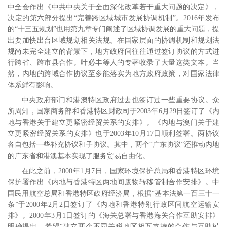
中全会作出《中共中央关于全面深化改革若干重大问题的决定》，
决定的第六部分提出“完善跨区域城市发展协调机制”。
2016
年发布
的“十三五规划”也用第九章专门阐述了区域协调发展的重大问题，提
出要加快出台区域规划相关法规。在国家层面的协调机制和规划法
规尚未完全建立的背景下，地方政府间往往通过签订协议的方式进
行跨省、跨市县合作。叶必丰等人的专著收录了大量这类文本。
当
然，内地的跨域合作协议至多能落实为地方政府政策，对国家法律
体系鲜有影响。
中央政府部门和港澳特区政府过去也签订过一些重要协议。众
所周知，国家商务部和香港特区财政司于
2003
年
6
月
29
日签订了《内
地与香港关于建立更紧密经贸关系的安排》。《内地与澳门关于建
立更紧密经贸关系的安排》也于
2003
年
10
月
17
日顺利签署。两协议
各自包括一些补充协议和子协议。其中，两个“广东协议”还推动内地
的广东省和港澳基本实现了服务贸易自由化。
在此之前，
2000
年
1
月
7
日，国家环境保护总局和香港特区环境
保护署作出《内地与香港特区两地间废物转移管制合作安排》。中
国民用航空总局和香港特区政府经济局，根据“基本法第一百三十一
条”于
2000
年
2
月
2
日签订了《内地和香港特别行政区间航空运输安
排》。
2000
年
3
月
1
日签订的《海关总署与香港海关合作互助安排》
明确提出，希望“建立两个不同关税地区相互支持的合作与互助模