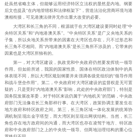
处虽然省略主体，但能够运用经济特区立法权的显然是内地。纲要
后文也提及“在内地管辖权和法律框架下”，营造法治化营商环境与港
澳相衔接，可见港澳法律并无作出重大改变的必要。
大湾区和长三角的不同，根源就于在大湾区建设要同时处理“中
央特区关系”和“内地港澳关系”。“中央特区关系”是广义央地关系的
子集，所以央地关系所带来的因素在大湾区也存在，只不过形态和
长三角不尽相同。而“内地港澳关系”是长三角所不涉及的，它带来的
因素也是大湾区所独有的。
第一，对大湾区建设，执政党和中央政府仍然要发挥统一领导
作用。但如前所述，我国的国家性质、国体在特区政治体制中的具
体表现不同，所以大湾区规划纲要并未强调各级党组织的“领导作用
和战斗堡垒作用”。第二，中央政府对大湾区建设的监督权是无可置
疑的，只是受到“内地港澳关系”影响，此处的中央政府部门，特别是
国务院发展改革委，对于特区来说仍属于“内地机关”的范畴，中央政
府部门无法像在长三角那样行事。在大湾区，政策协调主要发生在
地方政府和特区政府之间。第三，长三角区域一体化发展的统筹协
调机制呈现出金字塔型，而大湾区则呈现出网状结构。当然，长三
角也存在地方政府间的沟通，而大湾区也存在凌驾于地方、特区政
府和中央政府部门之上的中央统一领导。但两地治理结构的重心位
置终归不同。