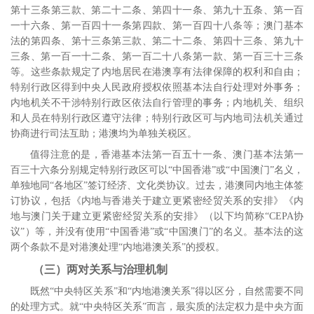
第十三条第三款、第二十二条、第四十一条、第九十五条、第一百
一十六条、第一百四十一条第四款、第一百四十八条等；澳门基本
法的第四条、第十三条第三款、第二十二条、第四十三条、第九十
三条、第一百一十二条、第一百二十八条第一款、第一百三十三条
等。这些条款规定了内地居民在港澳享有法律保障的权利和自由；
特别行政区得到中央人民政府授权依照基本法自行处理对外事务；
内地机关不干涉特别行政区依法自行管理的事务；内地机关、组织
和人员在特别行政区遵守法律；特别行政区可与内地司法机关通过
协商进行司法互助；港澳均为单独关税区。
值得注意的是，香港基本法第一百五十一条、澳门基本法第一
百三十六条分别规定特别行政区可以“中国香港”或“中国澳门”名义，
单独地同“各地区”签订经济、文化类协议。过去，港澳同内地主体签
订协议，包括《内地与香港关于建立更紧密经贸关系的安排》《内
地与澳门关于建立更紧密经贸关系的安排》（以下均简称“
CEPA
协
议”）等，并没有使用“中国香港”或“中国澳门”的名义。基本法的这
两个条款不是对港澳处理“内地港澳关系”的授权。
（三）两对关系与治理机制
既然“中央特区关系”和“内地港澳关系”得以区分，自然需要不同
的处理方式。就“中央特区关系”而言，最实质的法定权力是中央方面