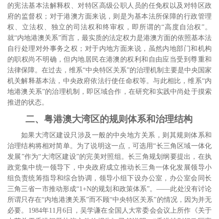
的宪法基本法解释权、对特区高级公职人员的任免权以及对特区政
府的监督权；对于港澳方面来说，则是为基本法所保障的行政管理
权、立法权、独立的司法权和终审权，即所谓的“高度自治权”。
就“内地港澳关系”而言，最实质的法定权力是港澳方面的依照基本法
自行处理对外事务之权；对于内地方面来说，虽然内地部门和机构
的职权尚不明确，但内地居民在港澳的权利和自由应当受到尊重和
法律保障。在过去，维系“中央特区关系”的治理机制主要是中央国家
机关解释基本法，中央政府依法行使任命权等。与此相比，维系“内
地港澳关系”的治理机制，即区域合作，在研究和实践中尚处于摸索
推进的状态。
二、粤港澳大湾区的规则体系和治理结构
如果大湾区建设只涉及一般的中央地方关系，则其规则体系和
治理结构将相对简单。为了说明这一点，可选用“长三角区域一体化
发展”作为“大湾区建设”的完美对照组。长三角规划纲要提出，在执
政党集中统一领导下，中央政府成立推动长三角一体化发展领导小
组负责统筹指导和综合协调，领导小组下设办公室，办公室会同长
三角三省一市推动形成“
1+N
的规划和政策体系”。――此处没有讨论
所谓只存在“内地港澳关系”而不顾“中央特区关系”的情况，因为并无
必要。
1984
年
11
月
6
日，吴学谦在全国人大常委会会议上所作《关于