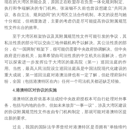
现在的大湾区所能企及，原因正在欧盟存在负责一体化规则制定、
执行和争端解决的专门机构。张淑钿不久前也曾设想建立“共同决
议、各自立法、规则趋同”的大湾区立法合作机制。
本文的设想与她
十分相近，但稍显激进，主要的考虑仍是尽可能提高协议附属规范
性文件出台的效率。
至于大湾区框架协议及其附属规范性文件可能引发的争议，其
私法性质的部分可以交由三地仲裁机构予以解决。其公法性质的部
分，在“一国两制”框架下，很可能仍需要中央政府协调解决。但中央
政府是行政机关，如果希望由司法性质的中立机关出面解决，也许
可以探索进一步发挥位于大湾区的最高院（第一）巡回法庭的作
用。
当然，最高人民法院设立巡回法庭虽是中国法院现代化建设的
重大成就，第一巡回法庭对港澳法律也有一定了解，但处理府际纠
纷，全国（包括港澳特区在内）任何一个司法机关都还缺乏经验。
4.
港澳特区对协议的实施
港澳特区政府依基本法或经中央政府授权本可自行处理对外事
务，包括与内地的合作。但如未来放弃“一事一议”，涉及大湾区建设
的协议附属规范性文件改由专门机构制定，那就可能对港澳特区提
出新的要求。
过去，我国的国际法学界曾经对港澳特区是否拥有“单独缔约