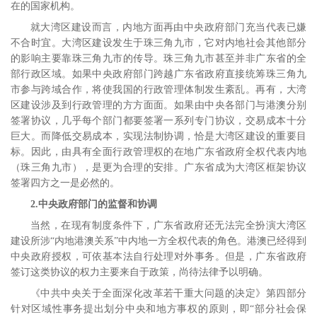
在的国家机构。
就大湾区建设而言，内地方面再由中央政府部门充当代表已嫌
不合时宜。大湾区建设发生于珠三角九市，它对内地社会其他部分
的影响主要靠珠三角九市的传导。珠三角九市甚至并非广东省的全
部行政区域。如果中央政府部门跨越广东省政府直接统筹珠三角九
市参与跨域合作，将使我国的行政管理体制发生紊乱。再有，大湾
区建设涉及到行政管理的方方面面。如果由中央各部门与港澳分别
签署协议，几乎每个部门都要签署一系列专门协议，交易成本十分
巨大。而降低交易成本，实现法制协调，恰是大湾区建设的重要目
标。
因此，由具有全面行政管理权的在地广东省政府全权代表内地
（珠三角九市），是更为合理的安排。广东省成为大湾区框架协议
签署四方之一是必然的。
2.
中央政府部门的监督和协调
当然，在现有制度条件下，广东省政府还无法完全扮演大湾区
建设所涉“内地港澳关系”中内地一方全权代表的角色。
港澳已经得到
中央政府授权，可依基本法自行处理对外事务。但是，广东省政府
签订这类协议的权力主要来自于政策，尚待法律予以明确。
《中共中央关于全面深化改革若干重大问题的决定》第四部分
针对区域性事务提出划分中央和地方事权的原则，即“部分社会保