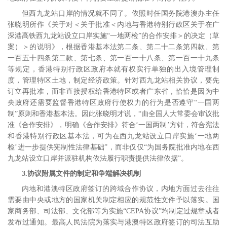
但西九龙站口岸的情况就不同了。依照时任国务院港澳办主任
张晓明所作《关于对＜关于批准＜内地与香港特别行政区关于在广
深港高铁西九龙站设立口岸实施“一地两检”的合作安排＞的决定（草
案）＞的说明》，根据香港基本法第二条、第二十二条第四款、第
一百五十四条第二款、第七条、第一百一十八条、第一百一十九条
等规定，香港特别行政区政府本就有权实行单独的出入境管理制
度，管理特区土地，制定经济政策。针对西九龙站相关协议，要先
订立再批准，而非直接授权给香港特区或者广东省，恰恰是因为中
央政府还需要监督香港特区政府行使权力的行为是否遵守“一国两
制”原则和香港基本法。因此张晓明才说，“由全国人大常委会审议批
准《合作安排》，明确《合作安排》符合‘一国两制’方针，符合宪法
和香港特别行政区基本法，可为在西九龙站设立口岸实施‘一地两
检’进一步提供宪制性法律基础”，而非仅仅“为国务院批准内地在西
九龙站设立口岸并派驻机构依法履行职责提供法律依据”。
3.
协议附属文件的制定和争端解决机制
内地和港澳特区政府签订的跨域合作协议，内地方面过去往往
需要由中央或地方的国家机关制定相应的规范性文件予以落实。国
家商务部、司法部、文化部等为实施“
CEPA
协议”均制定过规章或者
发布过通知。最高人民法院为落实与港澳特区政府签订的司法互助