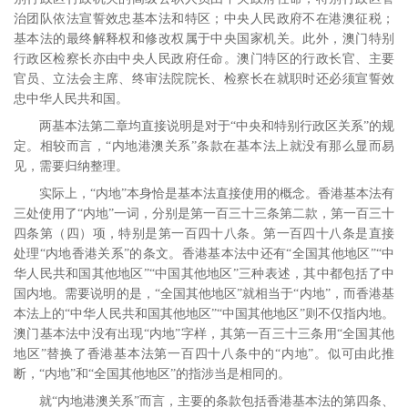
治团队依法宣誓效忠基本法和特区；中央人民政府不在港澳征税；
基本法的最终解释权和修改权属于中央国家机关。此外，澳门特别
行政区检察长亦由中央人民政府任命。澳门特区的行政长官、主要
官员、立法会主席、终审法院院长、检察长在就职时还必须宣誓效
忠中华人民共和国。
两基本法第二章均直接说明是对于“中央和特别行政区关系”的规
定。相较而言，“内地港澳关系”条款在基本法上就没有那么显而易
见，需要归纳整理。
实际上，“内地”本身恰是基本法直接使用的概念。香港基本法有
三处使用了“内地”一词，分别是第一百三十三条第二款，第一百三十
四条第（四）项，特别是第一百四十八条。第一百四十八条是直接
处理“内地香港关系”的条文。香港基本法中还有“全国其他地区”“中
华人民共和国其他地区”“中国其他地区”三种表述，其中都包括了中
国内地。需要说明的是，“全国其他地区”就相当于“内地”，而香港基
本法上的“中华人民共和国其他地区”“中国其他地区”则不仅指内地。
澳门基本法中没有出现“内地”字样，其第一百三十三条用“全国其他
地区”替换了香港基本法第一百四十八条中的“内地”。似可由此推
断，“内地”和“全国其他地区”的指涉当是相同的。
就“内地港澳关系”而言，主要的条款包括香港基本法的第四条、