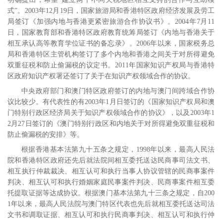
式”。
2003
年
12
月
19
日，国家旅游局和香港特区政府经济发展及劳工
局签订《加强内地与香港更紧密旅游合作协议书》。
2004
年
7
月
11
日，国家教育部和香港特区政府教育统筹局签订《内地与香港关于
相互承认高等教育学位证书的备忘录》。
2006
年以来，国家税务总
局和香港特区主管机构签订了多个内地和香港之间关于对所得避免
双重征税和防止偷漏税的议定书。
2011
年国家知识产权局与香港特
区政府知识产权署还签订了关于在知识产权领域合作的协议。
中央政府部门和澳门特区政府签订的内地与澳门间跨域合作协
议比较少。有代表性的有
2003
年
1
月日签订的《国家知识产权局和澳
门特别行政区经济局关于知识产权领域合作的协议》，以及
2003
年
1
2
月
27
日签订的《澳门特别行政区和内地关于对所得避免双重征税和
防止偷漏税的安排》等。
根据香港基本法第九十五条之规定，
1998
年以来，最高人民法
院和香港特区政府还先后就法院间相互委托送达民商事司法文书、
相互执行仲裁裁决、相互认可和执行当事人协议管辖的民商事案件
判决、相互认可和执行婚姻家庭民事案件判决、民商事案件相互委
托提取证据等达成协议。根据澳门基本法第九十三条之规定，自
200
1
年以来，最高人民法院与澳门特区代表也先后就相互委托送达司法
文书和调取证据、相互认可和执行民商事判决、相互认可和执行仲