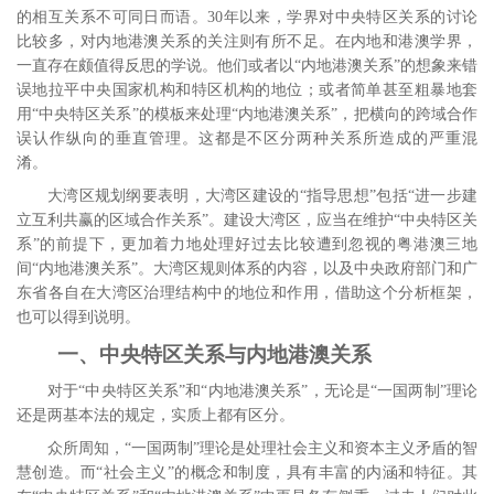
的相互关系不可同日而语。
30
年以来，学界对中央特区关系的讨论
比较多，对内地港澳关系的关注则有所不足。在内地和港澳学界，
一直存在颇值得反思的学说。他们或者以“内地港澳关系”的想象来错
误地拉平中央国家机构和特区机构的地位；或者简单甚至粗暴地套
用“中央特区关系”的模板来处理“内地港澳关系”，把横向的跨域合作
误认作纵向的垂直管理。这都是不区分两种关系所造成的严重混
淆。
大湾区规划纲要表明，大湾区建设的“指导思想”包括“进一步建
立互利共赢的区域合作关系”。建设大湾区，应当在维护“中央特区关
系”的前提下，更加着力地处理好过去比较遭到忽视的粤港澳三地
间“内地港澳关系”。大湾区规则体系的内容，以及中央政府部门和广
东省各自在大湾区治理结构中的地位和作用，借助这个分析框架，
也可以得到说明。
一、中央特区关系与内地港澳关系
对于“中央特区关系”和“内地港澳关系”，无论是“一国两制”理论
还是两基本法的规定，实质上都有区分。
众所周知，“一国两制”理论是处理社会主义和资本主义矛盾的智
慧创造。而“社会主义”的概念和制度，具有丰富的内涵和特征。
其