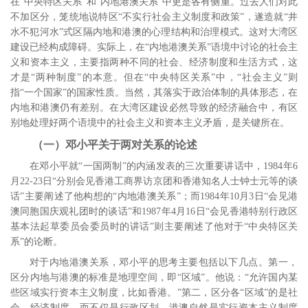
在“中央特区关系”和“内地港澳关系”中更是各有侧重。过去人们对此
不加区分，笼统地说特区“不实行社会主义制度和政策”，遂造就“井
水不犯河水”式区隔内地和港澳的心理结构和治理模式。
这对大湾区
建设已经构成障碍。实际上，在“内地港澳关系”语境中讨论的社会主
义和资本主义，主要指两种不同的社会、经济制度和生活方式，这
才是“两种制度”的本意。但在“中央特区关系”中，“社会主义”则
指“一个国家”的国家性质。当然，其落实于政治体制的具体形态，在
内地和港澳仍有差别。在大湾区建设必然导致的经济融合中，有区
别地处理好两个语境中的社会主义和资本主义矛盾，是关键所在。
（一）邓小平关于两对关系的论述
在邓小平就“一国两制”的内涵发表的三次重要讲话中，
1984
年
6
月
22-23
日“分别会见香港工商界访京团和香港知名人士钟士元等的谈
话”主要阐述了他构想的“内地港澳关系”；而
1984
年
10
月
3
日“会见港
澳同胞国庆观礼团时的谈话”和
1987
年
4
月
16
日“会见香港特别行政区
基本法起草委员会委员时的讲话”则主要阐述了他对于“中央特区关
系”的论断。
对于内地港澳关系，邓小平的思考主要包括以下几点。第一，
区分内地与港澳的标准是地理空间，即“区域”。他说：“允许国内某
些区域实行资本主义制度，比如香港。”
第二，区分各“区域”的是社
会、经济制度，而不仅是行政区划。港澳自然是实行资本主义制度