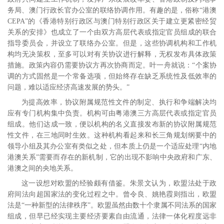
务局、澳门行政长官办公室的联络协调作用。有趣的是，俗称“港澳
CEPA
”的《香港特别行政区与澳门特别行政区关于建立更紧密经贸
关系的安排》也成立了一个由双方高层代表或指定官员组成的联合
指导委员会，并设立了联络办公室。但是，这些协调机构和工作机
构均无决策权，至多可以对有关协议进行解释，无权发布具体政策
措施。政策内容仍需要协议方再次协商而定。叶一舟就说：“个案协
调的方式固然是一个常备选项，但始终存在缺乏系统性及低效率的
问题，难以适应经济高速发展的势头。”
为提高效率，协议附属规范性文件的制定、执行和争端解决均
应有专门机构集中负责。机构可由粤港澳三方高层代表或指定官员
组成。他们达成一致，便以机构的名义直接发布新的协议附属规范
性文件，在三地同时生效。这种机构看起来和长三角规划纲要中的
领导小组及其办公室有类似之处，但本质上仍是一个适应处理“内地
港澳关系”需要而存在的新机制，它的出现不影响中央政府和广东、
港澳之间的央地关系。
这一设想对欧盟的经验颇有借鉴。
朱景文认为，欧盟法处于政
府间法向超国家法的变化过程之中。
曾令良、姚艳霞则指出，欧盟
法是“一种新型的法律秩序”。
欧盟虽然由数十个隶属不同法系的国家
组成，但早已经实现主要经济要素自由流通，法律一体化程度远非