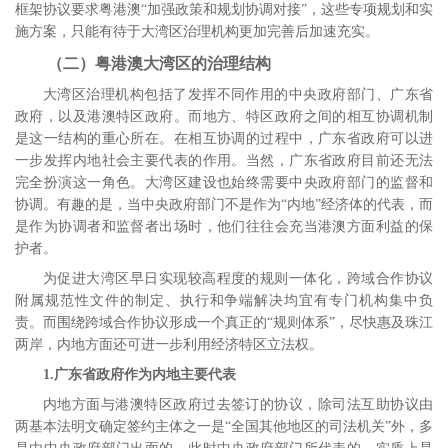
框架协议要求粤港澳“加强政策和规划协调对接”，这些专项规划和实
施方案，只能有待于大湾区治理机构更加完善后加速充实。
（二）粤港澳大湾区的治理结构
大湾区治理机构包括了发挥不同作用的中央政府部门、广东省
政府，以及港澳特区政府。而地方、特区政府之间的相互协调机制
是这一结构的重心所在。在相互协调的过程中，广东省政府可以进
一步发挥内地社会主要代表的作用。当然，广东省政府目前还无法
完全扮演这一角色。大湾区建设也始终需要中央政府部门的监督和
协调。有趣的是，当中央政府部门不是作为“内地”经济体的代表，而
是作为协调者和监督者出场时，他们往往会充当港澳方面利益的保
护者。
为促进大湾区早日实现较高程度的规则一体化，跨域合作协议
附属规范性文件的制定、执行和争端解决均宜有专门机构集中负
责。而围绕跨域合作协议形成一个真正的“规则体系”，尽快惠及珠江
两岸，内地方面还可进一步利用经济特区立法权。
1.
广东省政府作为内地主要代表
内地方面与港澳特区政府过去签订的协议，除司法互助协议由
两基本法明文确定签约主体之一是“全国其他地区的司法机关”外，多