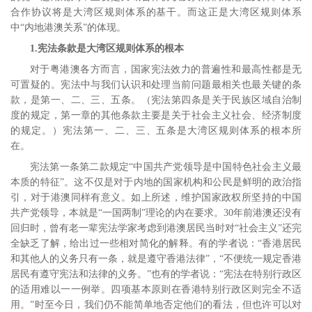
合作协议将是大湾区规则体系的基干。而这正是大湾区规则体系
中“内地港澳关系”的体现。
1.
宪法条款是大湾区规则体系的根本
对于粤港澳各方而言，国家宪法效力的普遍性和最高性都是无
可置疑的。宪法中与我们认识和处理当前问题最相关也最关键的条
款，是第一、二、三、五条。（宪法第四条是关于民族区域自治制
度的规定，第一章的其他条款主要是关于社会主义社会、经济制度
的规定。）宪法第一、二、三、五条是大湾区规则体系的根本所
在。
宪法第一条第二款规定“中国共产党领导是中国特色社会主义最
本质的特征”。这不仅是对于内地的国家机构和公民是鲜明的政治指
引，对于港澳同样有意义。如上所述，维护国家政权所坚持的中国
共产党领导，本就是“一国两制”理论的内在要求。
30
年前港澳还没有
回归时，曾有老一辈宪法学家考虑到港澳居民当时对“社会主义”还完
全缺乏了解，给出过一些相对简化的解释。有的学者说：“香港居民
和其他人的义务只有一条，就是遵守香港法律”，“不便统一规定香港
居民有遵守宪法和法律的义务。”
也有的学者说：“宪法在特别行政区
的适用难以一一例举。四项基本原则在香港特别行政区则完全不适
用。”
时至今日，我们仍不能简单地否定他们的看法，但也许可以对