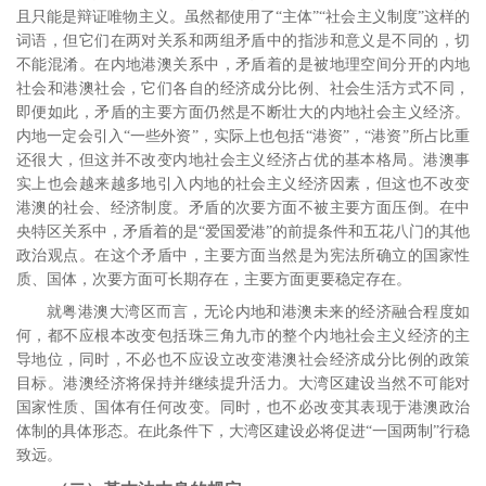
且只能是辩证唯物主义。
虽然都使用了“主体”“社会主义制度”这样的
词语，但它们在两对关系和两组矛盾中的指涉和意义是不同的，切
不能混淆。在内地港澳关系中，矛盾着的是被地理空间分开的内地
社会和港澳社会，它们各自的经济成分比例、社会生活方式不同，
即便如此，矛盾的主要方面仍然是不断壮大的内地社会主义经济。
内地一定会引入“一些外资”，实际上也包括“港资”，“港资”所占比重
还很大，但这并不改变内地社会主义经济占优的基本格局。港澳事
实上也会越来越多地引入内地的社会主义经济因素，但这也不改变
港澳的社会、经济制度。矛盾的次要方面不被主要方面压倒。在中
央特区关系中，矛盾着的是“爱国爱港”的前提条件和五花八门的其他
政治观点。在这个矛盾中，主要方面当然是为宪法所确立的国家性
质、国体，次要方面可长期存在，主要方面更要稳定存在。
就粤港澳大湾区而言，无论内地和港澳未来的经济融合程度如
何，都不应根本改变包括珠三角九市的整个内地社会主义经济的主
导地位，同时，不必也不应设立改变港澳社会经济成分比例的政策
目标。港澳经济将保持并继续提升活力。大湾区建设当然不可能对
国家性质、国体有任何改变。同时，也不必改变其表现于港澳政治
体制的具体形态。在此条件下，大湾区建设必将促进“一国两制”行稳
致远。