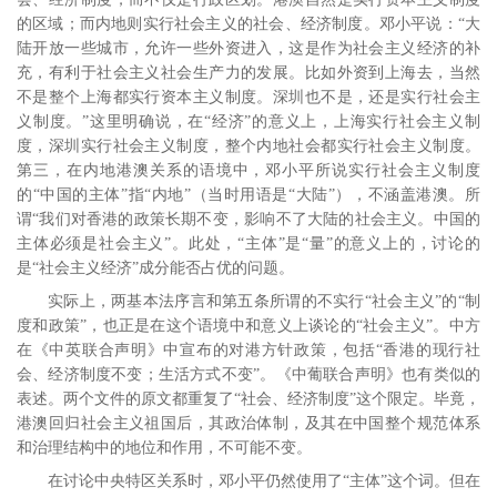
的区域；而内地则实行社会主义的社会、经济制度。邓小平说：“大
陆开放一些城市，允许一些外资进入，这是作为社会主义经济的补
充，有利于社会主义社会生产力的发展。比如外资到上海去，当然
不是整个上海都实行资本主义制度。深圳也不是，还是实行社会主
义制度。”
这里明确说，在“经济”的意义上，上海实行社会主义制
度，深圳实行社会主义制度，整个内地社会都实行社会主义制度。
第三，在内地港澳关系的语境中，邓小平所说实行社会主义制度
的“中国的主体”指“内地”（当时用语是“大陆”），不涵盖港澳。所
谓“我们对香港的政策长期不变，影响不了大陆的社会主义。中国的
主体必须是社会主义”。
此处，“主体”是“量”的意义上的，讨论的
是“社会主义经济”成分能否占优的问题。
实际上，两基本法序言和第五条所谓的不实行“社会主义”的“制
度和政策”，也正是在这个语境中和意义上谈论的“社会主义”。中方
在《中英联合声明》中宣布的对港方针政策，包括“香港的现行社
会、经济制度不变；生活方式不变”。《中葡联合声明》也有类似的
表述。两个文件的原文都重复了“社会、经济制度”这个限定。毕竟，
港澳回归社会主义祖国后，其政治体制，及其在中国整个规范体系
和治理结构中的地位和作用，不可能不变。
在讨论中央特区关系时，邓小平仍然使用了“主体”这个词。但在