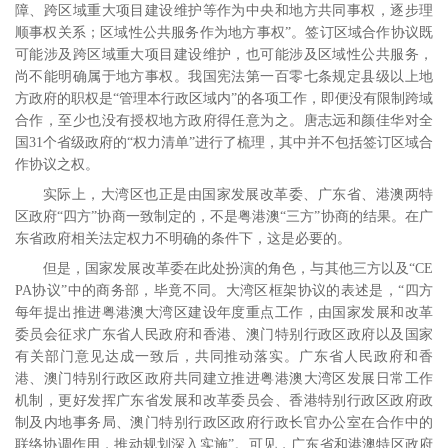
障、跨区域重大项目建设维护等作为中央和地方共同事权，逐步理
顺事权关系；区域性公共服务作为地方事权”。签订区域合作协议既
可能涉及跨区域重大项目建设维护，也可能涉及区域性公共服务，
尚不能明确属于地方事权。我国宪法第一百零七条规定县级以上地
方政府的职权是“管理本行政区域内”的各项工作，即便没有限制跨域
合作，至少也没有授权地方政府得任意为之。唐志远和颜佳华对全
国
31
个省级政府的“权力清单”进行了梳理，其中并不包括签订区域合
作协议之权。
实际上，大湾区也正是由国家发展改革委、广东省、港澳两特
区政府“四方”协商一致制定的，不是粤港澳“三方”协商的结果。在广
东省政府相关法定权力不明确的条件下，这是必要的。
但是，国家发展改革委在此处扮演的角色，与其他三方以及“
CE
PA
协议”中的商务部，毕竟不同。大湾区框架协议的表述是，“四方
每年提出推进粤港澳大湾区建设年度重点工作，由国家发展和改革
委员会征求广东省人民政府和香港、澳门特别行政区政府以及国家
有关部门意见达成一致后，共同推动落实。广东省人民政府和香
港、澳门特别行政区政府共同建立推进粤港澳大湾区发展日常工作
机制，更好发挥广东省发展和改革委员会、香港特别行政区政府政
制及内地事务局、澳门特别行政区政府行政长官办公室在合作中的
联络协调作用，推动规划深入实施”。可见，广东省和港澳特区政府