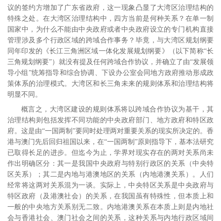
议的签约方增加了广东省政府，这一现象凸显了大湾区治理结构的
特殊之处。在大湾区治理结构中，四方当前是何种关系？在单一制
国家中，为什么不能由中央政府或者中央政府设立的专门机构直接
管理涉及多个行政区域的跨域合作事务？毕竟，与大湾区规划纲要
同年印发的《长江三角洲区域一体化发展规划纲要》（以下简称“长
三角规划纲要”）就没有提及任何跨域合作协议，并确立了由“发展领
导小组”统筹指导和综合协调、下设办公室会同地方政府推动形成政
策体系的治理模式。大湾区和长三角未来的规则体系和治理结构将
明显不同。
概言之，大湾区建设的规则体系将以跨域合作协议为基干，其
治理结构则包括发挥不同功能的中央政府部门、地方政府和特区政
府。这是由“一国两制”要同时处理两对重要关系的现实所决定的。香
港与澳门先后回归祖国以来，在“一国两制”原则指导下，基本法研究
已取得长足的进步。但迄今为止，学界对现实存在的两对关系尚未
作出明确区分：其一是我国中央政府与特别行政区的关系（中央特
区关系）；其二是内地与港澳地区的关系（内地港澳关系）。人们
经常将这两对关系混为一谈。实际上，中央特区关系是中央政府与
特区政府（及港澳社会）的关系，在我国虽有特殊性，但本质上和
一般的中央地方关系别无二致。内地港澳关系在本质上则是内地社
会与香港社会、澳门社会之间的关系，这种关系与内地行政区域间