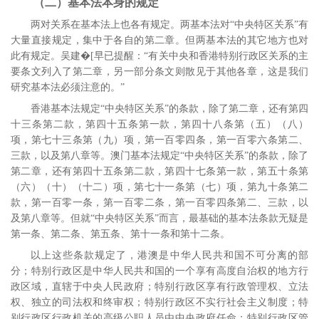
（二）基本法本身的规定
两对关系在基本法上也各有规定。两基本法对“中央特区关系”有
大量直接规定，集中于各自的第二章。但两基本法的其它地方也对
此有规定。吴建�[早已提醒：“有关中央和香港特别行政区关系的主
要条文列入了第二章，另一部分条文则散见于其他各章，这是我们
研究基本法必须注意的。”
香港基本法规定“中央特区关系”的条款，除了第二章，还有第四
十三条第二款，第四十五条第一款，第四十八条第（五）（八）
项，第七十三条第（九）项，第一百零四条，第一百零六条第二、
三款，以及第八章等。澳门基本法规定“中央特区关系”的条款，除了
第二章，还有第四十五条第二款，第四十七条第一款，第五十条第
（六）（十）（十二）项，第七十一条第（七）项，第九十条第二
款，第一百零一条，第一百零二条，第一百零四条第二、三款，以
及第八章等。但就“中央特区关系”而言，最基础的基本法条款无疑是
第一条、第二条、第五条、第十一条和第十二条。
以上这些条款规定了，港澳是中华人民共和国不可分离的部
分；特别行政区是中华人民共和国的一个享有高度自治权的地方行
政区域，直辖于中央人民政府；特别行政区享有行政管理权、立法
权、独立的司法权和终审权；特别行政区不实行社会主义制度；特
别行政区行政机关的高级公职人员由中央政府任命；特别行政区管