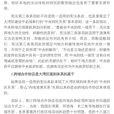
障。
特区本地的法治传统对特区的繁荣稳定也发挥了重要支撑作
用。
宪法第三条第四款不但是统一适用的宪法条款，也直接规定了
大湾区建设中必须奉行的“中央特区关系”基本原则。这一条款指出，
中央和地方国家机构划分职权，“遵循在中央的统一领导下，充分发
挥地方的主动性、积极性的原则”。宪法第三条第四款适用于港澳有
立法史材料支持，郑毅的近作对此有所介绍。而且，郑毅提醒我
们，宪法第三条第四款所规定与地方积极性相对应的中央统一领
导，不同于之前所谓“中央积极性”。“不论是立场还是路径，积极性
的发挥在实践中具有一定的弹性空间，而‘中央的统一领导’没有任何
增减或形塑的余地”。
此处的关键仍在于，相对于地方政府，中央政
府不仅拥有中央政府职权，也拥有决定何为中央政府职权之权。
2.
跨域合作协议是大湾区规则体系的基干
如果说统一适用的宪法条款体现了大湾区规则体系中的“中央特
区关系”，那么“内地港澳关系”长期以来则是由跨域合作协议来体现
的。
实际上，签订跨域合作协议也是内地自身处理跨域合作问题的
法治方式之一。当前，我国京津冀、环渤海、长三角等地都在打造
城市群，各类要素跨行政区域流动的趋势十分明显。党的十八届三