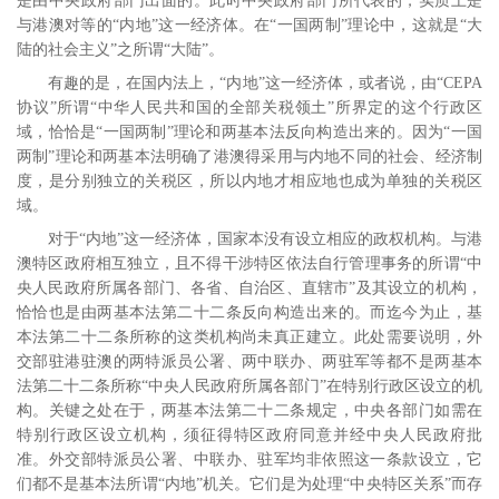
是由中央政府部门出面的。此时中央政府部门所代表的，实质上是
与港澳对等的“内地”这一经济体。在“一国两制”理论中，这就是“大
陆的社会主义”之所谓“大陆”。
有趣的是，在国内法上，“内地”这一经济体，或者说，由“
CEPA
协议”所谓“中华人民共和国的全部关税领土”所界定的这个行政区
域，恰恰是“一国两制”理论和两基本法反向构造出来的。因为“一国
两制”理论和两基本法明确了港澳得采用与内地不同的社会、经济制
度，是分别独立的关税区，所以内地才相应地也成为单独的关税区
域。
对于“内地”这一经济体，国家本没有设立相应的政权机构。与港
澳特区政府相互独立，且不得干涉特区依法自行管理事务的所谓“中
央人民政府所属各部门、各省、自治区、直辖市”及其设立的机构，
恰恰也是由两基本法第二十二条反向构造出来的。而迄今为止，基
本法第二十二条所称的这类机构尚未真正建立。此处需要说明，外
交部驻港驻澳的两特派员公署、两中联办、两驻军等都不是两基本
法第二十二条所称“中央人民政府所属各部门”在特别行政区设立的机
构。关键之处在于，两基本法第二十二条规定，中央各部门如需在
特别行政区设立机构，须征得特区政府同意并经中央人民政府批
准。外交部特派员公署、中联办、驻军均非依照这一条款设立，它
们都不是基本法所谓“内地”机关。
它们是为处理“中央特区关系”而存