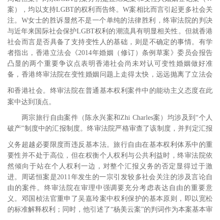
案），均以支持
LGBT
的权利而告终。
W
案相比而言引起更多社会关
注。
W
女士的胜诉显然不是一个单纯的法律胜利，终审法院的判决
与近年来国际社会保护
LGBT
权利的潮流具有明显相关性。但就香港
社会而言是否具备了支持变性人的基础，则是不确定的事情。有学
者指出，香港立法会《
2014
年婚姻（修订）条例草案》委员会报告
凸显的两个重要争议点表明香港社会尚未对认可变性婚姻做好准
备，香港终审法院在变性婚姻问题上走得太快，远远抛离了立法会
和香港社会。
终审法院在普通基本权利案件中的能动主义态度在此
案中达到顶点。
两宗旅行自由案件（陈永兴案和
Zhi Charles
案
）均涉及到“个人
破产”制度中的汇报制度
。终审法院严格审查了该制度，并判定汇报
义务超越必要限度而违反基本法。
旅行自由在基本权利体系中的重
要性并不处于高位，但在权衡个人权利与公共利益时，终审法院依
然倾向于站在个人权利一边，对整个汇报义务的否定显得过于激
进。周诺恒案是
2011
年发生的一宗引发较多社会关注的涉及言论自
由的案件。终审法院在审理中强调要充分考虑表达自由的重要意
义。邓国桢法官重申了吴嘉玲案中权利保护的基本原则，即以宽松
的标准解释权利；同时，他引述了“杨美云案”的判词作为本案基本审