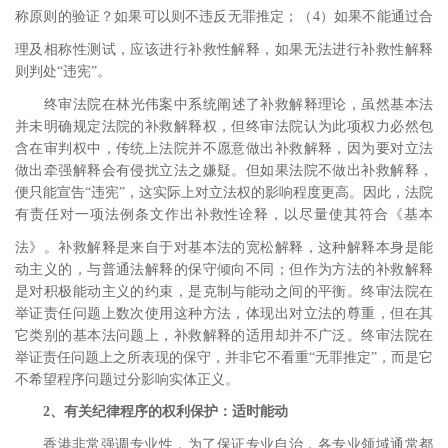
称原则的验证？如果可以则不违反无罪推定
；（
4
）如果不能通过合
理及相称性测试，应该进行补救性解释
，如果无法进行补救性解释
则判处“违宪”。
终审法院在林光伟案中系统阐述了补救解释理论，虽然基本法
并未明确规定法院的补救解释权，但终审法院认为此项权力必然包
含在审判权中，传统上法院并不愿意做出补救解释，因为要对立法
做出牵强解释会有侵扰立法之嫌疑。但如果法院不做出补救解释，
便只能宣告“违宪”，这实际上对立法权的影响程度更高。因此，法院
有责任对一项法例条文作出补救性诠释，以尽量使其符合《基本
法》。
补救解释是来自于对基本法的宽松解释，这种解释本身是能
动主义的，与普通法解释的保守倾向不同；但作为方法的补救解释
是对积极能动主义的约束，是克制与能动之间的平衡。终审法院在
举证责任问题上数次使用这种方法，体现出对立法的尊重，但在其
它类别的基本法问题上，补救解释的适用却并不广泛。终审法院在
举证责任问题上之所表现的保守，并非它不看重“无罪推定”，而是它
不希望程序问题过分影响实体正义。
2
、有关纪律程序的权利保护：适时能动
香港非常强调专业性，为了保证专业自治，各专业领域通常都