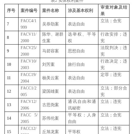
表
2
实体权利案件
审查对象及结
序号
案件编号
案件名称
涉及基本权利
果
FACC4/1
立法；合宪
7
吴恭劭案
表达自由
999
FACV11/
陈华、谢群
选举权、平等
行政安排；违
8
2000
生案
权
宪
FACV25/
法院判决；违
9
马碧容案
思想自由
2000
宪
FACV10/
行政决定；违
10
刘芳案
旅行自由
2003
宪
FACC19/
定罪；违宪
11
杨美云案
表达自由
2004
FACC1/2
立法；部分合
12
梁国雄案
表达自由
005
宪
FACV12/
通讯自由和通
立法；违宪
13
古思尧案
2006
讯秘密
FACC 5/
平等权；人身
立法；合宪
14
苏伟伦案
2005
自由
FACC12/
立法；违宪
15
丘旭龙案
平等权