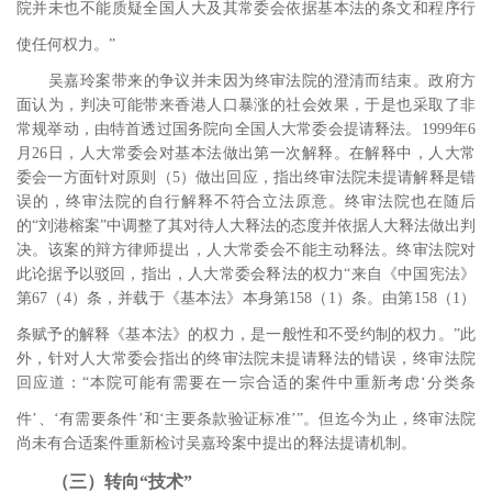
院并未也不能质疑全国人大及其常委会依据基本法的条文和程序行
使任何权力。”
吴嘉玲案带来的争议并未因为终审法院的澄清而结束。政府方
面认为，判决可能带来香港人口暴涨的社会效果，于是也采取了非
常规举动，由特首透过国务院向全国人大常委会提请释法。
1999
年
6
月
26
日，人大常委会对基本法做出第一次解释。在解释中，人大常
委会一方面针对原则（
5
）做出回应，指出终审法院未提请解释是错
误的，终审法院的自行解释不符合立法原意。终审法院也在随后
的“刘港榕案”中调整了其对待人大释法的态度并依据人大释法做出判
决。该案的辩方律师提出，人大常委会不能主动释法。终审法院对
此论据予以驳回，指出，人大常委会释法的权力“来自《中国宪法》
第
67
（
4
）条，并载于《基本法》本身第
158
（
1
）条。由第
158
（
1
）
条赋予的解释《基本法》的权力，是一般性和不受约制的权力。”
此
外，针对人大常委会指出的终审法院未提请释法的错误，终审法院
回应道：“本院可能有需要在一宗合适的案件中重新考虑‘分类条
件’、‘有需要条件’和‘主要条款验证标准’”。
但迄今为止，终审法院
尚未有合适案件重新检讨吴嘉玲案中提出的释法提请机制。
（三）转向“技术”