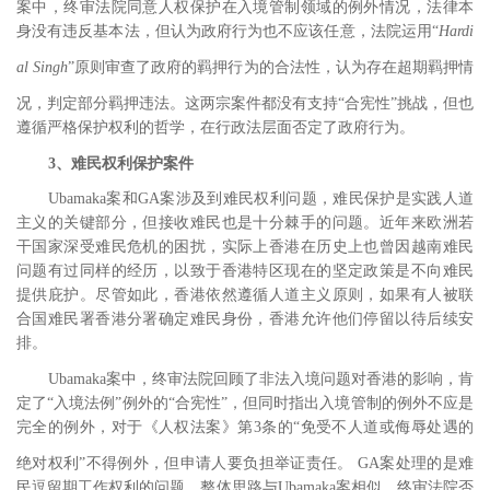
案中，终审法院同意人权保护在入境管制领域的例外情况，法律本
身没有违反基本法，但认为政府行为也不应该任意，法院运用“
Hardi
al Singh
”原则
审查了政府的羁押行为的合法性，认为存在超期羁押情
况，判定部分羁押违法。
这两宗案件都没有支持“合宪性”挑战，但也
遵循严格保护权利的哲学，在行政法层面否定了政府行为。
3
、难民权利保护案件
Ubamaka
案和
GA
案涉及到难民权利问题，难民保护是实践人道
主义的关键部分，但接收难民也是十分棘手的问题。近年来欧洲若
干国家深受难民危机的困扰，实际上香港在历史上也曾因越南难民
问题有过同样的经历，以致于香港特区现在的坚定政策是不向难民
提供庇护。尽管如此，香港依然遵循人道主义原则，如果有人被联
合国难民署香港分署确定难民身份，香港允许他们停留以待后续安
排。
Ubamaka
案
中，终审法院回顾了非法入境问题对香港的影响，肯
定了“入境法例”例外的“合宪性”，但同时指出入境管制的例外不应是
完全的例外，对于《人权法案》第
3
条的“
免受不人道或侮辱处遇的
绝对权利”不得例外，但申请人要负担举证责任。
GA
案处理的是难
民逗留期工作权利的问题，整体思路与
Ubamaka
案相似。终审法院否