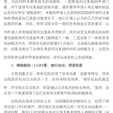
度，与此同时本案有相当的创新性，一是降低司法复核的申请门
槛，对于提请司法复核的资格问题，通常要求申请人有足够的权益
以及符合争议“成熟原则”。本案的申请人古思尧和梁国雄申请司法复
核的理由是自己是政治激进分子，他们主观上认为自己已经成为被
监察的对象。对此，终审法院法官一致同意包致金法官的看法，认
为申请人有资格提请司法复核寻求救济，
此判决意见将通讯自由和
通讯秘密的司法复核申请门槛降低了一截；二是采取了一种前所未
有的救济方式，即宣告无效但暂缓
6
个月执行。正如陈弘毅教授评价
的，此案反映出了法律在考虑司法复核时的司法积极主义；法院为
处理基本法案件带来的新情况，在司法创造性上实现突破。
4
、继续能动：
LGBT
案、旅行自由、周诺恒案
古思尧案之后，终审法院处理了苏伟伦案。该案审理后，终审
法院虽然站在立法机关一方，但判词特别强调，“我等在如此裁定
时，并非听从立法机关，而是确认立法机关的恰当角色。”
显然，这
从另一个角度强调了自己在基本法审查中扮演的积极角色。
短暂的合基本法评价之后，法院继续坚持能动主义，处理了两
宗涉及
LGBT
的案件，两宗旅行自由案件以及一宗言论自由案件――
周诺恒案。两宗
LGBT
的案分别是丘旭龙案和变性人婚姻登记案（
W