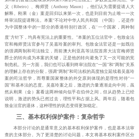
义（
Ribeiro
）、梅师贤（
Anthony Mason
），他们认为需要提请人大
解释。刚果（金）案是回归以来第一次，也是到目前为止唯一一次
终审法院提请释法。本案“不论对中华人民共和国
（中国），还是作
为中国整体中的一部分的香港特别行政区，在‘一个国家，两种制
度’方针下，均具有宪法上的重要性。”
本案的五位法官中，包致金法
官和梅师贤法官参与了吴嘉玲案的审判。包致金法官还是一如既往
的强调两制和司法独立，而前澳大利亚高等法院首席大法官梅师贤
爵士的转向成为本案的关键，正是他的转向避免了又一次可能的宪
制危机。另一方面，我们也可以看到终审法院在“一国”和“两制”关系
的理解上存在的分裂，强调“两制”和司法权的高度独立延续着吴嘉玲
案的司法哲学，而尊重国家整体的外交原则体现的是理性对待“一
国”和基本法的态度。吴嘉玲案之后，激进的力量逐渐走向中间，虽
然从刚果（金）案看这两种倾向似乎在伯仲之间，但从趋势上已经
说明，激进的势头已然过去，理性平和占据上风。两年后，随着包
致金法官的退休，这种理性的状态变得更加稳定。
三、基本权利保护案件：复杂哲学
本部分讨论的是通常意义的基本权利保护案件，也是基本法审
查的主体部分。为了更清楚的讨论问题，本文将基本权利案件区分