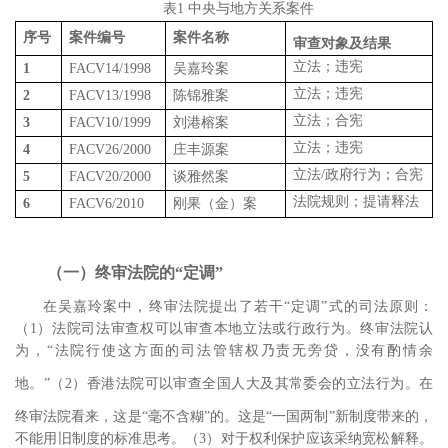
表
1
中央与地方关系案件
序号
案件编号
案件名称
审查对象及结果
立法；违宪
1
FACV14/1998
吴嘉玲案
立法；违宪
2
FACV13/1998
陈锦雅案
立法；合宪
3
FACV10/1999
刘港榕案
立法；违宪
4
FACV26/2000
庄丰源案
立法
/
政府行为；合宪
5
FACV20/2000
谈雅然案
法院规则；提请释法
6
FACV6/2010
刚果（金）案
（一）终审法院的“定调”
在吴嘉玲案中，终审法院提出了若干“定调”式的司法原则：
（
1
）法院司法审查权可以审查本地立法或行政行为。终审法院认
为，“法院行使这方面的司法管辖权乃责无旁贷，没有酌情余
地。”
（
2
）香港法院可以审查全国人大及其常委会的立法行为。在
终审法院看来，这是“毫不含糊”的。
这是“一国两制”新制度带来的，
不能用旧制度的标准思考。（
3
）对于权利保护应该采纳宽松解释。