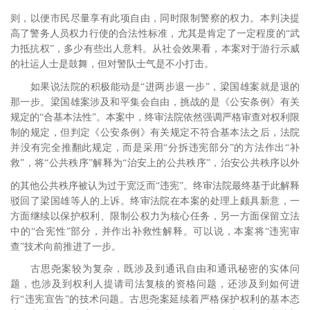
则，以便市民尽量享有此项自由，同时限制警察的权力。
本判决提
高了警务人员权力行使的合法性标准，尤其是肯定了一定程度的“武
力抵抗权”，多少有些出人意料。从社会效果看，本案对于游行示威
的社运人士是鼓舞，但对警队士气是不小打击。
如果说法院的积极能动是“进两步退一步”，梁国雄案就是退的
那一步。梁国雄案涉及和平集会自由，挑战的是《公安条例》有关
规定的“合基本法性”。本案中，终审法院依然强调严格审查对权利限
制的规定，但判定《公安条例》有关规定不符合基本法之后，法院
并没有完全推翻此规定，而是采用“分拆违宪部分”的方法作出“补
救”，将“公共秩序”解释为“治安上的公共秩序”，治安公共秩序以外
的其他公共秩序被认为过于宽泛而“违宪”。
终审法院最终基于此解释
驳回了梁国雄等人的上诉。终审法院在本案的处理上颇具新意，一
方面继续以保护权利、限制公权力为核心任务，另一方面保留立法
中的“合宪性”部分，并作出补救性解释。可以说，本案将“违宪审
查”技术向前推进了一步。
古思尧案较为复杂，既涉及到通讯自由和通讯秘密的实体问
题，也涉及到权利人提请司法复核的资格问题，还涉及到如何进
行“违宪宣告”的技术问题。古思尧案延续着严格保护权利的基本态