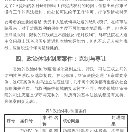
定了
GA
提出的各种证明难民工作宪法权利的论据，但指出虽然难民
没有工作的宪法权利，但处长可以给予工作许可，行使酌情权时需
要考虑的重要因素是“免受不人道或侮辱处遇的绝对权利”。
在终审法
院看来，对于难民权利的保护力度不可能如本地居民一样，但也不
应肆意限制，限制的底线就是不能触及“绝对权利”。终审法院在人道
主义问题上既考虑历史遭遇和本地实际能力，但也不忘记人权的底
线，应当说这个倾向是稳健的。
四、政治体制
/
制度案件：克制与尊让
香港的政治体制
/
制度领域涉及到立法、行政、司法三权之间的
结构性关系以及选举制度。在此领域，终审法院处理了
6
宗重要案
例，这
6
宗案例均由马道立法院处理，几乎每个案例都有重要的社会
影响和关注度。与权利保护领域的复杂哲学不同，在本领域终审法
院的司法态度是保守与克制的，对所有的基本法挑战都没有支持。
具体案例参见表
5
。
表
5
政治体制
/
制度案件
案件名
处理结
序号
案件号
核心问题
称
果
FAMV 9/
陈裕南
功能界别选举团体投票
不受理