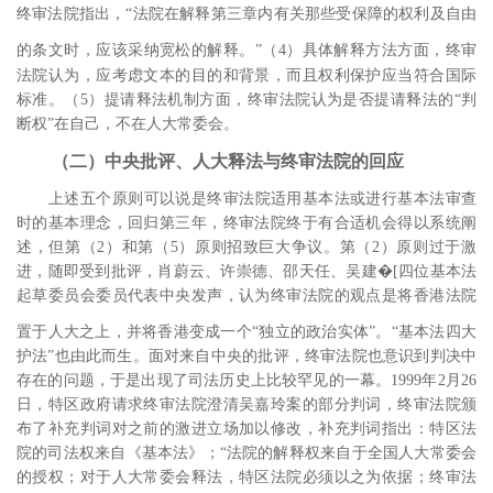
终审法院指出，“法院在解释第三章内有关那些受保障的权利及自由
的条文时，应该采纳宽松的解释。”
（
4
）具体解释方法方面，终审
法院认为，应考虑文本的目的和背景，而且权利保护应当符合国际
标准。（
5
）提请释法机制方面，终审法院认为是否提请释法的“判
断权”在自己，不在人大常委会。
（二）中央批评、人大释法与终审法院的回应
上述五个原则可以说是终审法院适用基本法或进行基本法审查
时的基本理念，回归第三年，终审法院终于有合适机会得以系统阐
述，但第（
2
）和第（
5
）原则招致巨大争议。第（
2
）原则过于激
进，随即受到批评，肖蔚云、许崇德、邵天任、吴建�[四位基本法
起草委员会委员代表中央发声，认为终审法院的观点是将香港法院
置于人大之上，并将香港变成一个“独立的政治实体”。
“基本法四大
护法”也由此而生。面对来自中央的批评，终审法院也意识到判决中
存在的问题，于是出现了司法历史上比较罕见的一幕。
1999
年
2
月
26
日，特区政府请求终审法院澄清吴嘉玲案的部分判词，终审法院颁
布了补充判词对之前的激进立场加以修改，补充判词指出：特区法
院的司法权来自《基本法》；“法院的解释权来自于全国人大常委会
的授权；对于人大常委会释法，特区法院必须以之为依据；终审法