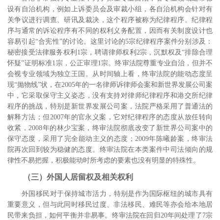
设有自治机构，例如上诉委员会及审裁小组，各自治机构会针对有
关争议进行调查、研讯及裁决，这个程序被称为纪律程序。纪律程
序与通常的诉讼程序有不同的权利义务配置，因而有关制度设计也
容易引起“合宪性”的讨论。这里讨论的
5
宗纪律程序案件分别涉及：
秘密接受法律服务权利
1
宗，聘请律师权利
2
宗，沉默权及“排除合理
怀疑”证明标准
1
宗，公正审理
1
宗。终审法院尊重专业自治，但并不
会视专业领域为独立王国。从时间轴上看，终审法院的能动态度呈
现“抛物线”状，在
2005
年的一名律师诉律师会案和
新世界发展公司案
中，它采取保守主义姿态，没有支持对律师纪律程序和港交所纪律
程序的挑战，特别是新世界发展公司案，法院严格采用了普通法的
解释方法；但
2007
年的
官永义案，它对纪律程序的态度从放任转向
收紧，
2008
年的林少宝案，终审法院彻底改变了新世界公司案中的
保守态度，采用了完全能动主义的态度；
2009
年陈曦龄案，终审法
院再次回到较为稳健的态度。终审法院在本类案件中司法倾向的规
律性不易把握，积极能动时所考虑的要素也没有明显的特殊性。
（三）外国人居留权及相关权利
外国移民对于保持城市活力，特别是作为国际枢纽的城市具有
重要意义，但与此同时移民过度、非法移民、难民等亦会给本地居
民带来负担，如何平衡并非易事。终审法院在回归
20
年间处理了
7
宗