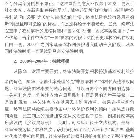
不可分离部分的独有象征。”
这种宣告的意义不仅限于本案，更及于
社会大众，在新宪制秩序的早期，能够起到教化的功能。在理解“公
共利益”和“必要”等关键法律概念的时候，终审法院也没有采用霍姆
斯“明显且即可危险”的标准，而是选择给予平衡考虑。当然，终审法
院重申了权利解释的宽松标准和“国际化”标准，因此本案也埋下了一
个伏笔：当案件中没有“一国”要素的时候，法院会更积极的站在权利
自由一侧。
2000
年之后常规基本权利保护进入能动主义阶段，从李
国能法院时期一直延续到马道立法院时期。
2
、
2000
年
-2004
年：持续积极
从陈华、谢群生案开始，终审法院开始积极扮演基本权利维护
者的角色。陈华、谢群
生案处理的是“非原居村民”
的村代表选举权问
题。
终审法院面对本案的核心问题，可以有两个不同方向的选择：
一是权利角度，将关注点放在原居民和非原居民的选举平等权；二
是政制视角，将关注点放在基层民主制度改革。如果选择权利角
度，终审法院将延续吴嘉玲案中严格保护权利的倾向；如果选择政
制角度，民主制度的推进通常先从政治过程中提出，例如修改本案
所涉及的
《乡议局条例》，此时，
司法应让位于立法机构。最终，
终审法院选择了权利角度，该判决打破了长期以来新界“原居民”垄断
村代表选举权的局面，终审法院通过权利保护变相推动了香港的“基