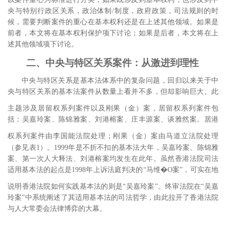
央与特别行政区关系，政治体制
/
制度，政府政策，司法规则的时
候
，需要判断案件的重心在基本权利还是在上述其他领域。如果是
前者，本文将在基本权利保护项下讨论；如果是后者，本文将在上
述其他领域项下讨论。
二、中央与特区关系案件：从激进到理性
中央与特区关系是基本法体系中的复杂问题，回归以来关于中
央与特区关系的基本法案件从数量上看并不多，但却影响巨大。此
主题涉及居留权系列案件以及刚果（金）案
，居留权系列案件包
括：吴嘉玲案、陈锦雅案、刘港榕案、庄丰源案、谈雅然案。居港
权系列案件由李国能法院处理；刚果（金）案由马道立法院处理
（参见表
1
）。
1999
年是不折不扣的基本法大年，吴嘉玲案、陈锦雅
案、第一次人大释法、刘港榕案均发生在此年。虽然香港法院司法
适用基本法的起点是
1998
年上诉法庭判决的“马维�O案”，可实在地
说明香港法院如何实践基本法的则是“吴嘉玲案”。
终审法院在“吴嘉
玲案”中系统阐述了其适用基本法的司法哲学，由此拉开了香港法院
与人大常委会法律博弈的大幕。