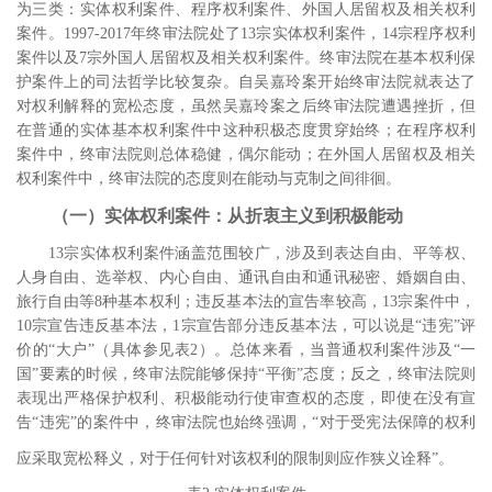
为三类：实体权利案件、程序权利案件、外国人居留权及相关权利
案件。
1997-2017
年终审法院处了
13
宗实体权利案件，
14
宗程序权利
案件以及
7
宗外国人居留权及相关权利案件。终审法院在基本权利保
护案件上的司法哲学比较复杂。自吴嘉玲案开始终审法院就表达了
对权利解释的宽松态度，虽然吴嘉玲案之后终审法院遭遇挫折，但
在普通的实体基本权利案件中这种积极态度贯穿始终；在程序权利
案件中，终审法院则总体稳健，偶尔能动；在外国人居留权及相关
权利案件中，终审法院的态度则在能动与克制之间徘徊。
（一）实体权利案件：从折衷主义到积极能动
13
宗实体权利案件涵盖范围较广，涉及到表达自由、平等权、
人身自由、选举权、内心自由、通讯自由和通讯秘密、婚姻自由、
旅行自由等
8
种基本权利；违反基本法的宣告率较高，
13
宗案件中，
10
宗宣告违反基本法，
1
宗宣告部分违反基本法，可以说是“违宪”评
价的“大户”（具体参见表
2
）。总体来看，当普通权利案件涉及“一
国”要素的时候，终审法院能够保持“平衡”态度；反之，终审法院则
表现出严格保护权利、积极能动行使审查权的态度，即使在没有宣
告“违宪”的案件中，终审法院也始终强调，“对于受宪法保障的权利
应采取宽松释义，对于任何针对该权利的限制则应作狭义诠释”。