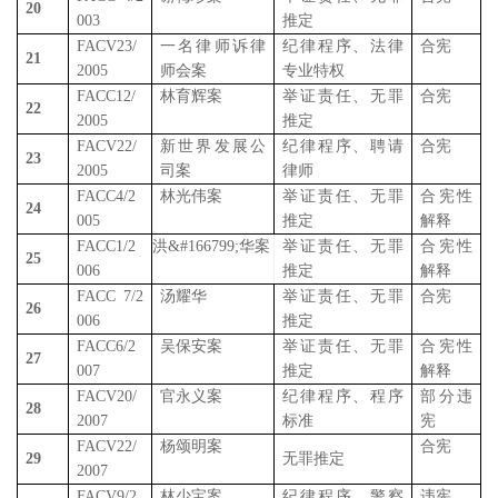
20
003
推定
FACV23/
一名律师诉律
纪律程序、法律
合宪
21
2005
师会案
专业特权
FACC12/
林育辉案
举证责任、无罪
合宪
22
2005
推定
FACV22/
新世界发展公
纪律程序、聘请
合宪
23
2005
司案
律师
FACC4/2
林光伟案
举证责任、无罪
合宪性
24
005
推定
解释
FACC1/2
洪
&#166799;
华案
举证责任、无罪
合宪性
25
006
推定
解释
FACC 7/2
汤耀华
举证责任、无罪
合宪
26
006
推定
FACC6/2
吴保安案
举证责任、无罪
合宪性
27
007
推定
解释
FACV20/
官永义案
纪律程序、程序
部分违
28
2007
标准
宪
FACV22/
杨颂明案
合宪
29
无罪推定
2007
FACV9/2
林少宝案
纪律程序、警察
违宪