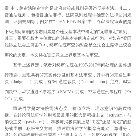
案”中，终审法院审查的是政府政策或规则是否违反基本法。
其二，
普通法规则，包括普通法罪行、法院裁判过程中确定的法律适用规
则、证据规则等，例如在“
JOHN EDWIN
案”中，终审法院审查的是
下级法院量刑的考虑因素是否违反基本法中确定的“无罪推定”原则。
其三，重要公权力主体做出的涉基本法的决定或行为。例如在“梁国
雄诉立法会主席案”中，终审法院审查的对象是立法会主席停止议会
辩论的决定
。本文将在宽泛意义上界定基本法审查。
基于上述界定，笔者对终审法院在
1997-2017
年间处理的案件进
行筛选，发现共有
67
宗案件
涉及到基本法审查，其中有
64
宗通过判
决（
Judgment
）完成，有
3
件通过裁决（
Determination
）完成。
64
宗
判决中，
42
宗通过民事程序（
FACV
）完成
，
22
宗通过刑事程序（
FA
CC
）完成。
司法哲学是对法院司法态度、价值立场、理念意识的高度概
括。在讨论司法哲学的时候最常用的概念是积极主义（
activism
）与
消极主义（
passivism
）。积极与消极实质上是“向左”还是“向右”的趋
势或类别。积极主义方向上描述司法哲学的概念有能动、激进等，
激进的积极程度比能动更高；消极主义方向上的概念有保守、谦抑
/