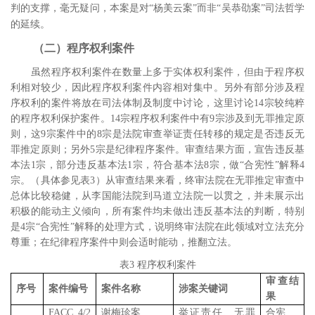
判的支撑
，毫无疑问，本案是对“杨美云案”而非“
吴恭劭案
”司法哲学
的延续。
（二）程序权利案件
虽然程序权利案件在数量上多于实体权利案件，但由于程序权
利相对较少，因此程序权利案件内容相对集中。另外有部分涉及程
序权利的案件将放在司法体制及制度中讨论，这里讨论
14
宗较纯粹
的程序权利保护案件。
14
宗程序权利案件中有
9
宗涉及到无罪推定原
则，这
9
宗案件中的
8
宗是法院审查举证责任转移的规定是否违反无
罪推定原则；另外
5
宗是纪律程序案件。审查结果方面，宣告违反基
本法
1
宗，部分违反基本法
1
宗，符合基本法
8
宗，做“合宪性”解释
4
宗。（具体参见表
3
）从审查结果来看，终审法院在无罪推定审查中
总体比较稳健，从李国能法院到马道立法院一以贯之，并未展示出
积极的能动主义倾向，所有案件均未做出违反基本法的判断，特别
是
4
宗“合宪性”解释的处理方式，说明终审法院在此领域对立法充分
尊重；在纪律程序案件中则会适时能动，推翻立法。
表
3
程序权利案件
审查结
序号
案件编号
案件名称
涉案关键词
果
FACC 4/2
谢梅珍案
举证责任、无罪
合宪