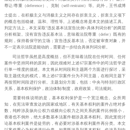
尊让
/
尊重（
deference
）、克制（
self-restraint
）等。此外，王书成博
士提出，在积极主义与消极主义之间存在折衷主义
，折衷主义项下
的概念包括稳健、温和、理性等。上述概念将是本文的描述工具。
判定方法上，本文采取“违反基本法宣告比例
+
具体判词分析”的两层
分析框架。没有宣告违反基本法，意味着法院尊重（
defer
）既有的
规则，保持着保守的立场；宣告违反基本法，否定被审查对象，并
不一定表示法院是能动的，需要进一步结合具体判词分析。
司法哲学虽然是高度概括，但不意味着法院在任何时间、任何
案件中坚持同样的原则，因此很难对上述
67
宗案件中的司法哲学进
行单一维度的描述。本文将从时间段和主题两个方面进行探讨，采
取主题优先的模式，将上述
67
宗案件分为不同主题，在相同主题下
再按照时间段进行分析。主题划分方面，包括：中央与特别行政区
关系，基本权利保护，政治体制
/
制度，政府政策，司法规则。
需要特殊说明的是，基本权利保护是一个宽泛概念。众所周
知，在宪法审查发达的国家或地区，有关基本权利的案件占绝对多
数，纯粹涉及纵向公权力或横向公权力之间关系的案件比例很小，
香港也不例外
，绝大多数基本法案件都涉及基本权利。因此笼统讨
论基本权利案件是徒劳的，有必要对涉基本权利案件再分类。本文
以案件重心为标准进行分类，如果既涉及到基本权利，也涉及到
中