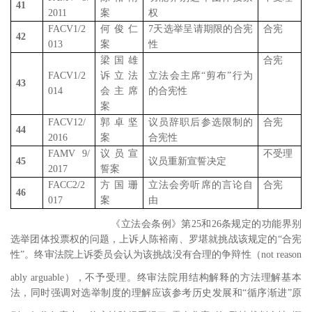
41
2011
案
权
FACV1/2
何俊仁
7
天选举呈请期限的合宪
合宪
42
013
案
性
梁国雄
合宪
FACV1/2
诉立法
立法会主席“剪布”行为
43
014
会主席
的合宪性
案
FACV12/
郭卓坚
议员辞职后参选限制的
合宪
44
2016
案
合宪性
FAMV 9/
议员宣
不受理
45
议员重新宣誓决定
2017
誓案
FACC2/2
方国珊
立法会旁听席的言论自
合宪
46
017
案
由
陈裕南案处理的是
《立法会条例》第
25
和
26
条规定的功能界别
选举团体投票权的问题，上诉人陈裕南、罗堪就挑战该规定的“合宪
性”。终审法院上诉委员会认为该挑战没有合理的争辩性（
not reason
ably arguable
），不予受理。
终审法院用结构解释的方法理解基本
法，同时强调对选举制度的理解应该参考历史发展和“循序渐进”原