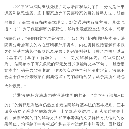
2001
年终审法院继续处理了两宗居留权系列案件，分别是庄丰
源案和谈雅然案。庄丰源案放弃了吴嘉玲案的目的解释方法，明确
的提出了基本法解释的基本理念，即普通法的解释方法。
具体包
括：（
1
）为了保证解释的客观性，解释出发点应是法律文本。终审
法院强调，“法例的文本才是法律。”
（
2
）为了协助理解基本法，法
院需要考虑有关的内在资料和外来资料。内在资料包括需解释条款
之外的基本法其他条款以及序言；外来资料包括《联合声明》以及
《基本法（草案）解释》。（
3
）文义解释优先。终审法院认
为，“法院参照了有关条款的背景及目的来诠释文本字句，一旦断定
文本字句确是含义清晰后，便须落实这些字句的清晰含义。法院不
会基于任何外来数据而偏离这些字句的清晰含义，赋予其所不能包
含的意思。”
普通法解释方法成为香港法律界的共识，“文本
+
（语境
+
目
的）”
的解释规则迄今仍然是香港法院解释基本法的基本规则。庄丰
源案确立了系统的解释方法，比吴嘉玲案进步；但从实质效果上
看，吴嘉玲案的目的解释方法和庄丰源案的文义解释方法达到的效
果类似，均拒绝了中央权威机构在基本法解释中的看法。因此我们