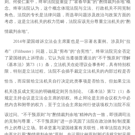
则。
何俊仁案中，终审法院提重提了“霍春华案”的“酌情裁判余地”概
念。终审法院认为，这个概念体现法院与立法、行政机关不同宪制
角色。法院的专长是法律问题，而选举问题涉及政治与政策方面的
考虑，这是立法机关的权力范畴，法院应该充分尊重立法机关的“酌
情裁判余地”。
2014
年梁国雄诉立法会主席案也是一宗著名案例。涉及到“拉
布”
（
Filibuster
）问题，以及“剪布”
的“合宪性”。终审法院完全否定
了梁国雄的上诉理由，它认为应当遵循普通法的“不干预原则”理解
《基本法》第
73
（
1
）条，立法机关在处理议会事务时，具有特别权
限，特别是立法过程。法院不会插手裁定立法机关的内部过程是否
恰当，而应留给立法机关自行决定此类事项是否恰当。
但如果立法
机关违反成文宪法的明确规定则另当别论。
《基本法》第
72
（
1
）条
规定主持会议是立法会主席的职权。终止辩论是主持会议权力中必
然内含和附带的权力，至于立法会主席如何行使该项权力法院不应
该过问。
“不干预原则”与“酌情裁判余地”精神内含一致，即强调司法
的克制与尊重，“不干预原则”进一步巩固了法院在政治体制
/
制度案
件上的尊让立场。郭卓坚案与梁国雄案有关联性，终审法院在判决
中再次引用“酌情裁判余地”原则，在运用比例原则测试该规定时采用