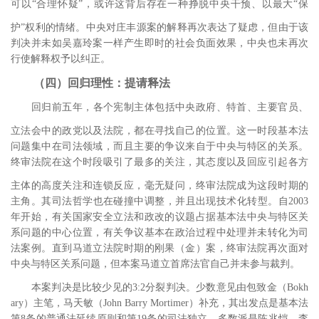
可以“合理怀疑”，或许这背后存在一种挣脱中央干预、以最大“保
护”权利的情绪。
中央对庄丰源案的解释再次表达了疑虑，但由于该
判决并未如吴嘉玲案一样产生即时的社会负面效果，中央也未再次
行使解释权予以纠正。
（四）回归理性：提请释法
回归前五年，各个宪制主体包括中央政府、特首、主要官员、
立法会中的政党以及法院，都在寻找自己的位置。
这一时段基本法
问题集中在司法领域，而且主要的争议来自于中央与特区的关系。
终审法院在这个时段吸引了最多的关注，其态度以及回应引起各方
主体的高度关注和连锁反应
，毫无疑问，终审法院成为这段时期的
主角。其司法哲学也在碰撞中调整，并且出现技术化转型。自
2003
年开始，有关国家安全立法和政改的议题占据基本法中央与特区关
系问题的中心位置，有关争议基本在政治过程中处理并未转化为司
法案例。直到马道立法院时期的刚果（金）案，终审法院再次面对
中央与特区关系问题，但本案马道立首席法官自己并未参与裁判。
本案判决是比较少见的
3:2
分裂判决。少数意见由包致金（
Bokh
ary
）主笔，马天敏（
John Barry Mortimer
）补充，其出发点是基本法
第
8
条的普通法延续原则和第
19
条的司法独立。多数派是陈兆恺、李