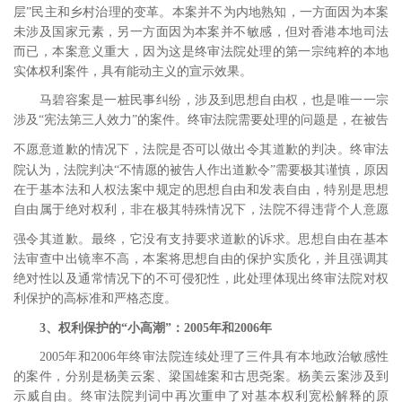
层”民主和乡村治理的变革。本案并不为内地熟知，一方面因为本案
未涉及国家元素，另一方面因为本案并不敏感，但对香港本地司法
而已，本案意义重大，因为这是终审法院处理的第一宗纯粹的本地
实体权利案件，具有能动主义的宣示效果。
马碧容案是一桩民事纠纷，涉及到思想自由权，也是唯一一宗
涉及“宪法第三人效力”的案件。终审法院需要处理的问题是，在被告
不愿意道歉的情况下，法院是否可以做出令其道歉的判决。
终审法
院认为，法院判决“不情愿的被告人作出道歉令”需要极其谨慎，原因
在于基本法和人权法案中规定的思想自由和发表自由，特别是思想
自由属于绝对权利，非在极其特殊情况下，法院不得违背个人意愿
强令其道歉。
最终，它没有支持要求道歉的诉求。思想自由在基本
法审查中出镜率不高，本案将思想自由的保护实质化，并且强调其
绝对性以及通常情况下的不可侵犯性，此处理体现出终审法院对权
利保护的高标准和严格态度。
3
、权利保护的“小高潮”：
2005
年和
2006
年
2005
年和
2006
年终审法院连续处理了三件具有本地政治敏感性
的案件，分别是杨美云案、梁国雄案和古思尧案。杨美云案涉及到
示威自由。终审法院判词中再次重申了对基本权利宽松解释的原