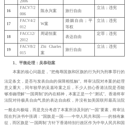
2006
FACV7/2
立法；违宪
16
陈永兴案
旅行自由
006
FACV4/2
婚姻自由；平
立法；违宪
17
W
案
012
等权
FACC12/
周诺恒案
定罪；违宪
18
表达自由
2012
FACV8/2
Zhi Charles
立法；违宪
19
旅行自由
015
案
1
、平衡处理：吴恭劭案
本案的核心问题是，“把侮辱国旗和区旗的行为列为刑事罪行的
法定条文，是否与发表自由的保障相抵触”
。终审法院对本案的处理
意义重大，同年较早的吴嘉玲案之后，不少人担心香港法院是否能
够准确理解“一国两制”的内在精神，本案正是一个“测试”。香港终审
法院对待极具自由气质的表达自由权，并没有如美国联邦最高法院
一般走向极端，
而是充分考虑了本案所涉及到的“一国”要素，终审法
院在判决书中强调：“国旗是一国――中华人民共和国――的独有象
征，而区旗是‘一国两制’方针下香港特别行政区作为中华人民共和国