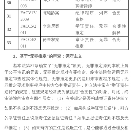
30
008
聘请律师
FACV13/
陈曦龄案
纪律程序、列席
合宪
31
2009
资格
FACC5/2
李道尼案
举证责任、无罪
合宪性
32
011
推定
解释
FACC4/2
傅果权案
举证责任、无罪
合宪
33
011
推定
1、基于“无罪推定”的审查：保守主义
基本法第
87
条确立了“无罪推定”原则。无罪推定原则本质上属
于公平审讯的元素，无罪推定反对有罪推定。终审法院曾运用无罪
推定审查过实体性规范。无罪推定更多的是用来审查程序规定，无
罪推定要求刑事程序中控方负担举证责任，但立法中常有“举证责任
逆转”的规定，这些规定经常成为被挑战“合宪性”的对象。对此，终
审法院的审查有四个层次：（
1
）有关规定是否构成举证责任逆转？
如果不构成则不违反无罪推定
；（
2
）如果构成举证责任逆转，辩方
的举证责任是说服责任还是提证责任
？如果是提证责任则不违反无
罪推定
；（
3
）如果辩方的责任是说服责任，是否能够通过合理及相