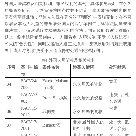
外国人居留权及相关权利、难民权利的案例，具体参见表
4
。在永久
居民资格问题上，终审法院的态度并不稳定，李国能法院时期的两
宗案例南辕北辙，马道立法院在著名的“菲佣案”中表现克制；在不直
接涉及本地人利益的非永居外国人的两宗案例中，终审法院虽未推
翻法律，但依然采取宽松解释权利的方法，判定政府败诉；难民问
题上，终审法院稍显纠结，一方面肯定“入境法例”不受《人权法案》
约束的“合宪性”，同时又遵循人道主义原则，要求政府对待难民或难
民申请人时考虑“免受不人道或侮辱处遇的绝对权利”。
表
4
外国人居留权及相关权利
序号
案件编
案件名称
涉案关键词
处理结果
号
FACV24/
Fateh Muham
合宪
34
永久居民的资格
2000
mad
案
FACV7/2
违宪；处
35
Prem Singh
案
永久居民的资格
002
长败诉
FACV19/
合宪
36
菲佣案
永久居民的资格
2012
FACV17/
非永居外国人的
处长败
37
Bahadur
案
2001
旅行自由
诉；合宪
FACV15/
非永居外国人的
局长败