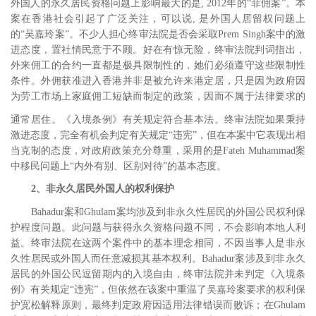
外国人的永久居民资格问题上影响最大的是
, 2012
年的“菲佣案”。本
案在香港社会引起了广泛关注，可以说, 是外国人居留权问题上
的“吴嘉玲案”。不少人担心终审法院是否会采取
Prem Singh
案中的激
进态度，置社情民意于不顾。好在有惊无险，终审法院判词指出，
外来佣工的合约一直都是极具限制性的，她们必须遵守这些限制性
条件。外佣获准进入香港并非是被允许来港定居，只是因为政府因
为劳工市场上家庭佣工短缺而制定的政策，因而不属于法律要求的
通常居住。
《入境条例》有关规定符合基本法。终审法院如果秉持
激进态度，完全有机会判定有关规定“违宪”，但在本案中它表现出相
当克制的态度，对政府政策充分尊重，采用的是
Fateh Muhammad
案
中移民问题上“内外有别、区别对待”的基本态度。
2
、非永久居民外国人的权利保护
Bahadur
案和
Ghulam
案均涉及到非永久性居民的外国公民权利保
护程度问题。此问题与获得永久资格问题不同，不会影响本地人利
益。终审法院在这两个案件中的基本理念相同，不因当事人是非永
久性居民或外国人而任意减损其基本权利。
Bahadur
案涉及到非永久
居民的外国公民逗留期内的入境自由，终审法院并未判定《入境条
例》有关规定“违宪”，但依然在该案中重温了吴嘉玲案要求的权利保
护宽松解释原则，最终判定政府因适用法律错误而败诉；在
Ghulam