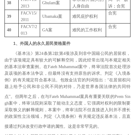
38
Ghulam
案
2013
人身自由
诉；合宪
FACV15/
合宪
39
Ubamaka
案
难民庇护权利
2011
FACV7/2
合宪
40
GA
案
难民的工作权利
013
1
、外
国人的永久居民资格案件
《基本法》第
24
条第
2
款第
4
项涉及到非中国籍公民的居留权，
由于该项规定具有较大的可解释空间，因此经常出现与本规定相关
的基本法审查案例。
在
Fateh Muhammad
案中，终审法院首次处理涉
及该项的基本法争议，但最终没有支持原告的诉求。判定《入境条
例》的有关规定符合基本法。包致金法官的判词指出：“在居留权问
题上给予公民和非公民不同的对待，乃是世界各国法律的共同特
点”
。但两年之后，在与
Fateh Muhammad
案具有重要关联的
Prem Sin
gh
案中，终审法院则采取了能动主义态度，它强调对权利的限制要
采取狭义的解释规则，本案中，终审法院不但直接进入到并不擅长
的政策性立法领域，判定《入境条例》有关规定违反基本法，且直
接通过判决改变行政申请的属性。
这是非常罕见的。