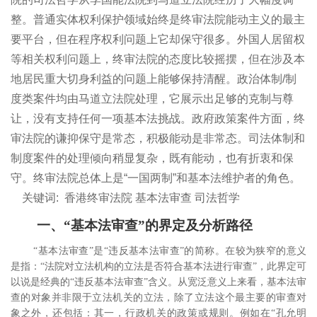
整。普通实体权利保护领域始终是终审法院能动主义的最主
要平台，但在程序权利问题上它却保守很多。外国人居留权
等相关权利问题上，终审法院的态度比较摇摆，但在涉及本
地居民重大切身利益的问题上能够保持清醒。政治体制/制
度类案件均由马道立法院处理，它展示出足够的克制与尊
让，没有支持任何一项基本法挑战。政府政策案件方面，终
审法院的谦抑保守是常态，积极能动是非常态。司法体制和
制度案件的处理倾向稍显复杂，既有能动，也有折衷和保
守。终审法院总体上是“一国两制”和基本法维护者的角色。
关键词:
香港终审法院 基本法审查 司法哲学
一、“基本法审查”的界定及分析路径
“基本法审查”是“违反基本法审查”的简称。在较为狭窄的意义
是指：“法院对立法机构的立法是否符合基本法进行审查”，此界定可
以说是经典的“违反基本法审查”含义。从宽泛意义上来看，基本法审
查的对象并非限于立法机关的立法，除了立法这个最主要的审查对
象之外，还包括：其一，行政机关的政策或规则。例如在“孔允明