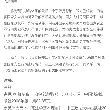
的措施等。
作为预防功能体系的最后一个手段是惩治，即对已经发生的危
害国家安全行为所采取的事后处置措施。国安法对分裂国家罪、颠
覆国家政权罪、恐怖活动罪、勾结外国或者境外势力危害国家安全
罪等四类犯罪及刑罚做了具体的规定。对四类危害国家安全犯罪进
行刑事制裁，使已发生的犯罪行为受到法律制裁，并威慑潜在的犯
罪活动。同时在程序上，《香港国安法》设专章规定了案件管辖、
法律适用和程序，包括特别的刑事检控措施和审判组织等。
总之，通过《香港国安法》第
条的“根本性条款”，构建了对危
2
害国家安全行为进行防范、制止与惩治功能有机统一的体系，为
《香港国安法》的实施提供了有力的法律保障。
注释:
注释:
参见[奥]凯尔森：《纯粹法理论》，张书友译，中国法制出
版社2008年版，第82-85页。
参见韩大元：《宪法学基本理论》，中国政法大学出版社20