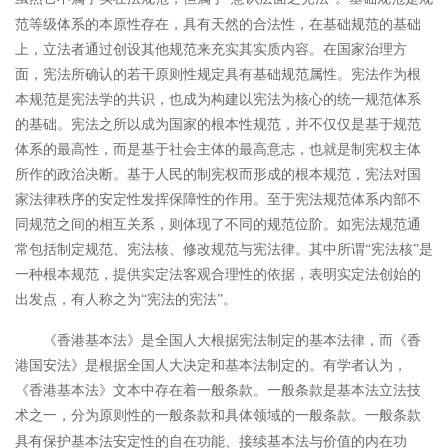
范等级体系的本原性存在，具有天然的合法性，在基础规范的基础
上，立法者通过创设其他规范来充实其实质内容。在国家治理方
面，宪法所确认的若干原则性规定具有基础规范属性。宪法作为根
本规范是宪法学的共识，也成为构建以宪法为核心的统一规范体系
的基础。宪法之所以成为国家的根本性规范，并不仅仅是基于规范
体系的最高性，而是基于社会主体的最高意志，也就是制宪权主体
所作的政治决断。基于人民的制宪权而形成的根本规范，宪法对国
家法律秩序的安定性发挥保障性的作用。至于宪法规范体系内部不
同规范之间的相互关系，则体现了不同的规范位阶。如宪法规范通
常包括制定规范、宪法核、修改规范与宪法律。其中所谓“宪法核”是
一种根本规范，提供实定法客观合理性的依据，表明实定法创始的
出发点，有人称之为“宪法的宪法”。
《香港基本法》是全国人大根据宪法制定的基本法律，而《香
港国安法》是根据全国人大决定和基本法制定的。有学者认为，
《香港基本法》文本中存在着一般条款。一般条款是基本法立法技
术之一，分为原则性的一般条款和具体领域的一般条款。
一般条款
具有保护基本法安定性的自在功能、接续基本法与价值的内在功