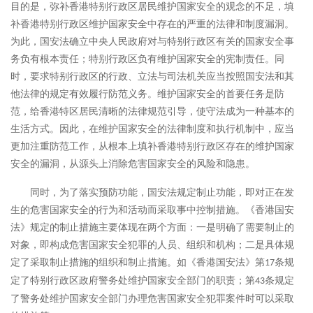
目的是，弥补香港特别行政区居民维护国家安全的观念的不足，填
补香港特别行政区维护国家安全中存在的严重的法律和制度漏洞。
为此，国安法确立中央人民政府对与特别行政区有关的国家安全事
务负有根本责任；特别行政区负有维护国家安全的宪制责任。同
时，要求特别行政区的行政、立法与司法机关应当按照国安法和其
他法律的规定有效履行防范义务。维护国家安全的首要任务是防
范，给香港特区居民清晰的法律规范引导，使守法成为一种基本的
生活方式。因此，在维护国家安全的法律制度和执行机制中，应当
更加注重防范工作，从根本上填补香港特别行政区存在的维护国家
安全的漏洞，从源头上消除危害国家安全的风险和隐患。
同时，为了落实预防功能，国安法规定制止功能，即对正在发
生的危害国家安全的行为和活动而采取事中控制措施。《香港国安
法》规定的制止措施主要体现在两个方面：一是明确了需要制止的
对象，即构成危害国家安全犯罪的人员、组织和机构；二是具体规
定了采取制止措施的组织和制止措施。如《香港国安法》第
条规
17
定了特别行政区政府警务处维护国家安全部门的职责；第
条规定
43
了警务处维护国家安全部门办理危害国家安全犯罪案件时可以采取