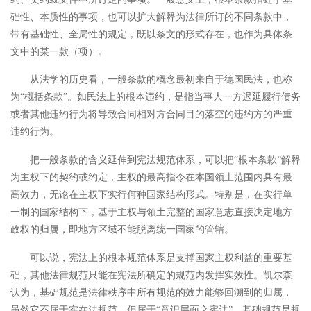
础性、本质性的事项，也可以扩大解释为法律所订的不同条款中，
带有基础性、全局性的规定，既以条文的形式存在，也作为具体条
文中的某一款（项）。
从法学的历史看，一般条款的概念最初来自于德国民法，也称
为
“概括条款”。如民法上的根本违约，是指当事人一方迟延履行债务
或者其他违约行为将导致合同相对方合同目的落空的违约方的严重
违约行为。
把一般条款的含义延伸到宪法规范体系，可以把
“根本条款”解释
为主权下的契约或约定，主权的最高指令在本国领土范围内具有最
高效力，无论在主权下实行何种国家结构形式。特别是，在实行单
一制的国家结构下，基于主权与领土完整的国家意志直接决定地方
政权的归属，即地方区域不能脱离统一国家的管辖。
可以说，宪法上的根本规范体系是支撑国家主权利益的重要基
础，其他法律规范只能在宪法所确定的规范内发挥实效性。凯尔森
认为，基础规范是法律秩序中所有规范的效力能够回溯到的归属，
虽然它不属于实在法规范，但属于
“意识层面之宪法”。
基础规范是规