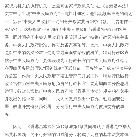
家权力机关的执行机关，是最高国家行政机关”。在《香港基本法》
文本中，出现“中央人民政府”一词共计
次，是出现频率最高的词之
48
一，涉及“中央人民政府”一词的有关条款共有
条（款）（含附件一
34
第
条）。这些条款不仅明确了中央人民政府与香港特别行政区关
1
系，同时明确了中央人民政府负责管理或决定特别行政区的有关事
务、中央人民政府批准、许可及备案事项等。因此，中央人民政府
是以中央的名义经常行使对香港全面管治权的机关。
特别行政区直
辖于中央人民政府，具体表现为：行政长官由中央人民政府任命，
亦即由国务院总理以“国务院令”形式任命；国务院专门成立港澳事务
办公室，作为中央人民政府下辖主管部门开展工作；特别行政区行
政长官作为对中央人民政府负责的行政长官，要定期向国务院总理
述职；行政长官执行中央人民政府就《香港基本法》规定的有关事
务发出的指令等。同时，中央人民政府派出中联办、驻港国安公
署、驻港外交特派员公署，分别履行中央人民政府依法交办的事
务。
因此，《香港基本法》第
条与第
条共同确认了香港是中华人
12
1
民共和国领土的不可分割的组成部分，构成了完整的基本法文本体