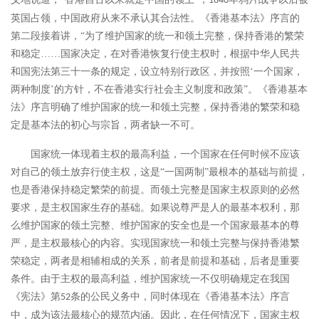
1840
英国占领，中国政府从来不承认其合法性。《香港基本法》序言的
第二段接着讲，“为了维护国家的统一和领土完整，保持香港的繁荣
和稳定……国家决定，在对香港恢复行使主权时，根据中华人民共
和国宪法第三十一条的规定，设立特别行政区，并按照‘一个国家，
两种制度’的方针，不在香港实行社会主义制度和政策”。《香港基本
法》序言明确了维护国家的统一和领土完整，保持香港的繁荣和稳
定是基本法的初心与宗旨，两者缺一不可。
国家统一体现着主权的最高利益，一个国家在任何时候不应该
对自己的领土放弃行使主权，这是
“一国两制”最根本的基础与前提，
也是香港保持稳定繁荣的前提。而领土完整是国家主权原则的必然
要求，是主权国家生存的基础。如果说尊严是人的最基本权利，那
么维护国家的领土完整、维护国家的安全也是一个国家最基本的尊
严，是主权最核心的内容。实现国家统一和领土完整与保持香港繁
荣稳定，两者是相辅相成的关系，前者是前提和基础，后者是重要
条件。由于主权的最高利益，维护国家统一不仅明确规定在我国
《宪法》第
条的公民义务中，同时体现在《香港基本法》序言
52
中，成为该法最核心的规范内涵。因此，在任何情况下，国家主权