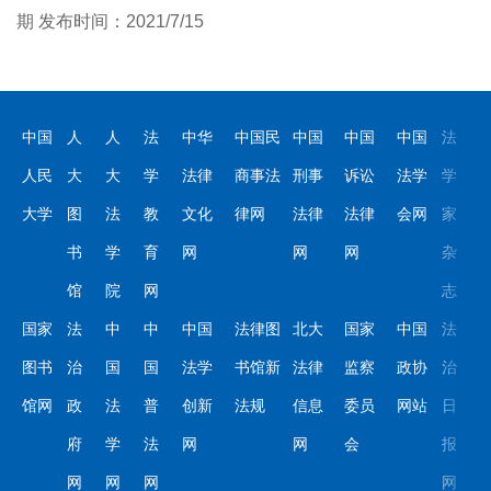
期 发布时间：2021/7/15
中国
人
人
法
中华
中国民
中国
中国
中国
法
人民
大
大
学
法律
商事法
刑事
诉讼
法学
学
大学
图
法
教
文化
律网
法律
法律
会网
家
书
学
育
网
网
网
杂
馆
院
网
志
国家
法
中
中
中国
法律图
北大
国家
中国
法
图书
治
国
国
法学
书馆新
法律
监察
政协
治
馆网
政
法
普
创新
法规
信息
委员
网站
日
府
学
法
网
网
会
报
网
网
网
网