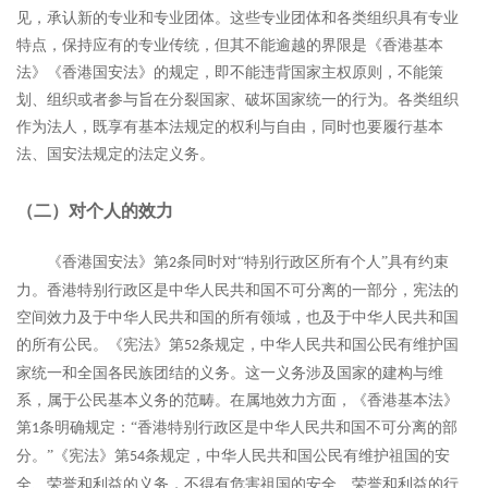
见，承认新的专业和专业团体。这些专业团体和各类组织具有专业
特点，保持应有的专业传统，但其不能逾越的界限是《香港基本
法》《香港国安法》的规定，即不能违背国家主权原则，不能策
划、组织或者参与旨在分裂国家、破坏国家统一的行为。各类组织
作为法人，既享有基本法规定的权利与自由，同时也要履行基本
法、国安法规定的法定义务。
（二）对个人的效力
《香港国安法》第
条同时对“特别行政区所有个人”具有约束
2
力。香港特别行政区是中华人民共和国不可分离的一部分，宪法的
空间效力及于中华人民共和国的所有领域，也及于中华人民共和国
的所有公民。《宪法》第
条规定，中华人民共和国公民有维护国
52
家统一和全国各民族团结的义务。这一义务涉及国家的建构与维
系，属于公民基本义务的范畴。在属地效力方面，《香港基本法》
第
条明确规定：“香港特别行政区是中华人民共和国不可分离的部
1
分。”《宪法》第
条规定，中华人民共和国公民有维护祖国的安
54
全、荣誉和利益的义务，不得有危害祖国的安全、荣誉和利益的行