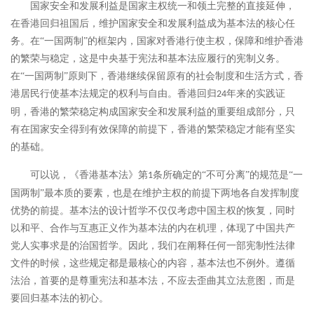
国家安全和发展利益是国家主权统一和领土完整的直接延伸，
在香港回归祖国后，维护国家安全和发展利益成为基本法的核心任
务。在
“一国两制”的框架内，国家对香港行使主权，保障和维护香港
的繁荣与稳定，这是中央基于宪法和基本法应履行的宪制义务。
在“一国两制”原则下，香港继续保留原有的社会制度和生活方式，香
港居民行使基本法规定的权利与自由。香港回归
年来的实践证
24
明，香港的繁荣稳定构成国家安全和发展利益的重要组成部分，只
有在国家安全得到有效保障的前提下，香港的繁荣稳定才能有坚实
的基础。
可以说，《香港基本法》第
条所确定的“不可分离”的规范是“一
1
国两制”最本质的要素，也是在维护主权的前提下两地各自发挥制度
优势的前提。基本法的设计哲学不仅仅考虑中国主权的恢复，同时
以和平、合作与互惠正义作为基本法的内在机理，体现了中国共产
党人实事求是的治国哲学。因此，我们在阐释任何一部宪制性法律
文件的时候，这些规定都是最核心的内容，基本法也不例外。遵循
法治，首要的是尊重宪法和基本法，不应去歪曲其立法意图，而是
要回归基本法的初心。