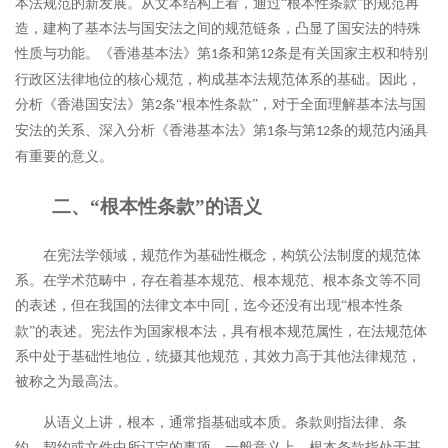
本法规范的新发展。从文本结构上看，通过“根本性条款”的规范再
造，建构了基本法与国安法之间的规范链条，凸显了国安法的特殊
性质与功能。《香港基本法》第
条和第
条是有关国家主权和特别
1
12
行政区法律地位的核心规范，构成基本法规范体系的基础。因此，
分析《香港国安法》第
条“根本性条款”，对于全面理解基本法与国
2
安法的关系、深入分析《香港基本法》第
条与第
条的规范内涵具
1
12
有重要的意义。
二、
“根本性条款”的语义
在宪法学领域，规范作为基础性概念，构筑公法制度的规范体
系。在学术范畴中，存在着基本规范、根本规范、根本条文等不同
的表述，但在我国的法律文本中同
，迄今还没有出现“根本性条
[
款”的表述。宪法作为国家根本法，具有根本规范属性，在法规范体
系中处于基础性地位，统摄其他规范，其效力高于其他法律规范，
被称之为最高法。
从语义上讲，根本，通常指基础或本质。条款则指法律、条
约、契约或文件中所订定的事项。一般意义上，根本条款指处于基