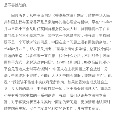
是不容挑战的。
回顾历史，从中英谈判到《香港基本法》制定，维护中华人民
共和国主权与国家尊严是贯穿始终的核心理念与哲学。早在
年
1982
9
月
日邓小平会见时任英国首相撒切尔夫人时，就明确提出了在香
24
港问题上的三个基本立场，其中第一个就是主权，他强调：主权问
题不是一个可以讨论的问题，中国在这个问题上没有回旋的余地。
1
年
月
日，邓小平又指出，“世界上有许多争端，总要找个解决
984
2
22
问题的出路，我多年来一直在想，找个什么办法，不用战争手段而
用和平方式，来解决这种问题”。
年
月
日，
岁高龄的邓小
1990
1
18
86
平会见香港人士时再次谈到：“中国人在主权问题上不会放过一分一
毫，中国绝对不能软，不能让人认为中国会屈服，能制裁得了”。他
说：“我就讲不能使中央政府无所作为。如果把香港变成反社会主
义、反大陆的基地，中央政府就干预，不干预会越搞越大”。
重温邓
小平有关国家主权的一系列论述，有助于我们认识基本法根本宗
旨，对于客观分析基本法实施中面临的新问题，更加清晰地认识到
维护国家主权、安全与发展的利益的必要性，具有重要意义。