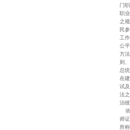
门职业人
职业之自
之规定，
民参加考
工作权之
公平之考
方法之规
则、比例
总统提名
在建立公
试及格者
法之规定
治彼此
依医师法
师证书者
所称专门