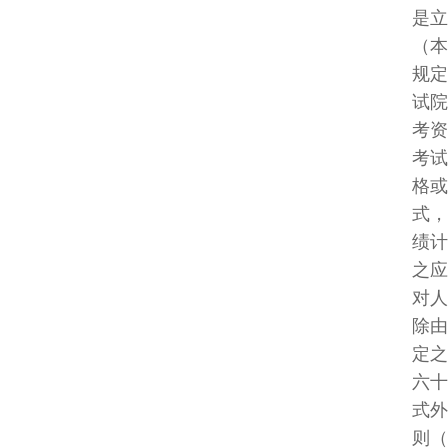
是立法者
（本院释
规定：「
试院定之
考资格、
考试得视
格或以录
式，由考
绩计算规
之应试科
对人民职
除由立法
定之。上
六十分及
式外，就
则（包括