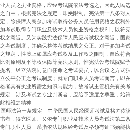
员之执业资格，应经考试院依法考选之。因此人民选
由，根据宪法之规定，即受限制。宪法第十八条对人
除保障人民参加考试取得公务人员任用资格之权利外
试取得专门职业及技术人员执业资格之权利，以符宪
意旨。又为实践宪法保障人民应考试权之意旨，国家
试制度，并确保整体考试结果之公正。对于参加考试
定，性质上如属应考试权及工作权之限制，自应符合
原则及平等权保障等宪法原则。惟宪法设考试院赋予
、经立法院同意而任命之考试委员，以合议之方式独
平公正之考试制度；就专门职业人员考试而言，即在
具有执业所需之知识与能力，故考试主管机关有关考
，涉及考试之专业判断者，应给予适度之尊重，始符
相维之精神。
第一条规定，中华民国人民经医师考试及格并依该
，得充医师。又依专门职业及技术人员考试法第二条
职业人员，系指依法规应经考试及格领有证书始能执