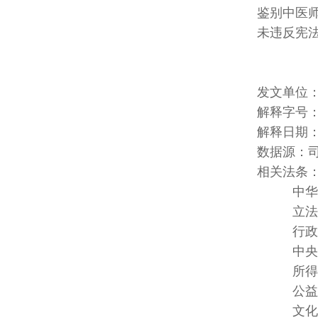
鉴别中医
未违反宪
发文单位
解释字号：释
解释日期：民国
数据源：
相关法条：中
中华民国宪
立法院职权行
行政程序法
中央法规标
所得税法 第
公益彩券发
文化资产保