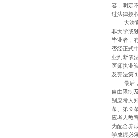
容，明定
过法律授
大法官指
非大学或
毕业者，
否经正式
业判断依
医师执业
及宪法第
最后，因
自由限制
别应考人
条、第９
应考人教
为配合养
学成绩必