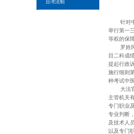
台湾法制
针对中医
举行第一
等权的保
罗姓民众
目二科成
提起行政
施行细则
种考试中
大法官释
主管机关
专门职业
专业判断
及技术人
以及专门