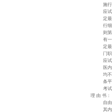
施行细则
应试科目
定最低分
行细则第
则第三条
有一科成
定最低分
门职业及
应试科目
医内科学
均不予及
条平等权
考试权
理 由 
自由，以
其内容之