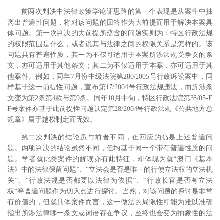
前两次判决中法律政策学论证思路的第一个表现是从案件中抽
离出普遍性问题，将对该问题的回答作为大前提而用于解决本案具
体问题。第一次判决的大前提所蕴含的问题实则为：特区行政法规
的权限范围是什么，或者说其与法律之间的权限关系是怎样的。该
问题具有普遍性质，其一为不仅可适用于本案所涉法规受争议的条
文，亦可适用于其他条文；其二为不仅适用于本案，亦可适用于其
他案件。例如，同年7月份中级法院第280/2005号行政诉讼案中，同
样基于这一前提性问题，宣布第17/2004号行政法规违法，而所涉条
文变为第2条第4款与第9条。同年10月中旬，特区行政法院第38/05-E
F号案件亦基于此前提性问题认定第28/2004号行政法规《公共地方总
规章》属于越权制定而无效。
第二次判决的结论虽与前者不同，但回应的仍是上述普遍问
题。两项判决的结论虽然不同，但均基于同一个带有普遍性质的问
题。学者就此类案件的解读亦有此特征，即体现为就“澳门《基本
法》中的法律保留问题”、“立法会是否是唯一的行使立法权的立法机
关”、“行政法规是否都要以法律为依据”、“行政长官是否有立法
权”等普遍问题作为切入点进行探讨。
当然，对该问题的探讨是非常
有价值的，但就具体案件而言，这一做法的局限性可能为难以准确
指出所涉法律哪一条文或词语存在争议，至终也会变为抽象性的法