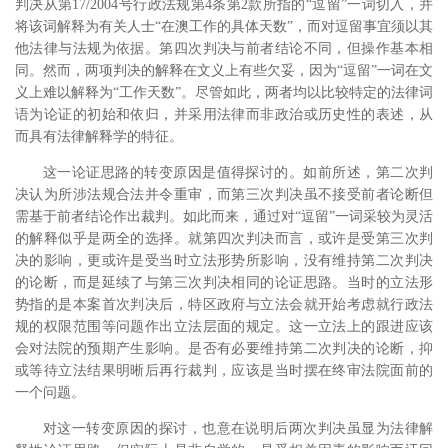
判决从第17/2004号行政法规第4条第2款所指的“逗留”一词切入，并
将该词解释为有关人士“在澳工作的具体天数”，而对逗留事宜须以其
他法律与法规为依据。第四次判决与前者结论不同，但操作基本相
同。然而，两项判决的解释在文义上有些欠妥，因为“逗留”一词在文
义上难以解释为“工作天数”。尽管如此，两者均以比较特定的法律词
语为论证的初始和依归，并采用法律而非政治或历史性的表述，从
而具有法律解释学的特征。
这一论证思路的转变原因是值得探讨的。如前所述，第二次判
决认为所涉法规合法并令重审，而第三次判决虽不接受前者论断但
需基于前者结论作出裁判。如此而来，通过对“逗留”一词采较为灵活
的解释似乎是两全的选择。就第四次判决而言，或许是受第三次判
决的影响，更或许是受当时立法形势所影响，没有维持第二次判决
的论断，而是延续了与第三次判决相同的论证思路。当时的立法形
势指的是本案首次判决后，特区政府与立法会就开始考虑就行政法
规的权限范围等问题作出立法层面的规定。
这一立法上的跟进应该
会对法院的预期产生影响。是否有必要维持第二次判决的论断，抑
或等待立法结果明晰后再行裁判，应该是当时摆在终审法院面前的
一个问题。
对这一转变原因的探讨，也意在说明后两次判决虽显为法律解