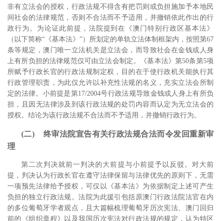
非有立法会的授权，行政法规不得含有把罚则或负担施加予本地民
间社会的法律规范，否则不合法而不予适用，并撤销依此作出的行
政行为。
为论证此前提，法院提到在《澳门特别行政区基本法》
（以下简称“《基本法》”）所划定的单轨立法体制框架内，按照第67
条等规定，澳门唯一立法机关是立法会，而导致社会在金钱或人身
上有所负担的法律规范仅可由立法会制定。《基本法》第50条第5项
所赋予行政长官的行政法规制定权，目的在于使行政机关能执行其
行政管理职责，为此仅允许以补充性法规的名义，充实立法会所制
定的法律。
小前提是第17/2004号行政法规导致金钱或人身上有所负
担，且因无法律涉及到该行政法规的处罚内容而认定为无立法会的
授权。结论为该行政法规不合法而不予适用，并撤销行政行为。
(二) 终审法院宣告有关行政法规合法而令发回重新审
理
第二次判决就前一判决的大前提与小前提予以反驳。对大前
提，判决认为行政长官在遵守法律保留与法律优先的原则下，无需
一项预先法律给予授权，可仅以《基本法》为依据制定上述可产生
负担的独立行政法规。
法院为此援引包括原澳门行政法院法官在内
的多位葡萄牙学者观点，且大篇幅梳理葡萄牙历次宪法、澳门回归
前的《组织章程》以及我国历次宪法对行政法规的规定，认为特区