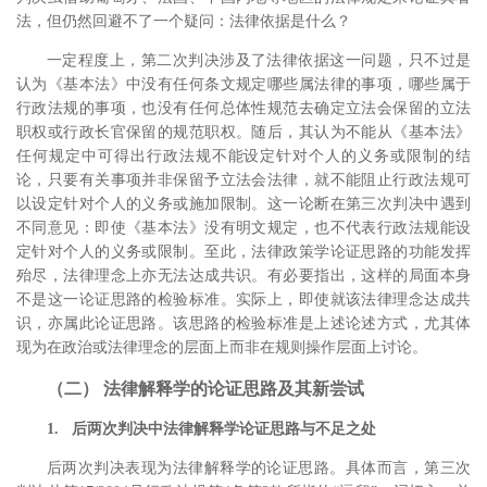
法，但仍然回避不了一个疑问：法律依据是什么？
一定程度上，第二次判决涉及了法律依据这一问题，只不过是
认为《基本法》中没有任何条文规定哪些属法律的事项，哪些属于
行政法规的事项，也没有任何总体性规范去确定立法会保留的立法
职权或行政长官保留的规范职权。
随后，其认为不能从《基本法》
任何规定中可得出行政法规不能设定针对个人的义务或限制的结
论，只要有关事项并非保留予立法会法律，就不能阻止行政法规可
以设定针对个人的义务或施加限制。
这一论断在第三次判决中遇到
不同意见：即使《基本法》没有明文规定，也不代表行政法规能设
定针对个人的义务或限制。
至此，法律政策学论证思路的功能发挥
殆尽，法律理念上亦无法达成共识。有必要指出，这样的局面本身
不是这一论证思路的检验标准。实际上，即使就该法律理念达成共
识，亦属此论证思路。该思路的检验标准是上述论述方式，尤其体
现为在政治或法律理念的层面上而非在规则操作层面上讨论。
（二） 法律解释学的论证思路及其新尝试
1. 后两次判决中法律解释学论证思路与不足之处
后两次判决表现为法律解释学的论证思路。具体而言，第三次