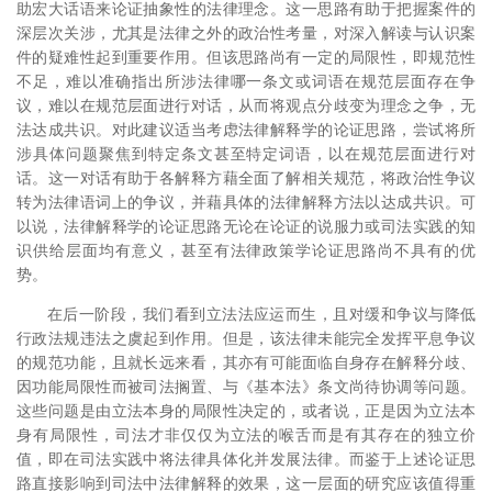
助宏大话语来论证抽象性的法律理念。这一思路有助于把握案件的
深层次关涉，尤其是法律之外的政治性考量，对深入解读与认识案
件的疑难性起到重要作用。但该思路尚有一定的局限性，即规范性
不足，难以准确指出所涉法律哪一条文或词语在规范层面存在争
议，难以在规范层面进行对话，从而将观点分歧变为理念之争，无
法达成共识。对此建议适当考虑法律解释学的论证思路，尝试将所
涉具体问题聚焦到特定条文甚至特定词语，以在规范层面进行对
话。这一对话有助于各解释方藉全面了解相关规范，将政治性争议
转为法律语词上的争议，并藉具体的法律解释方法以达成共识。可
以说，法律解释学的论证思路无论在论证的说服力或司法实践的知
识供给层面均有意义，甚至有法律政策学论证思路尚不具有的优
势。
在后一阶段，我们看到立法法应运而生，且对缓和争议与降低
行政法规违法之虞起到作用。但是，该法律未能完全发挥平息争议
的规范功能，且就长远来看，其亦有可能面临自身存在解释分歧、
因功能局限性而被司法搁置、与《基本法》条文尚待协调等问题。
这些问题是由立法本身的局限性决定的，或者说，正是因为立法本
身有局限性，司法才非仅仅为立法的喉舌而是有其存在的独立价
值，即在司法实践中将法律具体化并发展法律。而鉴于上述论证思
路直接影响到司法中法律解释的效果，这一层面的研究应该值得重