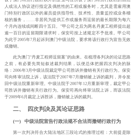
人或法人协议进行指定及偶然性的工程或服务时，尤其是需雇用澳
门特别行政区以外的雇员提供指导性、技术性、质量监控或业务稽
核的服务，……非居民为提供工作或服务而逗留的最长期限为每六
个月内连续或间断四十五日。”甲公司之后为两名丹麦工程师提出超
逾一百日的逗留期限请求时，保安司按上述规定不予批准。甲公司
为此于2005年7月起诉到澳门中级法院，要求将该行政行为宣告无效
或撤销。
此为澳门“丹麦工程师逗留案”的由来。在梳理各判决的论证思路
之前，有必要先简短叙述裁判结果，以便总体把握四次判决的脉
络：2006年3月中级法院裁定甲公司胜诉并撤销有关行政行为。
保安
司向终审法院上诉，该法院于2007年7月撤销被上诉的裁判，并令发
回中级法院重新审理。
中级法院于2007年12月重新审理，裁定甲公
司胜诉并撤销有关行政行为。
保安司再向终审法院上诉，而该法院
于2009年6月裁定上诉胜诉，撤销被上诉的裁判。
二、 四次判决及其论证思路
(一) 中级法院宣告行政法规不合法而撤销行政行为
第一次判决符合大陆法地区三段论式的推理过程：大前提是除