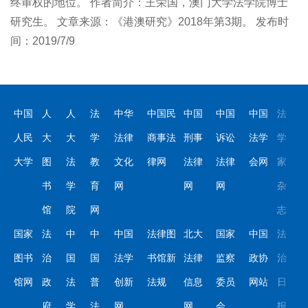
终审权的地位。 作者简介：王荣国，澳门大学法学院博士
研究生。 文章来源：《港澳研究》2018年第3期。 发布时
间：2019/7/9
中国
人
人
法
中华
中国民
中国
中国
中国
法
人民
大
大
学
法律
商事法
刑事
诉讼
法学
学
大学
图
法
教
文化
律网
法律
法律
会网
家
书
学
育
网
网
网
杂
馆
院
网
志
国家
法
中
中
中国
法律图
北大
国家
中国
法
图书
治
国
国
法学
书馆新
法律
监察
政协
治
馆网
政
法
普
创新
法规
信息
委员
网站
日
府
学
法
网
网
会
报