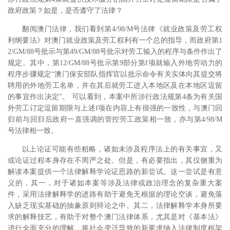
政府政策？如是，是否遵守了法律？
翻阅澳门法律，我们看到第4/98/M号法律《就业政策及劳工权
利纲要法》对澳门就业政策及劳工权利有一个总的指导，而政府第1
2/GM/88号批示与第49/GM/88号批示对劳工输入的程序与条件作出了
规定。
其中，第12/GM/88号批示第9部分第f项就输入外地劳动力的
程序步骤规定“澳门保安部队指挥官以批示命令有关实体向其提交将
聘用的外地劳工名单，并在其后就劳工进入本地区及在本地区逗留
的事宜作出决定”。
可以看到，本案中所涉行政法规第4条为有关国
外劳工订定逗留期限与上述f项在内容上有很强的一致性，与澳门回
归前与回归后政府一直强调的管控劳工政策相一致，亦与第4/98/M
号法律相一致。
以上论证可能有些粗略，诸如未涉及程序法上的有关事宜，又
或论证过程本身存在不周严之处。但是，有必要指出，其仅侧重为
解读本案提供一个法律解释学论证思路的新尝试。这一尝试是有意
义的，其一，对于诸如本案等涉及法律或政治理念的复杂重大案
件，采用法律解释学的进路有助于避免无根据的理论空谈，避免落
入缺乏现实基础的抽象原则辩论之中。其二，法律解释学本身所要
求的解释技艺，有助于对整个澳门法律体系，尤其是对《基本法》
进行全面充分的理解，将社会变迁导致的新要求纳入法律制度框架