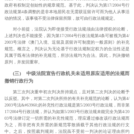
政府有权制定创始性的规章规范。
基于此，判决认为第17/2004号行
政法规第4条调整的是非本地居民在无需获逗留许可而为他人从事活
动的情况，该事项不受法律保留所限，故可由行政法规规定。
对小前提，法院认为即使接受行政法规须由法律授权的论断，
上述判决也不能接受，因为第17/2004号行政法规第4条可被视为第4/
2003号法律《澳门入境、逗留及居留许可制度的一般原则》的补充
规范。
概言之，判决认为无论基于行政法规制定权力的合法性还是
其属于既有法律的补充规范，所涉法规均为合法。因此，判决撤销
原判，并发回重审。
(三) 中级法院宣告行政机关未适用原应适用的法规而
撤销行政行为
第三次判决重申初次判决所持观点，且对第二次判决的论断予
以反驳。其中，对第二次判决所持的有关补充规范的论断，认为第4/
2003号法&#63960;的补充性行政法规是第5/2003号行政法规，而非第
17/2004号行政法规，并认为如第5/2003号行政法规未能完全为第4/20
03号法律订定一切所需的补充性规范，理应通过修改该行政法规而
为之，而非把有关所需的新规范零散插载于其他行政法规的行文
中。
之后，按照裁判规则，法院虽不受前一判决的论证理由所约