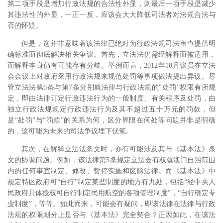
第二项手段是增加行政法规的合法性外显，则最后一项手段是减少
其违法性的外显，一正一反，应该会大大降低司法者对法规合法与
否的怀疑。
但是，这并非意味着该法律已绝对为行政法规司法审查提供明
确标准而彻底解决相关争议。首先，立法法仍需经解释而被适用，
而解释本身仍有可能存有分歧。举例而言，2012年10月议员在立法
会会议上对政府采用行政法规来规范处罚等事项做法提出异议。
尽
管立法法第6条与第7条分别就法律与行政法规的“处罚”权限有所规
定，即由法律订定行政违法行为的一般制度、有关程序及处罚，由
独立行政法规规定行政违法行为及其不超过五十万元的罚款，但
是“处罚”与“罚款”的关系为何，区分界限在何处等问题并非是明确
的，这可能为未来的司法争议埋下伏笔。
其次，在解释立法法条文时，亦有可能涉及其与《基本法》条
文的协调问题。例如，该法律第5条规定立法会有权就澳门自治范围
内的任何事宜制定、修改、暂停实施和废除法律。而《基本法》中
规定特区政府可“自行”制定某些制度的地方有九处，包括“经中央人
民政府具体授权可自行制定民用航空的各项管理制度”，“自行确定专
业制度”，等等。
如此而来，可能会有疑问，即该法律在法律与行政
法规的权限划分上是否与《基本法》完全契合？正因如此，在该法