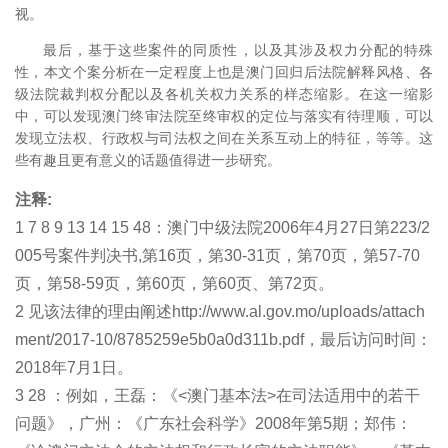
视。
最后，基于这些案件的同质性，以及其涉及权力分配的特殊
性，本文个案分析在一定程度上也是澳门回归后法院解释风格、各
级法院裁判权分配以及各机关权力关系的样态缩影。在这一缩影
中，可以发现澳门终审法院至终审权的定位与落实有待理顺，可以
发现立法权、行政权与司法权之间在关系互动上的特征，等等。
这
些有趣且更有意义的话题值得进一步研究。
注释:
1 7 8 9 13 14 15 48：澳门中级法院2006年4月27日第223/2
005号案件判决书,第16页，第30-31页，第70页，第57-70
页，第58-59页，第60页，第60页、第72页。
2 见该法律的理由阐述http://www.al.gov.mo/uploads/attach
ment/2017-10/8785259e5b0a0d311b.pdf，最后访问时间：
2018年7月1日。
3 28 ：例如，王磊：《<澳门基本法>在司法适用中的若干
问题》，广州：《广东社会科学》2008年第5期；郑伟：