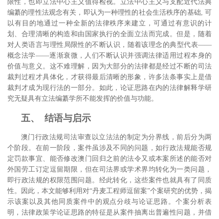
限性，也即立法中心主义值得检视。立法中心主义与支配近代法典
编纂的理性法观念有关，即认为一种理性的社会生活秩序的基础, 可
以有目的地通过一种全新的法律秩序来建立，可通过有意识的计
划、合理清晰的构造和由国家执行的全面立法而完成。
但是，随着
对人类语言与理性局限性的不断认识，随着该理念的典型代表――
概念法学――逐渐衰微，人们不断认识并强调法律适用过程本身的
价值与意义。
这不难理解，因为大部分的法律都是经过不断的司法
裁判过程才具体化，才获得最后清晰的形象，许多法条事实上是借
裁判才成为现行法的一部分。
如此，论证思路在内的法律解释学研
究无疑具有立法编纂学所不能发挥的价值与功能。
五、 结语与启示
澳门行政法规司法审查以立法法的制定为分界线，前后分为两
个阶段。在前一阶段，案件虽涉及不同的问题，如行政法规能否规
定罚款事宜、能否修改澳门回归之前的法令又或本案所述的能否对
外国劳工订定逗留期限，但在司法界或学术界均转化为一类问题，
即行政法规的权限范围问题。
经此转化，这些案件也就具有了同质
性。因此，本文能够利用对“丹麦工程师逗留案”个案研究的优势，揭
示该案以及其他同质案件中的观点分歧与论证思路。个案分析表
明，法律政策学论证思路的特征是从案件抽离出普遍性问题，并借