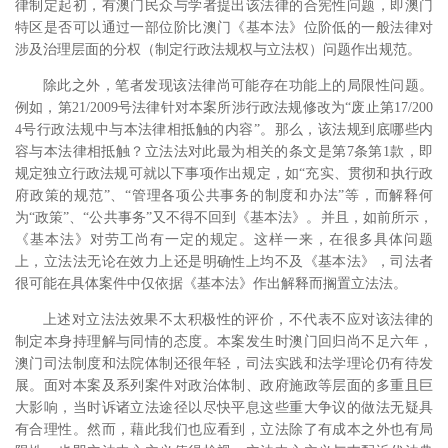
律制定起初，有澳门民众与学者提出该法律的合宪性问题，即澳门
特区是否可以通过一部位阶比澳门《基本法》位阶低的一般法律对
涉及治理层面的分权（制定行政法规权与立法权）问题作出规范。
除此之外，笔者发现该法律尚可能存在功能上的局限性问题。
例如，第21/2009号法律针对本案所涉行政法规修改为“废止第17/200
4号行政法规中与本法律相抵触的内容”。
那么，该法规到底哪些内
容与本法律相抵触？立法法对此最为相关的条文是第7条第1款，即
规定独立行政法规可就以下事项作出规定，如“充实、贯彻和执行政
府政策的规范”、“管理各项公共事务的制度和办法”等，而解释何
为“政策”、“公共事务”又不得不回到《基本法》。并且，如前所示，
《基本法》对劳工尚有一定的规定。这样一来，在很多具体问题
上，立法法无论在效力上还是明确性上均不及《基本法》，司法者
很可能在具体案件中仅依据《基本法》作出解释而搁置立法法。
上述对立法法效果不太积极性的评价，不代表不应对该法律的
制定本身持理解与同情的态度。本案发生时澳门回归尚不足六年，
澳门司法制度和法院体制还很年轻，司法实践和法学理论仍有待发
展。
面对本案及系列案件对政治体制、政府施政等层面的多重且巨
大影响，当时诉诸立法途径以尽快平息这些重大争议的做法无疑具
有合理性。然而，藉此我们也应看到，立法除了有成本之外也有局