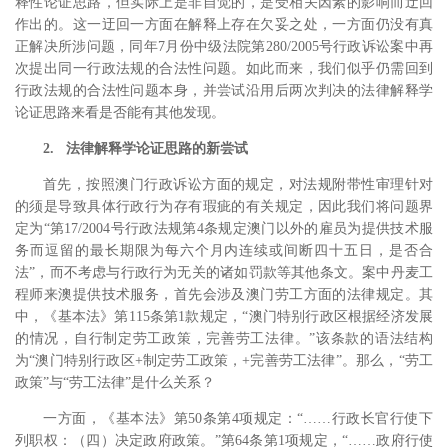
释性论证思路，但实际上是非自觉的，是受相关因素的影响而迂回
作出的。这一迂回一方面在解释上存在欠妥之处，一方面仍没有真
正解决所涉问题，同年7月份中级法院第280/2005号行政诉讼案中再
次提出同一行政法规的合法性问题。如此而来，我们似乎仍需回到
行政法规的合法性问题本身，并尝试沿用后两次判决的法律解释学
论证思路来看是否能有其他发现。
2. 法律解释学论证思路的新尝试
首先，按照澳门行政诉讼方面的规定，对法规附带性审理针对
的须是导致具体行政行为存有瑕疵的有关规定，
因此我们将问题界
定为“第17/2004号行政法规第4条规定澳门以外的雇员为提供技术服
务而逗留的最长期限为每六个月内连续或间断四十五日，是否合
法”，而不考虑与行政行为无关的诸如罚款等其他条文。案中丹麦工
程师来澳提供技术服务，首先会涉及澳门劳工方面的法律规定。
其
中，《基本法》第115条第1款规定，“澳门特别行政区根据经济发展
的情况，自行制定劳工政策，完善劳工法律。”该条款的语法结构
为“澳门特别行政区+制定劳工政策，+完善劳工法律”。那么，“劳工
政策”与“劳工法律”是什么关系？
一方面，《基本法》第50条第4项规定：“……行政长官行使下
列职权：（四）决定政府政策。”第64条第1项规定，“……政府行使