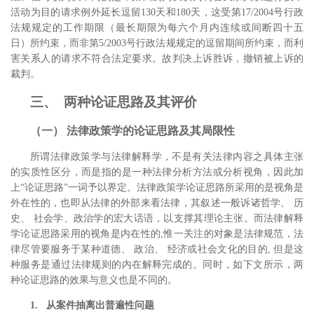
活动为目的请求例外延长逗留130天和180天，这受第17/2004号行政
法规规定的工作期限（最长期限为每六个月内连续或间断四十五
日）所约束，而非第5/2003号行政法规规定的逗留期间所约束，而利
害关系人的请求不符合法定要求。故判决上诉胜诉，撤销被上诉的
裁判。
三、 两种论证思路及其评价
（一） 法律政策学的论证思路及其局限性
所谓法律政策学与法律解释学，不是有关法律内容之具体主张
的实质性区分，而是指的是一种法律分析方法或分析视角，因此加
上“论证思路”一词予以界定。
法律政策学论证思路所采用的是视角是
外在性的，也即从法律的外部来看法律，其叙述一般诉诸哲学、 历
史、 社会学、政治学的宏大话语，以支撑其理论主张。而法律解释
学论证思路采用的视角是内在性的,惟一关注的对象是法律规范，法
律尽管要服务于某种道德、 政治、 经济或社会文化的目的, 但是这
种服务是通过法律规则的内在解释完成的。
同时，如下文所示，两
种论证思路的效果与意义也是不同的。
1. 从案件抽离出普遍性问题