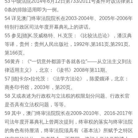
53 中级法院2014年6月12日第733/2011号案件对该法律第1
0条的排除适用即为一例。
54 详见澳门终审法院院长在2003-2004年、2005年-2006年
特别行政区司法年度开幕典礼上的讲话。
55 参见[德]K.茨威格特、H.克茨：《比较法总论》，潘汉典
等译，贵州：贵州人民出版社，1992年,第161页,第291页,
第166页。
56黄卉：《“一切意外都源于各就各位”――从立法主义到法
律适用主义》，北京：《读书》2008年第11期。
57 [德]卡尔•拉伦茨：《法学方法论》，陈爱娥译，北京：
商务印书馆，2003年，第20页。
58 又或表述为行政权与立法权的权限划分问题、行政长官
是否具有立法权问题，等等。
59 其中，澳门终审法院院长在2009-2010年、2016-2017年
司法年度开幕典礼上曾两次提到，终审权的落实与终审法院
的角色有待厘清，终审法院须具有《基本法》所赋予之特区