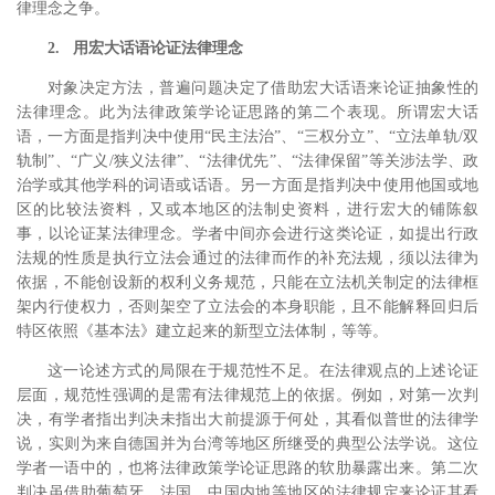
律理念之争。
2. 用宏大话语论证法律理念
对象决定方法，
普遍问题决定了借助宏大话语来论证抽象性的
法律理念。此为法律政策学论证思路的第二个表现。所谓宏大话
语，一方面是指判决中使用“民主法治”、“三权分立”、“立法单轨/双
轨制”、“广义/狭义法律”、“法律优先”、“法律保留”等关涉法学、政
治学或其他学科的词语或话语。
另一方面是指判决中使用他国或地
区的比较法资料，又或本地区的法制史资料，进行宏大的铺陈叙
事，以论证某法律理念。
学者中间亦会进行这类论证，如提出行政
法规的性质是执行立法会通过的法律而作的补充法规，须以法律为
依据，不能创设新的权利义务规范，只能在立法机关制定的法律框
架内行使权力，否则架空了立法会的本身职能，且不能解释回归后
特区依照《基本法》建立起来的新型立法体制，等等。
这一论述方式的局限在于规范性不足。在法律观点的上述论证
层面，规范性强调的是需有法律规范上的依据。
例如，对第一次判
决，有学者指出判决未指出大前提源于何处，其看似普世的法律学
说，实则为来自德国并为台湾等地区所继受的典型公法学说。
这位
学者一语中的，也将法律政策学论证思路的软肋暴露出来。第二次
判决虽借助葡萄牙、法国、中国内地等地区的法律规定来论证其看