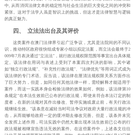
中, 从而消弭法律文本的稳定性与社会生活的巨大变化之间的冲突和
紧张。
这对于法学人虽是智识上的挑战，但这才是法律智慧与逻辑
的真正魅力。
四、 立法法出台及其评价
这类案件在澳门法律界引起广泛争议，尤其是法院间的不同认
识
，推动特区政府很快组成专家小组以拟定法案，而立法会最终于2
009年7月表决通过“立法法”，就行政法规权限范围等事宜出台具体规
定。该法律在用词与表述上受到了本案四次判决的影响，其中诸
如“独立行政法规”、“补充性行政法规”、“法律优先”等用词正式成为
该法律的专门术语。应当说，该法律在厘清法规权限关系方面作出
了巨大努力，但是，如同任何其他法律一样，需经解释才能适用于
案件，而这一实践本身会检验法律的效果如何。例如，该法律第10
条规定“在本法生效前已公布的行政法规，即使未符合本法订定的制
度者，在新的法规对其作出修改、暂停实施或废止前，有关行政法
规继续生效。”该条意在减轻当时司法争议对政府大量行政法规的冲
击，从而能够给政府一定的缓冲期去修改完善。但是，该条并未完
全发挥上述作用，司法实践中仍然大量出现本法生效前已公布的行
政法规被相继宣告违法无效的案件。
在这些案件中，上述条文往往