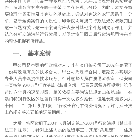
具体案件而言，尚需一种微观性的视角，尤其是通过分析其论证思
路，厘清各方究竟在哪一规范层面存在观点分歧。
为此，本文在简
要梳理个案案情及其判决的基础上，尝试对判决的论证思路作一分
析。基于这类案件的同质性，即争议均与澳门行政法规的权限范围
这一问题有关，这一个案研究应该会对其他案件起到揭示作用，并
结合分析立法法的运行效果，期望对澳门回归后行政法规司法审查
的整体把握有所裨益。
一、 基本案情
甲公司是本案的行政相对人，其与澳门某公司于2002年签署了
一份与发电有关的技术合同。甲公司为履行合同，定期安排其境外
专业人员来澳提供技术服务。针对这些人员在澳逗留事宜，保安司
一直按第5/2003号行政法规《核准入境、逗留及居留许可规章》给予
超过六个月的逗留期限。相关依据主要为该法规第11条第1款：“在
澳门特别行政区的逗留许可得一次或多次延长，但延长期最多为九
十日……”；第12条第1款：“行政长官可在例外情况下，许可延长按
上条规定获准延长的逗留期间。”
之后，特区政府于2004年6月制定第17/2004号行政法规《禁止非
法工作规章》，针对上述人员的逗留事宜，其第4条规定“……住所
设于澳门特别行政区以外的企业与住所设于澳门特别行政区的自然