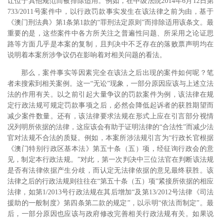
让位于其他规范而被排除适用。例如，在中级法院2014年6月12日第
733/2011号案件中，以行政罚款事实发生在该法律之前为由，基于
《澳门刑法典》第1条第1款的“罪刑法定原则”而排除适用该条文。最
重要的是，这些案件中各方所关注之普遍性问题、所采用之论证思
路等方面几乎是本案的复制，且判决中不乏存在的落败票声明均在
说明着本案所涉争议仍在影响着对相关问题的看法。
那么，案件事实等因素完全在该法之后出现的案件如何呢？笔
者未搜索到相关案例。这一“无讼”现象，一部分原因应该与上述立法
法的作用有关。以之前引起大量争议的罚款案件为例，该法律在规
定行政法规可规定罚款事项之后，必然会降低起诉者的获胜期望而
减少案件数量。还有，该法律要求法规在形式上应在引言部分视情
况列明所依据的法律，这应该会有助于证明法律的“合法性”而减少法
官对法规不合法的质疑。
例如，本案所涉法规引言为“行政长官根据
《澳门特别行政区基本法》第五十条（五）项，经征询行政会的意
见，制定本行政法规。”对此，第一次判决中三位法官在判断该法规
是否有法律依据产生分歧，而认定无法律依据的意见最终获胜。
该
法律之后的行政法规则往往在“第五十条（五）项”紧接所依据的相应
法律，如第1/2013号行政法规在其后增加“及第13/2012号法律《司法
援助的一般制度》第四条第二款的规定”，以示明“依法而制定”。最
后，一部分原因也应该与政府修改完善相关行政法规有关。如果说