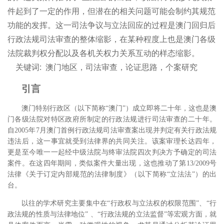
件起到了一定的作用，但潜在的相关问题可能会制约其规范
功能的发挥。这一司法争议与立法回应的过程是澳门回归后
行政法规司法审查的整体缩影，在某种程度上也是澳门各级
法院裁判权分配以及各机关权力关系互动的样态缩影。
关键词:
澳门地区，司法审查，论证思路，个案研究
引言
澳门特别行政区（以下简称“澳门”）成立即将二十年，这也是澳
门各级法院对特区政府所制定的行政法规进行司法审查的二十年。
自2005年7月澳门首例行政法规司法审查案出现并判定有关行政法规
违法后，
这一事宜就受到法律界的共同关注。该案审理长达四年，
更是至今唯一一起经中级法院与终审法院四次判决方予确定的司法
案件。在这四年期间，类似案件大量出现，这也推动了第13/2009号
法律《关于订定内部规范的法律制度》（以下简称“立法法”）的出
台。
以往的学术研究主要集中在“行政权与立法权的权限范围”
、“行
政法规的性质与法律地位”
、“行政法规的立法监督”
等宏观方面，就