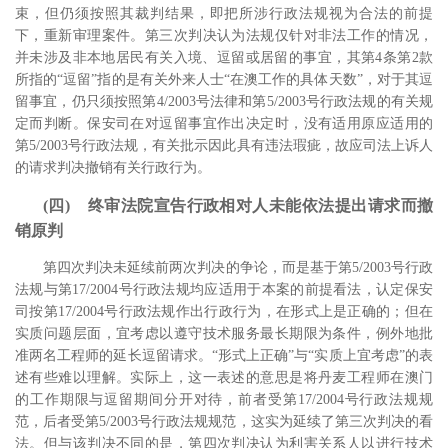
束，但仍须按照其裁判结果，即把所涉行政法规视为合法的前提
下，重新审理案件。第三次判决认为法规仅针对非法工作的情况，
并未涉及非本地居民有关入境、逗留或居留的事宜，其第4条第2款
所指的“逗留”指的是有关外来人士“在澳工作的具体天数”，对于其逗
留事宜，仍只须按照第4/2003号法律和第5/2003号行政法规的有关规
定而判断。
保安司在对逗留事宜作出决定时，没有适用原应适用的
第5/2003号行政法规，有关批示因此具有违法瑕疵，故应司法上诉人
的请求判决撤销有关行政行为。
(四) 终审法院宣告行政相对人未能依法提出请求而撤
销原判
第四次判决未延续前两次判决的争论，而是基于第5/2003号行政
法规与第17/2004号行政法规均应适用于本案的前提看法，认定保安
司按第17/2004号行政法规作出行政行为，在形式上是正确的；但在
实质问题层面，宜考虑以遵守技术服务最长期限为条件，例外地批
准两名工程师的延长逗留请求。
“形式上正确”与“实质上宜考虑”的表
述有些难以理解。实际上，这一表述的意思是将丹麦工程师在澳门
的工作期限与逗留期间分开对待，前者受第17/2004号行政法规规
范，后者受第5/2003号行政法规规范，这实为延续了第三次判决的看
法。但与该判决不同的是，第四次判决认为利害关系人以进行技术