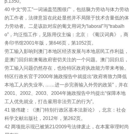
p.1350。
40 中文“劳工”一词涵盖范围很广，包括脑力劳动与体力劳动
的工作者，法律意旨在此处显然并不局限于技术含量低的体
力劳动者。二是该款对应的葡文用词为“laboral”与“trabalh
o”，均泛指工作，见陈用仪主编：北京：《葡汉词典》，商
务印书馆2001年版，第646页，第1052页。
劳工输入影响到澳门本地区经济发展与本地居民工作利益，
是澳门回归前澳葡政府密切关注的一个问题。澳门回归后，
劳工输入问题仍然存在，也给特区政府执政能力带来考验。
特区行政长官于2000年施政报告中就提出“政府将致力降低
本地工人的失业率, ……进一步完善输入外劳的政策”，并在
2001、2002、2003、2004年施政报告中均提出“保障本地
工人优先就业，打击雇用非法劳工的行为”。
41 骆伟建：《澳门特别行政区基本法新论》，北京：社会
科学文献出版社，2012年，第262页。
42 两项批示现已被第21/2009号法律废止，在本案审理时尚