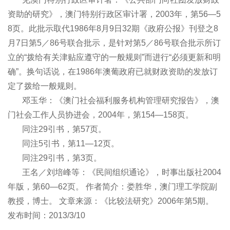
资助的研究》，澳门特别行政区审计署，2003年，第56―5
8页。此批示取代1986年8月9日32期《政府公报》刊登之8
月7日第5／86号联合批示，是针对第5／86号联合批示所订
立的“拨给有关津贴应遵守的一般规则”而进行“必须更新和明
确”。换句话说，在1986年澳葡政府已就财政资助的发放订
定了拨给一般规则。
邓玉华：《澳门社会福利服务机构管理研究报告》，澳
门社会工作人员协进会，2004年，第154―158页。
同注29引书，第57页。
同注5引书，第11―12页。
同注29引书，第3页。
王名／刘培峰等：《民间组织通论》，时事出版社2004
年版，第60―62页。 作者简介：娄胜华，澳门理工学院副
教授，博士。 文章来源：《比较法研究》2006年第5期。
发布时间：2013/3/10