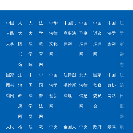
中国
人
人
法
中华
中国民
中国
中国
中国
法
人民
大
大
学
法律
商事法
刑事
诉讼
法学
学
大学
图
法
教
文化
律网
法律
法律
会网
家
书
学
育
网
网
网
杂
馆
院
网
志
国家
法
中
中
中国
法律图
北大
国家
中国
法
图书
治
国
国
法学
书馆新
法律
监察
政协
治
馆网
政
法
普
创新
法规
信息
委员
网站
日
府
学
法
网
网
会
报
网
网
网
网
人民
检
法
裁
中央
全国人
中央
政府
最高
最