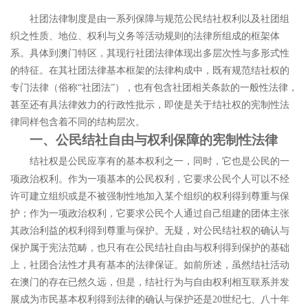
社团法律制度是由一系列保障与规范公民结社权利以及社团组
织之性质、地位、权利与义务等活动规则的法律所组成的框架体
系。具体到澳门特区，其现行社团法律体现出多层次性与多形式性
的特征。在其社团法律基本框架的法律构成中，既有规范结社权的
专门法律（俗称
“
社团法
”
），也有包含社团相关条款的一般性法律，
甚至还有具法律效力的行政性批示，
即使是关于结社权的宪制性法
律同样包含着不同的结构层次。
一、公民结社自由与权利保障的宪制性法律
结社权是公民应享有的基本权利之一，同时，它也是公民的一
项政治权利。作为一项基本的公民权利，它要求公民个人可以不经
许可建立组织或是不被强制性地加入某个组织的权利得到尊重与保
护；作为一项政治权利，它要求公民个人通过自己组建的团体主张
其政治利益的权利得到尊重与保护。无疑，对公民结社权的确认与
保护属于宪法范畴，也只有在公民结社自由与权利得到保护的基础
上，社团合法性才具有基本的法律保证。如前所述，虽然结社活动
在澳门的存在已然久远，但是，结社行为与自由权利相互联系并发
展成为市民基本权利得到法律的确认与保护还是
20
世纪七、八十年