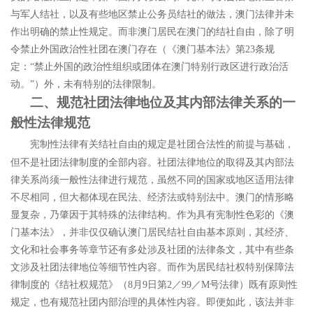
与军人结社，以及有些地区禁止公务员结社的做法，澳门法律并未
作出明确的禁止性规定。而非澳门居民在澳门的结社自由，除了明
令禁止外国政治性社团在澳门存在（《澳门基本法》第
23
条规
定：
“
禁止外国的政治性组织或团体在澳门特别行政区进行政治活
动。
”
）外，未有特别的法律限制。
二、规范社团法律地位及其内部法律关系的一
般性法律规范
宪制性法律有关结社自由的规定是社团合法性的前提与基础，
但不是社团法律制度的全部内容。社团法律地位的取得及其内部法
律关系尚须一般性法律进行规范，虽然不同的国家或地区适用法律
不尽相同，但大都体现在民法、经济法或特别法中。澳门的情形略
显复杂，乃肇因于其特殊的法律结构。作为具有宪制性色彩的《澳
门基本法》，并非仅仅确认澳门居民结社自由基本原则，其经济、
文化和社会事务等章节还有多处涉及社团的法律条文，其中有些条
文涉及社团法律地位等细节性内容。而作为居民结社权特别保障法
律制度的《结社权规范》（
8
月
9
日第
2
／
99
／
M
号法律）既有原则性
规定，也有规范社团内部治理的具体性内容。即便如此，该法并非