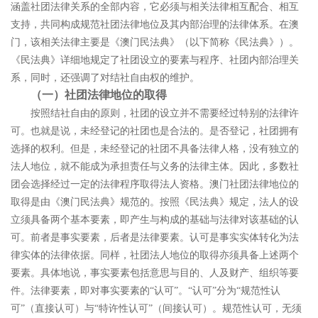
涵盖社团法律关系的全部内容，它必须与相关法律相互配合、相互
支持，共同构成规范社团法律地位及其内部治理的法律体系。在澳
门，该相关法律主要是《澳门民法典》（以下简称《民法典》）。
《民法典》详细地规定了社团设立的要素与程序、社团内部治理关
系，同时，还强调了对结社自由权的维护。
（一）社团法律地位的取得
按照结社自由的原则，社团的设立并不需要经过特别的法律许
可。也就是说，未经登记的社团也是合法的。是否登记，社团拥有
选择的权利。但是，未经登记的社团不具备法律人格，没有独立的
法人地位，就不能成为承担责任与义务的法律主体。因此，多数社
团会选择经过一定的法律程序取得法人资格。澳门社团法律地位的
取得是由《澳门民法典》规范的。按照《民法典》规定，法人的设
立须具备两个基本要素，即产生与构成的基础与法律对该基础的认
可。前者是事实要素，后者是法律要素。认可是事实实体转化为法
律实体的法律依据。
同样，社团法人地位的取得亦须具备上述两个
要素。具体地说，事实要素包括意思与目的、人及财产、组织等要
件。法律要素，即对事实要素的
“
认可
”
。
“
认可
”
分为
“
规范性认
可
”
（直接认可）与
“
特许性认可
”
（间接认可）。规范性认可，无须