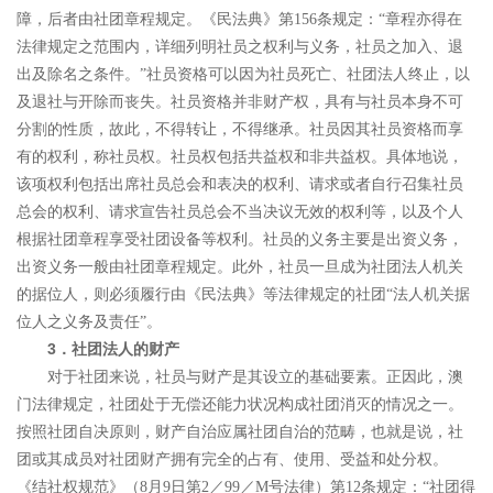
障，后者由社团章程规定。《民法典》第
156
条规定：
“
章程亦得在
法律规定之范围内，详细列明社员之权利与义务，社员之加入、退
出及除名之条件。
”
社员资格可以因为社员死亡、社团法人终止，以
及退社与开除而丧失。社员资格并非财产权，具有与社员本身不可
分割的性质，故此，不得转让，不得继承。社员因其社员资格而享
有的权利，称社员权。社员权包括共益权和非共益权。具体地说，
该项权利包括出席社员总会和表决的权利、请求或者自行召集社员
总会的权利、请求宣告社员总会不当决议无效的权利等，以及个人
根据社团章程享受社团设备等权利。社员的义务主要是出资义务，
出资义务一般由社团章程规定。
此外，社员一旦成为社团法人机关
的据位人，则必须履行由《民法典》等法律规定的社团
“
法人机关据
位人之义务及责任
”
。
3
．社团法人
的财产
对于社团来说，社员与财产是其设立的基础要素。正因此，澳
门法律规定，社团处于无偿还能力状况构成社团消灭的情况之一。
按照社团自决原则，财产自治应属社团自治的范畴，也就是说，社
团或其成员对社团财产拥有完全的占有、使用、受益和处分权。
《结社权规范》（
8
月
9
日第
2
／
99
／
M
号法律）第
12
条规定：
“
社团得