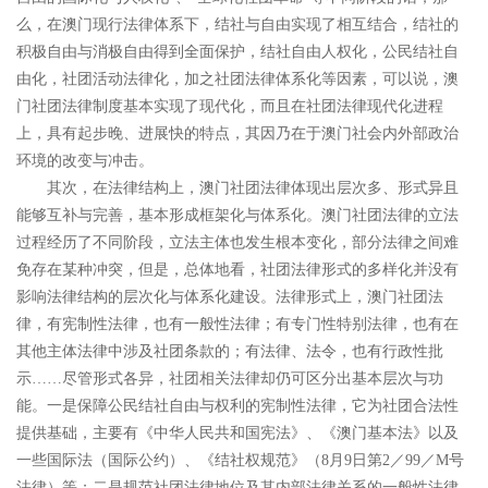
么，在澳门现行法律体系下，结社与自由实现了相互结合，结社的
积极自由与消极自由得到全面保护，结社自由人权化，公民结社自
由化，社团活动法律化，加之社团法律体系化等因素，可以说，澳
门社团法律制度基本实现了现代化，而且在社团法律现代化进程
上，具有起步晚、进展快的特点，其因乃在于澳门社会内外部政治
环境的改变与冲击。
其次，在法律结构上，澳门社团法律体现出层次多、形式异且
能够互补与完善，基本形成框架化与体系化。澳门社团法律的立法
过程经历了不同阶段，立法主体也发生根本变化，部分法律之间难
免存在某种冲突，但是，总体地看，社团法律形式的多样化并没有
影响法律结构的层次化与体系化建设。法律形式上，澳门社团法
律，有宪制性法律，也有一般性法律；有专门性特别法律，也有在
其他主体法律中涉及社团条款的；有法律、法令，也有行政性批
示
……
尽管形式各异，社团相关法律却仍可区分出基本层次与功
能。一是保障公民结社自由与权利的宪制性法律，它为社团合法性
提供基础，主要有《中华人民共和国宪法》、《澳门基本法》以及
一些国际法（国际公约）、《结社权规范》（
8
月
9
日第
2
／
99
／
M
号
法律）等；二是规范社团法律地位及其内部法律关系的一般性法律