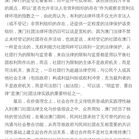
澳门奉行的是登记备案制，而不是许可批准制。纵然按照西方学者
的观点，即以
“
是否允许非法人非营利组织的存在
”
作为观察非营利法
律环境的指数之一，由此而认为，有利的法律环境不仅允许非法人
（或不登记）非营利组织的存在，还提供一定程度的法律保护该类
组织，澳门社团法律环境仍旧可以说是宽松的。因为澳门法律不禁
止未经登记的社团存在并活动，也就是说，未经登记的社团在澳门
一样是合法的，无权利能力社团同样可以得到一定的法律保护。从
社团行为的限制与监管看，来自法律的限制与监督都是用以平衡社
团权利而作出的，而且，社团行为限制的主体不是政府机关，而是
司法机关。换言之，一旦社团行为超越法律空间，与公民个人或其
他社会主体（包括政府）构成利益纠纷或权利冲突，充当裁判者的
不是政府机关，而是司法部门（如法院）。可以说，
“
弱监管、重自
律
”
是澳门社团法律实践的重要特征之一。
最后，在价值理念上，社会合作主义传统所形成的实践理性融
入到澳门社团法律文化与价值假设之中。众所周知，澳门经历了独
特的管治历程，在葡治澳门期间，民间社团承担了无可替代的社会
沟通与社会整合功能，从而导致政府与民间社团在互相需要的共识
理性基础上建立起合作共治关系，通过合作而不是对立来维持澳门