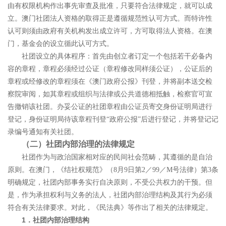
由有权限机构作出事先审查及批准，只要符合法律规定，就可以成
立。澳门社团法人资格的取得正是遵循规范性认可方式。而特许性
认可则须由政府有关机构发出成立许可，方可取得法人资格。在澳
门，基金会的设立循此认可方式。
社团设立的具体程序：
首先由创立者订定一个包括若干必备内
容的章程，章程必须经过公证（章程修改同样须公证），公证后的
章程或经修改的章程须在《澳门政府公报》刊登，并将副本送交检
察院审阅，如其章程或组织与法律或公共道德相抵触，检察官可宣
告撤销该社团。办妥公证的社团章程由公证员寄交身份证明局进行
登记，身份证明局待该章程刊登
“
政府公报
”
后进行登记，并将登记记
录编号通知有关社团。
（二）社团内部治理的法律规定
社团作为与政治国家相对应的民间社会范畴，其遵循的是自治
原则。在澳门，《结社权规范》（
8
月
9
日第
2
／
99
／
M
号法律）第
3
条
明确规定，社团内部事务实行自决原则，不受公共权力的干预。但
是，作为承担权利与义务的法人，社团内部治理结构及其行为必须
符合有关法律要求。对此，《民法典》等作出了相关的法律规定。
1
．社团内部治理结构