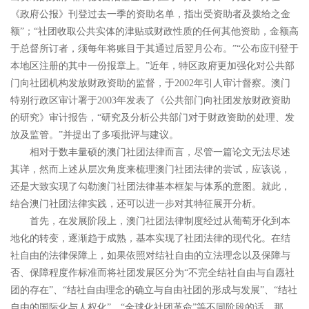
《政府公报》刊登过去一季的资助名单，指出受资助者及拨给之金
额
”
；
“
社团收取公共实体的津贴或财政性质的任何其他资助，金额高
于总督所订者，须每年将账目于其通过后翌月公布。
”“
公布应刊登于
本地区注册的其中一份报章上。
”
近年，特区政府更加强化对公共部
门向社团机构发放财政资助的监督，于
2002
年引人审计督察。澳门
特别行政区审计署于
2003
年发表了《公共部门向社团发放财政资助
的研究》审计报告，
“
研究及分析公共部门对于财政资助的处理、发
放及监管。
”
并提出了多项批评与建议。
相对于数丰量硕的澳门社团法律而言，尽管一篇论文无法尽述
其详，然而上述从层次角度来梳理澳门社团法律的尝试，应该说，
还是大致实现了勾勒澳门社团法律基本框架与体系的意图。就此，
结合澳门社团法律实践，还可以进一步对其特征展开分析。
首先，在发展阶段上，澳门社团法律制度经过从葡萄牙化到本
地化的转变，逐渐趋于成熟，基本实现了社团法律的现代化。在结
社自由的法律保障上，如果依照对结社自由的立法理念以及保障与
否、保障程度作标准而将社团发展区分为
“
不完全结社自由与自愿社
团的存在
”
、
“
结社自由理念的确立与自由社团的形成与发展
”
、
“
结社
自由的国际化与人权化
”
、
“
全球化社团革命
”
等不同阶段的话，
那