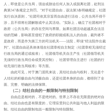
人，即使是公共当局，强迫或胁迫任何人加入或脱离社团，处刑法
典第
347
条规定之刑罚。
”
对于社团自由，该法第
3
条明确规定，社团
实行自决原则，
“
社团司依其宗旨而自由进行活动，公共当局不得干
涉，且不得将社团解散或中止其活动。
”
实际上，确立了社团相对于
政府（公共当局）的存在空间与界限。如果社团活动超越其合法活
动的范畴，影响甚至侵犯了政府的职能或私法人的自由，裁判者不
是政府，而是作为第三方的司法机关
――
法院，即须
“
经法院作出裁
判
”
。
社团自由还具体体现在社团章程自主制定（社团章程无须经过
行政当局的通过或核准）、社团领导机关自主产生（社团领导机关
无须经行政当局任命或受其控制）、社团管理自主进行（社团的行
动无须行政当局核准）等方面。
由此可见，对于澳门居民来说，其结社自由与权利，无论是个
人结社的积极自由与消极自由，还是社团本身的自由，都得到了全
面、完整、明确的法律保障。
（二）结社自由的一般限制与特别限制
自由总是相对的，不是绝对的。世界上不存在无限度的绝对自
由。结社自由也是有限度的，它理应受到公共利益与他人利益的限
制。结社自由的限制包括一般限制与特别限制。