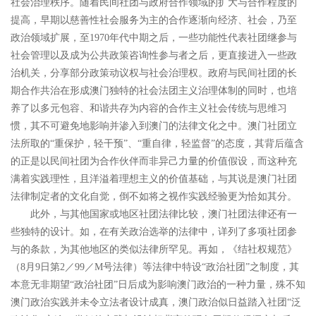
社会治理秩序。随着民间社团与政府合作领域的扩大与合作程度的
提高，早期以慈善性社会服务为主的合作逐渐向经济、社会，乃至
政治领域扩展，至
1970
年代中期之后，一些功能性代表社团继参与
社会管理以及成为公共政策咨询性参与者之后，更直接进入一些政
治机关，分享部分政策动议权与社会治理权。政府与民间社团的长
期合作共治在形成澳门独特的社会法团主义治理体制的同时，也培
养了以多元包容、和谐共存为内容的合作主义社会传统与思维习
惯，其不可避免地影响并渗入到澳门的法律文化之中。澳门社团立
法所取的
“
重保护，轻干预
”
、
“
重自律，轻监督
”
的态度，其背后蕴含
的正是以民间社团为合作伙伴而非异己力量的价值假设，而这种充
满着实践理性，且洋溢着理想主义的价值基础，与其说是澳门社团
法律制定者的文化自觉，倒不如将之视作实践经验更为恰如其分。
此外，与其他国家或地区社团法律比较，澳门社团法律还有一
些独特的设计。如，在有关政治选举的法律中，详列了多项社团参
与的条款，为其他地区的类似法律所罕见。再如，《结社权规范》
（
8
月
9
日第
2
／
99
／
M
号法律）等法律中特设
“
政治社团
”
之制度，其
本意无非期望
“
政治社团
”
日后成为影响澳门政治的一种力量，殊不知
澳门政治实践并未令立法者设计成真，澳门政治似日益踏入社团
“
泛