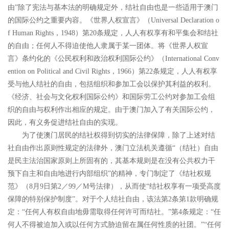
由
”
除了宪法与基本法的明确规定外，结社自由也是一些适用于澳门
的国际公约之重要内容。《世界人权宣言》（
Universal Declaration o
f Human Rights
，
1948
）第
20
条规定，人人有权享有和平集会和结社
的自由；任何人不得迫使他人隶属于某一团体。将《世界人权宣
言》条约化的《公民权利和政治权利国际公约》（
International Conv
ention on Political and Civil Rights
，
1966
）第
22
条规定，人人有权享
受与他人结社的自由，包括组织和参加工会以保护其利益的权利。
《经济、社会与文化权利国际公约》和国际劳工公约对参加工会组
织的自由与权利作出相应的规定。由于澳门加入了有关国际公约，
因此，有义务促进结社自由的实现。
为了使澳门居民的结社权得到切实的法律保障，除了上述对结
社自由作出原则性规定的法律外，澳门立法机关遵循
“
（结社）自由
是民主法治国家原则上所固有的，其基本规则是在没有公共权力干
预下自主和自由地进行内部组织
”
的精神，专门制定了《结社权规
范》（
8
月
9
日第
2
／
99
／
M
号法律），从而使
“
结社权享有一项受高度
保障的特别保护制度
”
。
对于个人结社自由，该法第
2
条第
1
款明确规
定：
“
任何人有权自由地毋需取得任何许可而结社。
”
第
4
条规定：
“
任
何人不得被迫加入或以任何方式胁迫留在属任何性质的社团。
”“
任何