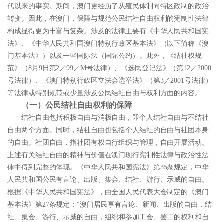
代以来的事实。期间，澳门更经历了从殖民体制向特区政制的政治
转变。因此，在澳门，保障与规范公民结社自由权利的宪制性法律
构成显得更为丰富与复杂。涉及的法律主要有《中华人民共和国宪
法》、
《中华人民共和国澳门特别行政区基本法》（以下简称《澳
门基本法》）以及一些国际法（国际公约）。此外，《结社权规
范》（
8
月
9
日第
2
／
99
／
M
号法律）、《选民登记法》（第
12
／
2000
号法律）、《澳门特别行政区立法会选举法》（第
3
／
2001
号法律）
等法律或特别规范或少量涉及公民结社自由与权利方面的内容。
（一）公民结社自由权利的保障
结社自由包括积极自由与消极自由，即个人结社自由与不结社
自由两个方面。同时，结社自由也包括个人结社的自由与社团本身
的自由。社团自由，指社团有权自行组织与管理，自由开展活动。
上述有关结社自由的精神与价值在澳门现行宪制性法律与政治性法
律中得到完整的体现。《中华人民共和国宪法》第
35
条规定，中华
人民共和国公民有言论、出版、集会、结社、游行、示威的自由。
根据《中华人民共和国宪法》，由全国人民代表大会制定的《澳门
基本法》第
27
条规定：
“
澳门居民享有言论、新闻、出版的自由，结
社、集会、游行、示威的自由，组织和参加工会、罢工的权利和自