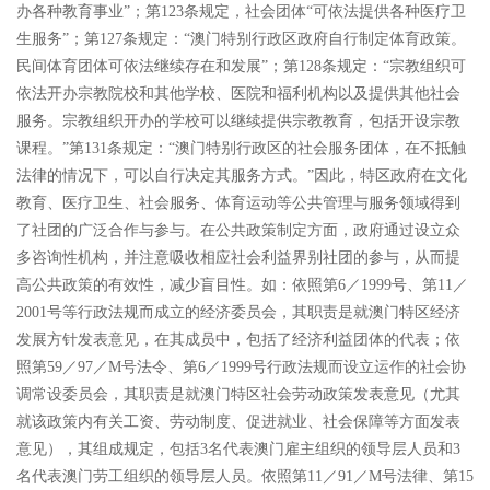
办各种教育事业
”
；第
123
条规定，社会团体
“
可依法提供各种医疗卫
生服务
”
；第
127
条规定：
“
澳门特别行政区政府自行制定体育政策。
民间体育团体可依法继续存在和发展
”
；第
128
条规定：
“
宗教组织可
依法开办宗教院校和其他学校、医院和福利机构以及提供其他社会
服务。宗教组织开办的学校可以继续提供宗教教育，包括开设宗教
课程。
”
第
131
条规定：
“
澳门特别行政区的社会服务团体，在不抵触
法律的情况下，可以自行决定其服务方式。
”
因此，特区政府在文化
教育、医疗卫生、社会服务、体育运动等公共管理与服务领域得到
了社团的广泛合作与参与。在公共政策制定方面，政府通过设立众
多咨询性机构，并注意吸收相应社会利益界别社团的参与，从而提
高公共政策的有效性，减少盲目性。如：依照第
6
／
1999
号、第
11
／
2001
号等行政法规而成立的经济委员会，其职责是就澳门特区经济
发展方针发表意见，在其成员中，包括了经济利益团体的代表；依
照第
59
／
97
／
M
号法令、第
6
／
1999
号行政法规而设立运作的社会协
调常设委员会，其职责是就澳门特区社会劳动政策发表意见（尤其
就该政策内有关工资、劳动制度、促进就业、社会保障等方面发表
意见），其组成规定，包括
3
名代表澳门雇主组织的领导层人员和
3
名代表澳门劳工组织的领导层人员。依照第
11
／
91
／
M
号法律、第
15