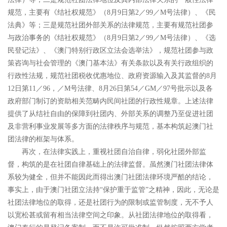
规范，主要有《结社权规范》（
8
月
9
日第
2
／
99
／
M
号法律）、《民
法典》等；三是规范社团外部关系的法律规范，主要有规范社团参
与政治事务的《结社权规范》（
8
月
9
日第
2
／
99
／
M
号法律）、《选
民登记法》、《澳门特别行政区立法会选举法》，规范社团参与政
策咨询与社会管理的《澳门基本法》有关条款以及有关行政组织的
行政性法规，规范社团税收优惠地位、政府资源输入及其监督的
8
月
12
日第
11
／
96
，／
M
号法律、
8
月
26
日第
54
／
GM
／
97
号批示以及各
政府部门制订的资助相关范畴内民间社团的行政性规章。上述法律
提供了从结社自由的保障到社团内、外部关系的调整乃至促进社团
及非营利事业发展等多方面的法律秩序与规范，基本构筑起澳门社
团法律的框架与体系。
再次，在法律实践上，重视社团自治自律，弱化社团外部监
督，构筑的是在社团自律基础上的法律监督。虽然澳门社团法律体
系较为健全，但并不能因此而得出澳门社团法律环境严酷的结论，
事实上，由于澳门社团立法持
“
保护重于监管
”
之精神，因此，无论是
社团法律地位的取得，还是社团行为的限制或监管制度，无不予人
以宽松甚或留有相当法律空间之印象。从社团法律地位的取得看，