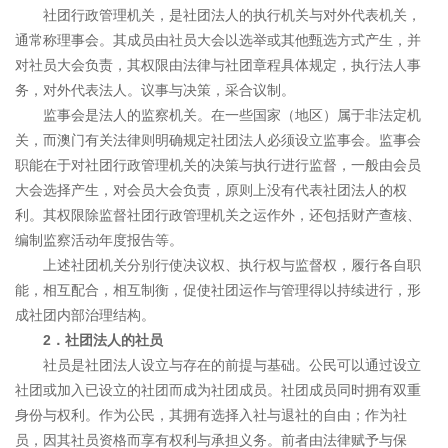
社团行政管理机关，是社团法人的执行机关与对外代表机关，
通常称理事会。其成员由社员大会以选举或其他甄选方式产生，并
对社员大会负责，其权限由法律与社团章程具体规定，执行法人事
务，对外代表法人。议事与决策，采合议制。
监事会是法人的监察机关。在一些国家（地区）属于非法定机
关，而澳门有关法律则明确规定社团法人必须设立监事会。监事会
职能在于对社团行政管理机关的决策与执行进行监督，一般由会员
大会选择产生，对会员大会负责，原则上没有代表社团法人的权
利。其权限除监督社团行政管理机关之运作外，还包括财产查核、
编制监察活动年度报告等。
上述社团机关分别行使决议权、执行权与监督权，履行各自职
能，相互配合，相互制衡，促使社团运作与管理得以持续进行，形
成社团内部治理结构。
2
．社团法人的社员
社员是社团法人设立与存在的前提与基础。公民可以通过设立
社团或加入已设立的社团而成为社团成员。社团成员同时拥有双重
身份与权利。作为公民，其拥有选择入社与退社的自由；作为社
员，因其社员资格而享有权利与承担义务。前者由法律赋予与保