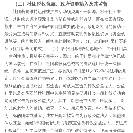
（三）社团税收优惠、政府资源输入及其监督
社团若要维持运作或扩展活动须臾离不开资源。对于社团来
说，其财政资源来源无非是内部自筹或外部资助，而在社团资源份
额中，来自政府的资助占有日益重要的地位。政府对社团的资助一
般分为直接与间接两种方式。直接资助表现为物质性资源（资金或
设施等）的直接投入，间接资助则表现为：（
1
）政府向社团购买服
务（往往以合同形式），（
2
）给予社团税收优惠地位。由于社团具
非营利性质，且从事公益事业，因此，给予社团税收优惠地位已成
为国际惯例。在澳门，社团税收优惠资格的确认适用于统一法律、
统一条件，且优惠范围广泛。按照
8
月
12
日第
11
／
96
／
M
号法律
的规
定，以社会总体利益为宗旨，且与本地区行政当局合作推动社会一
般利益的社团或财团（基金会）可被为宣告为行政公益法人。公益
社团以及会员互益性社团中其宗旨明显在促进社会一般利益活动的
均可被宣告为行政公益法人。其中，以慈善或人道、医院援助、对
幼儿或老年人的辅助、教育、文化、康乐及体育、科学及技术研究
为目标的团体或基金于成立后随即被宣告为行政公益法人；其他团
体或基金，须经
3
年实际活动后方能获宣告为行政公益法人。该法第
10
条规定，社团或财团一旦获宣布为行政公益法人，便享有法律规