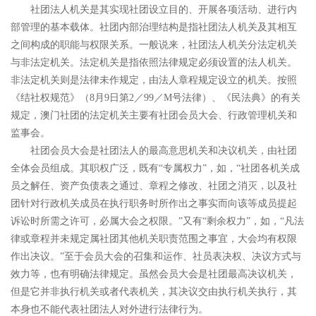
社团法人机关是其实现社团设立目的、开展各项活动、进行内
部管理的基本载体。社团内部治理结构是指社团法人机关及其相互
之间构成的职能与权限关系。一般说来，社团法人机关分法定机关
与非法定机关。法定机关是指依照法律规定必须设置的法人机关。
非法定机关则是法律未作规定，由法人章程规定设立的机关。按照
《结社权规范》（
8
月
9
日第
2
／
99
／
M
号法律）、《民法典》的有关
规定，
澳门社团的法定机关主要有社团会员大会、行政管理机关和
监事会。
社团会员大会是社团法人的最高意思机关和决议机关，由社团
全体会员组成。其职权广泛，既有
“
专属权力
”
，如，
“
社团各机关成
员之解任、资产负债表之通过、章程之修改、社团之消灭，以及社
团针对行政机关成员在执行职务时所作出之事实而向该等成员提起
诉讼时所需之许可，必属大会之权限。
”
又有
“
剩余权力
”
，如，
“
凡法
律或章程并未规定属社团其他机关职责范围之事宜，大会均有权限
作出决议。
”
至于会员大会的召集和运作、社员表决权、决议方式与
效力等，也有明确法律规定。虽然会员大会是社团最高决议机关，
但是它并非执行机关或者代表机关，其决议交由执行机关执行，其
本身也不能代表社团法人对外进行法律行为。