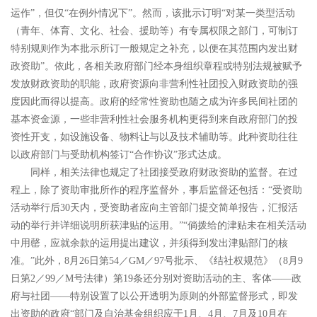
运作
”
，但仅
“
在例外情况下
”
。然而，该批示订明
“
对某一类型活动
（青年、体育、文化、社会、援助等）有专属权限之部门，可制订
特别规则作为本批示所订一般规定之补充，以便在其范围内发出财
政资助
”
。依此，各相关政府部门经本身组织章程或特别法规被赋予
发放财政资助的职能，政府资源向非营利性社团投入财政资助的强
度因此而得以提高。政府的经常性资助也随之成为许多民间社团的
基本资金源，一些非营利性社会服务机构更得到来自政府部门的投
资性开支，如设施设备、物料让与以及技术辅助等。此种资助往往
以政府部门与受助机构签订
“
合作协议
”
形式达成。
同样，相关法律也规定了社团接受政府财政资助的监督。在过
程上，除了资助审批所作的程序监督外，事后监督还包括：
“
受资助
活动举行后
30
天内，受资助者应向主管部门提交简单报告，汇报活
动的举行并详细说明所获津贴的运用。
”“
倘拨给的津贴未在相关活动
中用罄，应就余款的运用提出建议，并须得到发出津贴部门的核
准。
”
此外，
8
月
26
日第
54
／
GM
／
97
号批示、《结社权规范》（
8
月
9
日第
2
／
99
／
M
号法律）第
19
条还分别对资助活动的主、客体
――
政
府与社团
――
特别设置了以公开透明为原则的外部监督形式，即发
出资助的政府
“
部门及自治基金组织应于
1
月、
4
月、
7
月及
10
月在