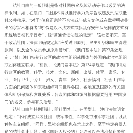
结社自由的一般限制是指对社团宗旨及其活动等作出必要的法
律限制。如，在澳门，
“
社团不得以推行暴力为宗旨或违反刑法或抵
触公共秩序。
”
对于
“
倘真正宗旨不合法或与成立文件或在章程明确指
出的宗旨不相符者
”
与
“
倘是以不法方式或扰乱保安部队纪律的方式有
系统地贯彻其宗旨者
”
，经
“
普通管辖法院的裁定
”
，
该社团消灭。至
于政治社团，法律明确规定其
“
应受透明原则、民主组织和民主管理
原则，以及全体成员参加原则管制
”
。《澳门基本法》第
23
条还规
定：
“
禁止澳门特别行政区的政治性组织或团体与外国的政治性组织
或团体建立联系。
”
相反，《澳门基本法》第
134
条规定：
“
澳门特别
行政区的教育、科学、技术、文化、新闻、出版、体育、康乐、专
业、医疗卫生、劳工、妇女、青年、归侨、社会福利、社会工作等
方面的民间团体和宗教组织可同世界各国、各地区及国际的有关团
体和组织保持和发展关系，各该团体和组织可根据需要冠用
‘
中国澳
门
’
的名义，参与有关活动。
”
结社自由的特别限制，即社团禁止。在类型上，澳门法律明文
规定：
“
不许成立武装社团，或军事性、军事化或准军事社团，以及
种族主义组织。
”
同样，黑社会组织也在禁止之列。至于特定身份人
员的结社禁止问题，如《国际人权公约》允许可以合法地禁止警察