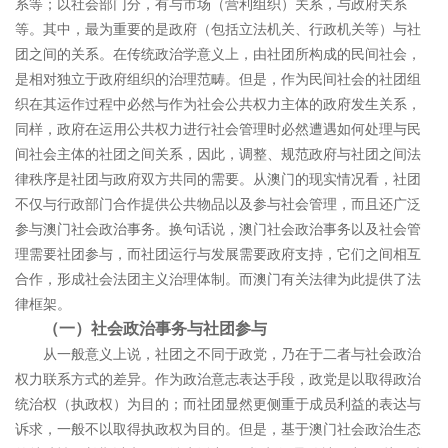
系等；以社会部门分，有与市场（营利组织）关系，与政府关系
等。其中，最为重要的是政府（包括立法机关、行政机关等）与社
团之间的关系。在传统政治学意义上，由社团所构成的民间社会，
是相对独立于政府组织的治理范畴。但是，作为民间社会的社团组
织在其运作过程中必然与作为社会公共权力主体的政府发生关系，
同样，政府在运用公共权力进行社会管理时必然遭遇如何处理与民
间社会主体的社团之间关系，因此，调整、规范政府与社团之间法
律秩序是社团与政府双方共同的需要。从澳门的现实情况看，社团
不仅与行政部门合作提供公共物品以及参与社会管理，而且还广泛
参与澳门社会政治事务。换句话说，澳门社会政治事务以及社会管
理需要社团参与，而社团运行与发展需要政府支持，它们之间相互
合作，形成社会法团主义治理体制。
而澳门有关法律为此提供了法
律框架。
（一）社会政治事务与社团参与
从一般意义上说，社团之不同于政党，乃在于二者与社会政治
权力联系方式的差异。作为政治意志表达手段，政党是以取得政治
统治权（执政权）为目的；而社团显然更侧重于成员利益的表达与
诉求，一般不以取得执政权为目的。但是，基于澳门社会政治生态