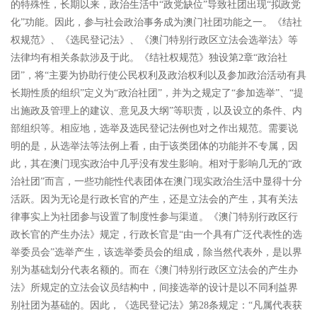
的特殊性，长期以来，政治生活中
“
政党缺位
”
导致社团出现
“
拟政党
化
”
功能。因此，参与社会政治事务成为澳门社团功能之一。《结社
权规范》、《选民登记法》、《澳门特别行政区立法会选举法》等
法律均有相关条款涉及于此。《结社权规范》独设第
2
章
“
政治社
团
”
，
将
“
主要为协助行使公民权利及政治权利以及参加政治活动有具
长期性质的组织
”
定义为
“
政治社团
”
，并为之规定了
“
参加选举
”
、
“
提
出施政及管理上的建议、意见及大纲
”
等职责，以及设立的条件、内
部组织等。相应地，选举及选民登记法例也对之作出规范。需要说
明的是，从选举法等法例上看，由于该类团体的功能并不专属，因
此，其在澳门现实政治中几乎没有发生影响。相对于影响几无的
“
政
治社团
”
而言，一些功能性代表团体在澳门现实政治生活中显得十分
活跃。因为无论是行政长官的产生，还是立法会的产生，其有关法
律事实上为社团参与设置了制度性参与渠道。《澳门特别行政区行
政长官的产生办法》规定，行政长官是
“
由一个具有广泛代表性的选
举委员会
”
选举产生，该选举委员会的组成，除当然代表外，是以界
别为基础划分代表名额的。而在《澳门特别行政区立法会的产生办
法》所规定的立法会议员结构中，间接选举的设计是以不同利益界
别社团为基础的。因此，《选民登记法》第
28
条规定：
“
凡属代表获