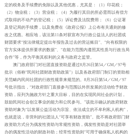
定的税务及手续费的免除以及其他优惠，尤其是：（
1
）印花税；
（
2
）物业税；（
3
）营业税；（
4
）为履行其目的所必需而以有偿方
式取得的不动产的登记税；（
5
）诉讼费及法院费用；（
6
）公证署
及登记局的手续费，以及免费在《政府公报》上公布有关通则的修
改之优惠。相应地，该法第
11
条对获宣布为行政公益法人的社团或
财团要求
“
按法律规定提出年报告及过去的营运账目
”
、
“
向有权限的
官方实体提供所要求的数据
”
、
“
在能力范围内遵照其性质与行政当局
合作
”
等，作为平衡其权利的义务与政府之监管。
澳门政府部门对社团直接资助是通过
8
月
26
日第
54
／
GM
／
97
号
批示（俗称
“
民间社团财政资助政策
”
）以及各政府部门制订的资助相
关范畴内民间社团的行政性规章来规范的。
8
月
26
日第
54
／
GM
／
97
号批示
指出，
“
对政府部门直接参与范围以外所发展的活动给予财政
资助，应列为施政方针之重大目标，目的在实现民间社会的计划，
鼓励民间社会创立事业的能力和公民参与。
”
该批示确认的政府财政
资助对象为
“
以发展公益活动为宗旨、依法成立的不牟利私人机构
”
，
也就是说，非营利的社团法人
“
可享有财政资助
”
。批不将政府部门财
政资助方式分为偶发性资助与常规性资助，偶发性资助是对社团举
办的偶发性活动的财政补助；经常性资助则
“
可用于确保私人机构的