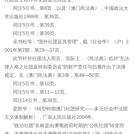
同注5引书，第8页，以及《澳门民法典》，中国政法大
学出版社1999年，第36页。
同注5引书，第39页。
同注5引书，第39页。
吴书松等：“境外社团及其管理”，载《社会学》（沪）2
001年第2期，第29―37页。
此节针对社团法人而言，实际上，《民法典》也对“无法
律人格之社团及特别委员会”的财产责任与归属作出了法律
规定。见《澳门民法典》第3章，第48―50页。
同注5引书，第10页。
同注5引书，第11―12页。
同注14引书，第38页。
娄胜华：《转型时期澳门社团研究――多元社会中法团
主义体制解析》，广东人民出版社2004年。
“政治社团”名称是由澳葡政府时期的“公民社团”转变而
来。该类团体出自于澳葡政府1976年第3／76／M号法令