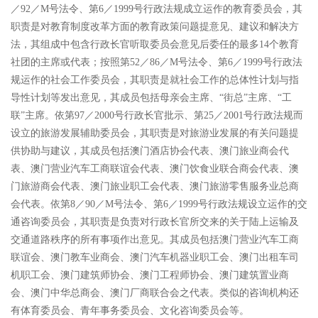
／
92
／
M
号法令、第
6
／
1999
号行政法规成立运作的教育委员会，其
职责是对教育制度改革方面的教育政策问题提意见、建议和解决方
法，其组成中包含行政长官听取委员会意见后委任的最多
14
个教育
社团的主席或代表；按照第
52
／
86
／
M
号法令、第
6
／
1999
号行政法
规运作的社会工作委员会，其职责是就社会工作的总体性计划与指
导性计划等发出意见，其成员包括母亲会主席、
“
街总
”
主席、
“
工
联
”
主席。依第
97
／
2000
号行政长官批示、第
25
／
2001
号行政法规而
设立的旅游发展辅助委员会，其职责是对旅游业发展的有关问题提
供协助与建议，其成员包括澳门酒店协会代表、澳门旅业商会代
表、澳门营业汽车工商联谊会代表、澳门饮食业联合商会代表、澳
门旅游商会代表、澳门旅业职工会代表、澳门旅游零售服务业总商
会代表。依第
8
／
90
／
M
号法令、第
6
／
1999
号行政法规设立运作的交
通咨询委员会，其职责是负责对行政长官所交来的关于陆上运输及
交通道路秩序的所有事项作出意见。其成员包括澳门营业汽车工商
联谊会、澳门教车业商会、澳门汽车机器业职工会、澳门出租车司
机职工会、澳门建筑师协会、澳门工程师协会、澳门建筑置业商
会、澳门中华总商会、澳门厂商联合会之代表。类似的咨询机构还
有体育委员会、青年事务委员会、文化咨询委员会等。