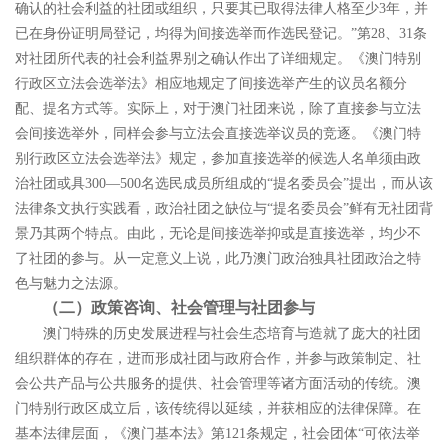
确认的社会利益的社团或组织，只要其已取得法律人格至少
3
年，并
已在身份证明局登记，均得为间接选举而作选民登记。
”
第
28
、
31
条
对社团所代表的社会利益界别之确认作出了详细规定。
《澳门特别
行政区立法会选举法》相应地规定了间接选举产生的议员名额分
配、提名方式等。实际上，对于澳门社团来说，除了直接参与立法
会间接选举外，同样会参与立法会直接选举议员的竞逐。《澳门特
别行政区立法会选举法》规定，参加直接选举的候选人名单须由政
治社团或具
300―500
名选民成员所组成的
“
提名委员会
”
提出，而从该
法律条文执行实践看，政治社团之缺位与
“
提名委员会
”
鲜有无社团背
景乃其两个特点。由此，无论是间接选举抑或是直接选举，均少不
了社团的参与。从一定意义上说，此乃澳门政治独具社团政治之特
色与魅力之法源。
（二）政策咨询、社会管理与社团参与
澳门特殊的历史发展进程与社会生态培育与造就了庞大的社团
组织群体的存在，进而形成社团与政府合作，并参与政策制定、社
会公共产品与公共服务的提供、社会管理等诸方面活动的传统。澳
门特别行政区成立后，该传统得以延续，并获相应的法律保障。在
基本法律层面，《澳门基本法》第
121
条规定，社会团体
“
可依法举