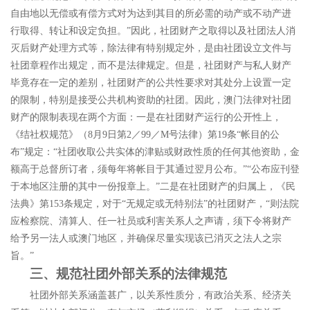
自由地以无偿或有偿方式对为达到其目的所必需的动产或不动产进
行取得、转让和设定负担。
”
因此，社团财产之取得以及社团法人消
灭后财产处理方式等，除法律有特别规定外，是由社团设立文件与
社团章程作出规定，而不是法律规定。但是，社团财产与私人财产
毕竟存在一定的差别，社团财产的公共性要求对其处分上设置一定
的限制，特别是接受公共机构资助的社团。因此，澳门法律对社团
财产的限制表现在两个方面：一是在社团财产运行的公开性上，
《结社权规范》（
8
月
9
日第
2
／
99
／
M
号法律）第
19
条
“
帐目的公
布
”
规定：
“
社团收取公共实体的津贴或财政性质的任何其他资助，金
额高于总督所订者，须每年将帐目于其通过翌月公布。
”“
公布应刊登
于本地区注册的其中一份报章上。
”
二是在社团财产的归属上，《民
法典》第
153
条规定，对于
“
无规定或无特别法
”
的社团财产，
“
则法院
应检察院、清算人、任一社员或利害关系人之声请，须下令将财产
给予另一法人或澳门地区，并确保尽量实现该已消灭之法人之宗
旨。
”
三、规范社团外部关系的法律规范
社团外部关系涵盖甚广，以关系性质分，有政治关系、经济关