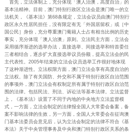
首先，立法体制上，充分体现「澳人治澳，高度自治」的
基本法精神。目前，澳门特别行政区立法会是澳门唯一的立
法机关，《基本法》第
68
条规定，立法会议员由澳门特别行
政区永久性居民担任，没有限定有无「外国居留权」或［中
国公民］身份，充分尊重澳门葡籍人士占有相当比例的历史
事实，充分体现「澳人治澳」原则。立法民主方面，立法会
采用循序渐进的选举办法，直接选举、间接选举和特首委任
三者相结合，逐步扩大直接选举议员份额，提高立法会的民
主代表性。
2005
年结束的立法会议员选举工作很好地体现
了这种渐进性。立法权限方面，澳门立法会享有高度自治的
立法权。除了有关国防、外交和不属于特别行政区自治范围
的事项外，澳门立法会有权制定所有属于特别行政区自治范
围的法律。包括民法、刑法、诉讼法等基本法律。立法监督
上，《基本法》设置了不同于内地的中央地方立法监督模
式，一方面，立法会制定的法律报全国人大常委会备案，备
案不影响法律的生效，另一方面，全国人大常委会在征询澳
门基本法委员会意见后，认为立法会制定的法律不符合《基
本法》关于中央管理事务及中央和澳门特别行政区关系的条