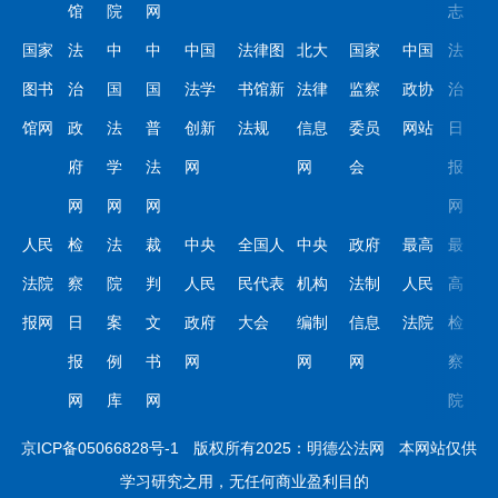
馆
院
网
志
国家
法
中
中
中国
法律图
北大
国家
中国
法
图书
治
国
国
法学
书馆新
法律
监察
政协
治
馆网
政
法
普
创新
法规
信息
委员
网站
日
府
学
法
网
网
会
报
网
网
网
网
人民
检
法
裁
中央
全国人
中央
政府
最高
最
法院
察
院
判
人民
民代表
机构
法制
人民
高
报网
日
案
文
政府
大会
编制
信息
法院
检
报
例
书
网
网
网
察
网
库
网
院
京ICP备05066828号-1
版权所有2025：明德公法网
本网站仅供
学习研究之用，无任何商业盈利目的