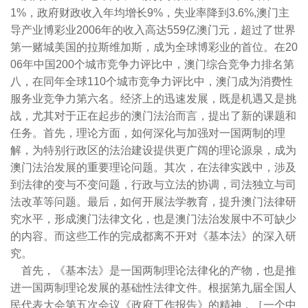
1%
，政府财政收入年均增长
9%
，失业率降到
3.6%,
澳门主
导产业博彩业
2006
年的收入高达
559
亿澳门元，超过了世界
第一赌城美国的拉斯维加斯，成为全球博彩业的首位。在
20
06
年中国
200
个城市竞争力评比中，澳门综合竞争力排名第
八，在同年全球
110
个城市竞争力评比中，澳门成为消费性
服务业竞争力第六名。经济上的迅速发展，既是机遇又是挑
战，尤其对于正在起步的澳门法治而言，提出了新的课题和
任务。首先，理论方面，如何深化与加强对一国两制的理
解，为特别行政区的法治建设提供更广阔的理论源泉，成为
澳门法治发展的重要理论问题。其次，在法律实践中，涉及
到法律的变与不变问题，行政与立法的协调，司法独立与司
法改革等问题。最后，如何开展法学教育，提升澳门法律研
究水平，形成澳门法律文化，也是澳门法治发展中不可缺少
的内容。而这些工作的完成都离不开对《基本法》的深入研
究。
首先，《基本法》是一国两制理论法律化的产物，也是推
进一国两制理论发展的基础性法律文件。根据第九届全国人
民代表大会第五次会议《政府工作报告》的精神，［一个中