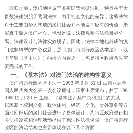
回归之前，澳门地区属于准殖民管制型法制，特点在于大
多数法律脱胎于葡国法律，由于社会文化的差异，这些法律
对于主要由华人构成的澳门社会并不能发挥应有的价值，未
能真正深入澳门社会。也就是说，法律规则与法律目标分
离、法律设计与法律实效脱节。因此，法律本地化就成为澳
门法制转型的中心议题，是《澳门特别行政区基本法》（以
下简称《基本法》）的核心内容之一，也是特区政府首先需
要完成的工作。
一、《基本法》对澳门法治的建构性意义
澳门特别行政区基本法于
1993
年
3
月
31
日
由第八届全
国人民代表大会第一次会议通过，国家主席颁布，并于
199
9
年
12
月
20
日
生效。《基本法》从中央和澳门的关系、
居民基本权利义务、政治体制、经济、文化、对外事务等方
面对回归后的澳门社会进行了整体设计，为特区政府进行相
关法律改革和治理活动提供了宪法性法律保障。澳门特别行
政区的法治结构也主要体现在以下几个方面：