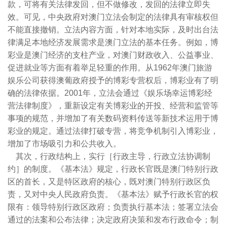
款，可将有关法律发回，但不做修改，发回的法律立即失
效。可见，中央政府对澳门立法会制定的法律具有审核权但
不能直接撤销。立法内容方面，针对本地实际，及时出台法
律满足本地经济发展需求是澳门立法的基本任务。例如，博
彩业是澳门经济的支柱产业，对澳门财政收入、公益事业、
促进就业等方面有着举足轻重的作用。从
1962
年澳门旅游
娱乐公司获得澳葡政府授予的博彩专营权后，博彩业有了明
确的法律依据。
2001
年，立法会通过《娱乐场幸运博彩经
营法律制度》，重新设定有关博彩业的开投、经营和监管等
事项的规范，并增加了有关数码资料传送等新技术运用于博
彩业的规定。通过法律打破专营，将竞争机制引入博彩业，
增加了市场吸引力和公共收入。
其次，行政结构上，实行［行政主导，行政立法协调制
约］的制度。《基本法》规定，行政长官既是澳门特别行政
区的首长，又是特区政府的核心，既对澳门特别行政区负
责，又对中央人民政府负责。《基本法》赋予行政长官的权
限有：领导特别行政区政府；负责执行基本法；签署立法会
通过的法案和公布法律；决定政府决策和发布行政命令；制