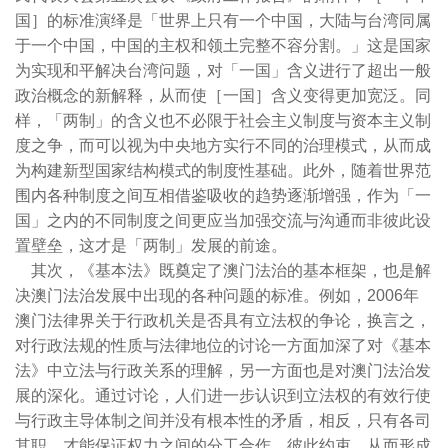
国］的标准演绎是「世界上只有一个中国，大陆与台湾同属
于一个中国，中国的主权和领土完整不容分割。」这是国家
为实现和平解决台湾问题，对「一国」含义进行了超出一般
政治概念的新解释，从而使［一国］含义变得更加宽泛。同
样，「两制」的含义也不必限于社会主义制度与资本主义制
度之争，而可以视为中央地方实行不同的治理模式，从而成
为构建新型国家结构模式的制度性基础。此外，随着世界范
围内各种制度之间互相借鉴吸收的趋势逐渐增强，作为「一
国」之内的不同制度之间更应当加强交流与沟通而非彼此设
置壁垒，这才是「两制」发展的前途。
其次，《基本法》既奠定了澳门法治的基本框架，也是解
决澳门法治发展中出现的各种问题的标准。例如，
2006
年
澳门法律界关于行政机关是否具有立法权的争论，换言之，
对行政法规的性质与法律地位的讨论一方面加深了对《基本
法》中立法与行政关系的理解，另一方面也是对澳门法治发
展的深化。通过讨论，人们进一步认识到立法权的有效行使
与行政主导体制之间并没有根本性的矛盾，相反，只有各司
其职，才能保证权力之间的分工合作，彼此约束，从而形成