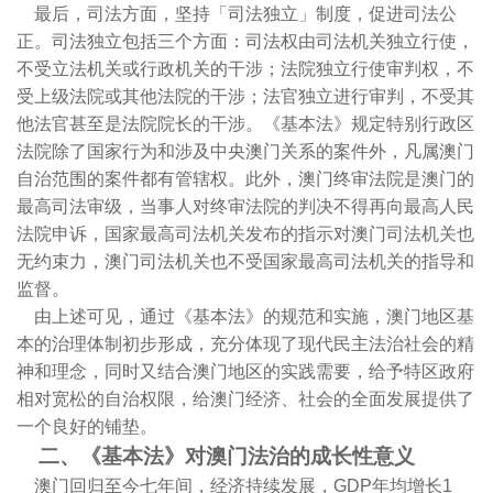
最后，司法方面，坚持「司法独立」制度，促进司法公
正。司法独立包括三个方面：司法权由司法机关独立行使，
不受立法机关或行政机关的干涉；法院独立行使审判权，不
受上级法院或其他法院的干涉；法官独立进行审判，不受其
他法官甚至是法院院长的干涉。《基本法》规定特别行政区
法院除了国家行为和涉及中央澳门关系的案件外，凡属澳门
自治范围的案件都有管辖权。此外，澳门终审法院是澳门的
最高司法审级，当事人对终审法院的判决不得再向最高人民
法院申诉，国家最高司法机关发布的指示对澳门司法机关也
无约束力，澳门司法机关也不受国家最高司法机关的指导和
监督。
由上述可见，通过《基本法》的规范和实施，澳门地区基
本的治理体制初步形成，充分体现了现代民主法治社会的精
神和理念，同时又结合澳门地区的实践需要，给予特区政府
相对宽松的自治权限，给澳门经济、社会的全面发展提供了
一个良好的铺垫。
二、《基本法》对澳门法治的成长性意义
澳门回归至今七年间，经济持续发展，
GDP
年均增长
1