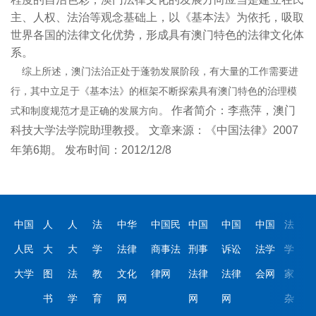
主、人权、法治等观念基础上，以《基本法》为依托，吸取
世界各国的法律文化优势，形成具有澳门特色的法律文化体
系。
综上所述，澳门法治正处于蓬勃发展阶段，有大量的工作需要进
行，其中立足于《基本法》的框架不断探索具有澳门特色的治理模
作者简介：李燕萍，澳门
式和制度规范才是正确的发展方向。
科技大学法学院助理教授。 文章来源：《中国法律》2007
年第6期。 发布时间：2012/12/8
中国
人
人
法
中华
中国民
中国
中国
中国
法
人民
大
大
学
法律
商事法
刑事
诉讼
法学
学
大学
图
法
教
文化
律网
法律
法律
会网
家
书
学
育
网
网
网
杂