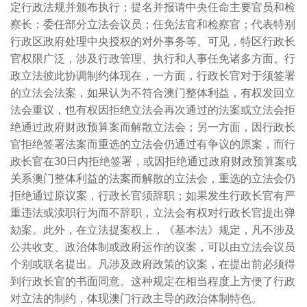
定行政法规并颁布执行；提名并报请中央任命主要官员和检
察长；委任部分立法会议员；任免法官和检察官；代表特别
行政区政府处理中央授权的对外事务等。可见，特区行政长
官权限广泛，涉及行政管理、执行和人事任免诸多方面。行
政立法彼此协调制约体现在，一方面，行政长官对于须签署
的立法会法案，如果认为不符合澳门整体利益，有权发回立
法会重议，也有权因拒绝立法会再次通过的法案或立法会拒
绝通过政府财政预算案而解散立法会；另一方面，因行政长
官拒绝签署法案而重选的立法会仍通过有争议的原案，而行
政长官在
30
日内拒绝签署，或因拒绝通过政府财政预算案或
关系澳门整体利益的法案而解散的立法会，重选的立法会仍
拒绝通过原议案，行政长官须辞职；如果发生行政长官有严
重违法或渎职行为而不辞职，立法会有权对行政长官提出弹
劾案。此外，在立法提案权上，《基本法》规定，凡不涉及
公共收支、政治体制或政府运作的议案，可以由立法会议员
个别或联名提出。凡涉及政府政策的议案，在提出前必须得
到行政长官的书面同意。这种规定在相当程度上方便了行政
对立法的制约，体现澳门行政主导的政治体制特色。