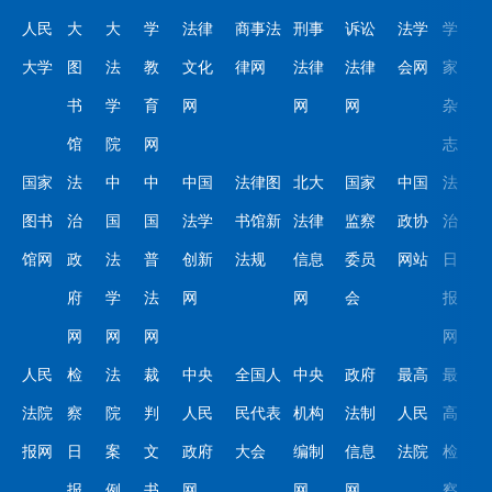
人民
大
大
学
法律
商事法
刑事
诉讼
法学
学
大学
图
法
教
文化
律网
法律
法律
会网
家
书
学
育
网
网
网
杂
馆
院
网
志
国家
法
中
中
中国
法律图
北大
国家
中国
法
图书
治
国
国
法学
书馆新
法律
监察
政协
治
馆网
政
法
普
创新
法规
信息
委员
网站
日
府
学
法
网
网
会
报
网
网
网
网
人民
检
法
裁
中央
全国人
中央
政府
最高
最
法院
察
院
判
人民
民代表
机构
法制
人民
高
报网
日
案
文
政府
大会
编制
信息
法院
检
报
例
书
网
网
网
察