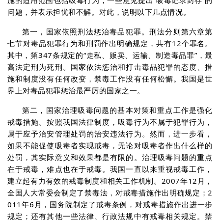
施的适用范围包括吸毒行为，一些意见提出“吸毒记录封存”的
问题，并表示担忧和不解。对此，说明以下几点情况。
第一，国家依照刑法惩治毒品犯罪。刑法分则第六章第
七节对毒品犯罪行为和刑罚作出明确规定，共有12个罪名。
其中，第347条规定的“走私、贩卖、运输、制造毒品罪”，最
高法定刑为死刑。国家依法惩治和打击毒品犯罪的态度、措
施和制度没有任何改变，禁毒工作没有任何松懈。我国是世
界上对毒品犯罪惩治最严厉的国家之一。
第二，国家治理吸毒问题的基本对策和重点工作是强化
戒毒措施。按照我国法律制度，吸毒行为不属于犯罪行为，
属于应予治安管理处罚的治安违法行为。然而，进一步看，
如果不能促使吸毒者实现戒毒，无论对吸毒者作出什么样的
处罚，其实际意义和效果都是有限的。治理吸毒问题的重点
在于戒毒，难点也在于戒毒。我国一直以来重视戒毒工作，
建立起有力有效的戒毒制度和相关工作机制。2007年12月，
全国人大常委会制定了禁毒法，对戒毒措施作出明确规定；2
011年6月，国务院制定了戒毒条例，对戒毒措施作出进一步
规定；还有其他一些法律、行政法规中有戒毒相关规定。禁