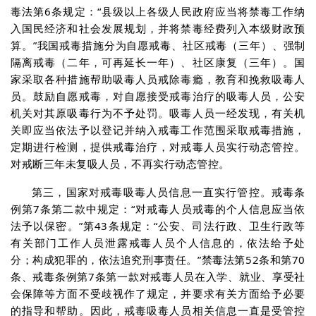
毒法第6条规定：“县级以上各级人民政府应当将禁毒工作纳
入国民经济和社会发展规划，并将禁毒经费列入本级财政预
算。”我国戒毒措施分为自愿戒毒、社区戒毒（三年）、强制
隔离戒毒（二年，可再延长一年）、社区康复（三年）。国
家采取各种措施帮助吸毒人员戒除毒瘾，教育和挽救吸毒人
员。鼓励自愿戒毒，对自愿接受戒毒治疗的吸毒人员，公安
机关对其原吸毒行为不予处罚。吸毒人员一经发现，有关机
关即应当依法予以登记并纳入戒毒工作范围采取戒毒措施，
定期进行检测，提供戒毒治疗，对戒毒人员实行动态管控。
对戒断三年未复吸人员，不再实行动态管控。
第三，国家对戒毒吸毒人员信息一直实行管控。戒毒条
例第7条第二款中规定：“对戒毒人员戒毒的个人信息应当依
法予以保密。”第43条规定：“公安、司法行政、卫生行政等
有关部门工作人员泄露戒毒人员个人信息的，依法给予处
分；构成犯罪的，依法追究刑事责任。”禁毒法第52条和第70
条、戒毒条例第7条第一款对戒毒人员在入学、就业、享受社
会保障等方面不受歧视作了规定，并要求有关方面给予必要
的指导和帮助。因此，戒毒吸毒人员相关信息一直是受管控