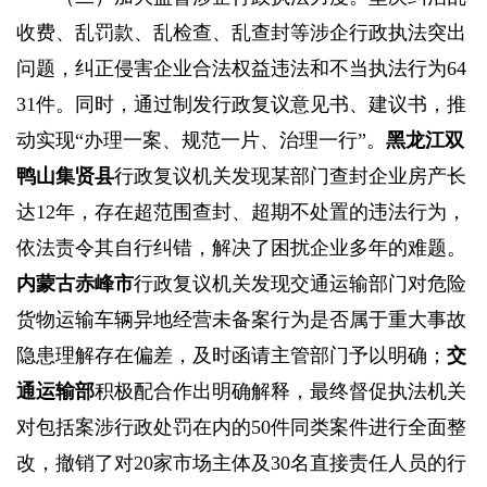
收费、乱罚款、乱检查、乱查封等涉企行政执法突出
问题，纠正侵害企业合法权益违法和不当执法行为64
31件。同时，通过制发行政复议意见书、建议书，推
动实现“办理一案、规范一片、治理一行”。
黑龙江双
鸭山集贤县
行政复议机关发现某部门查封企业房产长
达12年，存在超范围查封、超期不处置的违法行为，
依法责令其自行纠错，解决了困扰企业多年的难题。
内蒙古赤峰市
行政复议机关发现交通运输部门对危险
货物运输车辆异地经营未备案行为是否属于重大事故
隐患理解存在偏差，及时函请主管部门予以明确；
交
通运输部
积极配合作出明确解释，最终督促执法机关
对包括案涉行政处罚在内的50件同类案件进行全面整
改，撤销了对20家市场主体及30名直接责任人员的行