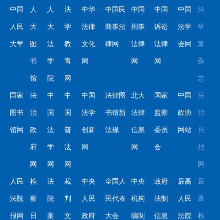
中国
人
人
法
中华
中国民
中国
中国
中国
法
人民
大
大
学
法律
商事法
刑事
诉讼
法学
学
大学
图
法
教
文化
律网
法律
法律
会网
家
书
学
育
网
网
网
杂
馆
院
网
志
国家
法
中
中
中国
法律图
北大
国家
中国
法
图书
治
国
国
法学
书馆新
法律
监察
政协
治
馆网
政
法
普
创新
法规
信息
委员
网站
日
府
学
法
网
网
会
报
网
网
网
网
人民
检
法
裁
中央
全国人
中央
政府
最高
最
法院
察
院
判
人民
民代表
机构
法制
人民
高
报网
日
案
文
政府
大会
编制
信息
法院
检