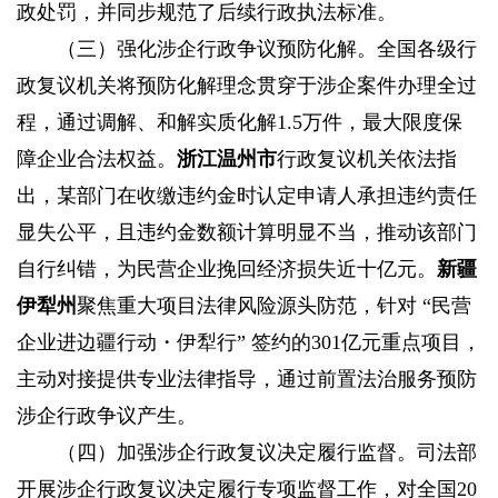
政处罚，并同步规范了后续行政执法标准。
（三）强化涉企行政争议预防化解。
全国各级行
政复议机关将预防化解理念贯穿于涉企案件办理全过
程，通过调解、和解实质化解1.5万件，最大限度保
障企业合法权益。
浙江温州市
行政复议机关依法指
出，某部门在收缴违约金时认定申请人承担违约责任
显失公平，且违约金数额计算明显不当，推动该部门
自行纠错，为民营企业挽回经济损失近十亿元。
新疆
伊犁州
聚焦重大项目法律风险源头防范，针对 “民营
企业进边疆行动・伊犁行” 签约的301亿元重点项目，
主动对接提供专业法律指导，通过前置法治服务预防
涉企行政争议产生。
（四）加强涉企行政复议决定履行监督。
司法部
开展涉企行政复议决定履行专项监督工作，对全国20