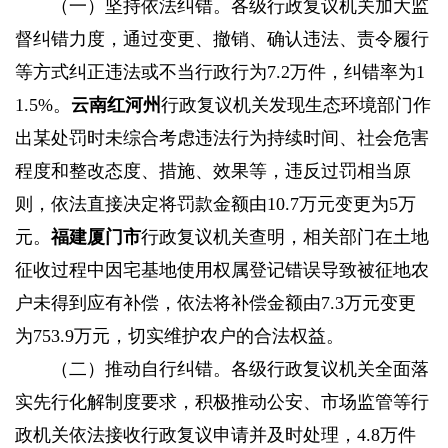
（一）坚持依法纠错。
各级行政复议机关加大监
督纠错力度，通过变更、撤销、确认违法、责令履行
等方式纠正违法或不当行政行为7.2万件，纠错率为1
1.5%。
云南红河州
行政复议机关发现生态环境部门作
出某处罚时未综合考虑违法行为持续时间、社会危害
程度和整改态度、措施、效果等，违反过罚相当原
则，依法直接决定将罚款金额由10.7万元变更为5万
元。
福建厦门市
行政复议机关查明，相关部门在土地
征收过程中因宅基地使用权属登记错误导致被征地农
户未得到应有补偿，依法将补偿金额由7.3万元变更
为753.9万元，切实维护农户的合法权益。
（二）推动自行纠错。
各级行政复议机关全面落
实先行化解制度要求，积极推动公安、市场监管等行
政机关依法接收行政复议申请并及时处理，4.8万件