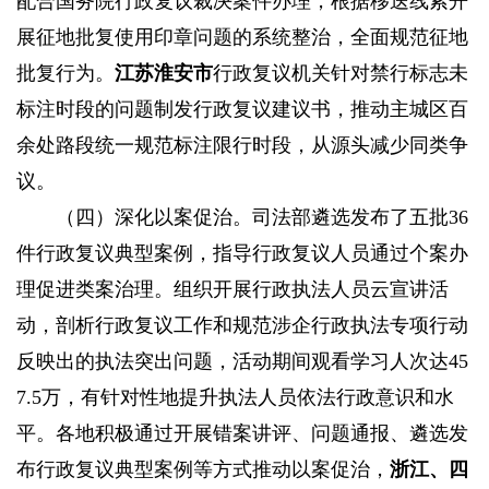
配合国务院行政复议裁决案件办理，根据移送线索开
展征地批复使用印章问题的系统整治，全面规范征地
批复行为。
江苏淮安市
行政复议机关针对禁行标志未
标注时段的问题制发行政复议建议书，推动主城区百
余处路段统一规范标注限行时段，从源头减少同类争
议。
（四）深化以案促治。
司法部遴选发布了五批36
件行政复议典型案例，指导行政复议人员通过个案办
理促进类案治理。组织开展行政执法人员云宣讲活
动，剖析行政复议工作和规范涉企行政执法专项行动
反映出的执法突出问题，活动期间观看学习人次达45
7.5万，有针对性地提升执法人员依法行政意识和水
平。各地积极通过开展错案讲评、问题通报、遴选发
布行政复议典型案例等方式推动以案促治，
浙江、四