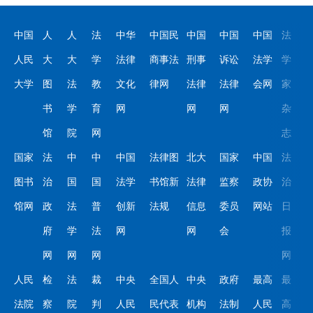
中国
人
人
法
中华
中国民
中国
中国
中国
法
人民
大
大
学
法律
商事法
刑事
诉讼
法学
学
大学
图
法
教
文化
律网
法律
法律
会网
家
书
学
育
网
网
网
杂
馆
院
网
志
国家
法
中
中
中国
法律图
北大
国家
中国
法
图书
治
国
国
法学
书馆新
法律
监察
政协
治
馆网
政
法
普
创新
法规
信息
委员
网站
日
府
学
法
网
网
会
报
网
网
网
网
人民
检
法
裁
中央
全国人
中央
政府
最高
最
法院
察
院
判
人民
民代表
机构
法制
人民
高