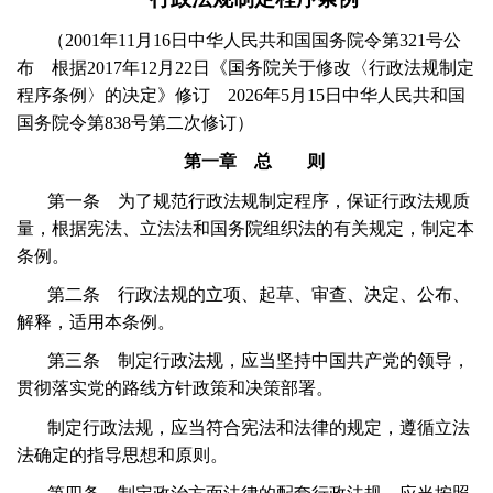
（
2001
年
11
月
16
日中华人民共和国国务院令第
321
号公
布 根据
2017
年
12
月
22
日《国务院关于修改〈行政法规制定
程序条例〉的决定》修订
2026
年
5
月
15
日中华人民共和国
国务院令第
838
号第二次修订）
第一章 总 则
第一条 为了规范行政法规制定程序，保证行政法规质
量，根据宪法、立法法和国务院组织法的有关规定，制定本
条例。
第二条 行政法规的立项、起草、审查、决定、公布、
解释，适用本条例。
第三条 制定行政法规，应当坚持中国共产党的领导，
贯彻落实党的路线方针政策和决策部署。
制定行政法规，应当符合宪法和法律的规定，遵循立法
法确定的指导思想和原则。